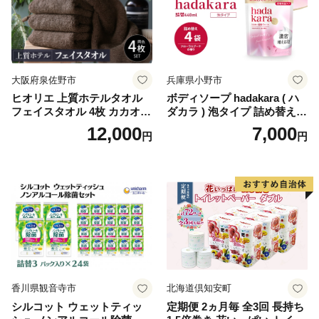
ぺーぱー トイレ クレシア ト
イレットペーパー [BDBH002
-1]
大阪府泉佐野市
兵庫県小野市
ヒオリエ 上質ホテルタオル
ボディソープ hadakara ( ハ
フェイスタオル 4枚 カカオ
ダカラ ) 泡タイプ 詰め替え 4
【タオル 泉州タオル 吸水 普
40ml×4袋 ボディーソープ 泡
12,000
7,000
円
円
段使い 無地 シンプル 日用品
ボディソープ 泡 日用品 消耗
ふわふわ ふかふか 家族 たお
品 バス用品 大容量 いい 匂い
る 一人暮らし】
ボディ 保湿 LION ライオン
泡石鹸 石鹸 兵庫 兵庫県 小野
市
香川県観音寺市
北海道倶知安町
シルコット ウェットティッ
定期便 2ヵ月毎 全3回 長持ち