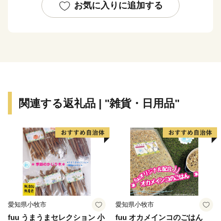
キャンプに最適。標高897メートルの岩湧山山頂は、秋
お気に入りに追加する
になるとススキの宝庫に。 市内には多くの文化財が現
存し、その数は全国でも有数。また、市内を高野街道が
縦断し、歴史の舞台となった寺社や山城が遺されるなど
の本市の特性をふまえて、令和元年に「中世に出逢える
まち～千年にわたり護られてきた中世文化遺産の宝庫
～」、令和２年に「女性とともに今に息づく女人高野～
時を超え、時に合わせて見守り続ける癒しの聖地～」と
関連する返礼品 | "雑貨・日用品"
いうタイトルで申請したストーリーが、文化庁より日本
遺産に認定されました。
★ABCテレビのニュース情報番組「newsおかえり」で
純国産楊枝セットが紹介されました！
👉【国産白樺つまようじ5箱＋国産黒文字楊枝3本入り
×2個】
👉【国産白樺つまようじ10箱＋国産黒文字楊枝3本入り
×4個】
愛知県小牧市
愛知県小牧市
fuu うまうまセレクション 小
fuu オカメインコのごはん