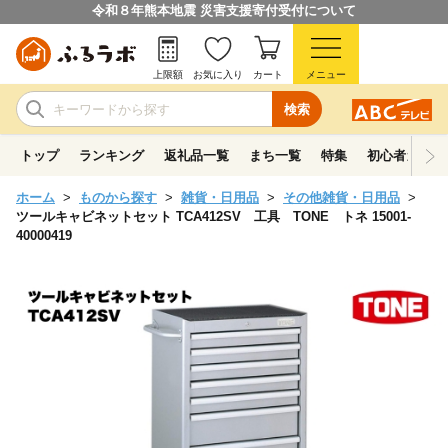
令和８年熊本地震 災害支援寄付受付について
上限額
お気に入り
カート
メニュー
検索
トップ
ランキング
返礼品一覧
まち一覧
特集
初心者ガイド
ホーム
ものから探す
雑貨・日用品
その他雑貨・日用品
ツールキャビネットセット TCA412SV 工具 TONE トネ 15001-
40000419