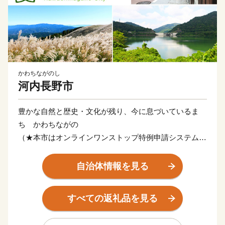
かわちながのし
河内長野市
豊かな自然と歴史・文化が残り、今に息づいているま
ち かわちながの
（★本市はオンラインワンストップ特例申請システム
「IAM」対応自治体です。）
自治体情報を見る
河内長野市は大阪府の南東、面積の7割は森林という
「自然豊かなまち」です。 市の玄関口「河内長野駅」
すべての返礼品を見る
へは南海高野線なんば駅から電車で約30分。市街地から
少し離れると、滝畑ダムの上流に大小様々な滝が流れ、