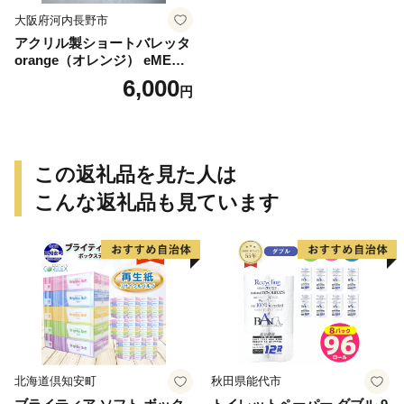
大阪府河内長野市
アクリル製ショートバレッタ
orange（オレンジ） eME b
arretta 2 short 髪留め ヘアク
6,000
円
リップ ヘアアクセサリー こ
だわりの逸品 地域特産品 ギ
フト 自分用 人気 おすすめ
この返礼品を見た人は
こんな返礼品も見ています
北海道倶知安町
秋田県能代市