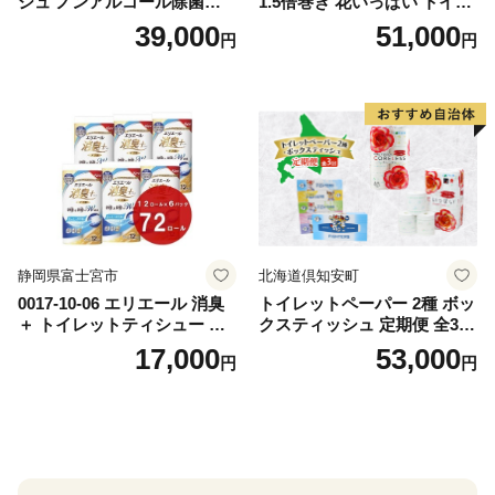
シュ ノンアルコール除菌詰
1.5倍巻き 花いっぱい トイレ
替（43枚×3P）×24袋 日用品
ットペーパー ダブル 45ｍ 計
39,000
51,000
円
円
おもちゃ 拭き取り 手拭き 外
72ロール 全18種 花柄 プリン
出時 お出かけ時 食事前 緑茶
ト ハーブ 香り付き 日本製 ま
カテキン配合
とめ買い 防災 常備品 ペーパ
ー 消耗品 備蓄 送料無料 北海
道 倶知安町 日用品
静岡県富士宮市
北海道倶知安町
0017-10-06 エリエール 消臭
トイレットペーパー 2種 ボッ
＋ トイレットティシュー し
クスティッシュ 定期便 全3
っかり香るフレッシュクリア
回 日本製 まとめ買い 防災
17,000
53,000
円
円
の香り ダブル 12ロール×6パ
常備品 日用雑貨 消耗品 生活
ック 72ロール 25m トイレ
必需品 大容量 備蓄 リサイク
ットペーパー パルプ100％ 消
ル ティッシュ ペーパー まと
臭 防臭 日用品 消耗品 備蓄
め買い 雑貨 倶知安町