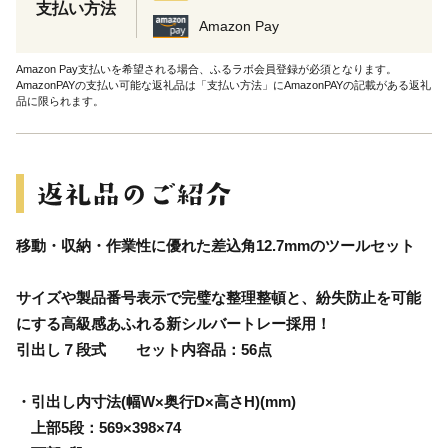
支払い方法
Amazon Pay
Amazon Pay支払いを希望される場合、ふるラボ会員登録が必須となります。
AmazonPAYの支払い可能な返礼品は「支払い方法」にAmazonPAYの記載がある返礼
品に限られます。
移動・収納・作業性に優れた差込角12.7mmのツールセット
サイズや製品番号表示で完璧な整理整頓と、紛失防止を可能
にする高級感あふれる新シルバートレー採用！
引出し７段式 セット内容品：56点
・引出し内寸法(幅W×奥行D×高さH)(mm)
上部5段：569×398×74