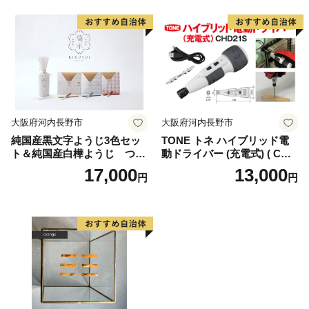
大阪府河内長野市
大阪府河内長野市
純国産黒文字ようじ3色セッ
TONE トネ ハイブリッド電
ト＆純国産白樺ようじ つま
動ドライバー (充電式) ( CHD
ようじ
21S ) 15001-40000406 ｜ 工
17,000
13,000
円
円
具 整備士 自動車 バイク DIY
メンテナンス