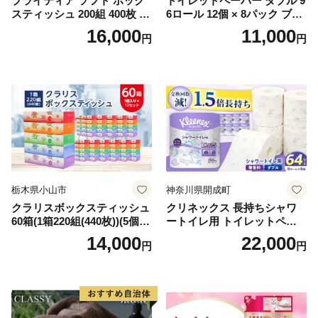
ブライティア ソフト ボック
トイレットペーパー ダブル 9
スティッシュ 200組 400枚 60
6ロール 12個 × 8パック ブラ
箱 日本製 まとめ買い ティッ
ンカ 再生紙 100％ 芯あり 日
16,000
11,000
円
円
シュ リサイクル 長持 防災 常
用品 消耗品 無香料 生活用品
備品 日用雑貨 消耗品 生活必
備蓄 秋田県 能代市 送料無料
需品 備蓄 ペーパー 紙 北海道
《能代製紙》
倶知安町 日用品
栃木県小山市
神奈川県開成町
クラリスボックスティッシュ
クリネックス 長持ちシャワ
60箱(1箱220組(440枚))(5個入
ートイレ用 トイレットペー
り×12セット)【1256759】
パー（ダブル）64ロール(8ロ
14,000
22,000
円
円
ール×8パック) 開成町 トイレ
ットペーパーダブル 日用品
国産 新生活 ダブル SDGs 備
蓄 防災 エコ 消耗品 生活雑貨
生活用品 無香料 トイレット
ペーパー ダブル といれっと