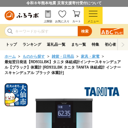
令和８年熊本地震 災害支援寄付受付について
上限額
お気に入り
カート
メニュー
検索
トップ
ランキング
返礼品一覧
まち一覧
特集
初心者ガイド
ホーム
ものから探す
雑貨・日用品
家具・家電
最短翌日発送【RD931LBK】タニタ 体組成計インナースキャンデュア
ル【ブラック】体重計 [RD931LBK タニタ TANITA 体組成計 インナー
スキャンデュアル ブラック 体重計]