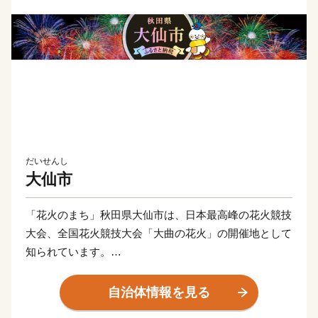
だいせんし
大仙市
「花火のまち」秋田県大仙市は、日本最高峰の花火競技
大会、全国花火競技大会「大曲の花火」の開催地として
知られています。
秋田県のほぼ中央部にあり、奥羽山脈と出羽丘陵の間を
流れる雄物川と、玉川に沿った農村地帯が自然豊かな田
自治体情報を見る
園都市です。