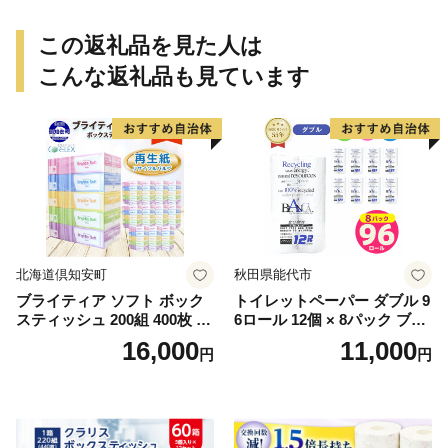
この返礼品を見た人は
こんな返礼品も見ています
北海道倶知安町
秋田県能代市
ブライティア ソフト ボック
トイレットペーパー ダブル 9
スティッシュ 200組 400枚 60
6ロール 12個 × 8パック ブラ
箱 日本製 まとめ買い ティッ
ンカ 再生紙 100％ 芯あり 日
16,000
11,000
円
円
シュ リサイクル 長持 防災 常
用品 消耗品 無香料 生活用品
備品 日用雑貨 消耗品 生活必
備蓄 秋田県 能代市 送料無料
需品 備蓄 ペーパー 紙 北海道
《能代製紙》
倶知安町 日用品