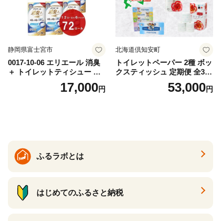
静岡県富士宮市
北海道倶知安町
0017-10-06 エリエール 消臭
トイレットペーパー 2種 ボッ
＋ トイレットティシュー し
クスティッシュ 定期便 全3
っかり香るフレッシュクリア
回 日本製 まとめ買い 防災
17,000
53,000
円
円
の香り ダブル 12ロール×6パ
常備品 日用雑貨 消耗品 生活
ック 72ロール 25m トイレ
必需品 大容量 備蓄 リサイク
ットペーパー パルプ100％ 消
ル ティッシュ ペーパー まと
臭 防臭 日用品 消耗品 備蓄
め買い 雑貨 倶知安町
ふるラボとは
はじめてのふるさと納税