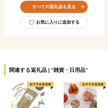
すべての返礼品を見る
四季折々の豊かな自然、毎月打ち上がる花火、手軽に楽
しめる温泉やスキー場、伝統的なお祭りやイベント、地
域の食材を活かした料理、様々な魅力が溢れる秋田県大
お気に入りに追加する
仙市は、秋田新幹線や秋田自動車道などの高速交通体系
が整備され、東京駅と大曲駅の間は最速3時間5分でアク
セスでき多彩な交流が可能です。
------------------------------------------------------------
大仙市より重要なお知らせ
------------------------------------------------------------
関連する返礼品 | "雑貨・日用品"
日頃より大仙市にご支援を賜り誠に有難うございます。
自治体マイページを利用したオンラインワンストップ特
例申請の受付は3月17日(月)23:59をもって終了し、現在
は「IAM」✕「ふるまど」に対応しております。
以上、皆様にはご不便、ご迷惑おかけいたしますが、何
卒ご理解賜りますようお願い申し上げますとともに、大