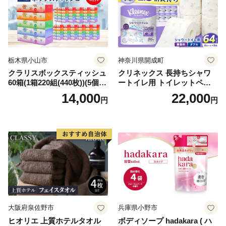
栃木県小山市
神奈川県開成町
クラリスボックスティッシュ
クリネックス 長持ちシャワ
60箱(1箱220組(440枚))(5個入
ートイレ用 トイレットペー
り×12セット)【1256759】
パー（ダブル）64ロール(8ロ
14,000
22,000
円
円
ール×8パック) 開成町 トイレ
ットペーパーダブル 日用品
国産 新生活 ダブル SDGs 備
蓄 防災 エコ 消耗品 生活雑貨
生活用品 無香料 トイレット
ペーパー ダブル といれっと
ぺーぱー トイレ クレシア ト
イレットペーパー [BDBH002
-1]
大阪府泉佐野市
兵庫県小野市
ヒオリエ 上質ホテルタオル
ボディソープ hadakara ( ハ