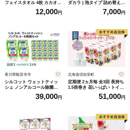
フェイスタオル 4枚 カカオ
ダカラ ) 泡タイプ 詰め替え 4
【タオル 泉州タオル 吸水 普
40ml×4袋 ボディーソープ 泡
12,000
7,000
円
円
段使い 無地 シンプル 日用品
ボディソープ 泡 日用品 消耗
ふわふわ ふかふか 家族 たお
品 バス用品 大容量 いい 匂い
る 一人暮らし】
ボディ 保湿 LION ライオン
泡石鹸 石鹸 兵庫 兵庫県 小野
市
香川県観音寺市
北海道倶知安町
シルコット ウェットティッ
定期便 2ヵ月毎 全3回 長持ち
シュ ノンアルコール除菌詰
1.5倍巻き 花いっぱい トイレ
替（43枚×3P）×24袋 日用品
ットペーパー ダブル 45ｍ 計
39,000
51,000
円
円
おもちゃ 拭き取り 手拭き 外
72ロール 全18種 花柄 プリン
出時 お出かけ時 食事前 緑茶
ト ハーブ 香り付き 日本製 ま
カテキン配合
とめ買い 防災 常備品 ペーパ
ー 消耗品 備蓄 送料無料 北海
道 倶知安町 日用品