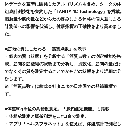
体データを基準に開発したアルゴリズムを含め、タニタの体
組成計測技術を集約した「TANITA 4C Technology」を搭載。
脂肪量や筋肉量などからだの厚みによる体格の個人差による
計測値への影響を低減し、健康指標の正確性をより高めまし
た。
■筋肉の質にこだわる 「筋質点数」を表示
・筋肉の質（状態）を分析する「筋質点数」の測定機能を搭
載。筋肉を筋繊維の状態まで分析し、点数化。筋肉の量だけ
でなくその質を測定することでからだの状態をより詳細に分
析します。
※「筋質点数」は株式会社タニタの日本国での登録商標で
す。
■体重50g単位の高精度測定。「脈拍測定機能」も搭載
・体組成測定と脈拍測定をこれ1台で測定。
・アプリ「ヘルスプラネット」を使えば、体組成計で測定し