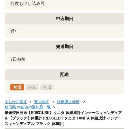
何度も申し込み可
申込期日
通年
発送期日
7日前後
配送
常温
冷蔵
冷凍
まちから探す
東北地方
秋田県大仙市
秋田県 大仙市の返礼品一覧
最短翌日発送【RD931LBK】タニタ 体組成計インナースキャンデュア
ル【ブラック】体重計 [RD931LBK タニタ TANITA 体組成計 インナー
スキャンデュアル ブラック 体重計]