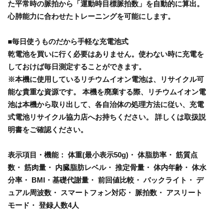
た平常時の脈拍から「運動時目標脈拍数」を自動的に算出。
心肺能力に合わせたトレーニングを可能にします。
■毎日使うものだから手軽な充電池式
乾電池を買いに行く必要はありません。使わない時に充電を
しておけば毎日測定することができます。
※本機に使用しているリチウムイオン電池は、リサイクル可
能な貴重な資源です。 本機を廃棄する際、リチウムイオン電
池は本機から取り出して、各自治体の処理方法に従い、充電
式電池リサイクル協力店へお持ちください。 詳しくは取扱説
明書をご確認ください。
表示項目・機能： 体重(最小表示50g)・ 体脂肪率・ 筋質点
数・ 筋肉量・ 内臓脂肪レベル・ 推定骨量・ 体内年齢・ 体水
分率・ BMI・基礎代謝量・ 前回値比較・ バックライト・ デ
ュアル周波数・ スマートフォン対応・ 脈拍数・ アスリート
モード・ 登録人数4人