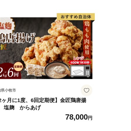
知県小牧市
2ヶ月に1度、6回定期便】金匠鶏唐揚
 塩麹 からあげ
78,000
円