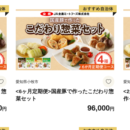
愛知県小牧市
愛
り惣
<6ヶ月定期便>国産豚で作ったこだわり惣
<
菜セット
作
0
96,000
円
円