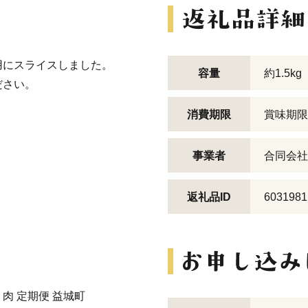
用にスライスしました。
容量
約1.5k
ださい。
消費期限
賞味期限
事業者
合同会社
返礼品ID
6031981
 肉 定期便 益城町