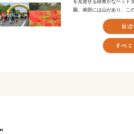
を見渡せる緑豊かなベッド
園、南部には山があり、こ
カやヒノヒカリ、果物など
の調和がとれたまちです。
四季折々の変化も豊かで、
しい景観があふれています
阿蘇くまもと空港や益城熊本
陸の玄関口へお越しになっ
"