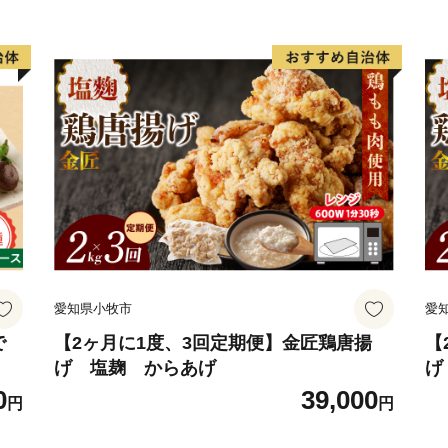
愛知県小牧市
愛
で
【2ヶ月に1度、3回定期便】金匠鶏唐揚
【
げ 塩麹 からあげ
げ
0
39,000
円
円