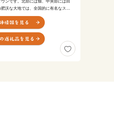
タウンです。北部には畑、中央部には田
の肥沃な大地では、全国的に有名なスイ
の栽培が盛んに行われている都市と自然
春は秋津川の桜、夏は蛍、秋は紅葉と美
。
空港ICを有する便利な町、熊本の空と
てみませんか。