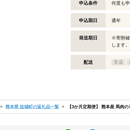
申込条件
何度も申
申込期日
通年
発送期日
※寄附確
します。
配送
常温
熊本県 益城町の返礼品一覧
【3か月定期便】 熊本産 馬肉のし