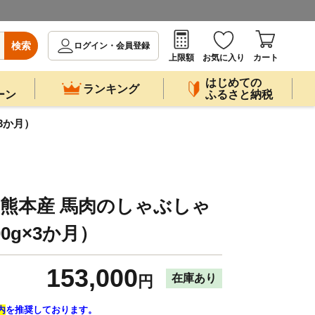
検索
ログイン・会員登録
上限額
お気に入り
カート
はじめての
ランキング
ーン
ふるさと納税
×3か月）
 熊本産 馬肉のしゃぶしゃ
00g×3か月）
153,000
在庫あり
円
内
を推奨しております。