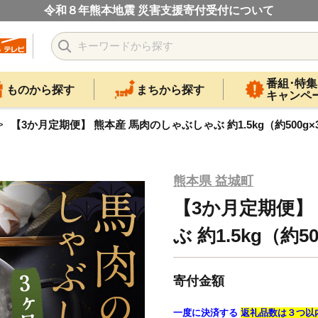
令和８年熊本地震 災害支援寄付受付について
番組･特集
ものから探す
まちから探す
キャンペ
【3か月定期便】 熊本産 馬肉のしゃぶしゃぶ 約1.5kg（約500g
熊本県 益城町
【3か月定期便】
ぶ 約1.5kg（約5
寄付金額
一度に決済する
返礼品数は３つ以