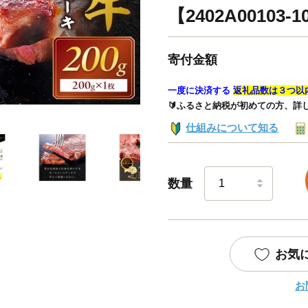
【2402A00103-1
寄付金額
一度に決済する
返礼品数は３つ以
🔰ふるさと納税が初めての方、詳
仕組みについて知る
数量
お気
お