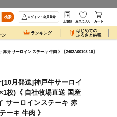
検索
ログイン・会員登録
上限額
お気に入り
カート
はじめての
ランキング
ーン
ふるさと納税
 サーロイン ステーキ 牛肉 》【2402A00103-10】
[10月発送]神戸牛サーロイ
g×1枚)《 自社牧場直送 国産
イ サーロインステーキ 赤
テーキ 牛肉 》