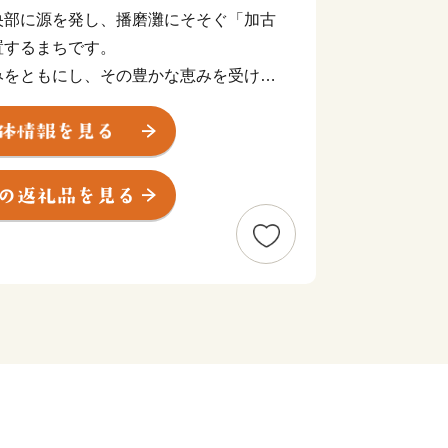
部に源を発し、播磨灘にそそぐ「加古
置するまちです。
をともにし、その豊かな恵みを受けて
古来より受け継がれてきた自然・歴史・
市的な利便性も兼ね備えたまちの実現に
言」を行い、市民がいきいきと毎日を
ネスライフを積極的に支援し、次代を担
に満ちた「ふるさと加古川」を創造する
ふれ、笑顔で暮らせるまちづくりを推進
＊＊＊＊＊＊＊＊
ゴイとこ！！
＊＊＊＊＊＊＊＊