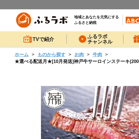
地域とあなたを元気にする
ふるさと納税
ふるラボ
TVで紹介
チャンネル
ホーム
ものから探す
お肉
牛肉
★選べる配送月★[10月発送]神戸牛サーロインステーキ(200g×