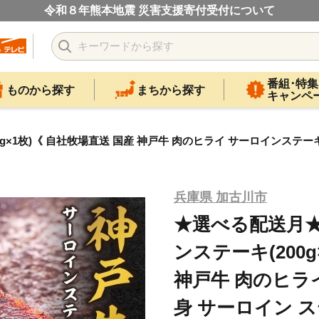
令和８年熊本地震 災害支援寄付受付について
番組･特集
ものから探す
まちから探す
キャンペ
1枚)《 自社牧場直送 国産 神戸牛 肉のヒライ サーロインステーキ 赤身
兵庫県 加古川市
★選べる配送月★
ンステーキ(200
神戸牛 肉のヒラ
身 サーロイン ス