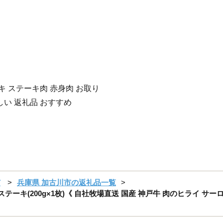
ーキ ステーキ肉 赤身肉 お取り
しい 返礼品 おすすめ
市
兵庫県 加古川市の返礼品一覧
テーキ(200g×1枚)《 自社牧場直送 国産 神戸牛 肉のヒライ サー