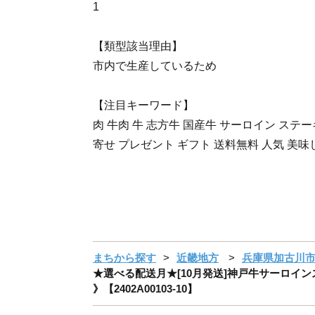
1
【類型該当理由】
市内で生産しているため
【注目キーワード】
肉 牛肉 牛 志方牛 国産牛 サーロイン ステ
寄せ プレゼント ギフト 送料無料 人気 美味
まちから探す
近畿地方
兵庫県加古川
★選べる配送月★[10月発送]神戸牛サーロインス
》【2402A00103-10】