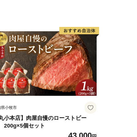
16年の加古川市内事業者による靴下生
べ）
靴下の3大産地、兵庫県。その兵庫県
古川市内で占めています。ちなみに、市
9年といわれています。
のソウルフード）
かつめし」は、小学校の給食にも登場
市内に100軒以上の提供店があるの
自治体の中でも脅威の店舗数となりま
知県小牧市
ロ棋士
、ゆかりのあるプロ棋士7名が活躍し
丸小本店】肉屋自慢のローストビー
 200g×5個セット
めずらしいケース。このため「棋士のま
43,000
ています。また、若手棋士の登竜門とな
円