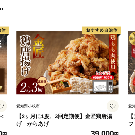
1年間の靴下生産量（※20
"
産数/兵庫県靴下工業組合調
奈良産地、関東産地と並ぶ
の靴下生産量の約8割を加
内で最初の靴下製造は明治1
●100軒
かつめし提供店（加古川市
加古川市のご当地グルメ「
するほどの浸透っぷりです。
は、ご当地グルメを抱える
す。
●7人
愛知県小牧市
愛
加古川市在住・出身のプ
将棋の現役プロは約160名
＜
【2ヶ月に1度、3回定期便】金匠鶏唐揚
【
げ からあげ
フ
ている加古川市は全国でも
0
39,000
ち」を揚げて全国にPRし
円
円