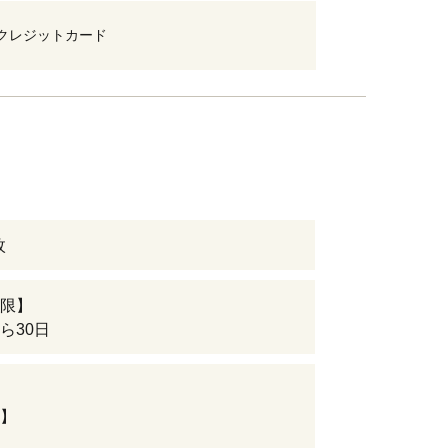
クレジットカード
枚
限】
ら30日
】