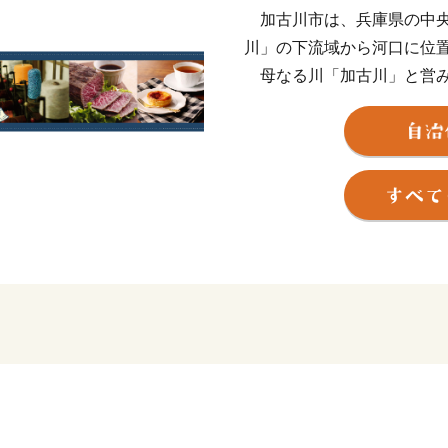
加古川市は、兵庫県の中央
川」の下流域から河口に位
母なる川「加古川」と営み
育まれてきた加古川市は、
文化を大切にしながら、都
取り組んでいます。
また、「ウェルネス都市宣
すごすことのできるウェル
う子どもたちに、夢と希望
とともに、活力と魅力にあ
しています。
＊＊＊＊＊＊＊＊＊＊＊＊
数字で読みとく加古川のス
＊＊＊＊＊＊＊＊＊＊＊＊
●約28,800,000足