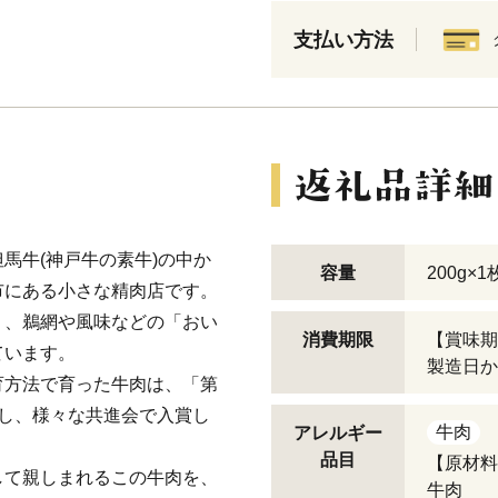
支払い方法
馬牛(神戸牛の素牛)の中か
容量
200g×1
市にある小さな精肉店です。
く、鵜網や風味などの「おい
消費期限
【賞味期
ています。
製造日か
育方法で育った牛肉は、「第
し、様々な共進会で入賞し
牛肉
アレルギー
品目
【原材料
して親しまれるこの牛肉を、
牛肉