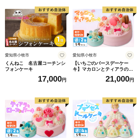
められた民衆の知恵を紹介する海と渚の博物館があるほ
か、のと里山海道にある道の駅高松では、日本海が一望
できる「夕陽カフェ」を設置し、かほく市のグルメを堪
能しながら夕陽を眺めるスポットとして多くの観光客に
利用されています。
愛知県小牧市
愛知県小牧市
くんねこ 名古屋コーチンシ
【いちごのバースデーケー
フォンケーキ
キ】マカロンとティアラのケ
ーキ スイーツ 日時指定可 デ
17,000
21,000
円
円
ザート 洋菓子 お取り寄せ 愛
知県 小牧市 送料無料 誕生日
クリスマス お祝い マカロン
デコレーションケーキ ホー
ルケーキ