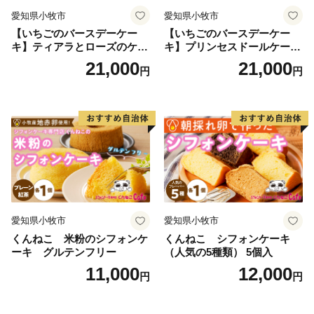
愛知県小牧市
愛知県小牧市
【いちごのバースデーケー
【いちごのバースデーケー
キ】ティアラとローズのケー
キ】プリンセスドールケーキ
キ スイーツ デザート 洋菓
日時指定可 スイーツ デザー
21,000
21,000
円
円
子 お取り寄せ 愛知県 小牧市
ト 洋菓子 お取り寄せ 愛知県
送料無料 誕生日 クリスマス
小牧市 送料無料 誕生日 クリ
お祝い ばら 花 フラワー デコ
スマス お祝い キャラクター
レーション ホールケーキ 日
デコレーションケーキ ホー
時指定可
ルケーキ 人形 かわいい こど
も
愛知県小牧市
愛知県小牧市
くんねこ 米粉のシフォンケ
くんねこ シフォンケーキ
ーキ グルテンフリー
（人気の5種類） 5個入
11,000
12,000
円
円