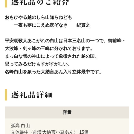
おもひやる越のしら山知らねども
一夜も夢にこえぬ夜ぞなき 紀貫之
平安朝歌人あこがれの白山は日本三名山の一つで、御前峰・
大汝峰・剣ヶ峰の三峰に分かれております。
まっ白な雪の神山によって象徴された越の国。
思ってみるだけもすがすがしい。
名峰白山を象った大納言あん入り立体最中です。
容量
孤高 白山
立体最中（能登大納言小豆あん） 15個