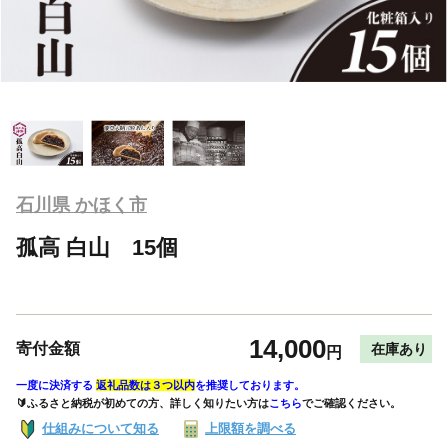
石川県 かほく市
孤高 白山 15個
14,000
寄付金額
在庫あり
円
一度に決済する
返礼品数は３つ以内
を推奨しております。
🔰ふるさと納税が初めての方、詳しく知りたい方は
こちら
でご確認ください。
仕組みについて知る
上限額を調べる