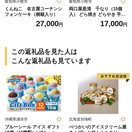
愛知県小牧市
愛知県小牧市
くんねこ 名古屋コーチンシ
両口屋是清 千なり（15個
フォンケーキ（桐箱入り）
入） どら焼き どらやき 手土
産 お土産 土産 丹波大納言小
27,000
17,000
円
円
豆 抹茶 林檎 りんご 慶事 お
祝い 法事 法要 詰め合わせ お
取り寄せ 瓢箪 豊臣秀吉 焼印
個包装 贈り物 老舗 お茶菓子
この返礼品を見た人は
こんな返礼品も見ています
沖縄県浦添市
北海道別海町
ブルーシール アイス ギフト
べつかいのアイスクリーム屋