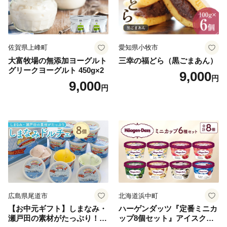
佐賀県上峰町
愛知県小牧市
大富牧場の無添加ヨーグルト
三幸の福どら（黒ごまあん）
グリークヨーグルト 450g×2
9,000
円
9,000
円
広島県尾道市
北海道浜中町
【お中元ギフト】しまなみ・
ハーゲンダッツ『定番ミニカ
瀬戸田の素材がたっぷり！ジ
ップ8個セット』アイスクリ