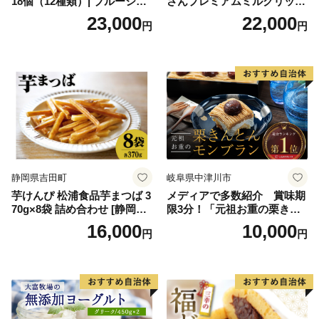
18個（12種類）| ブルーシー
さんプレミアムミルクリッチ
ルアイス ブルーシールアイ
12個（AP-01）（ 北海道アイ
23,000
22,000
円
円
スクリーム 着日指定可能 送
ス 北海道産アイス アイス ア
料無料 ジェラート 沖縄県 バ
イススイーツ アイスクリー
ースデー 贈り物 プレゼント
ム 北海道産アイスクリーム
誕生日 カップ 詰め合わせ バ
道産アイス 道産アイスクリ
ラエティ | バニラ チョコレー
ーム ギフト 詰合せ 詰め合わ
ト ストロベリー ピスタチオ
せ ふるさと納税 ）
バニラ＆クッキー ウベ 沖縄
紅イモ 塩ちんすこう 沖縄シ
ークヮーサー 沖縄黒糖 琉球
ロイヤルミルクティ 沖縄パ
イン
静岡県吉田町
岐阜県中津川市
芋けんぴ 松浦食品芋まつば 3
メディアで多数紹介 賞味期
70g×8袋 詰め合わせ [静岡伊
限3分！「元祖お重の栗きん
勢丹(松浦食品) 静岡県 吉田町
とんモンブラン」 【未来の
16,000
10,000
円
円
22424274] 芋ケンピ セット
ご褒美】スイーツ 栗 モンブ
小袋 個包装 小分け
ラン くりきんとん デザート
ご褒美 お取り寄せ くり お菓
子 菓子 F4N-2298