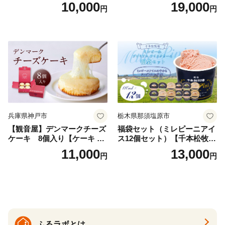
ェラート8個
ーム アイス スイーツ デザー
10,000
19,000
円
円
ト_H0016-104
兵庫県神戸市
栃木県那須塩原市
【観音屋】デンマークチーズ
福袋セット（ミレピーニアイ
ケーキ 8個入り【ケーキ チ
ス12個セット）【千本松牧
ーズケーキ 人気スイーツ お
場】 ns025-014-12 【デザー
11,000
13,000
円
円
すすめスイーツ 神戸スイー
ト 詰め合わせ ギフト】
ツ 新感覚チーズケーキ おす
すめケーキ 兵庫県 神戸市 D0
910-17】
ふるラボとは