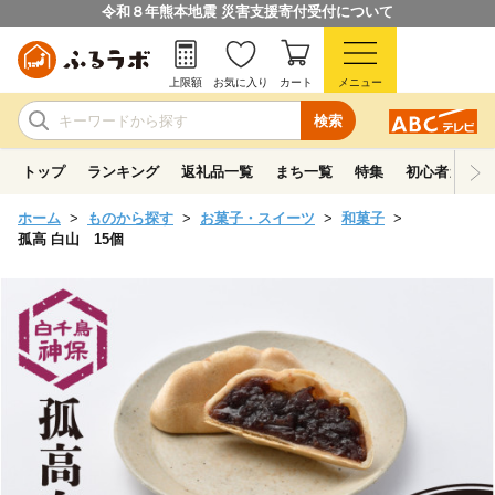
令和８年熊本地震 災害支援寄付受付について
上限額
お気に入り
カート
メニュー
検索
トップ
ランキング
返礼品一覧
まち一覧
特集
初心者ガイド
ホーム
ものから探す
お菓子・スイーツ
和菓子
孤高 白山 15個