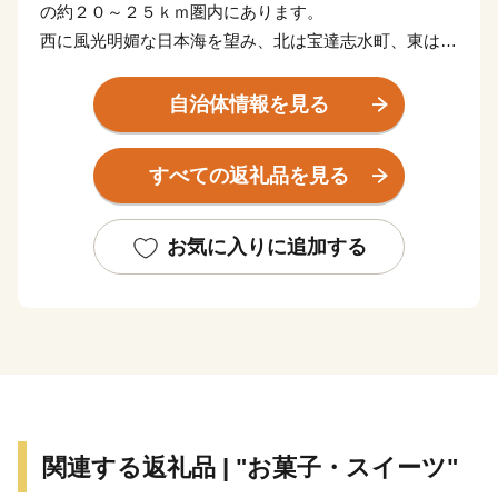
の約２０～２５ｋｍ圏内にあります。
西に風光明媚な日本海を望み、北は宝達志水町、東は津
幡町に、南は内灘町に接しています。
地勢については、東から西に向かい、山地、丘陵地、
自治体情報を見る
段丘地、沖積低地、海岸砂丘地で形成されており、北部
では大海川が日本海に、南部では宇ノ気川が河北潟に注
すべての返礼品を見る
いでいます。また、これらの地形と一体となった緑豊か
な自然環境を有しています。
世界的哲学者である西田幾多郎の故郷でもあるかほく
お気に入りに追加する
市には、純粋に哲学をテーマとした世界でも類が無い博
物館「西田幾多郎記念哲学館」があります。また、彼が
大変な猫好きであったことや、姉妹都市メスキルヒ市
（ドイツ）との関係に由来した、猫をテーマとする仮装
ダンスコンテスト「猫にゃんグランプリ」はかほく市の
夏の風物詩となっています。
また、日本海側有数の縄文貝塚・国指定史跡上山田貝
関連する返礼品 | "お菓子・スイーツ"
塚や、大海西山弥生の里遺跡公園をはじめ、漁具類に込