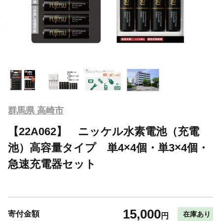
群馬県 高崎市
【22A062】 ニッケル水素電池（充電
池）高容量タイプ 単4×4個・単3×4個・
急速充電器セット
15,000
寄付金額
在庫あり
円