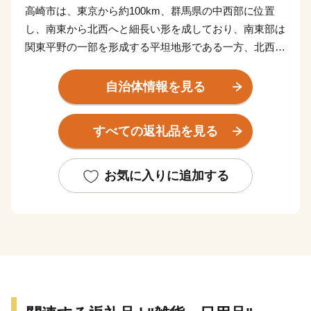
高崎市は、東京から約100km、群馬県の中西部に位置
し、南東から北西へと細長い形を成しており、南東部は
関東平野の一部を形成する平坦地形である一方、北西部
はゆるやかな丘陵地形や自然豊かな山々に囲まれた山間
地形を有している。
自治体情報を見る
明治33 年に市制を施行後、昭和2年の塚沢・片岡村をは
じめ同40年の群南村まで周辺14か町村と合併し、市域
すべての返礼品を見る
と人口が増加していった。
平成13年には特例市に移行、平成18年1月に倉渕村・箕
郷町・群馬町・新町、同10月に榛名町、平成21年6月に
お気に入りに追加する
吉井町と合併し、人口約37万5千人の群馬県最大の都市
となり、平成23年には中核市に移行した。
中山道の街道筋でもある当地には、古くから市がたち
『お江戸見たけりゃ高崎田町』と言われるほど賑わい、
商業、また交通の要衝として栄えてきた。
現在においても上越・北陸新幹線をはじめ、高崎線ほか
4本のJR 線や私鉄、高速自動車道3路線、国道5路線が