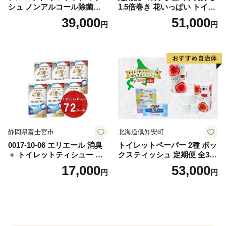
シュ ノンアルコール除菌詰
1.5倍巻き 花いっぱい トイレ
替（43枚×3P）×24袋 日用品
ットペーパー ダブル 45ｍ 計
39,000
51,000
円
円
おもちゃ 拭き取り 手拭き 外
72ロール 全18種 花柄 プリン
出時 お出かけ時 食事前 緑茶
ト ハーブ 香り付き 日本製 ま
カテキン配合
とめ買い 防災 常備品 ペーパ
ー 消耗品 備蓄 送料無料 北海
道 倶知安町 日用品
静岡県富士宮市
北海道倶知安町
0017-10-06 エリエール 消臭
トイレットペーパー 2種 ボッ
＋ トイレットティシュー し
クスティッシュ 定期便 全3
っかり香るフレッシュクリア
回 日本製 まとめ買い 防災
17,000
53,000
円
円
の香り ダブル 12ロール×6パ
常備品 日用雑貨 消耗品 生活
ック 72ロール 25m トイレ
必需品 大容量 備蓄 リサイク
ットペーパー パルプ100％ 消
ル ティッシュ ペーパー まと
臭 防臭 日用品 消耗品 備蓄
め買い 雑貨 倶知安町