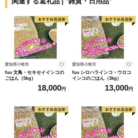
関連する返礼品 | "雑貨・日用品"
集中する全国有数の内陸交通の拠点性を有し、経済、運
輸、交通の面においてその真価を発揮している。
平成23年3月には北関東自動車道が全線開通、平成26年
2月に高崎玉村スマートインターが開設するなど、首都
圏と北陸、太平洋と日本海を結ぶ都市として、本市の拠
点性は飛躍的に向上し、広域的な都市機能と集客力を一
層高めるものと期待されている。
文化面では、戦後「ここに泉あり」で有名になった群馬
愛知県小牧市
愛知県小牧市
交響楽団を有し、これは昭和20年秋にスタートした高崎
fuu 文鳥・セキセイインコの
fuu シロハラインコ・ウロコ
市民オーケストラが母体となっている。
ごはん（5kg）
インコのごはん（3kg）
音楽の街の殿堂、群馬音楽センターは、昭和36年に竣工
18,000
13,000
円
円
された。現在、群馬音楽センターの歴史と精神を継承･
進化させた高崎芸術劇場が、新しい高崎の都市文化を創
造する劇場として建設された。