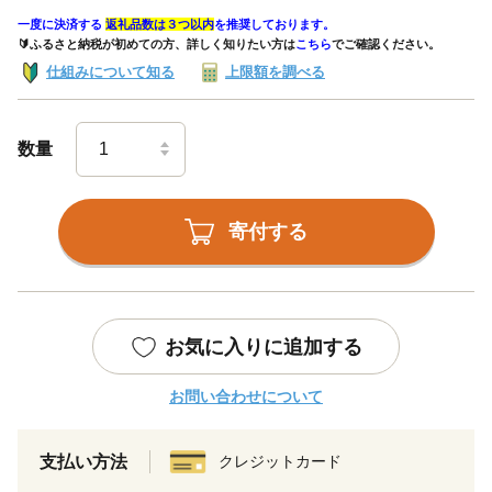
一度に決済する
返礼品数は３つ以内
を推奨しております。
🔰ふるさと納税が初めての方、詳しく知りたい方は
こちら
でご確認ください。
仕組みについて知る
上限額を調べる
数量
寄付する
お気に入りに追加する
お問い合わせについて
支払い方法
クレジットカード