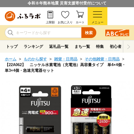
令和８年熊本地震 災害支援寄付受付について
上限額
お気に入り
カート
メニュー
検索
トップ
ランキング
返礼品一覧
まち一覧
特集
初心者ガイド
ホーム
ものから探す
雑貨・日用品
その他雑貨・日用品
【22A062】 ニッケル水素電池（充電池）高容量タイプ 単4×4個・
単3×4個・急速充電器セット