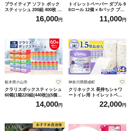
ブライティア ソフト ボック
トイレットペーパー ダブル 9
スティッシュ 200組 400枚 60
6ロール 12個 × 8パック ブラ
箱 日本製 まとめ買い ティッ
ンカ 再生紙 100％ 芯あり 日
16,000
11,000
円
円
シュ リサイクル 長持 防災 常
用品 消耗品 無香料 生活用品
備品 日用雑貨 消耗品 生活必
備蓄 秋田県 能代市 送料無料
需品 備蓄 ペーパー 紙 北海道
《能代製紙》
倶知安町 日用品
栃木県小山市
神奈川県開成町
クラリスボックスティッシュ
クリネックス 長持ちシャワ
60箱(1箱220組(440枚))(5個入
ートイレ用 トイレットペー
り×12セット)【1256759】
パー（ダブル）64ロール(8ロ
14,000
22,000
円
円
ール×8パック) 開成町 トイレ
ットペーパーダブル 日用品
国産 新生活 ダブル SDGs 備
蓄 防災 エコ 消耗品 生活雑貨
生活用品 無香料 トイレット