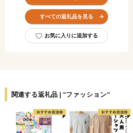
色鮮やかなスイセン、カラフルで可愛らしいチューリッ
プ、そして、『死ぬまでに行きたい！世界の絶景』と評
すべての返礼品を見る
され空の青・海の青のハーモニーが美しいネモフィラが
見頃を迎え、大勢の観光客で賑わいます。夏に突如姿を
現す新緑のコキアは、秋にかけて赤と緑のグラデーショ
お気に入りに追加する
ンを表現し、10月頃には『紅葉コキア』として一面を真
っ赤に染め上げます。その他、市内の馬渡はにわ公園で
は、毎年6月に美しい花しょうぶが咲き誇り、白と紫の
涼しげな花景色は、来園者に初夏の訪れを感じさせてく
れています。
＜豊富な海の幸と、地域に根付いた“食”を味わう＞
太平洋に面するひたちなか市に訪れたのなら、必ず食べ
関連する返礼品 | "ファッション"
たい海の幸。 那珂湊おさかな市場では、旬の魚介類や
近海で採れる地魚が豊富に揃う魚市場で、県内外から年
間100万人以上の観光客が訪れます。大きなネタが魅力
のお寿司や新鮮な海の幸が盛りだくさんの海鮮丼を心ゆ
くまでご堪能いただけます。その他、たこの加工生産量