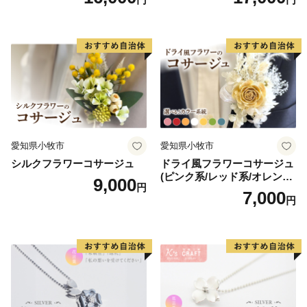
と広大なお芋畑や田園風景を眺めながら、14.3ｋｍのシ
クセサリーキット 手作り セ
ット レジン LEDライト
ョートトリップを楽しむことができます。
愛知県小牧市
愛知県小牧市
シルクフラワーコサージュ
ドライ風フラワーコサージュ
(ピンク系/レッド系/オレンジ
9,000
円
系/ホワイト系/イエロー系/グ
7,000
円
リーン系/ブルー系）