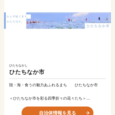
ひたちなかし
ひたちなか市
陸・海・食うの魅力あふれるまち ひたちなか市
＜ひたちなか市を彩る四季折々の花々たち＞
ひたちなか市は茨城県の中央部、県都水戸市に隣接。暖
かな春が訪れる頃、国営ひたち海浜公園では、香り高く
自治体情報を見る