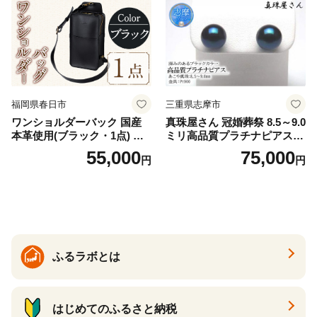
福岡県春日市
三重県志摩市
ワンショルダーバック 国産
真珠屋さん 冠婚葬祭 8.5～9.0
本革使用(ブラック・1点) 鞄
ミリ高品質プラチナピアス P
バック バッグ カバン レザー
t900 志摩産アコヤ真珠 ブラ
55,000
75,000
円
円
国産 日本製 牛革 黒 革 革製
ックパール 黒真珠
品 手作り 男性 女性 レディー
ス メンズ【ksg1307-bk】【Z
enis】
ふるラボとは
はじめてのふるさと納税