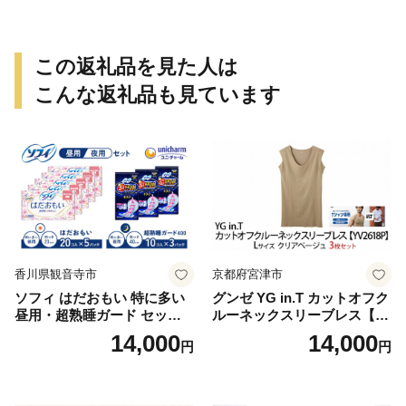
この返礼品を見た人は
こんな返礼品も見ています
香川県観音寺市
京都府宮津市
ソフィ はだおもい 特に多い
グンゼ YG in.T カットオフク
昼用・超熟睡ガード セット
ルーネックスリーブレス【Y
羽付き ナプキン 生理用品 サ
V2618P】Lサイズ クリアベ
14,000
14,000
円
円
ニタリー ユニ・チャーム
ージュ3枚セット [№5716-04
32]