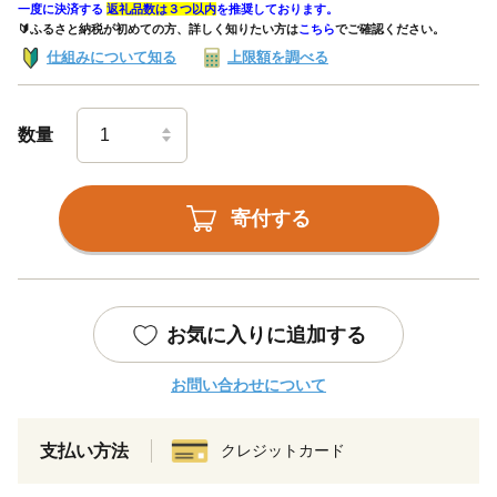
一度に決済する
返礼品数は３つ以内
を推奨しております。
🔰ふるさと納税が初めての方、詳しく知りたい方は
こちら
でご確認ください。
仕組みについて知る
上限額を調べる
数量
寄付する
お気に入りに追加する
お問い合わせについて
支払い方法
クレジットカード