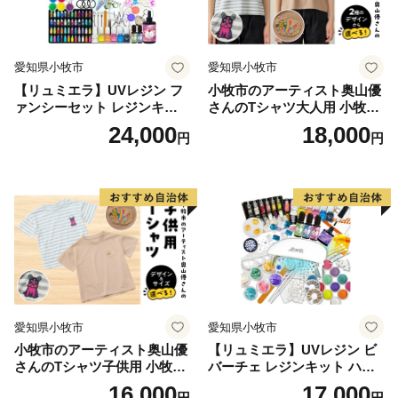
日本一を誇り、多数の水産加工会社では様々な商品の製
造、オリジナル商品の開発が盛んに行われています。ま
た、日本屈指の生産量を誇る「ほしいも」は無添加のヘ
愛知県小牧市
愛知県小牧市
ルシースイーツとして子供から大人まで皆に愛されるひ
【リュミエラ】UVレジン フ
小牧市のアーティスト奥山優
たちなか市ソウルフードです。
ァンシーセット レジンキッ
さんのTシャツ大人用 小牧市
＜ひたちなか海浜鉄道湊線＞
ト ハンドメイド レジンクラ
制70周年記念
24,000
18,000
円
円
フト アクセサリーキット 手
ひたちなか海浜鉄道湊線は、大正２年（1913年）に運
作り セット レジン LEDライ
行を開始した歴史あるローカル線であり、地域を象徴す
ト
る存在として地元民に愛されています。映画「フラガー
ル」をはじめ、ドラマ・CM等のロケーションとしても
数多く起用されており、中でも、那珂湊駅は築100年を
超えた趣のある木造駅舎が魅力的で「関東の駅百選」に
選出されています。また、勝田駅から阿字ヶ浦駅まで計
10駅（今後、国営ひたち海浜公園前まで延伸予定）に設
愛知県小牧市
愛知県小牧市
置されている駅名標は、それぞれの地域の魅力が一目で
小牧市のアーティスト奥山優
【リュミエラ】UVレジン ビ
伝わるユニークなデザインとなっており、2015年度グ
さんのTシャツ子供用 小牧市
バーチェ レジンキット ハン
ッドデザイン賞を受賞しました。列車のレトロな雰囲気
制70周年記念
ドメイド レジンクラフト ア
16,000
17,000
円
円