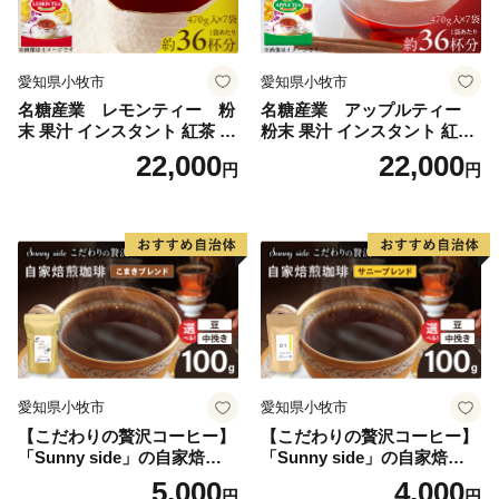
愛知県小牧市
愛知県小牧市
名糖産業 レモンティー 粉
名糖産業 アップルティー
末 果汁 インスタント 紅茶 ビ
粉末 果汁 インスタント 紅茶
タミンC 袋 ロングセラー 粉
ティー ビタミンC 袋 ロング
22,000
22,000
円
円
末飲料 粉末茶 簡単 手軽 ホッ
セラー 粉末飲料 粉末茶 簡単
ト アイス
手軽 ホット アイス
愛知県小牧市
愛知県小牧市
【こだわりの贅沢コーヒー】
【こだわりの贅沢コーヒー】
「Sunny side」の自家焙煎珈
「Sunny side」の自家焙煎珈
琲こまきブレンド（100g）
琲サニーブレンド（100g）
5,000
4,000
円
円