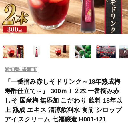
愛知県 碧南市
『一番摘み赤しそドリンク～18年熟成梅
寿酢仕立て～』 300ｍｌ２本 一番摘み赤
しそ 国産梅 無添加 こだわり 飲料 18年以
上 熟成 エキス 清涼飲料水 食前 シロップ
アイスクリーム 七福醸造 H001-121