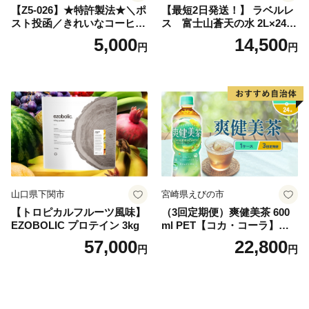
【Z5-026】★特許製法★＼ポ
【最短2日発送！】 ラベルレ
スト投函／きれいなコーヒー
ス 富士山蒼天の水 2L×24本
ドリップバッグ9種セット(18
（4ケース）※離島不可 天然
5,000
14,500
円
円
袋)ゆうパケットでお届け！
水 ミネラルウォーター 水 ペ
ットボトル 2000ml バナジウ
ム天然水 飲料水 軟水 鉱水 国
産 シリカ ミネラル 美容 備蓄
防災 長期保存 富士山 山梨県
忍野村
山口県下関市
宮崎県えびの市
【トロピカルフルーツ風味】
（3回定期便）爽健美茶 600
EZOBOLIC プロテイン 3kg
ml PET【コカ・コーラ】ペ
ットボトル 1ケース(24本) 定
57,000
22,800
円
円
期便 3回(72本) セット お茶
カフェインゼロ ノンカフェ
イン ハトムギ ブレンド茶 宮
崎県 えびの市 送料無料