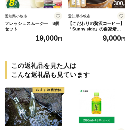
愛知県小牧市
愛知県小牧市
フレッシュスムージー 8個
【こだわりの贅沢コーヒー】
セット
「Sunny side」の自家焙煎珈
琲ブレンド珈琲飲み比べセッ
19,000
9,000
円
円
ト（300g）
この返礼品を見た人は
こんな返礼品も見ています