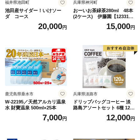
福井県池田町
兵庫県神河町
池田産サイダー！いけソー
おーいお茶緑茶280ml 48本
ダ コース
(2ケース) 伊藤園【123317
3】
20,000
15,000
円
円
鹿児島県垂水市
兵庫県淡路市
W-22195／天然アルカリ温泉
ドリップバッグコーヒー 淡
水 財寶温泉 500ml×25本
路島アソートセット 6種 120
袋 飲み比べ コーヒー
7,000
12,000
円
円