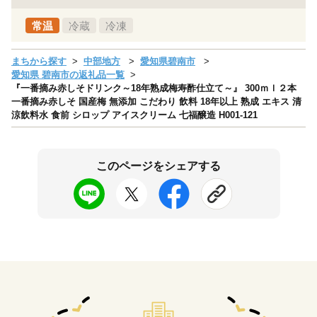
常温
冷蔵
冷凍
まちから探す
中部地方
愛知県碧南市
愛知県 碧南市の返礼品一覧
『一番摘み赤しそドリンク～18年熟成梅寿酢仕立て～』 300ｍｌ２本
一番摘み赤しそ 国産梅 無添加 こだわり 飲料 18年以上 熟成 エキス 清
涼飲料水 食前 シロップ アイスクリーム 七福醸造 H001-121
このページをシェアする