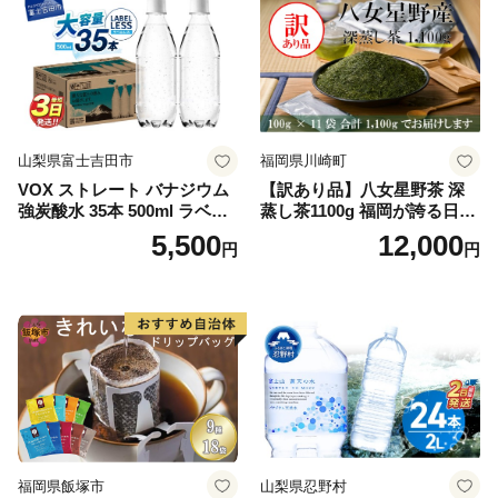
山梨県富士吉田市
福岡県川崎町
VOX ストレート バナジウム
【訳あり品】八女星野茶 深
強炭酸水 35本 500ml ラベル
蒸し茶1100g 福岡が誇る日本
レス【富士吉田市限定カート
茶_ 訳アリ 常温 お茶 茶袋 常
5,500
12,000
円
円
ン】
備品 おちゃ ocha 茶葉 緑茶
飲料 飲み物 八女 茶 日本茶
深むし茶 深蒸し 訳あり お茶
っぱ tea 八女茶 お手軽 簡単
小分け お土産 お取り寄せ グ
ルメ 福岡 九州 福岡県 国産
日本 ふかむし茶 ふかむし 家
庭用 自宅用 ちゃ りょくちゃ
ふかむしちゃ 急須 甘み 川崎
町 送料無料
福岡県飯塚市
山梨県忍野村