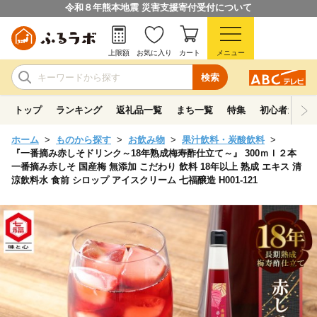
令和８年熊本地震 災害支援寄付受付について
上限額
お気に入り
カート
メニュー
検索
トップ
ランキング
返礼品一覧
まち一覧
特集
初心者ガイド
ホーム
ものから探す
お飲み物
果汁飲料・炭酸飲料
『一番摘み赤しそドリンク～18年熟成梅寿酢仕立て～』 300ｍｌ２本
一番摘み赤しそ 国産梅 無添加 こだわり 飲料 18年以上 熟成 エキス 清
涼飲料水 食前 シロップ アイスクリーム 七福醸造 H001-121