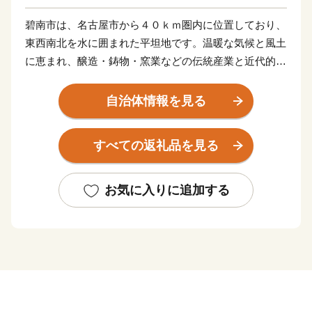
碧南市は、名古屋市から４０ｋｍ圏内に位置しており、
東西南北を水に囲まれた平坦地です。温暖な気候と風土
に恵まれ、醸造・鋳物・窯業などの伝統産業と近代的な
輸送機器関連産業が発展し、さらには商業、農業、漁業
と調和のとれた産業構造となっています。
自治体情報を見る
すべての返礼品を見る
お気に入りに追加する