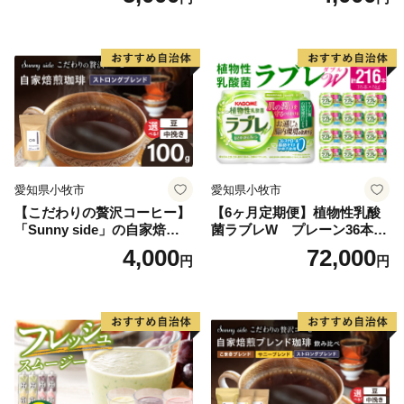
愛知県小牧市
愛知県小牧市
【こだわりの贅沢コーヒー】
【6ヶ月定期便】植物性乳酸
「Sunny side」の自家焙煎珈
菌ラブレW プレーン36本
琲ストロングブレンド（100
（計216本）
4,000
72,000
円
円
g）