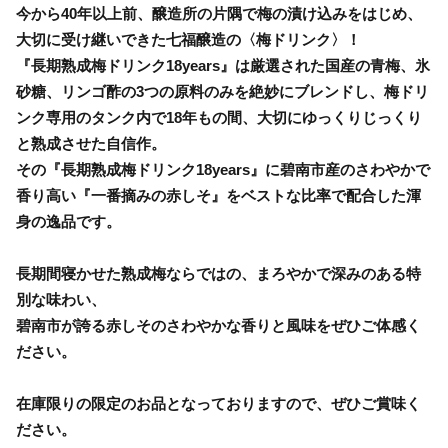
今から40年以上前、醸造所の片隅で梅の漬け込みをはじめ、
大切に受け継いできた七福醸造の〈梅ドリンク〉！
『長期熟成梅ドリンク18years』は厳選された国産の青梅、氷
砂糖、リンゴ酢の3つの原料のみを絶妙にブレンドし、梅ドリ
ンク専用のタンク内で18年もの間、大切にゆっくりじっくり
と熟成させた自信作。
その『長期熟成梅ドリンク18years』に碧南市産のさわやかで
香り高い『一番摘みの赤しそ』をベストな比率で配合した渾
身の逸品です。
長期間寝かせた熟成梅ならではの、まろやかで深みのある特
別な味わい、
碧南市が誇る赤しそのさわやかな香りと風味をぜひご体感く
ださい。
在庫限りの限定のお品となっておりますので、ぜひご賞味く
ださい。