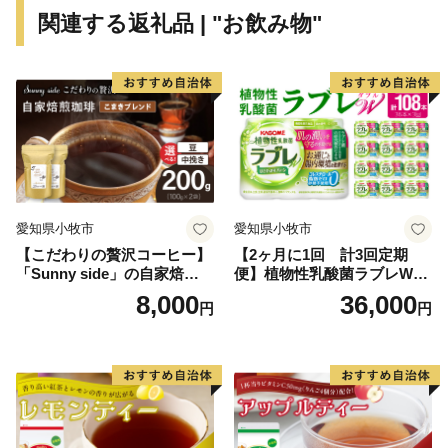
関連する返礼品 | "お飲み物"
愛知県小牧市
愛知県小牧市
【こだわりの贅沢コーヒー】
【2ヶ月に1回 計3回定期
「Sunny side」の自家焙煎珈
便】植物性乳酸菌ラブレW
琲こまきブレンド（200g）
プレーン36本（計108本）
8,000
36,000
円
円