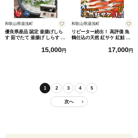
和歌山県湯浅町
和歌山県湯浅町
優良県産品 認定 釜揚げしら
リピーター続出！ 高評価 魚
す 茹でたて 釜揚げ しらす 無
鶴仕込の天然 紅サケ 紅鮭 鮭
着色 安心 安全 赤穂の塩 新鮮
サーモン 切身 切り身 約1kg
15,000
17,000
国産 海の幸 海鮮 魚介 紀州湯
レビュー高評価 小分け 真空
円
円
浅湾直送 まるとも海産 お取
パック 梅酒 真昆布 使用 だし
り寄せ 和歌山県 湯浅町 送料
まろやか 天然 鮭 魚 海の幸
無料_C6035n
海鮮 魚介 食品 食べ物 おかず
お弁当 水産加工品 冷凍 グル
メ お取り寄せ 和歌山県 湯浅
町 送料無料_G7317
1
2
3
4
5
次へ