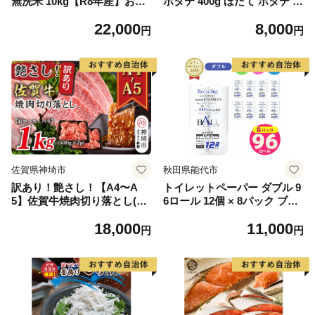
無洗米 10kg【R8年産】お米
ホタテ 400g ほたて ホタテ 帆
マイスター 新米 単一米 産地
立 貝柱 海鮮 魚介類 刺身 大
22,000
8,000
限定米 ブランド米 北海道米
粒 天然 海鮮 ランキング 大人
円
円
北海道産 白米 精米 米 こめ
気 人気 おすすめ 訳あり ）
コメ お米 ご飯 おにぎり 道産
送料無料 むせんまい 限定 贈
答 お試し
佐賀県神埼市
秋田県能代市
訳あり！艶さし！【A4〜A
トイレットペーパー ダブル 9
5】佐賀牛焼肉切り落とし(肩
6ロール 12個 × 8パック ブラ
ロース・バラ)1kg(500g×2P)
ンカ 再生紙 100％ 芯あり 日
18,000
11,000
【肉 牛肉 ブランド牛 黒毛和
用品 消耗品 無香料 生活用品
円
円
牛 ふるさと納税】(H112133)
備蓄 秋田県 能代市 送料無料
《能代製紙》