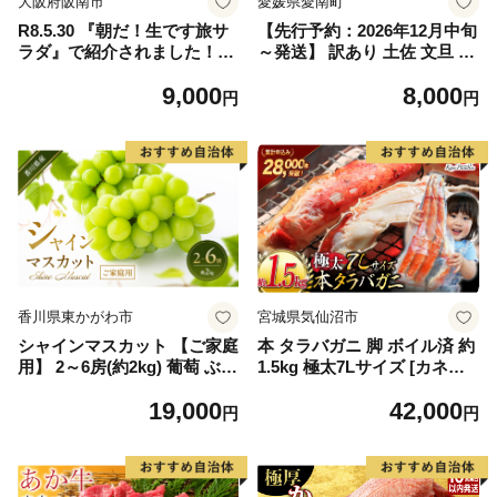
大阪府阪南市
愛媛県愛南町
R8.5.30 『朝だ！生です旅サ
【先行予約：2026年12月中旬
ラダ』で紹介されました！朝
～発送】 訳あり 土佐 文旦 8k
日放送（ABCテレビ） 鰆の
g (Mサイズ以上サイズミック
9,000
8,000
生ハム ×3パック（1パックあ
ス) 8000円 わけあり ぶんたん
円
円
たり、約15g × 約4枚入）さ
みかん mikan 蜜柑 ミカン 土
わら 燻製 熟成
佐文旦 家庭用 産地直送 国産
農家直送 期間限定 特産品 サ
イズミックス くらもとファー
ム 愛南町 愛媛県
香川県東かがわ市
宮城県気仙沼市
シャインマスカット 【ご家庭
本 タラバガニ 脚 ボイル済 約
用】 2～6房(約2kg) 葡萄 ぶど
1.5kg 極太7Lサイズ [カネダ
う ブドウ フルーツ 果物 くだ
イ 宮城県 気仙沼市 2056432
19,000
42,000
もの 果実 旬の果物 旬のフル
6] カニ かに 蟹 たらばがに た
円
円
ーツ 香川 香川県 東かがわ市
らば蟹 タラバ蟹 たらば タラ
バ ボイル