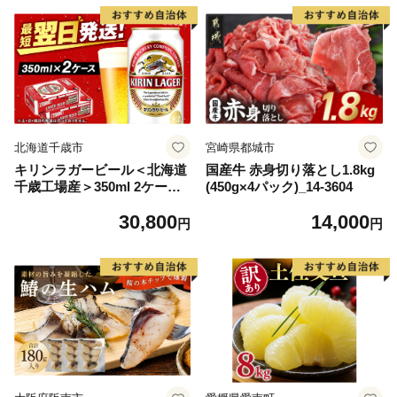
ら北海道 醤油鮭いくら 人気
大好評品 北海道 白糠町
北海道千歳市
宮崎県都城市
キリンラガービール＜北海道
国産牛 赤身切り落とし1.8kg
千歳工場産＞350ml 2ケース
(450g×4パック)_14-3604
（48本）
30,800
14,000
円
円