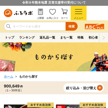
令和８年熊本地震 災害支援寄付受付について
上限額
お気に入り
カート
メニュー
検索
トップ
ランキング
返礼品一覧
まち一覧
特集
初心者ガイド
ホーム
ものから探す
900,649
件
絞り込み・並び替え
（1～30件目）