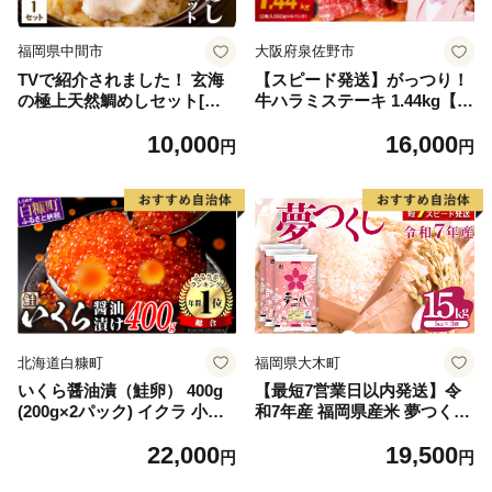
福岡県中間市
大阪府泉佐野市
TVで紹介されました！ 玄海
【スピード発送】がっつり！
の極上天然鯛めしセット[鯛
牛ハラミステーキ 1.44kg【氷
の切身、だし汁、鯛茶漬け用
温熟成×特製ダレ 小分け 360
10,000
16,000
だし]【010-0001】
g×4パック 牛肉 すてーき 焼
円
円
くだけ 味付き 訳あり 不揃い
焼肉 BBQ】
北海道白糠町
福岡県大木町
いくら醤油漬（鮭卵） 400g
【最短7営業日以内発送】令
(200g×2パック) イクラ 小分
和7年産 福岡県産米 夢つくし
け いくら醤油漬 鮭いくら い
15kg 精米 ※北海道・沖縄・
22,000
19,500
くら醤油漬け 鮭 鮭卵 ikura
離島は配送不可
円
円
醤油いくら 冷凍いくら いく