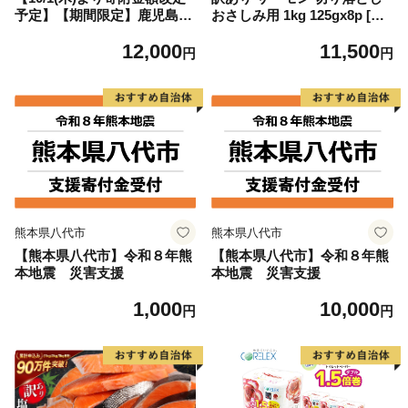
予定】【期間限定】鹿児島県
おさしみ用 1kg 125gx8p [足
大隅産うなぎ蒲焼4尾（400
利本店 宮城県 気仙沼市 2056
12,000
11,500
g） KN007-023
4313] 魚 魚介類 鮭 お刺し身
円
円
刺し身 刺身 生 生食 個包装
チリ銀鮭 銀鮭 海鮮 海鮮丼 魚
介
熊本県八代市
熊本県八代市
【熊本県八代市】令和８年熊
【熊本県八代市】令和８年熊
本地震 災害支援
本地震 災害支援
1,000
10,000
円
円