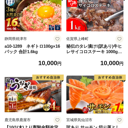
静岡県焼津市
佐賀県上峰町
a10-1289 ネギトロ100g×16
秘伝のタレ漬け!(訳あり)牛ヒ
パック 合計1.6kg
レサイコロステーキ 1000g
【B-1098-AS】
10,000
10,000
円
円
鹿児島県鹿屋市
宮城県気仙沼市
【10/1(木)より寄附金額改定
訳あり サーモン 切り落とし