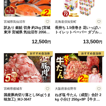
宮城県気仙沼市
北海道倶知安町
訳あり 銀鮭 切身 約2kg [宮城
長持ち 1.5倍巻き 花いっぱい
東洋 宮城県 気仙沼市 205649
トイレットペーパー ダブル 4
91] 鮭 魚介類 海鮮 訳アリ 規
5ｍ 計72ロール 全18種 花柄
12,500
13,500
格外 不揃い さけ サケ 鮭切身
プリント ハーブ 香り付き 日
円
円
シャケ 切り身 冷凍 家庭用 お
本製 まとめ買い 防災 常備品
かず 弁当 支援 サーモン 銀鮭
ペーパー エコ 日用雑貨 消耗
切り身 魚 わけあり
品 備蓄 送料無料 北海道 倶知
安町 日用品
宮崎県都城市
大阪府泉佐野市
国産豚肉切り落とし5Kg(うま
ねぎ塩 牛たん（成型）合計 2
味加工)_MJ-3647
kg 小分け 250g×8P【牛タン
牛肉 焼肉用 薄切り 訳あり サ