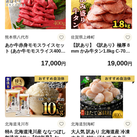
熊本県八代市
佐賀県上峰町
あか牛赤身モモスライスセッ
【訳あり】《訳あり》極厚 8
ト (あか牛モモスライス400
mm かみ牛タン1.8kg C-709-
g、あか牛のたれ200ml付き)
AS
17,000
19,000
円
円
北海道滝川市
北海道別海町
特A 北海道滝川産 ななつぼし
大人気 訳あり 北海道産 冷凍