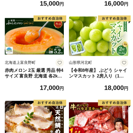
15,000
16,000
イズ不揃い】
円
円
北海道上富良野町
山形県河北町
赤肉メロン 2玉 厳選 秀品 特4
【令和8年産】 ぶどう シャイ
サイズ 富良野 北海道 各2kg
ンマスカット 2房入り（1房6
～2.6kg 2玉 セット ファーム
00g前後） 秀品 山形県河北町
17,000
18,000
富良野 メロン めろん 果物 く
産【山形eLab】 ka074-023-r
円
円
だもの フルーツ デザート 旬
8
の果物 旬のフルーツ