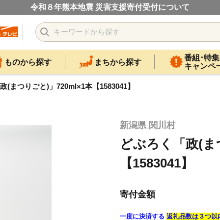
令和８年熊本地震 災害支援寄付受付について
番組･特集
ものから探す
まちから探す
キャンペ
(まつりごと)」720ml×1本【1583041】
新潟県 関川村
どぶろく「政(まつ
【1583041】
寄付金額
一度に決済する
返礼品数は３つ以