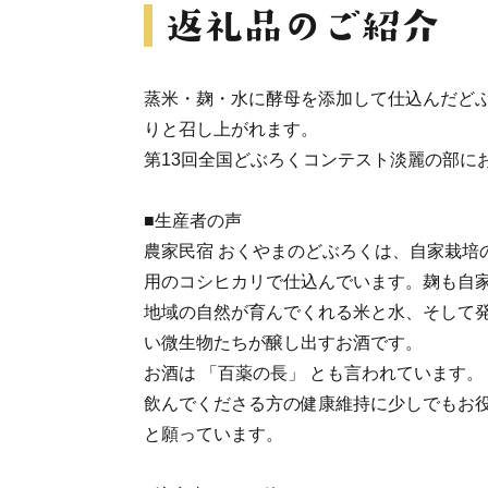
蒸米・麹・水に酵母を添加して仕込んだど
りと召し上がれます。
第13回全国どぶろくコンテスト淡麗の部に
■生産者の声
農家民宿 おくやまのどぶろくは、自家栽培
用のコシヒカリで仕込んでいます。麹も自
地域の自然が育んでくれる米と水、そして
い微生物たちが醸し出すお酒です。
お酒は 「百薬の長」 とも言われています。
飲んでくださる方の健康維持に少しでもお
と願っています。