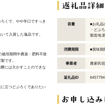
ぶろくで、やや辛口ですっき
容量
■お礼品
・どぶろく
おいて入賞した逸品です。
製造地:
消費期限
■賞味期
の栽培期間中農薬・肥料不使
家製です。
事業者
農家民宿
発酵には欠かすことのできな
返礼品ID
6457794
役に立つどぶろくでありたい