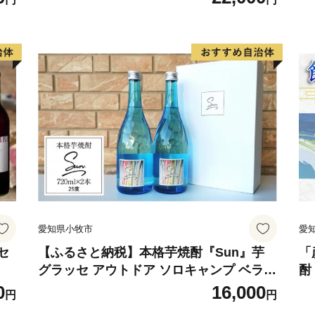
愛知県小牧市
愛
セ
【ふるさと納税】本格芋焼酎『Sun』芋
「
グラッセ アウトドア ソロキャンプ ベラン
酎
ピング 巣ごもり 就労支援
合
0
16,000
円
円
焼