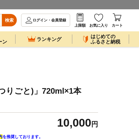
検索
ログイン・会員登録
上限額
お気に入り
カート
はじめての
ランキング
ーン
ふるさと納税
りごと)」720ml×1本
10,000
円
内
を推奨しております。