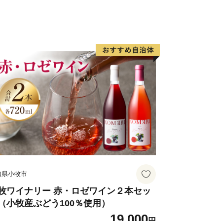
知県小牧市
牧ワイナリー 赤・ロゼワイン２本セッ
（小牧産ぶどう100％使用）
19,000
円