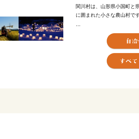
関川村は、山形県小国町と
に囲まれた小さな農山村で
村の中央を清流「荒川」が
親子連れでにぎわいます。
村の中心部には豪農の館で
じめとした18世紀の町並み
います。
豊かな自然を体験できるキ
て遊び心を満たせる村です