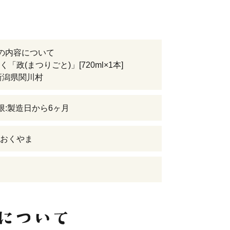
の内容について
「政(まつりごと)」[720ml×1本]
新潟県関川村
限:製造日から6ヶ月
おくやま