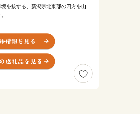
県境を接する、新潟県北東部の四方を山
す。
流れ、夏にはアユ釣りや川遊びを楽しむ
知られる国の重要文化財「渡辺邸」をは
が残り、生活の中に歴史がとけ込んで
ャンプ場、豊富な温泉など、四季を通じ
。