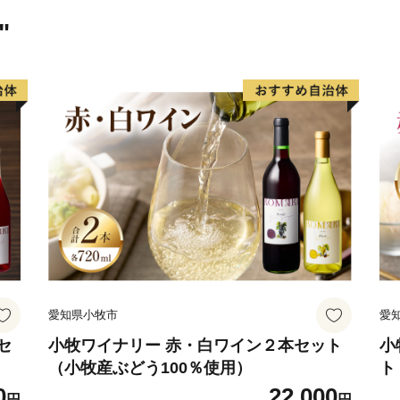
"
愛知県小牧市
愛
セ
小牧ワイナリー 赤・白ワイン２本セット
小
（小牧産ぶどう100％使用）
ト
0
22,000
円
円