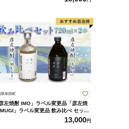
知県幸田町
彦左焼酎 IMO」ラベル変更品「彦左焼
 MUGI」ラベル変更品 飲み比べ セット
計2本 720ml×各1本 25度 焼酎 お酒 麦
13,000
円
酎 芋焼酎