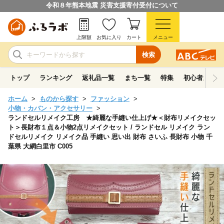
令和８年熊本地震 災害支援寄付受付について
上限額
お気に入り
カート
メニュー
検索
トップ
ランキング
返礼品一覧
まち一覧
特集
初心者ガイド
ホーム
ものから探す
ファッション
小物・カバン・アクセサリー
ランドセルリメイク工房 ★綺麗な手縫い仕上げ★＜財布リメイクセッ
ト＞長財布１点＆小物2点リメイクセット / ランドセル リメイク ラン
ドセルリメイク リメイク品 手縫い 思い出 財布 さいふ 長財布 小物 千
葉県 大網白里市 C005