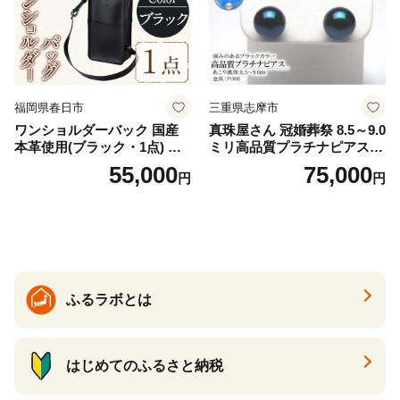
福岡県春日市
三重県志摩市
ワンショルダーバック 国産
真珠屋さん 冠婚葬祭 8.5～9.0
本革使用(ブラック・1点) 鞄
ミリ高品質プラチナピアス P
バック バッグ カバン レザー
t900 志摩産アコヤ真珠 ブラ
55,000
75,000
円
円
国産 日本製 牛革 黒 革 革製
ックパール 黒真珠
品 手作り 男性 女性 レディー
ス メンズ【ksg1307-bk】【Z
enis】
ふるラボとは
はじめてのふるさと納税