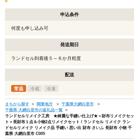
申込条件
何度も申し込み可
発送期日
ランドセル到着後５～６か月程度
配送
常温
冷蔵
冷凍
まちから探す
関東地方
千葉県大網白里市
千葉県 大網白里市の返礼品一覧
ランドセルリメイク工房 ★綺麗な手縫い仕上げ★＜財布リメイクセッ
ト＞長財布１点＆小物2点リメイクセット / ランドセル リメイク ラン
ドセルリメイク リメイク品 手縫い 思い出 財布 さいふ 長財布 小物 千
葉県 大網白里市 C005