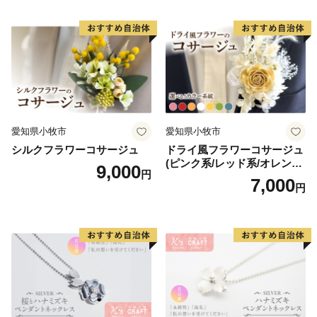
愛知県小牧市
愛知県小牧市
シルクフラワーコサージュ
ドライ風フラワーコサージュ
(ピンク系/レッド系/オレンジ
9,000
円
系/ホワイト系/イエロー系/グ
7,000
円
リーン系/ブルー系）