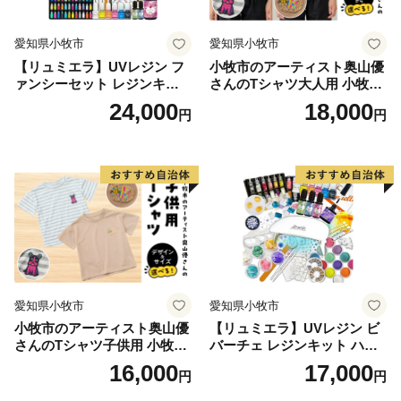
愛知県小牧市
愛知県小牧市
【リュミエラ】UVレジン フ
小牧市のアーティスト奥山優
ァンシーセット レジンキッ
さんのTシャツ大人用 小牧市
ト ハンドメイド レジンクラ
制70周年記念
24,000
18,000
円
円
フト アクセサリーキット 手
作り セット レジン LEDライ
ト
愛知県小牧市
愛知県小牧市
小牧市のアーティスト奥山優
【リュミエラ】UVレジン ビ
さんのTシャツ子供用 小牧市
バーチェ レジンキット ハン
制70周年記念
ドメイド レジンクラフト ア
16,000
17,000
円
円
クセサリーキット 手作り セ
ット レジン LEDライト