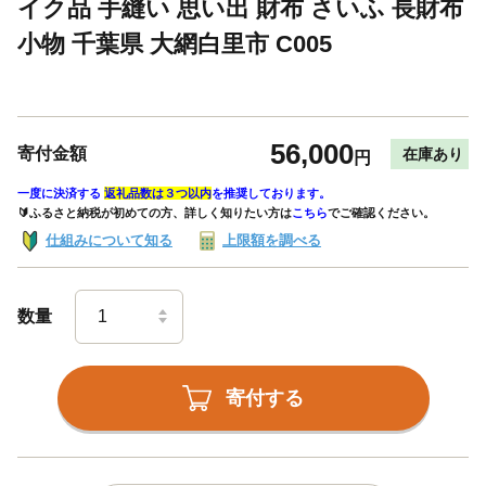
イク品 手縫い 思い出 財布 さいふ 長財布
小物 千葉県 大網白里市 C005
56,000
寄付金額
在庫あり
円
一度に決済する
返礼品数は３つ以内
を推奨しております。
🔰ふるさと納税が初めての方、詳しく知りたい方は
こちら
でご確認ください。
仕組みについて知る
上限額を調べる
数量
寄付する