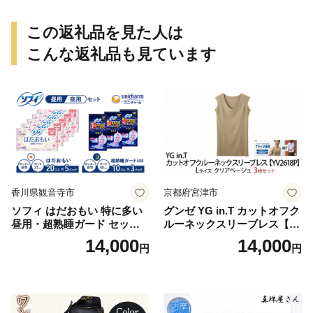
この返礼品を見た人は
こんな返礼品も見ています
香川県観音寺市
京都府宮津市
ソフィ はだおもい 特に多い
グンゼ YG in.T カットオフク
昼用・超熟睡ガード セット
ルーネックスリーブレス【Y
羽付き ナプキン 生理用品 サ
V2618P】Lサイズ クリアベ
14,000
14,000
円
円
ニタリー ユニ・チャーム
ージュ3枚セット [№5716-04
32]