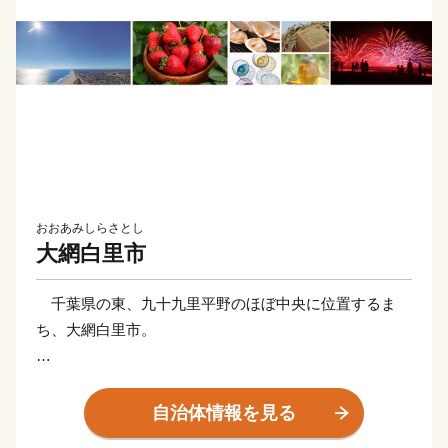
おおあみしらさとし
大網白里市
千葉県の東、九十九里平野のほぼ中央に位置するま
ち、大網白里市。
西は緑豊かな丘陵部、中央は広大な田園部、東は遠浅
の美しい「白里海岸」がつづき、特色ある豊かな自然風
自治体情報を見る
土を有しています。