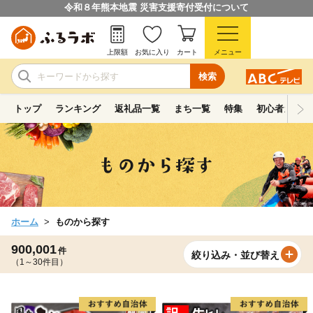
令和８年熊本地震 災害支援寄付受付について
上限額
お気に入り
カート
メニュー
検索
トップ
ランキング
返礼品一覧
まち一覧
特集
初心者ガイド
ホーム
ものから探す
900,001
件
絞り込み・並び替え
（1～30件目）