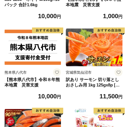
パック 合計1.6kg
本地震 災害支援
10,000
1,000
円
円
熊本県八代市
宮城県気仙沼市
【熊本県八代市】令和８年熊
訳あり サーモン 切り落とし
本地震 災害支援
おさしみ用 1kg 125gx8p [足
利本店 宮城県 気仙沼市 2056
10,000
11,500
4313] 魚 魚介類 鮭 お刺し身
円
円
刺し身 刺身 生 生食 個包装
チリ銀鮭 銀鮭 海鮮 海鮮丼 魚
介