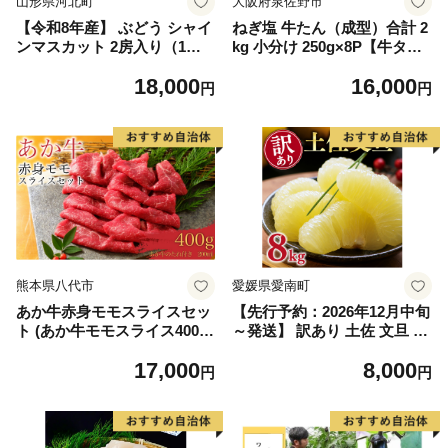
山形県河北町
大阪府泉佐野市
【令和8年産】 ぶどう シャイ
ねぎ塩 牛たん（成型）合計 2
ンマスカット 2房入り（1房6
kg 小分け 250g×8P【牛タン
00g前後） 秀品 山形県河北町
牛肉 焼肉用 薄切り 訳あり サ
18,000
16,000
産【山形eLab】 ka074-023-r
イズ不揃い】
円
円
8
熊本県八代市
愛媛県愛南町
あか牛赤身モモスライスセッ
【先行予約：2026年12月中旬
ト (あか牛モモスライス400
～発送】 訳あり 土佐 文旦 8k
g、あか牛のたれ200ml付き)
g (Mサイズ以上サイズミック
17,000
8,000
ス) 8000円 わけあり ぶんたん
円
円
みかん mikan 蜜柑 ミカン 土
佐文旦 家庭用 産地直送 国産
農家直送 期間限定 特産品 サ
イズミックス くらもとファー