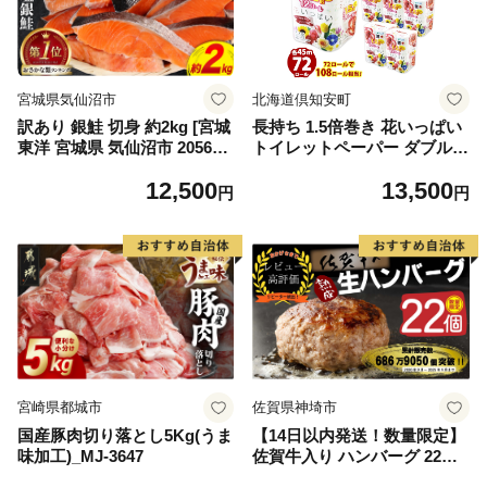
宮城県気仙沼市
北海道倶知安町
訳あり 銀鮭 切身 約2kg [宮城
長持ち 1.5倍巻き 花いっぱい
東洋 宮城県 気仙沼市 205649
トイレットペーパー ダブル 4
91] 鮭 魚介類 海鮮 訳アリ 規
5ｍ 計72ロール 全18種 花柄
12,500
13,500
格外 不揃い さけ サケ 鮭切身
プリント ハーブ 香り付き 日
円
円
シャケ 切り身 冷凍 家庭用 お
本製 まとめ買い 防災 常備品
かず 弁当 支援 サーモン 銀鮭
ペーパー エコ 日用雑貨 消耗
切り身 魚 わけあり
品 備蓄 送料無料 北海道 倶知
安町 日用品
宮崎県都城市
佐賀県神埼市
国産豚肉切り落とし5Kg(うま
【14日以内発送！数量限定】
味加工)_MJ-3647
佐賀牛入り ハンバーグ 22個
2.6kg(120g×22個)【佐賀牛 黒