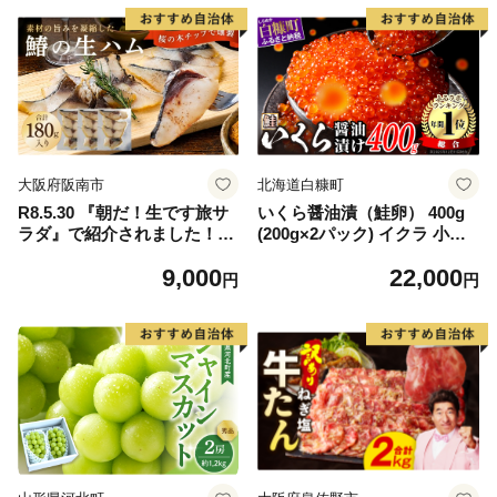
大阪府阪南市
北海道白糠町
R8.5.30 『朝だ！生です旅サ
いくら醤油漬（鮭卵） 400g
ラダ』で紹介されました！朝
(200g×2パック) イクラ 小分
日放送（ABCテレビ） 鰆の
け いくら醤油漬 鮭いくら い
9,000
22,000
生ハム ×3パック（1パックあ
くら醤油漬け 鮭 鮭卵 ikura
円
円
たり、約15g × 約4枚入）さ
醤油いくら 冷凍いくら いく
わら 燻製 熟成
ら北海道 醤油鮭いくら 人気
大好評品 北海道 白糠町