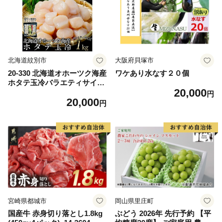
ム 愛南町 愛媛県
北海道紋別市
大阪府貝塚市
20-330 北海道オホーツク海産
ワケあり水なす２０個
ホタテ玉冷バラエティサイズ
20,000
(1kg)｜ 訳あり サイズ不揃い
円
20,000
円
宮崎県都城市
岡山県里庄町
国産牛 赤身切り落とし1.8kg
ぶどう 2026年 先行予約 【平