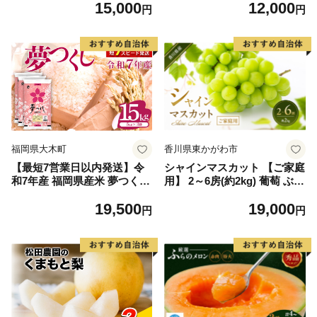
15,000
12,000
毛和牛 ブランド牛 九州 ハン
円
円
バーグ 牛肉 豚肉 国産 お弁当
おかず 惣菜 おすすめ 人気】
(H083106)
福岡県大木町
香川県東かがわ市
【最短7営業日以内発送】令
シャインマスカット 【ご家庭
和7年産 福岡県産米 夢つくし
用】 2～6房(約2kg) 葡萄 ぶど
15kg 精米 ※北海道・沖縄・
う ブドウ フルーツ 果物 くだ
19,500
19,000
離島は配送不可
もの 果実 旬の果物 旬のフル
円
円
ーツ 香川 香川県 東かがわ市