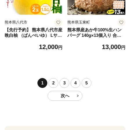
熊本県八代市
熊本県玉東町
【先行予約】 熊本県八代市産
熊本県産あか牛100%生ハン
晩白柚 （ばんぺいゆ） Lサイ
バーグ 140g×13個入り 合計1
ズ 2玉 柑橘 みかん 果物 くだ
820g 1.82kg以上《30日以内
12,000
13,000
もの フルーツ おやつ 特産 熊
に出荷予定(土日祝除く)》熊
円
円
本県 八代市 【2026年12月上
本県産あか牛 バイキングベー
旬より順次発送】
カリー 冷凍
1
2
3
4
5
次へ