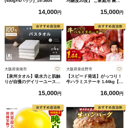
(450g×4パック)_14-3604
均糖度20度】 ご家庭用 農家
こだわりの シャイン マスカ
14,000
15,000
ット 2～3房 合計約1.2kg ブ
円
円
ドウ 葡萄 岡山県産 国産 フル
ーツ 果物 【 Nini farm 農家
直送 】
大阪府泉南市
大阪府泉佐野市
【泉州タオル】吸水力と肌触
【スピード発送】がっつり！
りが自慢のデイリーユースバ
牛ハラミステーキ 1.44kg【氷
スタオル オフホワイト・ライ
温熟成×特製ダレ 小分け 360
15,000
16,000
トグレー 4枚【配送不可地
g×4パック 牛肉 すてーき 焼
円
円
域：北海道・沖縄・離島】
くだけ 味付き 訳あり 不揃い
【039D-268】
焼肉 BBQ】