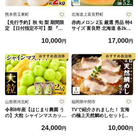
熊本県玉東町
北海道上富良野町
【先行予約】秋 旬 梨 期間限
赤肉メロン 2玉 厳選 秀品 特4
定 【日付指定不可】梨 『松
サイズ 富良野 北海道 各2kg
田農園』の くまもと 梨 たっ
～2.6kg 2玉 セット ファーム
10,000
17,000
ぷり 約2kg 5-7玉前後 《7月
富良野 メロン めろん 果物 く
円
円
下旬-9月末頃出荷》 予約 受
だもの フルーツ デザート 旬
付中 熊本県玉名郡玉東町『松
の果物 旬のフルーツ
田農園』なし 果物 スイーツ
フルーツ デザート スムージ
ー SDG`s
山形県河北町
福岡県中間市
令和8年産【はじまり農園 う
TVで紹介されました！ 玄海
の】大粒 シャインマスカット
の極上天然鯛めしセット[鯛
２房（約700g×2房） 山形県
の切身、だし汁、鯛茶漬け用
24,000
10,000
河北町産 【河北町観光物産協
だし]【010-0001】
円
円
会】 ka002-004-r8