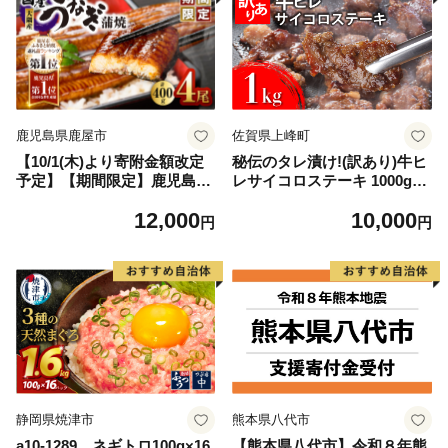
鹿児島県鹿屋市
佐賀県上峰町
【10/1(木)より寄附金額改定
秘伝のタレ漬け!(訳あり)牛ヒ
予定】【期間限定】鹿児島県
レサイコロステーキ 1000g
大隅産うなぎ蒲焼4尾（400
【B-1098-AS】
12,000
10,000
g） KN007-023
円
円
静岡県焼津市
熊本県八代市
a10-1289 ネギトロ100g×16
【熊本県八代市】令和８年熊