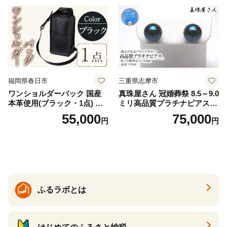
福岡県春日市
三重県志摩市
ワンショルダーバック 国産
真珠屋さん 冠婚葬祭 8.5～9.0
本革使用(ブラック・1点) 鞄
ミリ高品質プラチナピアス P
バック バッグ カバン レザー
t900 志摩産アコヤ真珠 ブラ
55,000
75,000
円
円
国産 日本製 牛革 黒 革 革製
ックパール 黒真珠
品 手作り 男性 女性 レディー
ス メンズ【ksg1307-bk】【Z
enis】
ふるラボとは