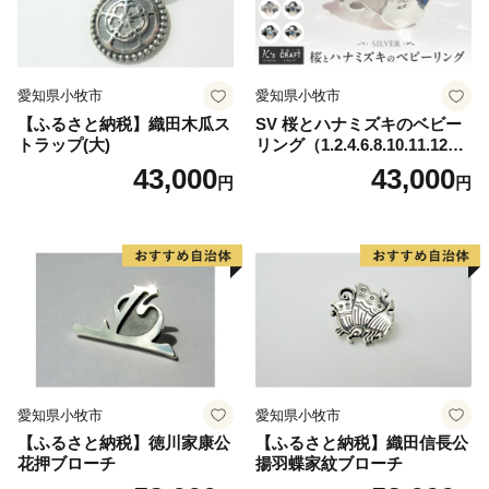
愛知県小牧市
愛知県小牧市
【ふるさと納税】織田木瓜ス
SV 桜とハナミズキのベビー
トラップ(大)
リング（1.2.4.6.8.10.11.12
月）
43,000
43,000
円
円
愛知県小牧市
愛知県小牧市
【ふるさと納税】徳川家康公
【ふるさと納税】織田信長公
花押ブローチ
揚羽蝶家紋ブローチ