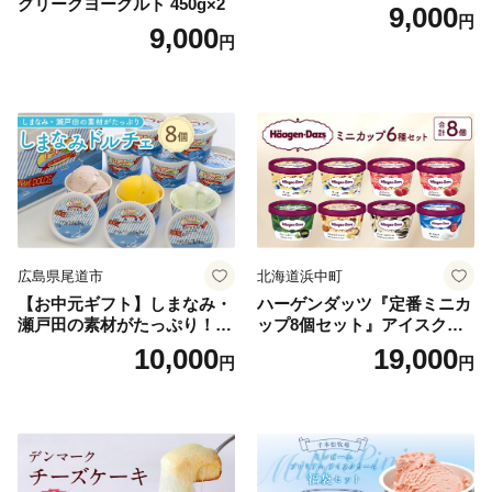
グリークヨーグルト 450g×2
9,000
円
9,000
円
広島県尾道市
北海道浜中町
【お中元ギフト】しまなみ・
ハーゲンダッツ『定番ミニカ
瀬戸田の素材がたっぷり！ジ
ップ8個セット』アイスクリ
ェラート8個
ーム アイス スイーツ デザー
10,000
19,000
円
円
ト_H0016-104