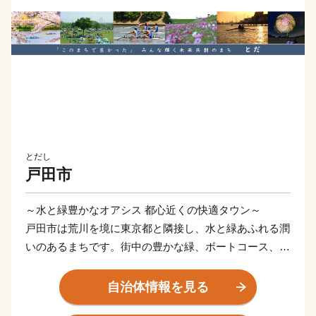
とだし
戸田市
～水と緑豊かなオアシス 都心近くの快適タウン～
戸田市は荒川を境に東京都と隣接し、水と緑あふれる潤
いのあるまちです。街中の豊かな緑、ボートコース、親
子で遊べる広い公園や憩いの場…。ほっと心癒されるオ
アシスのような空間がここにあります。迫力ある尺玉や
自治体情報を見る
スターマインが豪華に共演する「戸田橋花火大会」、豊