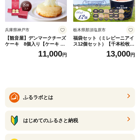
兵庫県神戸市
栃木県那須塩原市
【観音屋】デンマークチーズ
福袋セット（ミレピーニアイ
ケーキ 8個入り【ケーキ チ
ス12個セット）【千本松牧
ーズケーキ 人気スイーツ お
場】 ns025-014-12 【デザー
11,000
13,000
円
円
すすめスイーツ 神戸スイー
ト 詰め合わせ ギフト】
ツ 新感覚チーズケーキ おす
すめケーキ 兵庫県 神戸市 D0
910-17】
ふるラボとは
はじめてのふるさと納税