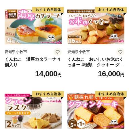
愛知県小牧市
愛知県小牧市
くんねこ 濃厚カタラーナ 4
くんねこ おいしいお米のく
個入り
っきー 4種類 クッキー グル
テンフリー
14,000
16,000
円
円