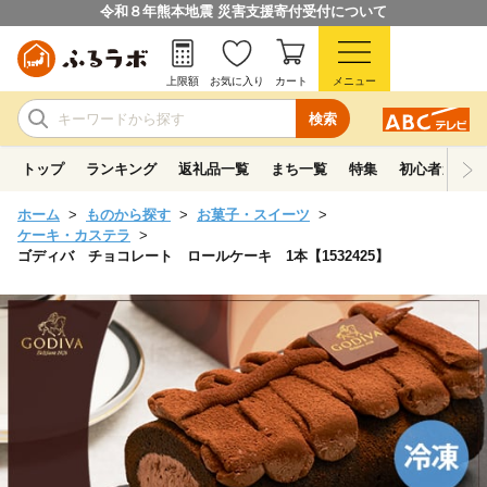
令和８年熊本地震 災害支援寄付受付について
上限額
お気に入り
カート
メニュー
検索
トップ
ランキング
返礼品一覧
まち一覧
特集
初心者ガイド
ホーム
ものから探す
お菓子・スイーツ
ケーキ・カステラ
ゴディバ チョコレート ロールケーキ 1本【1532425】