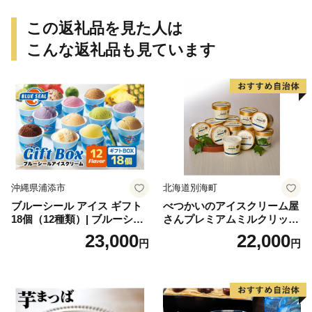
個包装 贈り物 老舗 お茶菓子
この返礼品を見た人は
こんな返礼品も見ています
沖縄県浦添市
北海道別海町
ブルーシール アイス ギフト
べつかいのアイスクリーム屋
18個（12種類）| ブルーシー
さんプレミアムミルクリッチ
ルアイス ブルーシールアイ
12個（AP-01）（ 北海道アイ
23,000
22,000
円
円
スクリーム 着日指定可能 送
ス 北海道産アイス アイス ア
料無料 ジェラート 沖縄県 バ
イススイーツ アイスクリー
ースデー 贈り物 プレゼント
ム 北海道産アイスクリーム
誕生日 カップ 詰め合わせ バ
道産アイス 道産アイスクリ
ラエティ | バニラ チョコレー
ーム ギフト 詰合せ 詰め合わ
ト ストロベリー ピスタチオ
せ ふるさと納税 ）