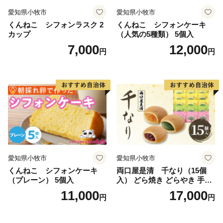
愛知県小牧市
愛知県小牧市
くんねこ シフォンラスク 2
くんねこ シフォンケーキ
カップ
（人気の5種類） 5個入
7,000
12,000
円
円
愛知県小牧市
愛知県小牧市
くんねこ シフォンケーキ
両口屋是清 千なり（15個
（プレーン） 5個入
入） どら焼き どらやき 手土
産 お土産 土産 丹波大納言小
11,000
17,000
円
円
豆 抹茶 林檎 りんご 慶事 お
祝い 法事 法要 詰め合わせ お
取り寄せ 瓢箪 豊臣秀吉 焼印