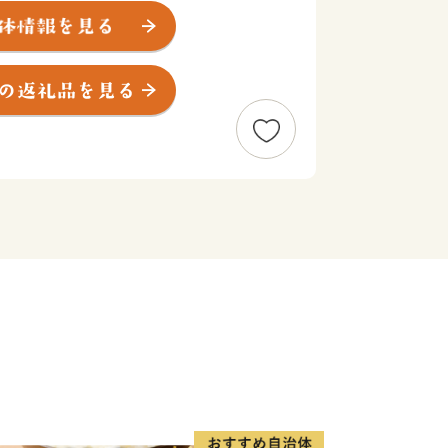
参詣道(通称：熊野古道)」の大きな見
あります。
と、、熊野三山のひとつ「熊野那智大
札所である「那智山青岸渡寺」、そして
「那智の滝」が忽然と姿を現します。
庶民まで実にさまざまな人々が、遠路は
。
げ日本一。
ではなく冷蔵(生)で運ばれたまぐろの
、今日もお店に並びます。
すぐそこに足湯が。
も日帰り温泉もたくさん。
がら、ゆったり、ほっこりしてみません