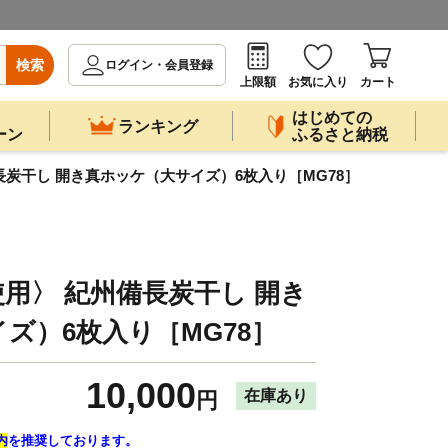
検索
ログイン・会員登録
上限額
お気に入り
カート
はじめての
ランキング
ーン
ふるさと納税
炭干し 開き真ホッケ（大サイズ）6枚入り［MG78］
用〉 紀州備長炭干し 開き
ズ）6枚入り［MG78］
10,000
在庫あり
円
内
を推奨しております。