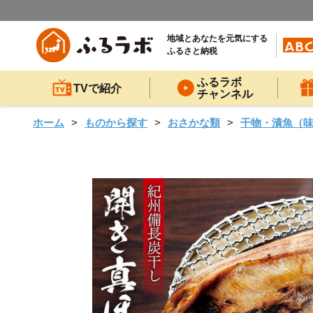
地域とあなたを元気にする
ふるさと納税
ふるラボ
TVで紹介
チャンネル
ホーム
ものから探す
おさかな類
干物・漬魚（