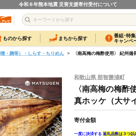
令和８年熊本地震 災害支援寄付受付について
番組･特集
ものから探す
まちから探す
キャンペ
味噌・麹等）・しらす・ちりめん
〈南高梅の梅酢使用〉 紀州備長
和歌山県 那智勝浦町
〈南高梅の梅酢使
真ホッケ（大サイ
寄付金額
一度に決済する
返礼品数は３つ以