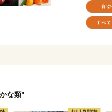
世界遺産「紀伊山地の霊場と
所のひとつが那智勝浦町に
苔むした石畳を上っていく
社」、西国三十三所の一番
日本一の落差133mを誇る
いにしえの時代、上皇から
るばるこの地を詣でました
【生まぐろ】
勝浦港は、生まぐろの水揚
生まぐろとは、捕獲後、冷凍
ことです。
もちもちとした生まぐろが
【温泉】
さかな類"
JR紀伊勝浦駅を降りると、
源泉数は県内一で、温泉宿
おだやかな太平洋を眺めな