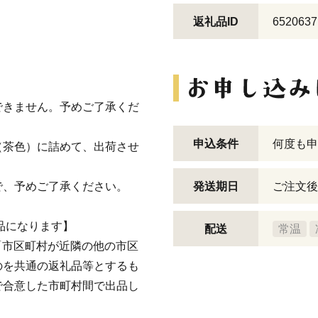
返礼品ID
6520637
。
できません。予めご了承くだ
申込条件
何度も申
（茶色）に詰めて、出荷させ
、予めご了承ください。
発送期日
ご注文後
品になります】
配送
常温
イ「市区町村が近隣の他の市区
のを共通の返礼品等とするも
で合意した市町村間で出品し