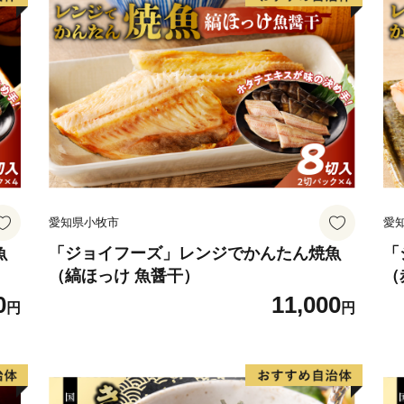
か？
愛知県小牧市
愛
魚
「ジョイフーズ」レンジでかんたん焼魚
「
（縞ほっけ 魚醤干）
（
0
11,000
円
円