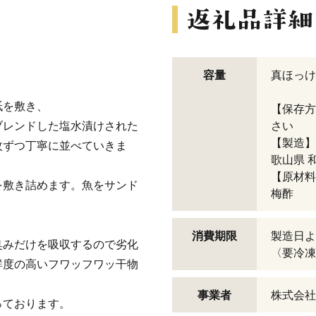
し
容量
真ほっけ〈
紙を敷き、
【保存方
ブレンドした塩水漬けされた
さい
【製造】
枚ずつ丁寧に並べていきま
歌山県 和
【原材料
を敷き詰めます。魚をサンド
梅酢
消費期限
製造日よ
臭みだけを吸収するので劣化
〈要冷凍
鮮度の高いフワッフワッ干物
事業者
株式会社
っております。