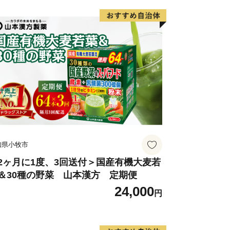
ります
場合は、直接コールセンターまでご連絡
て
ルセンター
：３０（祝土日を除く）
６０３
to@souplesse.jp
応しております
知県小牧市
2ヶ月に1度、3回送付＞国産有機大麦若
＆30種の野菜 山本漢方 定期便
24,000
円