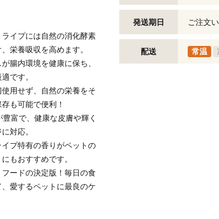
発送期日
ご注文い
トライプには自然の消化酵素
け、栄養吸収を高めます。
配送
常温
スが腸内環境を健康に保ち、
最適です。
切使用せず、自然の栄養をそ
保存も可能で便利！
が豊富で、健康な皮膚や輝く
ジに対応。
ライプ特有の香りがペットの
トにもおすすめです。
トフードの決定版！毎日の食
て、愛するペットに最良のケ