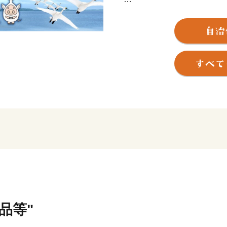
面積は４０１．６４平方キ
地勢はほぼ平坦で、南東お
部には頓別川が流れ、オホ
流氷が育むミネラル豊かな
り、浜頓別町ならではの美
本町のまちづくりを応援し
をさらに知っていただけれ
◆各お問い合わせ先はこち
１．受領証明書再発行・ワ
自動音声応答サービス
０５０－３３５５－２１９７
品等"
※14桁の寄附受付番号とお