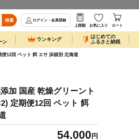
検索
ログイン・会員登録
上限額
お気に入り
カート
はじめての
ランキング
ーン
ふるさと納税
定期便12回 ペット 餌 エサ 浜頓別 北海道
無添加 国産 乾燥グリーント
g×2) 定期便12回 ペット 餌
道
54,000
円