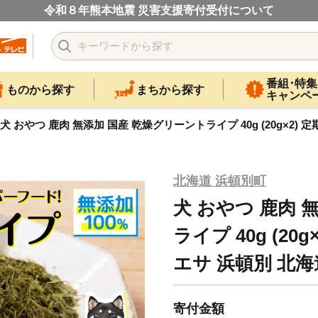
令和８年熊本地震 災害支援寄付受付について
番組･特集
ものから探す
まちから探す
キャンペ
犬 おやつ 鹿肉 無添加 国産 乾燥グリーントライプ 40g (20g×2) 
北海道 浜頓別町
犬 おやつ 鹿肉 
ライプ 40g (20
エサ 浜頓別 北海
寄付金額