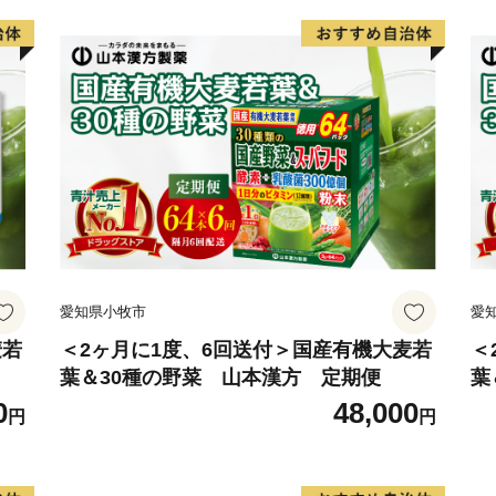
※休日・夜間も対応してお
※住所・氏名に変更がある
ください。
２．お礼の品・配送につい
浜頓別町ふるさと納税コー
営業時間 ９：００～１７
TEL：０１１－８０７－５
Mail：hamatonbetsu_furusa
※１２月は土・日曜日も対
愛知県小牧市
愛
麦若
＜2ヶ月に1度、6回送付＞国産有機大麦若
＜
葉＆30種の野菜 山本漢方 定期便
葉
0
48,000
円
円