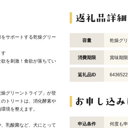
康をサポートする乾燥グリー
容量
乾燥グリー
ます
消費期限
賞味期限
食欲を刺激！食欲が落ちてい
返礼品ID
6436522
乾燥グリーントライプ」が登
このトリートは、消化酵素や
内環境を整えます。
申込条件
何度も申
や、乳酸菌など、犬にとって