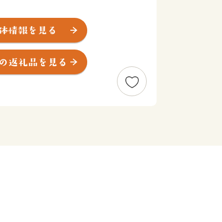
ロメートル。人口は約３３００人。
よび南西は山岳に囲まれていて町の中心
ーツク海に注いでいます。
オホーツク海と、冷涼で健康な大地によ
味しい食材にあふれています。
ていただき、「ふるさと浜頓別」の魅力
ば幸いに存じます。
ら◆
ンストップ受付状況について
(全自治体共通)
申込み時の電話番号下４桁が必要です