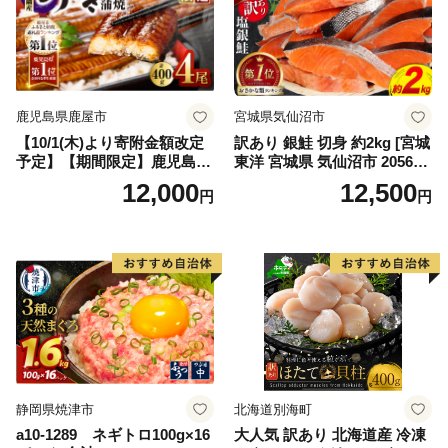
鹿児島県鹿屋市
宮城県気仙沼市
【10/1(木)より寄附金額改定
訳あり 銀鮭 切身 約2kg [宮城
予定】【期間限定】鹿児島県
東洋 宮城県 気仙沼市 205649
大隅産うなぎ蒲焼4尾（400
91] 鮭 魚介類 海鮮 訳アリ 規
12,000
12,500
円
円
g） KN007-023
格外 不揃い さけ サケ 鮭切身
シャケ 切り身 冷凍 家庭用 お
かず 弁当 支援 サーモン 銀鮭
切り身 魚 わけあり
静岡県焼津市
北海道別海町
a10-1289 ネギトロ100g×16
大人気 訳あり 北海道産 冷凍