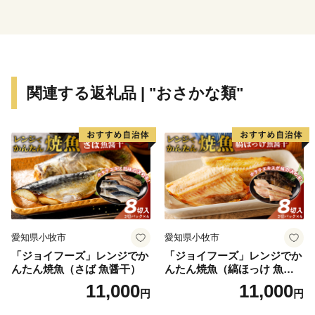
て、自動車関連産業の発展とともに成長し続けてきまし
た。平成23年4月1日には一色町、吉良町、幡豆町と合
併し、令和2年で10年目を迎えています。
合併により、抹茶（てん茶）やカーネーション、養殖
うなぎなどの全国有数の地域資源を数多く有することと
関連する返礼品 | "おさかな類"
なった西尾市は、農水産物の生産も盛んで、農業、工
業、商業のバランスの取れた産業を展開しています。
特に「一色産うなぎ」、「西尾の抹茶」、「三河一色
えびせんべい」は特許庁の地域団体商標（地域ブラン
ド）にも認定されている全国に誇る三大ブランドです。
また、市内には歴史的な史跡や名所が点在し、伝統的
な祭りや民俗芸能も多く伝えられているほか、海・山・
川など自然環境も豊かな「自然と文化と人々がとけあ
愛知県小牧市
愛知県小牧市
い、心豊かに暮らせるまち」それが六万石城下町・西尾
「ジョイフーズ」レンジでか
「ジョイフーズ」レンジでか
です。
んたん焼魚（さば 魚醤干）
んたん焼魚（縞ほっけ 魚醤
干）
11,000
11,000
円
円
【お問い合わせ先】