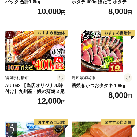
パック 合計1.6kg
ホタテ 400g ほたて ホタテ
帆立 貝柱 海鮮 魚介類 刺身
10,000
8,000
円
円
大粒 天然 海鮮 ランキング 大
人気 人気 おすすめ 訳あり ）
福岡県行橋市
高知県須崎市
AU-043 【当店オリジナル味
藁焼きかつおタタキ 1.9kg
付け】九州産・鰻の蒲焼２尾
8,000
円
12,000
円