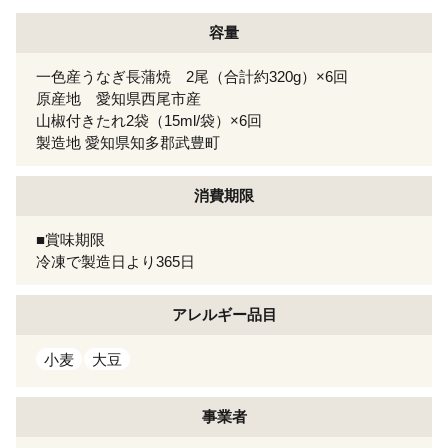
容量
一色産うなぎ長蒲焼 2尾（合計約320g）×6回
原産地 愛知県西尾市産
山椒付きたれ2袋（15ml/袋）×6回
製造地 愛知県知多郡武豊町
消費期限
■賞味期限
冷凍で製造日より365日
アレルギー
品目
小麦
大豆
事業者