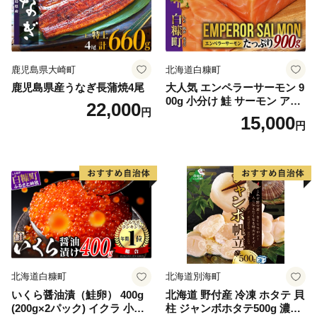
鹿児島県大崎町
北海道白糠町
鹿児島県産うなぎ長蒲焼4尾
大人気 エンペラーサーモン 9
00g 小分け 鮭 サーモン アト
22,000
円
ランティックサーモン 水産
15,000
円
庁長官賞 受賞 さけ シャケ し
ゃけ sake カルパッチョ ソテ
ー レアステーキ 人気 高級 大
満足 美味しい 贈答 生食用 刺
身 お刺身 刺し身 魚介類 海鮮
冷凍 厚切り 薄切り ふるさと
納税 ふるさとチョイス チョ
イス 北海道 白糠町
北海道白糠町
北海道別海町
いくら醤油漬（鮭卵） 400g
北海道 野付産 冷凍 ホタテ 貝
(200g×2パック) イクラ 小分
柱 ジャンボホタテ500g 濃厚