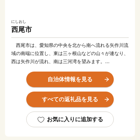
にしおし
西尾市
西尾市は、愛知県の中央を北から南へ流れる矢作川流
域の南端に位置し、東は三ヶ根山などの山々が連なり、
西は矢作川が流れ、南は三河湾を望みます。
鎌倉時代に足利義氏によって築かれたと伝えられる「西
条城」は、この地域の拠点として発展を続け、「西尾
自治体情報を見る
城」と改称された江戸時代に城下町が形成されました。
明和元年（1764年）、大給松平家の居城となると、六
すべての返礼品を見る
万石城下町として商業がさらに賑わいを見せるようにな
り、その栄華は祇園祭として有形無形で今も大切に残さ
れています。
お気に入りに追加する
そのような歴史を有する西尾市は、市制を施行した昭
和28年12月15日以降、西三河南部の中核的な都市とし