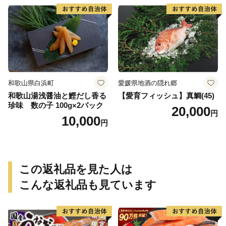
取り寄せグルメ 魚醤 ナンプ
ラー 愛知県 小牧市 冷凍 送料
無料
和歌山県白浜町
愛媛県地酒の隠れ郷
和歌山湯浅醤油と鰹だし香る
【愛育フィッシュ】真鯛(45)
珍味 数の子 100g×2パック
20,000
円
10,000
円
この返礼品を見た人は
こんな返礼品も見ています