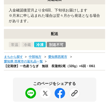
入金確認後翌月より全6回、下旬頃お届けします
※月末に申し込まれた場合は翌々月から発送となる場合
があります。
配送
常温
冷蔵
冷凍
別送不可
まちから探す
中部地方
愛知県西尾市
愛知県 西尾市の返礼品一覧
【定期便】一色産うなぎ 無頭 長蒲焼2尾（320g）×6回・I061
このページをシェアする