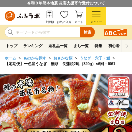
令和８年熊本地震 災害支援寄付受付について
上限額
お気に入り
カート
メニュー
検索
トップ
ランキング
返礼品一覧
まち一覧
特集
初心者ガイド
ホーム
ものから探す
おさかな類
うなぎ・穴子・鱧
【定期便】一色産うなぎ 無頭 長蒲焼2尾（320g）×6回・I061