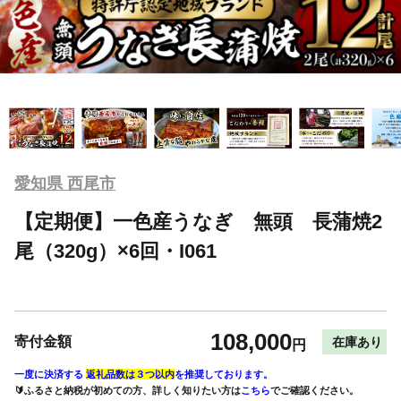
愛知県 西尾市
【定期便】一色産うなぎ 無頭 長蒲焼2
尾（320g）×6回・I061
108,000
寄付金額
在庫あり
円
一度に決済する
返礼品数は３つ以内
を推奨しております。
🔰ふるさと納税が初めての方、詳しく知りたい方は
こちら
でご確認ください。