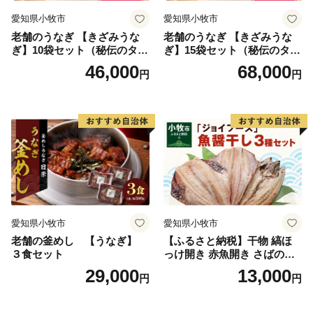
Mail：furusato@city.nishio.lg.jp
愛知県小牧市
愛知県小牧市
老舗のうなぎ 【きざみうな
老舗のうなぎ 【きざみうな
ぎ】10袋セット（秘伝のタレ
ぎ】15袋セット（秘伝のタレ
付）
付）
46,000
68,000
円
円
愛知県小牧市
愛知県小牧市
老舗の釜めし 【うなぎ】
【ふるさと納税】干物 縞ほ
３食セット
っけ開き 赤魚開き さばの開
き 魚醤干し 3種 セット 詰め
29,000
13,000
円
円
合わせ 魚 おかず 肉厚 おいし
い さば 赤魚 縞ホッケ ジョイ
フーズ 魚貝類 お取り寄せ お