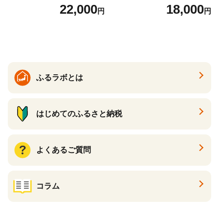
け いくら醤油漬 鮭いくら い
な旨味と甘み （ほたて ホタ
22,000
18,000
円
円
くら醤油漬け 鮭 鮭卵 ikura
テ 帆立 貝柱 ホタテ貝柱 大玉
醤油いくら 冷凍いくら いく
大粒 北海道 別海 野付 ふるさ
ら北海道 醤油鮭いくら 人気
と納税）
大好評品 北海道 白糠町
ふるラボとは
はじめてのふるさと納税
よくあるご質問
コラム