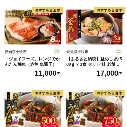
■ 返礼品・配送に関する問い合わせ
一般社団法人西尾市観光協会
※西尾市は、返礼品に関する事務を外部委託していま
す。
TEL：0563-57-7882
Mail：furusato@katch.ne.jp
愛知県小牧市
愛知県小牧市
■ ワンストップ特例に関する問い合わせ
「ジョイフーズ」レンジでか
【ふるさと納税】釜めし 約 5
愛知県西尾市ふるさと納税ワンストップ受付センター
んたん焼魚（赤魚 魚醤干）
00ｇ × 3食 セット 鮭 老舗 急
（シフトプラス株式会社）
速冷凍 レンチン 時短 簡単調
11,000
17,000
円
円
※西尾市は、ワンストップ特例申請受付業務を外部委託
理 食品 加工品 海鮮 手作り
ほくほく ご飯 お弁当 おにぎ
しています
り お茶漬け お取り寄せ お取
TEL：050-3114-2837
り寄せグルメ 愛知県 小牧市
Mail：support@nishio.furusato-lg.jp
送料無料
■ その他に関する問い合わせ
西尾市総合政策部秘書政策課
TEL：0563-65-2154