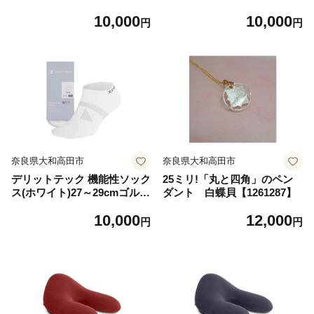
フ/マラソン/姿勢/パフォーマ
フ/マラソン/姿勢/パフォーマ
10,000
10,000
ンス【1590622】
ンス【1590623】
円
円
奈良県大和高田市
奈良県大和高田市
デリットテック 機能性ソック
25ミリ!「丸と四角」のペン
ス(ホワイト)27～29cmゴル
ダント 白蝶貝【1261287】
フ/マラソン/姿勢/パフォーマ
10,000
12,000
ンス【1590627】
円
円