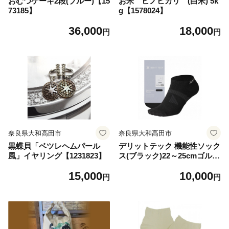
おむつケーキ2段(ブルー)【15
お米 ヒノヒカリ (白米) 5k
73185】
g【1578024】
36,000
18,000
円
円
奈良県大和高田市
奈良県大和高田市
黒蝶貝「ベツレヘムパール
デリットテック 機能性ソック
風」イヤリング【1231823】
ス(ブラック)22～25cmゴル
フ/マラソン/姿勢/パフォーマ
15,000
10,000
ンス【1530228】
円
円