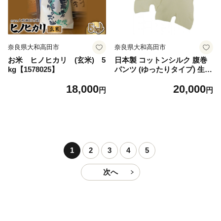
奈良県大和高田市
奈良県大和高田市
お米 ヒノヒカリ (玄米) 5
日本製 コットンシルク 腹巻
kg【1578025】
パンツ (ゆったりタイプ) 生成
2枚組 (669-7758)【1621316】
18,000
20,000
円
円
1
2
3
4
5
次へ