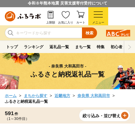
令和８年熊本地震 災害支援寄付受付について
上限額
お気に入り
カート
メニュー
検索
トップ
ランキング
返礼品一覧
まち一覧
特集
初心者ガイド
- 奈良県 大和高田市 -
ふるさと納税返礼品一覧
ホーム
まちから探す
近畿地方
奈良県 大和高田市
ふるさと納税返礼品一覧
591
件
絞り込み・並び替え
（1～30件目）