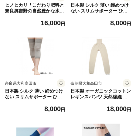
ヒノヒカリ「こだわり肥料と
日本製 シルク 薄い 締めつけ
奈良奥吉野の自然豊かな水源
ない スリムサポーター ひざ
地の吉野川分水の供給を受け
用 年中着用 黒 (1668-7258)
16,000
8,000
育ったお米」白米5kg【1186
【1603729】
円
円
765】
奈良県大和高田市
奈良県大和高田市
日本製 シルク 薄い 締めつけ
日本製 オーガニックコットン
ない スリムサポーター ひざ
レギンスパンツ 天然繊維 無
用 年中着用 グレー(1668-725
縫製 生成 (617-7109)【16044
8,000
18,000
9)【1603730】
60】
円
円