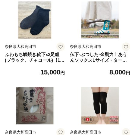
奈良県大和高田市
奈良県大和高田市
ふわもち鯛焼き靴下x2足組
仏下-ぶつした-金剛力士あう
(ブラック、チャコール)【163
んソックスLサイズ・ターコ
6190】
イズ【1518200】
15,000
8,000
円
円
奈良県大和高田市
奈良県大和高田市