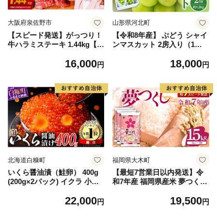
大阪府泉佐野市
山形県河北町
【スピード発送】がっつり！
【令和8年産】 ぶどう シャイ
牛ハラミステーキ 1.44kg【氷
ンマスカット 2房入り（1房6
温熟成×特製ダレ 小分け 360
00g前後） 秀品 山形県河北町
16,000
18,000
g×4パック 牛肉 すてーき 焼
産【山形eLab】 ka074-023-r
円
円
くだけ 味付き 訳あり 不揃い
8
焼肉 BBQ】
北海道白糠町
福岡県大木町
いくら醤油漬（鮭卵） 400g
【最短7営業日以内発送】令
(200g×2パック) イクラ 小分
和7年産 福岡県産米 夢つくし
け いくら醤油漬 鮭いくら い
15kg 精米 ※北海道・沖縄・
22,000
19,500
くら醤油漬け 鮭 鮭卵 ikura
離島は配送不可
円
円
醤油いくら 冷凍いくら いく