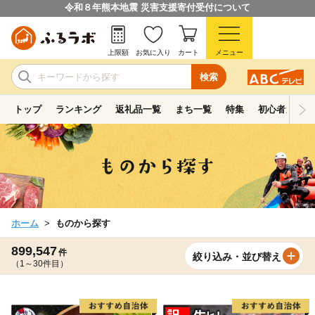
令和８年熊本地震 災害支援寄付受付について
上限額
お気に入り
カート
メニュー
検索
トップ
ランキング
返礼品一覧
まち一覧
特集
初心者ガイド
ホーム
ものから探す
899,547
件
絞り込み・並び替え
（1～30件目）