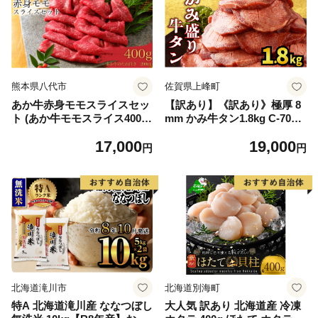
熊本県八代市
佐賀県上峰町
あか牛赤身モモスライスセッ
【訳あり】《訳あり》極厚 8
ト (あか牛モモスライス400
mm かみ牛タン1.8kg C-709-
g、あか牛のたれ200ml付き)
AS
17,000
19,000
円
円
北海道滝川市
北海道別海町
特A 北海道滝川産 ななつぼし
大人気 訳あり 北海道産 冷凍