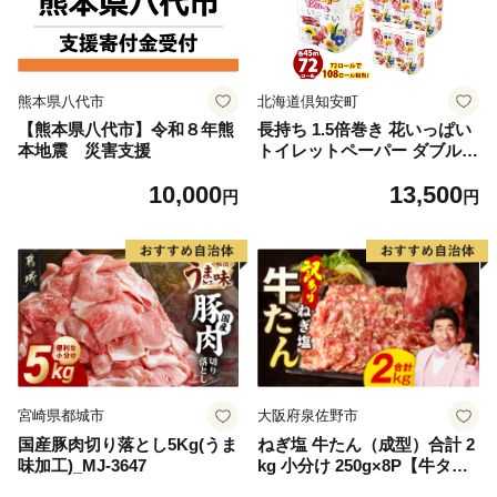
熊本県八代市
北海道倶知安町
【熊本県八代市】令和８年熊
長持ち 1.5倍巻き 花いっぱい
本地震 災害支援
トイレットペーパー ダブル 4
5ｍ 計72ロール 全18種 花柄
10,000
13,500
プリント ハーブ 香り付き 日
円
円
本製 まとめ買い 防災 常備品
ペーパー エコ 日用雑貨 消耗
品 備蓄 送料無料 北海道 倶知
安町 日用品
宮崎県都城市
大阪府泉佐野市
国産豚肉切り落とし5Kg(うま
ねぎ塩 牛たん（成型）合計 2
味加工)_MJ-3647
kg 小分け 250g×8P【牛タン
牛肉 焼肉用 薄切り 訳あり サ