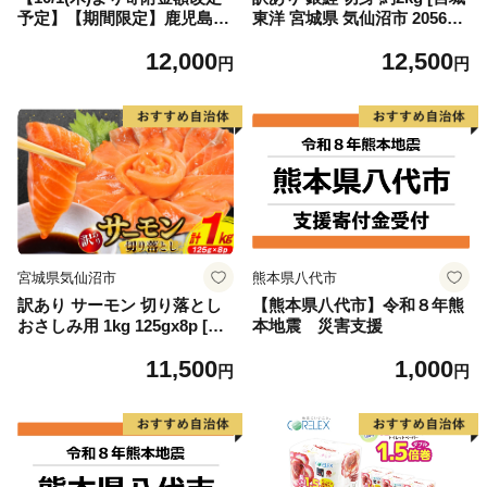
予定】【期間限定】鹿児島県
東洋 宮城県 気仙沼市 205649
大隅産うなぎ蒲焼4尾（400
91] 鮭 魚介類 海鮮 訳アリ 規
12,000
12,500
g） KN007-023
格外 不揃い さけ サケ 鮭切身
円
円
シャケ 切り身 冷凍 家庭用 お
かず 弁当 支援 サーモン 銀鮭
切り身 魚 わけあり
宮城県気仙沼市
熊本県八代市
訳あり サーモン 切り落とし
【熊本県八代市】令和８年熊
おさしみ用 1kg 125gx8p [足
本地震 災害支援
利本店 宮城県 気仙沼市 2056
11,500
1,000
4313] 魚 魚介類 鮭 お刺し身
円
円
刺し身 刺身 生 生食 個包装
チリ銀鮭 銀鮭 海鮮 海鮮丼 魚
介