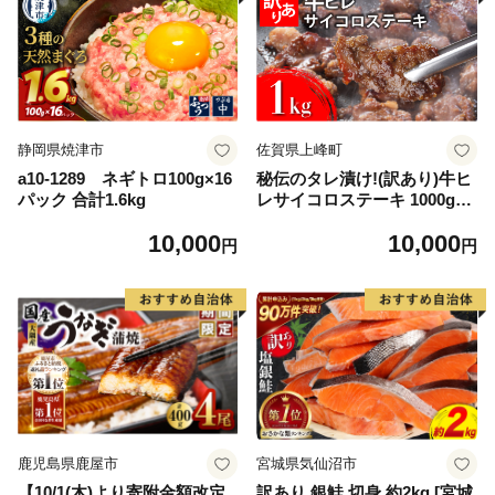
静岡県焼津市
佐賀県上峰町
a10-1289 ネギトロ100g×16
秘伝のタレ漬け!(訳あり)牛ヒ
パック 合計1.6kg
レサイコロステーキ 1000g
【B-1098-AS】
10,000
10,000
円
円
鹿児島県鹿屋市
宮城県気仙沼市
【10/1(木)より寄附金額改定
訳あり 銀鮭 切身 約2kg [宮城