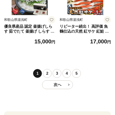
和歌山県湯浅町
和歌山県湯浅町
優良県産品 認定 釜揚げしら
リピーター続出！ 高評価 魚
す 茹でたて 釜揚げ しらす 無
鶴仕込の天然 紅サケ 紅鮭 鮭
着色 安心 安全 赤穂の塩 新鮮
サーモン 切身 切り身 約1kg
15,000
17,000
国産 海の幸 海鮮 魚介 紀州湯
レビュー高評価 小分け 真空
円
円
浅湾直送 まるとも海産 お取
パック 梅酒 真昆布 使用 だし
り寄せ 和歌山県 湯浅町 送料
まろやか 天然 鮭 魚 海の幸
無料_C6035n
海鮮 魚介 食品 食べ物 おかず
お弁当 水産加工品 冷凍 グル
メ お取り寄せ 和歌山県 湯浅
町 送料無料_G7317
1
2
3
4
5
次へ