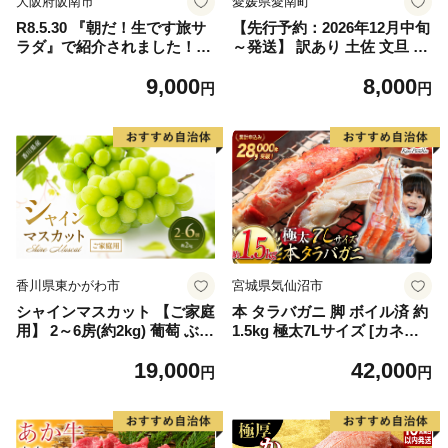
大阪府阪南市
愛媛県愛南町
R8.5.30 『朝だ！生です旅サ
【先行予約：2026年12月中旬
ラダ』で紹介されました！朝
～発送】 訳あり 土佐 文旦 8k
日放送（ABCテレビ） 鰆の
g (Mサイズ以上サイズミック
9,000
8,000
生ハム ×3パック（1パックあ
ス) 8000円 わけあり ぶんたん
円
円
たり、約15g × 約4枚入）さ
みかん mikan 蜜柑 ミカン 土
わら 燻製 熟成
佐文旦 家庭用 産地直送 国産
農家直送 期間限定 特産品 サ
イズミックス くらもとファー
ム 愛南町 愛媛県
香川県東かがわ市
宮城県気仙沼市
シャインマスカット 【ご家庭
本 タラバガニ 脚 ボイル済 約
用】 2～6房(約2kg) 葡萄 ぶど
1.5kg 極太7Lサイズ [カネダ
う ブドウ フルーツ 果物 くだ
イ 宮城県 気仙沼市 2056432
19,000
42,000
もの 果実 旬の果物 旬のフル
6] カニ かに 蟹 たらばがに た
円
円
ーツ 香川 香川県 東かがわ市
らば蟹 タラバ蟹 たらば タラ
バ ボイル