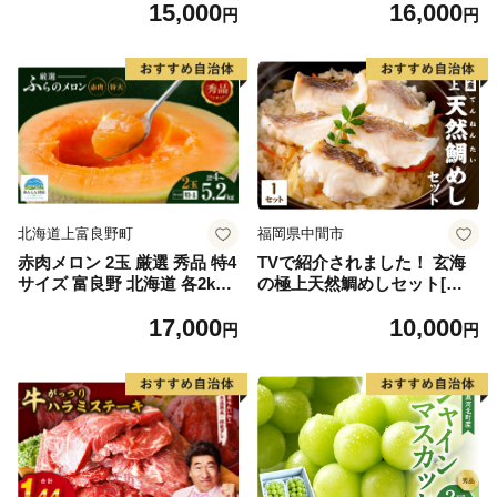
15,000
16,000
イズ不揃い】
円
円
北海道上富良野町
福岡県中間市
赤肉メロン 2玉 厳選 秀品 特4
TVで紹介されました！ 玄海
サイズ 富良野 北海道 各2kg
の極上天然鯛めしセット[鯛
～2.6kg 2玉 セット ファーム
の切身、だし汁、鯛茶漬け用
17,000
10,000
富良野 メロン めろん 果物 く
だし]【010-0001】
円
円
だもの フルーツ デザート 旬
の果物 旬のフルーツ