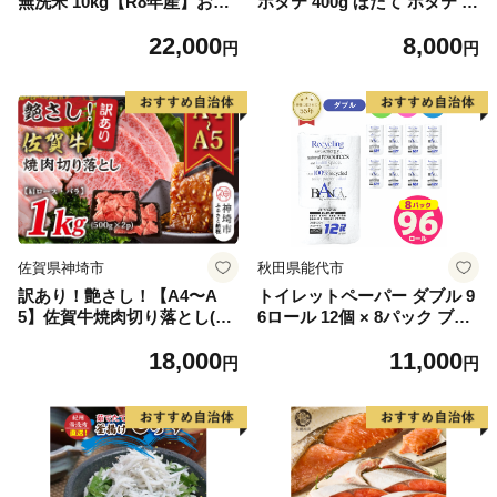
無洗米 10kg【R8年産】お米
ホタテ 400g ほたて ホタテ 帆
マイスター 新米 単一米 産地
立 貝柱 海鮮 魚介類 刺身 大
22,000
8,000
限定米 ブランド米 北海道米
粒 天然 海鮮 ランキング 大人
円
円
北海道産 白米 精米 米 こめ
気 人気 おすすめ 訳あり ）
コメ お米 ご飯 おにぎり 道産
送料無料 むせんまい 限定 贈
答 お試し
佐賀県神埼市
秋田県能代市
訳あり！艶さし！【A4〜A
トイレットペーパー ダブル 9
5】佐賀牛焼肉切り落とし(肩
6ロール 12個 × 8パック ブラ
ロース・バラ)1kg(500g×2P)
ンカ 再生紙 100％ 芯あり 日
18,000
11,000
【肉 牛肉 ブランド牛 黒毛和
用品 消耗品 無香料 生活用品
円
円
牛 ふるさと納税】(H112133)
備蓄 秋田県 能代市 送料無料
《能代製紙》