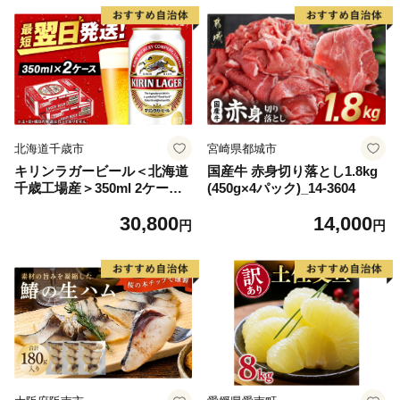
ら北海道 醤油鮭いくら 人気
大好評品 北海道 白糠町
北海道千歳市
宮崎県都城市
キリンラガービール＜北海道
国産牛 赤身切り落とし1.8kg
千歳工場産＞350ml 2ケース
(450g×4パック)_14-3604
（48本）
30,800
14,000
円
円