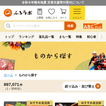
令和８年熊本地震 災害支援寄付受付について
上限額
お気に入り
カート
メニュー
検索
トップ
ランキング
返礼品一覧
まち一覧
特集
初心者ガイド
ホーム
ものから探す
897,071
件
絞り込み・並び替え
（1～30件目）