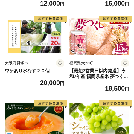
12,000
16,000
毛和牛 ブランド牛 九州 ハン
60] 肉 牛肉 精肉 牛たん 牛タ
円
円
バーグ 牛肉 豚肉 国産 お弁当
ン塩 牛たん塩 冷凍 焼肉 BB
おかず 惣菜 おすすめ 人気】
Q アウトドア バーベキュー
(H083106)
厚切り タン
大阪府貝塚市
福岡県大木町
ワケあり水なす２０個
【最短7営業日以内発送】令
和7年産 福岡県産米 夢つくし
20,000
15kg 精米 ※北海道・沖縄・
円
19,500
離島は配送不可
円