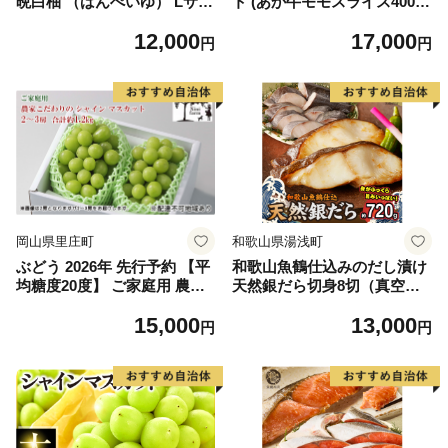
晩白柚 （ばんぺいゆ） Lサイ
ト (あか牛モモスライス400
ズ 2玉 柑橘 みかん 果物 くだ
g、あか牛のたれ200ml付き)
12,000
17,000
もの フルーツ おやつ 特産 熊
円
円
本県 八代市 【2026年12月上
旬より順次発送】
岡山県里庄町
和歌山県湯浅町
ぶどう 2026年 先行予約 【平
和歌山魚鶴仕込みのだし漬け
均糖度20度】 ご家庭用 農家
天然銀だら切身8切（真空パ
こだわりの シャイン マスカ
ック入） 約720g 小分け 独自
15,000
13,000
ット 2～3房 合計約1.2kg ブ
製法 良質な脂 ふっくら 柔ら
円
円
ドウ 葡萄 岡山県産 国産 フル
かい 身質 甘み 旨味 白身魚の
ーツ 果物 【 Nini farm 農家
トロ 梅酒 北海道南産 真こん
直送 】
ぶ だし漬け 煮付け ムニエル
味噌漬け 鍋物 冷凍 湯浅町 送
料無料_G7334