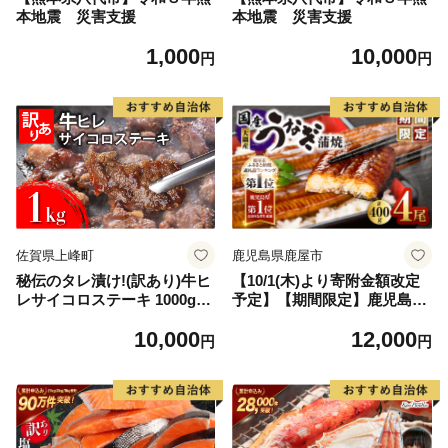
本地震 災害支援
本地震 災害支援
1,000
10,000
円
円
佐賀県上峰町
鹿児島県鹿屋市
秘伝のタレ漬け!(訳あり)牛ヒ
【10/1(木)より寄附金額改定
レサイコロステーキ 1000g
予定】【期間限定】鹿児島県
【B-1098-AS】
大隅産うなぎ蒲焼4尾（400
10,000
12,000
g） KN007-023
円
円