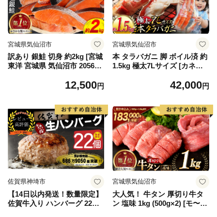
宮城県気仙沼市
宮城県気仙沼市
訳あり 銀鮭 切身 約2kg [宮城
本 タラバガニ 脚 ボイル済 約
東洋 宮城県 気仙沼市 205649
1.5kg 極太7Lサイズ [カネダ
91] 鮭 魚介類 海鮮 訳アリ 規
イ 宮城県 気仙沼市 2056432
12,500
42,000
格外 不揃い さけ サケ 鮭切身
6] カニ かに 蟹 たらばがに た
円
円
シャケ 切り身 冷凍 家庭用 お
らば蟹 タラバ蟹 たらば タラ
かず 弁当 支援 サーモン 銀鮭
バ ボイル
切り身 魚 わけあり
佐賀県神埼市
宮城県気仙沼市
【14日以内発送！数量限定】
大人気！ 牛タン 厚切り牛タ
佐賀牛入り ハンバーグ 22個
ン 塩味 1kg (500g×2) [モ〜ラ
2.6kg(120g×22個)【佐賀牛 黒
ンド 宮城県 気仙沼市 205646