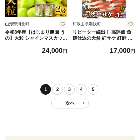
山形県河北町
和歌山県湯浅町
令和8年産【はじまり農園 う
リピーター続出！ 高評価 魚
の】大粒 シャインマスカット
鶴仕込の天然 紅サケ 紅鮭 鮭
２房（約700g×2房） 山形県
サーモン 切身 切り身 約1kg
24,000
17,000
河北町産 【河北町観光物産協
レビュー高評価 小分け 真空
円
円
会】 ka002-004-r8
パック 梅酒 真昆布 使用 だし
まろやか 天然 鮭 魚 海の幸
海鮮 魚介 食品 食べ物 おかず
お弁当 水産加工品 冷凍 グル
メ お取り寄せ 和歌山県 湯浅
町 送料無料_G7317
1
2
3
4
5
次へ