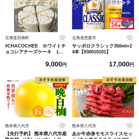
北海道別海町
北海道恵庭市
#CHACOCHEE ホワイトチ
サッポロクラシック350ml×2
ョコレアチーズケーキ 1ホ
4本【930010101】
ール(直径15cm)（北海道,別
9,000
17,000
海町,チーズ,ちーず,チーズケ
円
円
ーキ,ふるさと納税）
熊本県八代市
熊本県八代市
【先行予約】 熊本県八代市産
あか牛赤身モモスライスセッ