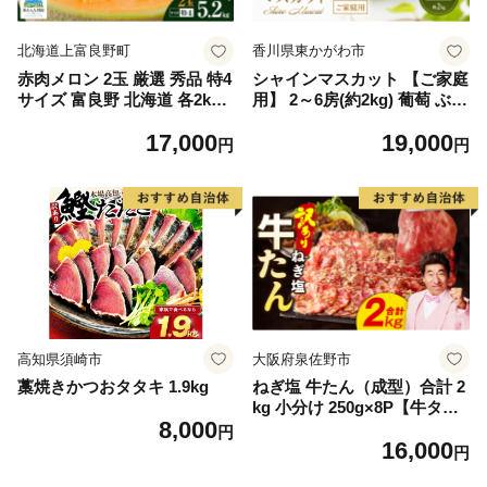
北海道上富良野町
香川県東かがわ市
赤肉メロン 2玉 厳選 秀品 特4
シャインマスカット 【ご家庭
サイズ 富良野 北海道 各2kg
用】 2～6房(約2kg) 葡萄 ぶど
～2.6kg 2玉 セット ファーム
う ブドウ フルーツ 果物 くだ
17,000
19,000
富良野 メロン めろん 果物 く
もの 果実 旬の果物 旬のフル
円
円
だもの フルーツ デザート 旬
ーツ 香川 香川県 東かがわ市
の果物 旬のフルーツ
高知県須崎市
大阪府泉佐野市
藁焼きかつおタタキ 1.9kg
ねぎ塩 牛たん（成型）合計 2
kg 小分け 250g×8P【牛タン
8,000
牛肉 焼肉用 薄切り 訳あり サ
円
16,000
イズ不揃い】
円