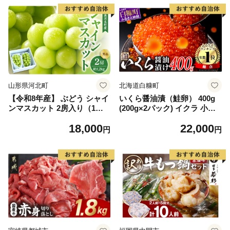
山形県河北町
北海道白糠町
【令和8年産】 ぶどう シャイ
いくら醤油漬（鮭卵） 400g
ンマスカット 2房入り（1房6
(200g×2パック) イクラ 小分
00g前後） 秀品 山形県河北町
け いくら醤油漬 鮭いくら い
18,000
22,000
産【山形eLab】 ka074-023-r
くら醤油漬け 鮭 鮭卵 ikura
円
円
8
醤油いくら 冷凍いくら いく
ら北海道 醤油鮭いくら 人気
大好評品 北海道 白糠町