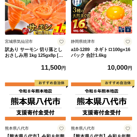
宮城県気仙沼市
静岡県焼津市
訳あり サーモン 切り落とし
a10-1289 ネギトロ100g×16
おさしみ用 1kg 125gx8p [足
パック 合計1.6kg
利本店 宮城県 気仙沼市 2056
11,500
10,000
4313] 魚 魚介類 鮭 お刺し身
円
円
刺し身 刺身 生 生食 個包装
チリ銀鮭 銀鮭 海鮮 海鮮丼 魚
介
熊本県八代市
熊本県八代市
【熊本県八代市】令和８年熊
【熊本県八代市】令和８年熊