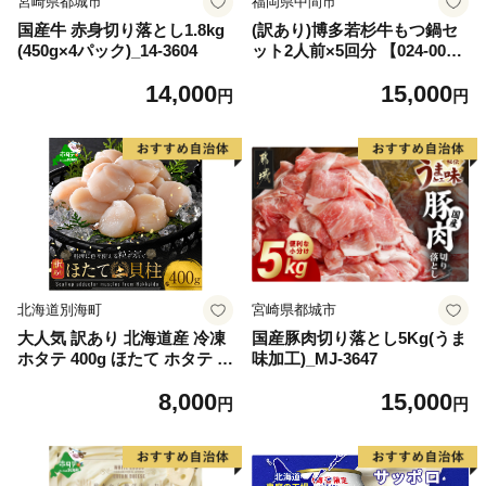
宮崎県都城市
福岡県中間市
国産牛 赤身切り落とし1.8kg
(訳あり)博多若杉牛もつ鍋セ
(450g×4パック)_14-3604
ット2人前×5回分 【024-002
7】
14,000
15,000
円
円
北海道別海町
宮崎県都城市
大人気 訳あり 北海道産 冷凍
国産豚肉切り落とし5Kg(うま
ホタテ 400g ほたて ホタテ 帆
味加工)_MJ-3647
立 貝柱 海鮮 魚介類 刺身 大
8,000
15,000
粒 天然 海鮮 ランキング 大人
円
円
気 人気 おすすめ 訳あり ）