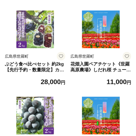
果物 くだもの 皮ごと 甘み デ
ザート 産地直送 世羅 ラピア
ビンヤード【2026年9月下旬
以降順次発送】A021-05
広島県世羅町
広島県世羅町
ぶどう食べ比べセット 約2kg
花畑入園ペアチケット《世羅
【先行予約・数量限定】カナ
高原農場》しだれ桜 チューリ
ダ人農園主 ぶどう ブドウ 葡
ップ ひまわり ダリア ガーデ
28,000
11,000
萄 マスカット ピオーネ フル
ンマム 観光 農園 A041-09
円
円
ーツ 果物 くだもの 産地直送
世羅 ラピアビンヤード【202
6年9月下旬以降順次発送】 A
021-08