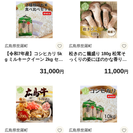
広島県世羅町
広島県世羅町
【令和7年産】コシヒカリ 5k
松きのこ籠盛り 180g 松茸そ
g ミルキークイーン 2kg セッ
っくりの姿にほのかな香りと
ト《白米》こしひかり ミルキ
シャキシャキ食感 きのこ キ
31,000
11,000
ー 米 お米 ご飯 ごはん おに
ノコ 松茸 マツタケ 椎茸 グル
円
円
ぎり 食べ比べ セット 令和7
メ 特産品 天ぷら 国産 世羅 A
年 世羅産 A023-01
003-01
広島県世羅町
広島県世羅町