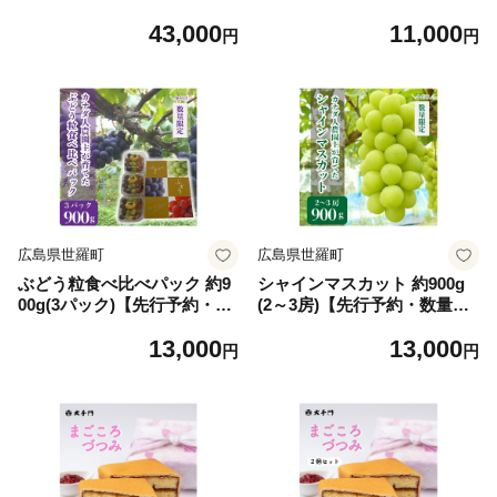
約・数量限定】カナダ人農園
約・数量限定】カナダ人農園
43,000
11,000
主 ぶどう ブドウ 葡萄 赤ぶど
主 ぶどう ブドウ マスカット
円
円
う マスカット クイーンセブ
フルーツ 果物 くだもの 産地
ン フルーツ 果物 くだもの 産
直送 世羅 ラピアビンヤード
地直送 世羅 ラピアビンヤー
【2026年9月下旬以降順次発
ド【2026年8月下旬以降順次
送】 A021-10
発送】A021-07
広島県世羅町
広島県世羅町
ぶどう粒食べ比べパック 約9
シャインマスカット 約900g
00g(3パック)【先行予約・数
(2～3房)【先行予約・数量限
量限定】カナダ人農園主 ぶど
定】カナダ人農園主 ぶどう
13,000
13,000
う ブドウ マスカット フルー
ブドウ マスカット フルーツ
円
円
ツ 果物 くだもの 産地直送 世
果物 くだもの 産地直送 世羅
羅 ラピアビンヤード【2026
ラピアビンヤード【2026年9
年9月下旬以降順次発送】 A0
月下旬以降順次発送】 A021-
21-09
03