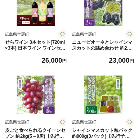
広島県世羅町
広島県世羅町
せらワイン 3本セット(720ml
ニューピオーネとシャインマ
×3本) 日本ワイン ワインセッ
スカットの詰め合わせ 約2kg
ト 赤白セット ワイン 赤 白
(3～6房)【先行予約・数量限
26,000
23,000
父の日 A002-03
定】カナダ人農園主 シャイン
円
円
ピオーネ ぶどう ブドウ フル
ーツ 果物 くだもの 産地直送
世羅 ラピアビンヤード【202
6年9月下旬以降順次発送】 A
021-12
広島県世羅町
広島県世羅町
皮ごと食べられるクイーンセ
シャインマスカット粒パック
ブン 約2kg(5～9房)【先行予
約900g(3パック)【先行予