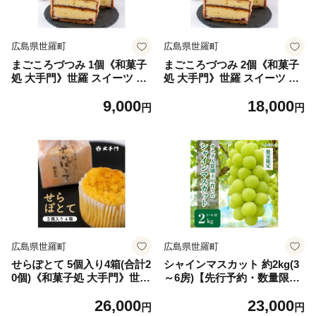
広島県世羅町
広島県世羅町
まごころづつみ 1個《和菓子
まごころづつみ 2個《和菓子
処 大手門》世羅 スイーツ 和
処 大手門》世羅 スイーツ 和
菓子 カステラ ラズベリージ
菓子 カステラ ラズベリージ
9,000
18,000
ャム クッキー A014-01
ャム クッキー A014-02
円
円
広島県世羅町
広島県世羅町
せらぽとて 5個入り4箱(合計2
シャインマスカット 約2kg(3
0個)《和菓子処 大手門》世羅
～6房)【先行予約・数量限
スイーツ 和菓子 スイートポ
定】カナダ人農園主 ぶどう
26,000
23,000
テト 芋 白あん A014-05
ブドウ マスカット フルーツ
円
円