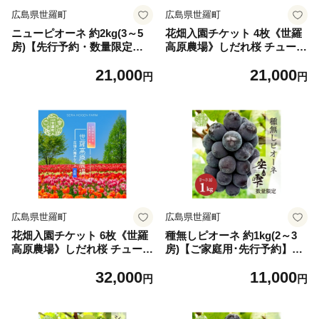
広島県世羅町
広島県世羅町
ニューピオーネ 約2kg(3～5
花畑入園チケット 4枚《世羅
房)【先行予約・数量限定】
高原農場》しだれ桜 チューリ
カナダ人農園主 ぶどう ブド
ップ ひまわり ダリア ガーデ
21,000
21,000
ウ フルーツ 果物 くだもの 濃
ンマム 観光 農園 A041-10
円
円
厚 甘み コク 大粒 デザート
産地直送 世羅 ラピアビンヤ
ード【2026年9月中旬以降順
次発送】A021-02
広島県世羅町
広島県世羅町
花畑入園チケット 6枚《世羅
種無しピオーネ 約1kg(2～3
高原農場》しだれ桜 チューリ
房)【ご家庭用･先行予約】数
ップ ひまわり ダリア ガーデ
量限定 空の雫 ピオーネ ぶど
32,000
11,000
ンマム 観光 農園 A041-11
う 葡萄 ブドウ フルーツ 果物
円
円
くだもの 濃厚 甘み コク 大粒
デザート 産地直送 世羅 世羅
産 サンワファーム 【2026年9