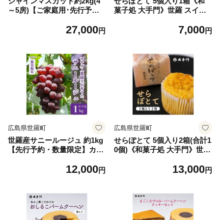
シャインマスカット約2kg(4
せらぽとて 5個入り1箱《和
～5房)【ご家庭用･先行予
菓子処 大手門》世羅 スイー
約】数量限定 空の雫 シャイ
ツ 和菓子 スイートポテト 芋
27,000
7,000
ン マスカット ぶどう 葡萄 ブ
白あん A014-03
円
円
ドウ フルーツ 果物 くだもの
産地直送 世羅 世羅産 サンワ
ファーム【2026年10月以降順
次発送】 A025-04
広島県世羅町
広島県世羅町
世羅産サニールージュ 約1kg
せらぽとて 5個入り2箱(合計1
【先行予約・数量限定】カナ
0個)《和菓子処 大手門》世羅
ダ人農園主 ぶどう ブドウ フ
スイーツ 和菓子 スイートポ
12,000
13,000
ルーツ 果物 くだもの 産地直
テト 芋 白あん A014-04
円
円
送 世羅 ラピアビンヤード【2
026年8月下旬以降順次発送】
A021-14