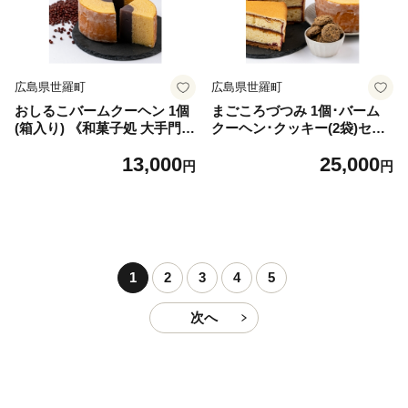
広島県世羅町
広島県世羅町
おしるこバームクーヘン 1個
まごころづつみ 1個･バーム
(箱入り) 《和菓子処 大手門》
クーヘン･クッキー(2袋)セッ
世羅 スイーツ 和菓子 バーム
ト《和菓子処 大手門》世羅
13,000
25,000
クーヘン おしるこ こしあん
スイーツ 和菓子 カステラ ラ
円
円
A014-10
ズベリージャム クッキー 焼
き菓子 詰め合わせ A014-07
1
2
3
4
5
次へ