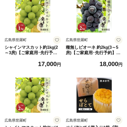
月上旬以降順次発送】A025-0
1
広島県世羅町
広島県世羅町
シャインマスカット約1kg(2
種無しピオーネ 約2kg(3～5
～3房)【ご家庭用･先行予
房)【ご家庭用･先行予約】数
約】数量限定 空の雫 シャイ
量限定 空の雫 ピオーネ ぶど
17,000
18,000
ン マスカット ぶどう 葡萄 ブ
う 葡萄 ブドウ フルーツ 果物
円
円
ドウ フルーツ 果物 くだもの
くだもの 濃厚 甘み コク 大粒
産地直送 世羅 世羅産 サンワ
デザート 産地直送 世羅 世羅
ファーム 【2026年10月上旬
産 サンワファーム 【2026年9
以降順次発送】 A025-03
月上旬以降順次発送】A025-0
2
広島県世羅町
広島県世羅町