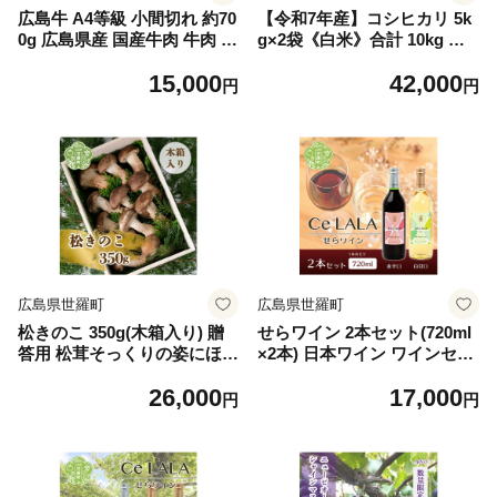
広島牛 A4等級 小間切れ 約70
【令和7年産】コシヒカリ 5k
0g 広島県産 国産牛肉 牛肉 牛
g×2袋《白米》合計 10kg こ
丼 すき焼き 焼肉 お肉 送料無
しひかり 米 お米 ご飯 ごはん
15,000
42,000
料 A006-01
おにぎり 令和7年 世羅産 A02
円
円
3-02
広島県世羅町
広島県世羅町
松きのこ 350g(木箱入り) 贈
せらワイン 2本セット(720ml
答用 松茸そっくりの姿にほの
×2本) 日本ワイン ワインセッ
かな香りとシャキシャキ食感
ト 赤白セット ワイン 赤 白
26,000
17,000
きのこ キノコ 松茸 マツタケ
父の日 A002-01
円
円
椎茸 グルメ 特産品 天ぷら 国
産 世羅 A003-02