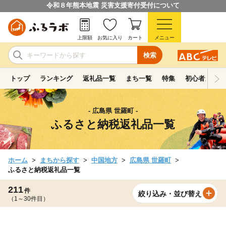
令和８年熊本地震 災害支援寄付受付について
上限額
お気に入り
カート
メニュー
検索
トップ
ランキング
返礼品一覧
まち一覧
特集
初心者ガイド
- 広島県 世羅町 -
ふるさと納税返礼品一覧
ホーム
まちから探す
中国地方
広島県 世羅町
ふるさと納税返礼品一覧
211
件
絞り込み・並び替え
（1～30件目）