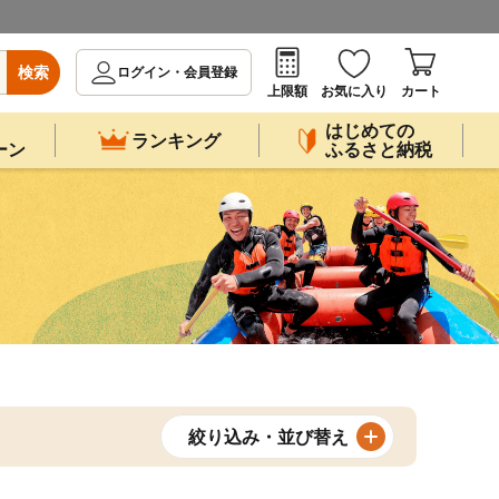
検索
ログイン・会員登録
上限額
お気に入り
カート
はじめての
ランキング
ーン
ふるさと納税
絞り込み・並び替え