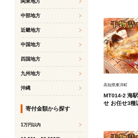
関東地方
サーフィン体
海【SURF S
中部地方
近畿地方
中国地方
四国地方
九州地方
高知県東洋町
沖縄
MT014-2 
せ お任せ3種以
寄付金額から探す
1
万円以内