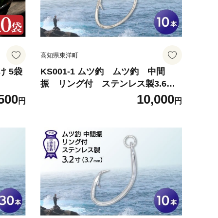
高知県東洋町
 5袋
KS001-1 ムツ釣 ムツ釣 中間
振 リング付 ステンレス製3.6寸
（3.7mm）10本×1袋
500
10,000
円
円