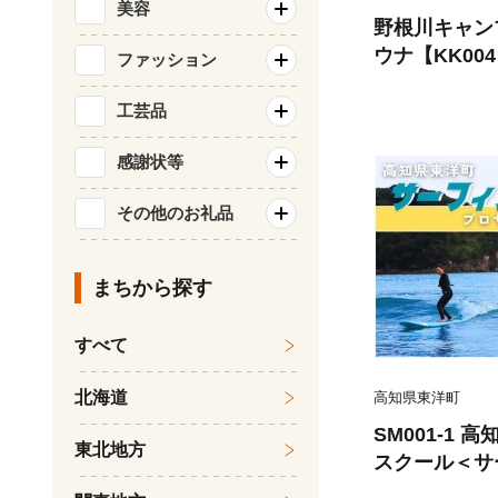
美容
野根川キャン
ウナ【KK00
ファッション
工芸品
感謝状等
その他のお礼品
まちから探す
すべて
北海道
高知県東洋町
SM001-1 
東北地方
スクール＜サ
者 マリンス