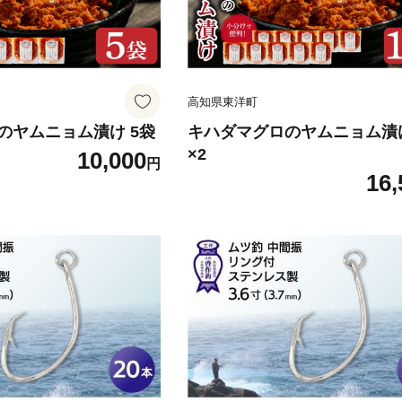
高知県東洋町
のヤムニョム漬け 5袋
キハダマグロのヤムニョム漬け
×2
10,000
円
16,