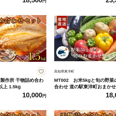
18,500
23,
円
験 スポーツ レジャー
ビティ サーフィン体験 スポー
HOP MORE】
ジャー 海【SURF SHOP MO
高知県東洋町
海駅製作所 干物詰め合わ
MT002 お米5kgと旬の野
上 1.5kg
合わせ 道の駅東洋町おまか
ト 季節の野菜 米 おまかせ
10,000
18,
円