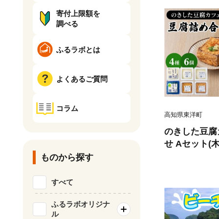
寄付上限額を
調べる
ふるラボとは
よくあるご質問
コラム
高知県東洋町
のきした豆腐
せ Aセット
腐・ゆず豆腐・厚
ものから探す
すべて
ふるラボオリジナ
ル