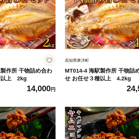
高知県東洋町
海駅製作所 干物詰め合わ
MT014-4 海駅製作所 干物詰
以上 2kg
せ お任せ３種以上 4.2kg
14,000
24,
円