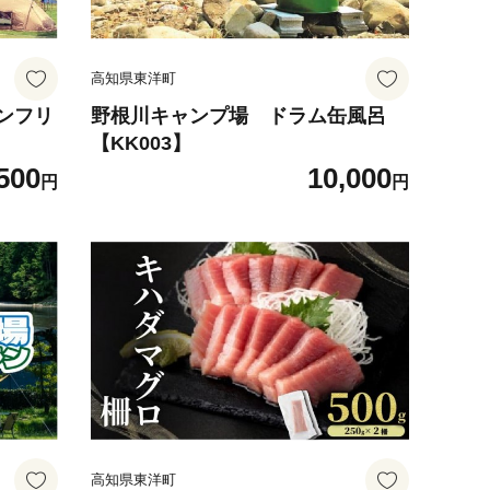
高知県東洋町
ンフリ
野根川キャンプ場 ドラム缶風呂
【KK003】
500
10,000
円
円
高知県東洋町