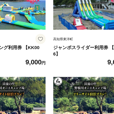
高知県東洋町
グ利用券 【KK00
ジャンボスライダー利用券 【K
6】
9,000
9,
円