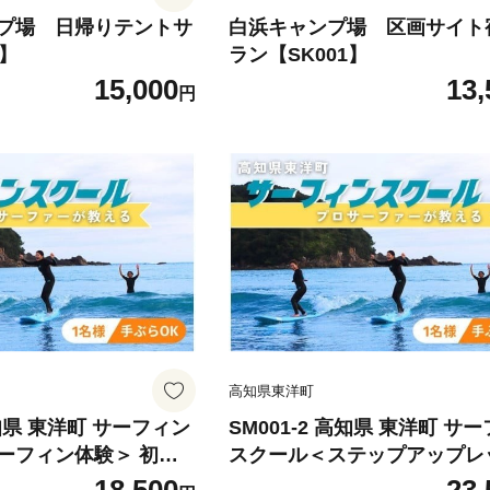
プ場 日帰りテントサ
白浜キャンプ場 区画サイト
4】
ラン【SK001】
15,000
13,
円
高知県東洋町
高知県 東洋町 サーフィン
SM001-2 高知県 東洋町 サ
ーフィン体験＞ 初心
スクール＜ステップアップレ
ポーツ アクティビティ
＞ 上級者 マリンスポーツ ア