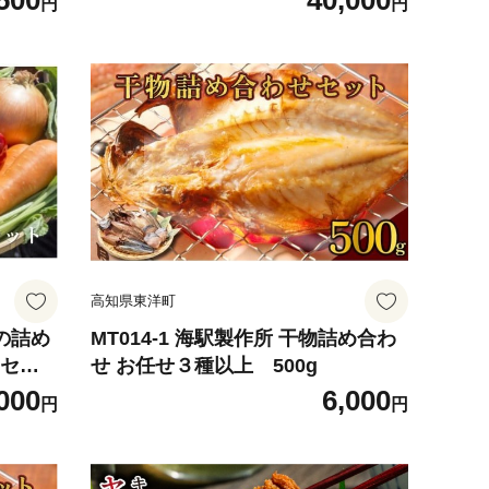
500
40,000
円
円
ツ レ
ティビティ サーフィン体験 スポー
RE】
ツ レジャー 海【SURF SHOP MOR
E】
高知県東洋町
菜の詰め
MT014-1 海駅製作所 干物詰め合わ
せセッ
せ お任せ３種以上 500g
000
6,000
円
円