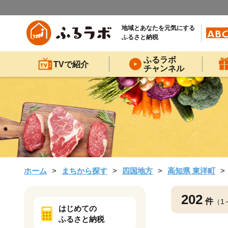
地域とあなたを元気にする
ふるさと納税
ふるラボ
TVで紹介
チャンネル
ホーム
まちから探す
四国地方
高知県 東洋町
202
件
（1
はじめての
ふるさと納税