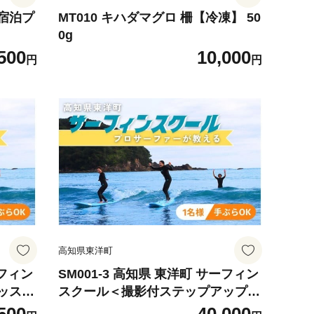
宿泊プ
MT010 キハダマグロ 柵【冷凍】 50
0g
500
10,000
円
円
高知県東洋町
ーフィン
SM001-3 高知県 東洋町 サーフィン
ッスン
スクール＜撮影付ステップアップコ
クティ
ース＞ 上級者 マリンスポーツ アク