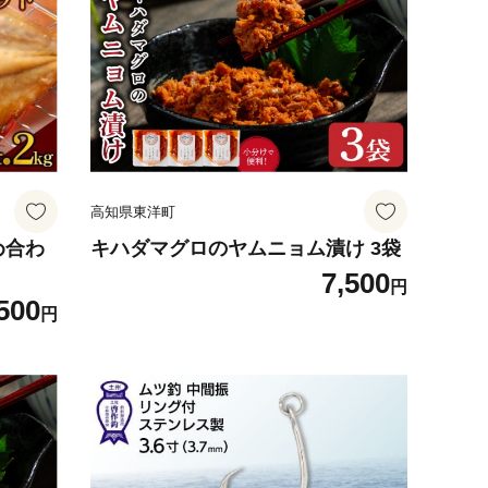
高知県東洋町
め合わ
キハダマグロのヤムニョム漬け 3袋
7,500
円
500
円