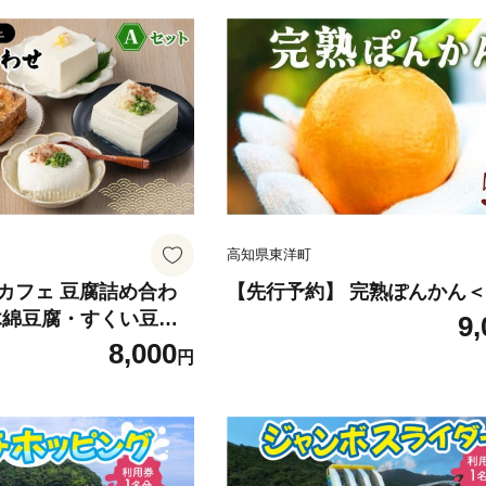
高知県東洋町
カフェ 豆腐詰め合わ
【先行予約】 完熟ぽんかん＜
(木綿豆腐・すくい豆
9,
揚げ) [HS001]
8,000
円