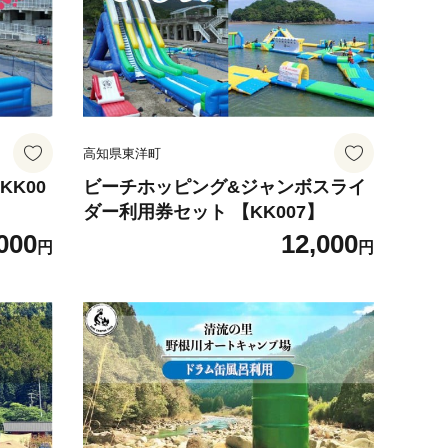
高知県東洋町
K00
ビーチホッピング&ジャンボスライ
ダー利用券セット 【KK007】
000
12,000
円
円