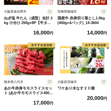
大阪府泉佐野市
宮崎県都城市
ねぎ塩 牛たん（成型）合計 2
国産牛 赤身切り落とし1.8kg
kg 小分け 250g×8P【牛タン
(450g×4パック)_14-3604
牛肉 焼肉用 薄切り 訳あり サ
16,000
14,000
イズ不揃い】
円
円
熊本県八代市
大阪府貝塚市
あか牛赤身モモスライスセッ
ワケあり水なす２０個
ト (あか牛モモスライス400
20,000
g、あか牛のたれ200ml付き)
円
17,000
円