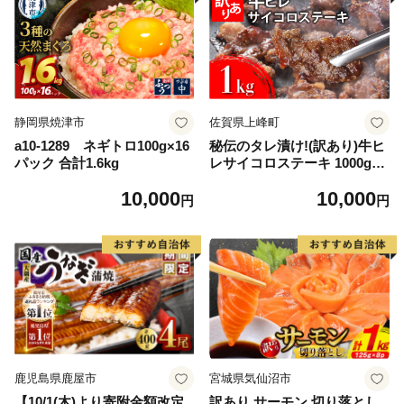
静岡県焼津市
佐賀県上峰町
a10-1289 ネギトロ100g×16
秘伝のタレ漬け!(訳あり)牛ヒ
パック 合計1.6kg
レサイコロステーキ 1000g
【B-1098-AS】
10,000
10,000
円
円
鹿児島県鹿屋市
宮城県気仙沼市
【10/1(木)より寄附金額改定
訳あり サーモン 切り落とし