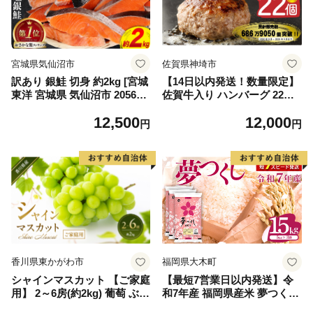
宮城県気仙沼市
佐賀県神埼市
訳あり 銀鮭 切身 約2kg [宮城
【14日以内発送！数量限定】
東洋 宮城県 気仙沼市 205649
佐賀牛入り ハンバーグ 22個
91] 鮭 魚介類 海鮮 訳アリ 規
2.6kg(120g×22個)【佐賀牛 黒
12,500
12,000
格外 不揃い さけ サケ 鮭切身
毛和牛 ブランド牛 九州 ハン
円
円
シャケ 切り身 冷凍 家庭用 お
バーグ 牛肉 豚肉 国産 お弁当
かず 弁当 支援 サーモン 銀鮭
おかず 惣菜 おすすめ 人気】
切り身 魚 わけあり
(H083106)
香川県東かがわ市
福岡県大木町
シャインマスカット 【ご家庭
【最短7営業日以内発送】令
用】 2～6房(約2kg) 葡萄 ぶど
和7年産 福岡県産米 夢つくし
う ブドウ フルーツ 果物 くだ
15kg 精米 ※北海道・沖縄・