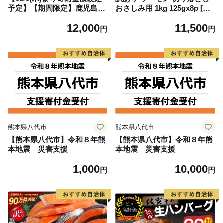
予定】【期間限定】鹿児島県
おさしみ用 1kg 125gx8p [足
大隅産うなぎ蒲焼4尾（400
利本店 宮城県 気仙沼市 2056
12,000
11,500
g） KN007-023
4313] 魚 魚介類 鮭 お刺し身
円
円
刺し身 刺身 生 生食 個包装
チリ銀鮭 銀鮭 海鮮 海鮮丼 魚
介
熊本県八代市
熊本県八代市
【熊本県八代市】令和８年熊
【熊本県八代市】令和８年熊
本地震 災害支援
本地震 災害支援
1,000
10,000
円
円