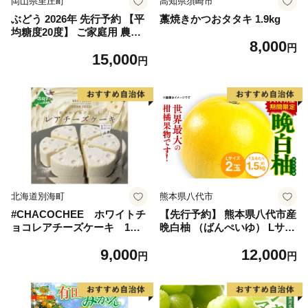
岡山県里庄町
高知県須崎市
ぶどう 2026年 先行予約 【平
藁焼きかつおタタキ 1.9kg
均糖度20度】 ご家庭用 農家
8,000
こだわりの シャイン マスカ
円
15,000
ット 2～3房 合計約1.2kg ブ
円
ドウ 葡萄 岡山県産 国産 フル
ーツ 果物 【 Nini farm 農家
直送 】
北海道別海町
熊本県八代市
#CHACOCHEE ホワイトチ
【先行予約】 熊本県八代市産
ョコレアチーズケーキ 1ホ
晩白柚 （ばんぺいゆ） Lサイ
ール(直径15cm)（北海道,別
ズ 2玉 柑橘 みかん 果物 くだ
9,000
12,000
海町,チーズ,ちーず,チーズケ
もの フルーツ おやつ 特産 熊
円
円
ーキ,ふるさと納税）
本県 八代市 【2026年12月上
旬より順次発送】