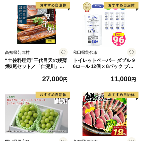
高知県芸西村
秋田県能代市
“土佐料理司”三代目天の鰻蒲
トイレットペーパー ダブル 9
焼2尾セット／「仁淀川」水
6ロール 12個 × 8パック ブラ
系の地下水使用 完全無投薬養
ンカ 再生紙 100％ 芯あり 日
27,000
11,000
殖 国産・高知県産〈高知市共
用品 消耗品 無香料 生活用品
円
円
通返礼品〉うなぎ 真空パック
備蓄 秋田県 能代市 送料無料
（ウナギう・たれセット）
《能代製紙》