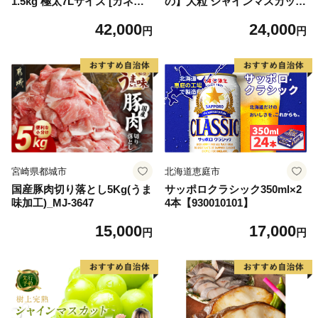
1.5kg 極太7Lサイズ [カネダ
の】大粒 シャインマスカット
イ 宮城県 気仙沼市 2056432
２房（約700g×2房） 山形県
42,000
24,000
6] カニ かに 蟹 たらばがに た
河北町産 【河北町観光物産協
円
円
らば蟹 タラバ蟹 たらば タラ
会】 ka002-004-r8
バ ボイル
宮崎県都城市
北海道恵庭市
国産豚肉切り落とし5Kg(うま
サッポロクラシック350ml×2
味加工)_MJ-3647
4本【930010101】
15,000
17,000
円
円