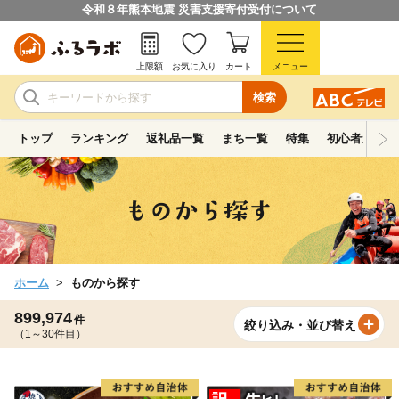
令和８年熊本地震 災害支援寄付受付について
上限額
お気に入り
カート
メニュー
検索
トップ
ランキング
返礼品一覧
まち一覧
特集
初心者ガイド
ホーム
ものから探す
899,974
件
絞り込み・並び替え
（1～30件目）