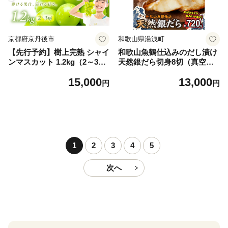
京都府京丹後市
和歌山県湯浅町
【先行予約】樹上完熟 シャイ
和歌山魚鶴仕込みのだし漬け
ンマスカット 1.2kg（2～3
天然銀だら切身8切（真空パ
房）（2026年9月中旬～発
ック入） 約720g 小分け 独自
15,000
13,000
送） ふるさと納税 シャイン
製法 良質な脂 ふっくら 柔ら
円
円
マスカット しゃいんますかっ
かい 身質 甘み 旨味 白身魚の
と 葡萄 ブドウ ふるーつ 甘い
トロ 梅酒 北海道南産 真こん
あまい ギフト お取り寄せ
ぶ だし漬け 煮付け ムニエル
味噌漬け 鍋物 冷凍 湯浅町 送
料無料_G7334
1
2
3
4
5
次へ