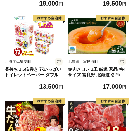
19,000
19,500
もの 果実 旬の果物 旬のフル
離島は配送不可
円
円
ーツ 香川 香川県 東かがわ市
北海道倶知安町
北海道上富良野町
長持ち 1.5倍巻き 花いっぱい
赤肉メロン 2玉 厳選 秀品 特4
トイレットペーパー ダブル 4
サイズ 富良野 北海道 各2kg
5ｍ 計72ロール 全18種 花柄
～2.6kg 2玉 セット ファーム
13,500
17,000
プリント ハーブ 香り付き 日
富良野 メロン めろん 果物 く
円
円
本製 まとめ買い 防災 常備品
だもの フルーツ デザート 旬
ペーパー エコ 日用雑貨 消耗
の果物 旬のフルーツ
品 備蓄 送料無料 北海道 倶知
安町 日用品