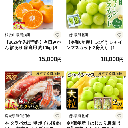
和歌山県湯浅町
山形県河北町
【2026年先行予約】有田みか
【令和8年産】 ぶどう シャイ
ん 訳あり 家庭用 約10kg (S
ンマスカット 2房入り（1房6
S、Sサイズ) みかん 温州みか
00g前後） 秀品 山形県河北町
15,000
18,000
ん フルーツ 柑橘 果物 果実
産【山形eLab】 ka074-023-r
円
円
ジューシー 人気 国産 食べ物
8
和歌山県 湯浅町 送料無料_ZJ
6098
宮城県気仙沼市
山形県河北町
本 タラバガニ 脚 ボイル済 約
令和8年産【はじまり農園 う