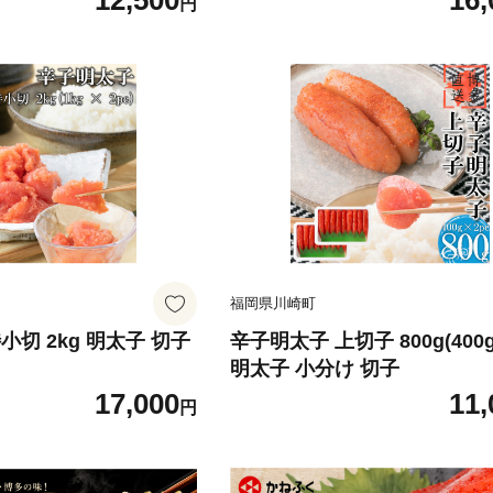
12,500
16,
円
フルーツ あまおう 果
くだもの 冬 春 旬 福岡
川崎町 数量限定 期間限
福岡県川崎町
小切 2kg 明太子 切子
辛子明太子 上切子 800g(400g 
明太子 小分け 切子
17,000
11,
円