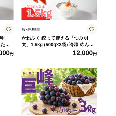
福岡県川崎町
ぶ明
かねふく 絞って使える「つぶ明
めんたい
太」1.5kg (500g×3袋) 冷凍 めんた
 明太チ
いこ 辛子明太子 バラ子 バラコ 明太
000
12,000
円
円
単便利
チューブ 便利明太子 調味料 簡単便
 明太
利 明太パスタ 明太スパゲッティ 明
 海鮮
太子ごはん おにぎり かけるだけ 海
 お取
鮮 魚介 惣菜 ギフト 贈答 贈り物 お
崎町
取り寄せグルメ 本場 福岡県 川崎町