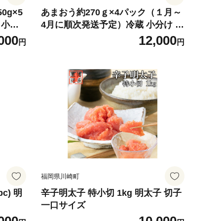
0g×5
あまおう約270ｇ×4パック（１月～
 小分
4月に順次発送予定）冷蔵 小分け い
 冷凍
ちご 福岡県産 苺 あまおうイチゴ フ
000
12,000
円
円
く お肉
ルーツ あまおう 果物 スイーツ くだ
 アウト
もの 冬 春 旬 福岡 九州 福岡県 川崎
タン 使
町 数量限定 期間限定
せ 牛
福岡県川崎町
c) 明
辛子明太子 特小切 1kg 明太子 切子
一口サイズ