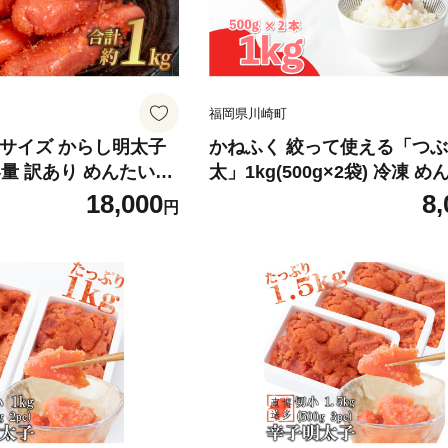
福岡県川崎町
Lサイズ からし明太子
かねふく 絞って使える「つ
大容量 訳あり めんたいこ
太」1kg(500g×2袋) 冷凍 
子 切子 切れ子 きれこ
こ 辛子明太子 バラ子 バラコ
18,000
8,
円
明太子 明太子 ランキ
ューブ 便利明太子 調味料 簡
簡単便利 明太パスタ 明
明太パスタ 明太スパゲッティ
ィ 明太子ごはん おに
子ごはん おにぎり かけるだけ
介 惣菜 ギフト 贈答 贈
魚介 惣菜 ギフト 贈答 贈り物
せグルメ 本場 福岡県
り寄せグルメ 本場 福岡県 川