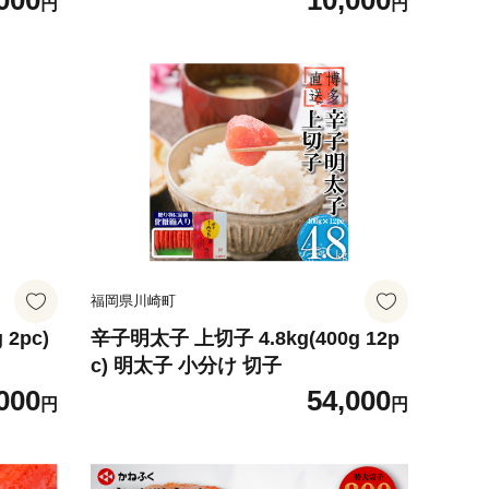
000
10,000
円
円
福岡県川崎町
2pc)
辛子明太子 上切子 4.8kg(400g 12p
c) 明太子 小分け 切子
000
54,000
円
円