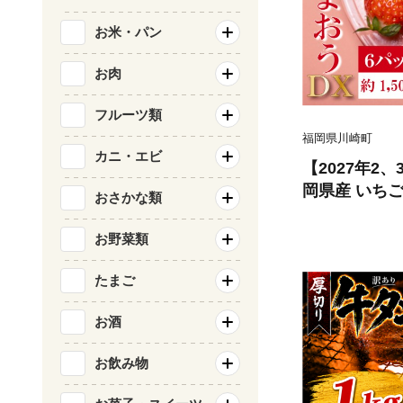
お米・パン
お肉
フルーツ類
福岡県川崎町
カニ・エビ
【2027年2
岡県産 いちご 
おさかな類
(約1,500g)
チゴ フルーツ
お野菜類
の 冬 春 旬 
数量限定 期
たまご
お酒
お飲み物