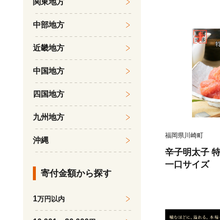
関東地方
まおうイチゴ 
物 スイーツ 
中部地方
九州 福岡県 
定
近畿地方
中国地方
四国地方
九州地方
福岡県川崎町
沖縄
辛子明太子 特
一口サイズ
寄付金額から探す
1
万円以内