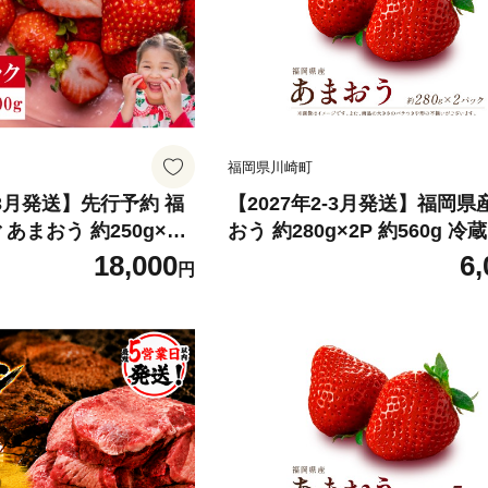
福岡県川崎町
、3月発送】先行予約 福
【2027年2-3月発送】福岡県
あまおう 約250g×6P
おう 約280g×2P 約560g 冷
 冷蔵 小分け いちご 苺 イ
け いちご 苺 イチゴ フルーツ
18,000
6,
円
 果物 スイーツ くだも
スイーツ くだもの 冬 春 旬 
福岡 九州 福岡県 川崎町
州 福岡県 川崎町 数量限定 
間限定
セムマーケティング