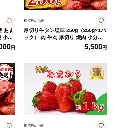
福岡県川崎町
産 あま
厚切り牛タン塩味 250g（250g×1パ
蔵 小分
ック） 肉 牛肉 厚切り 焼肉 小分け
 果物
個包装 味付け 味付き 人気 冷凍 焼
000
5,500
円
円
福岡 九
くだけ 簡単調理 牛タン にく お肉
期間限定
バーベキュー BBQ キャンプ アウト
ドア 訳あり おすすめ 冷凍牛タン 使
いやすい ぎゅうたん お取り寄せ 牛
たん 福岡県 川崎町
福岡県川崎町