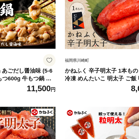
福岡県川崎町
 あごだし醤油味 (5-6
かねふく 辛子明太子 1本もの 
つ600g 牛もつ鍋 も
冷凍 めんたいこ 明太子 ご飯
つ鍋 6人前 モツ 鍋 や
めんたい menntaiko mentai
11,500
8,
円
鍋やまや モツ鍋 牛モ
ンタイ パスタ スパゲッティー
 モツ鍋 やまや もつ鍋
ぎり おかず おつまみ 海鮮 魚
鍋 醤油 鍋セット 人気
菜 贈答 贈り物 プレゼント 
惣菜 ごはん おかず 福
家庭用 簡単便利 本場 福岡県