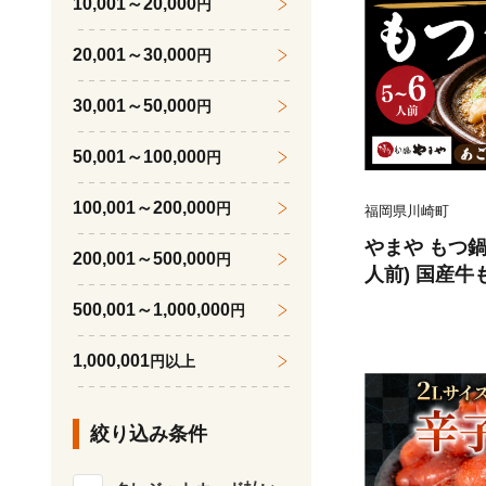
10,001～20,000
円
20,001～30,000
円
30,001～50,000
円
50,001～100,000
円
100,001～200,000
円
福岡県川崎町
やまや もつ鍋
200,001～500,000
円
人前) 国産牛も
つ鍋 5人前 も
500,001～1,000,000
円
まや 博多もつ
ツ ホルモン鍋
1,000,001
円以上
福岡 博多もつ
おすすめ 冬 
絞り込み条件
岡県川崎町