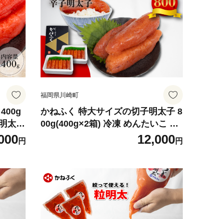
福岡県川崎町
400g
かねふく 特大サイズの切子明太子 8
 明太
00g(400g×2箱) 冷凍 めんたいこ 辛
ko メ
子明太子 特大 切れ子 切子 きれこ
000
12,000
円
円
 おに
明太 便利明太子 簡単便利 明太パス
介 惣
タ 明太スパゲッティ 明太子ごはん
お祝い
おにぎり 海鮮 魚介 惣菜 ギフト 贈
 川崎町
答 贈り物 お取り寄せグルメ 本場 福
岡県 川崎町