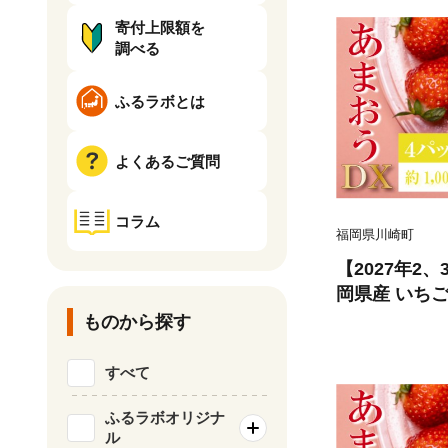
寄付上限額を
調べる
ふるラボとは
よくあるご質問
コラム
福岡県川崎町
【2027年2
岡県産 いちご あまおう
(約1,000g)
ものから探す
チゴ フルーツ
の 冬 春 旬 
すべて
数量限定 期
ふるラボオリジナ
ル