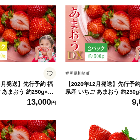
福岡県川崎町
、3月発送】先行予約 福
【2026年12月発送】先行予約
 約250g×4P
県産 いちご あまおう 約250g×2P
 冷蔵 小分け いちご 苺 イ
(約500g) 冷蔵 小分け いちご 
13,000
9,
円
 果物 スイーツ くだも
チゴ フルーツ 果物 スイーツ
福岡 九州 福岡県 川崎町
の 冬 春 旬 福岡 九州 福岡県
間限定
数量限定 期間限定