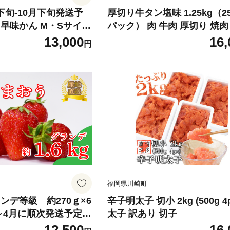
月下旬-10月下旬発送予
厚切り牛タン塩味 1.25kg（25
 早味かん M・Sサイズ
パック） 肉 牛肉 厚切り 焼肉
0玉-50玉入り) みかん
け 個包装 味付け 味付き 人気
13,000
16,
円
 小粒 果物 スイーツ
焼くだけ 簡単調理 牛タン に
定 ふるさと納税みかん
バーベキュー BBQ キャンプ
ルーツ ふるさと納税早
ドア 訳あり おすすめ 冷凍牛
ング福岡 九州 福岡県
いやすい ぎゅうたん お取り寄
定 期間限定
たん 福岡県 川崎町
福岡県川崎町
ンデ等級 約270ｇ×6
辛子明太子 切小 2kg (500g 4p
～4月に順次発送予定）
太子 訳あり 切子
いちご 福岡県産 苺 あ