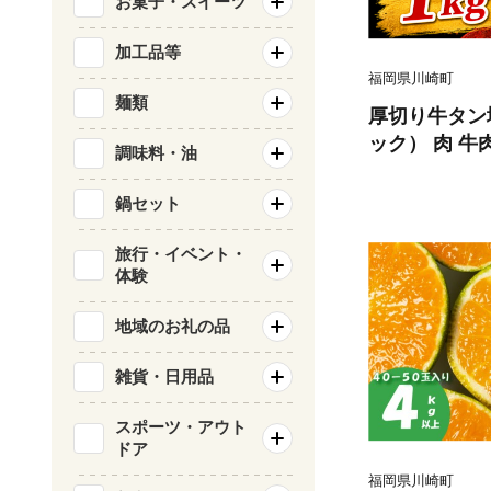
お菓子・スイーツ
加工品等
福岡県川崎町
麺類
厚切り牛タン塩味
ック） 肉 牛
調味料・油
個包装 味付け
くだけ 簡単調
鍋セット
バーベキュー 
ドア 訳あり 
旅行・イベント・
体験
いやすい ぎゅ
たん 福岡県 
地域のお礼の品
雑貨・日用品
スポーツ・アウト
ドア
福岡県川崎町