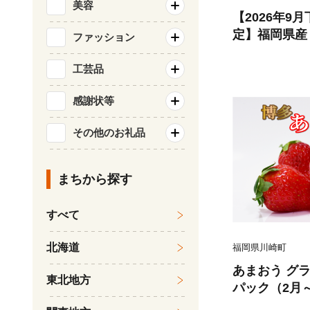
美容
【2026年9
定】福岡県産
ファッション
約4kg以上(4
蜜柑 早味かん
工芸品
数量 期間限
感謝状等
甘い 人気 フ
味かん ランキ
その他のお礼品
川崎町 数量限
まちから探す
すべて
北海道
福岡県川崎町
あまおう グラ
東北地方
パック（2月
冷蔵 小分け 