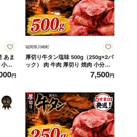
福岡県川崎町
産 あま
厚切り牛タン塩味 500g（250g×2パ
蔵 小分
ック） 肉 牛肉 厚切り 焼肉 小分け
 果物
個包装 味付け 味付き 人気 冷凍 焼
000
7,500
円
円
福岡 九
くだけ 簡単調理 牛タン にく お肉
期間限定
バーベキュー BBQ キャンプ アウト
ドア 訳あり おすすめ 冷凍牛タン 使
いやすい ぎゅうたん お取り寄せ 牛
たん 福岡県 川崎町