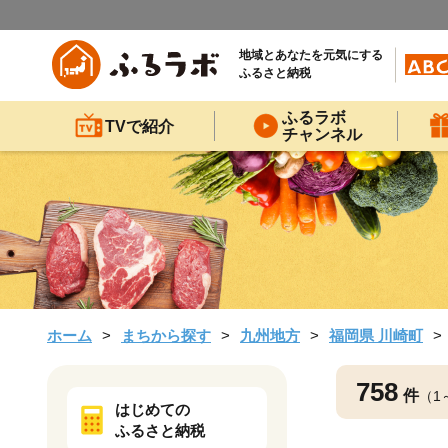
地域とあなたを元気にする
ふるさと納税
ふるラボ
TVで紹介
チャンネル
ホーム
まちから探す
九州地方
福岡県 川崎町
758
件
（1
はじめての
ふるさと納税