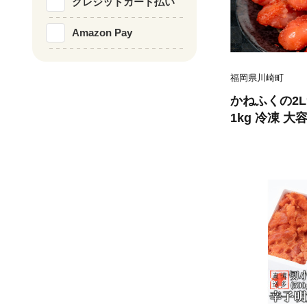
クレジットカード払い
Amazon Pay
福岡県川崎町
かねふくの2
1kg 冷凍 
人気 辛子明太
めんたい 便利
ング 調味料 
太スパゲッテ
ぎり 海鮮 魚
り物 お取り寄
川崎町