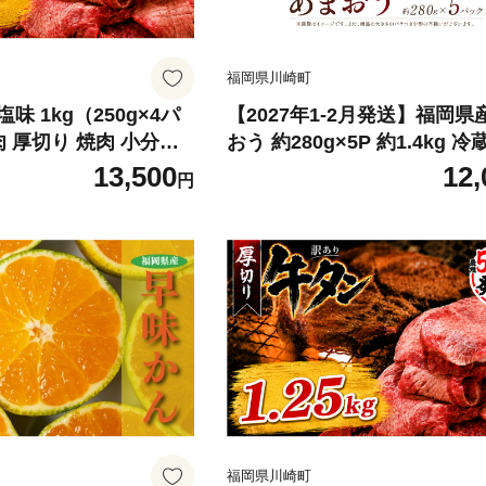
福岡県川崎町
 1kg（250g×4パ
【2027年1-2月発送】福岡県
肉 厚切り 焼肉 小分け
おう 約280g×5P 約1.4kg 冷
 味付き 人気 冷凍 焼
け いちご 苺 イチゴ フルーツ
13,500
12,
円
理 牛タン にく お肉
スイーツ くだもの 冬 春 旬 
BBQ キャンプ アウト
州 福岡県 川崎町 数量限定 
おすすめ 冷凍牛タン 使
セムマーケティング
うたん お取り寄せ 牛
川崎町
福岡県川崎町