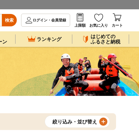
検索
ログイン・会員登録
上限額
お気に入り
カート
はじめての
ランキング
ーン
ふるさと納税
絞り込み・並び替え