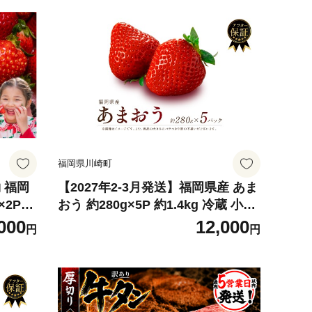
福岡県川崎町
 福岡
【2027年2-3月発送】福岡県産 あま
おう 約280g×5P 約1.4kg 冷蔵 小分
苺 イ
け いちご 苺 イチゴ フルーツ 果物
000
12,000
円
円
 くだも
スイーツ くだもの 冬 春 旬 福岡 九
 川崎町
州 福岡県 川崎町 数量限定 期間限定
セムマーケティング