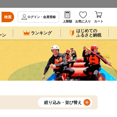
検索
ログイン・会員登録
上限額
お気に入り
カート
はじめての
ランキング
ーン
ふるさと納税
絞り込み・並び替え