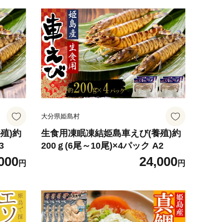
大分県姫島村
殖)約
生食用凍眠凍結姫島車えび(養殖)約
3
200ｇ(6尾～10尾)×4パック A2
000
24,000
円
円