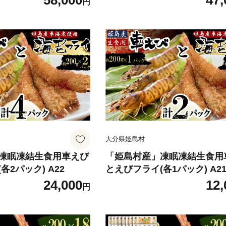
58,000
47,
円
大分県姫島村
凍眠凍結生食用車えび
「姫島村産」凍眠凍結生食用
各2パック) A22
とえびフライ(各1パック) A2
24,000
12,
円