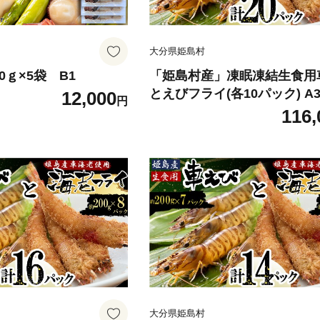
大分県姫島村
0ｇ×5袋 B1
「姫島村産」凍眠凍結生食用
とえびフライ(各10パック) A3
12,000
円
116,
大分県姫島村