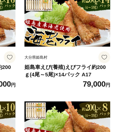
大分県姫島村
200
姫島車えび(養殖)えびフライ約200
ｇ(4尾～5尾)×14パック A17
000
79,000
円
円