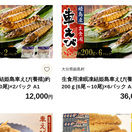
大分県姫島村
結姫島車えび(養殖)約
生食用凍眠凍結姫島車えび(養
0尾)×2パック A1
200ｇ(6尾～10尾)×6パック A
12,000
36,
円