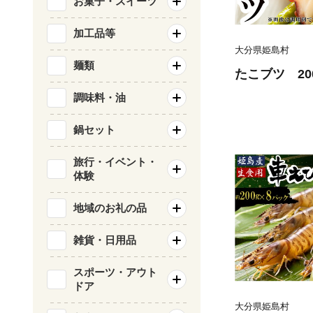
お菓子・スイーツ
加工品等
大分県姫島村
麺類
たこブツ 20
調味料・油
鍋セット
旅行・イベント・
体験
地域のお礼の品
雑貨・日用品
スポーツ・アウト
ドア
大分県姫島村