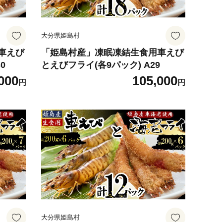
大分県姫島村
車えび
「姫島村産」凍眠凍結生食用車えび
0
とえびフライ(各9パック) A29
000
105,000
円
円
大分県姫島村