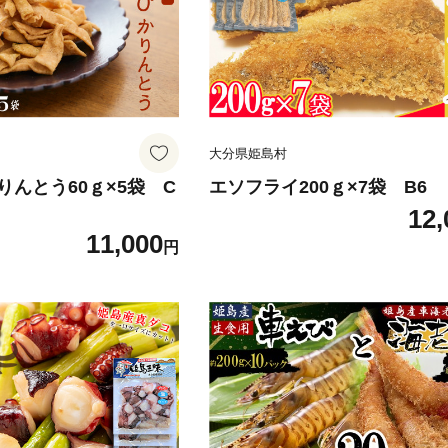
大分県姫島村
んとう60ｇ×5袋 C
エソフライ200ｇ×7袋 B6
12,
11,000
円