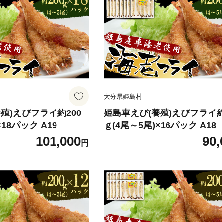
大分県姫島村
殖)えびフライ約200
姫島車えび(養殖)えびフライ約
×18パック A19
ｇ(4尾～5尾)×16パック A18
101,000
90,
円