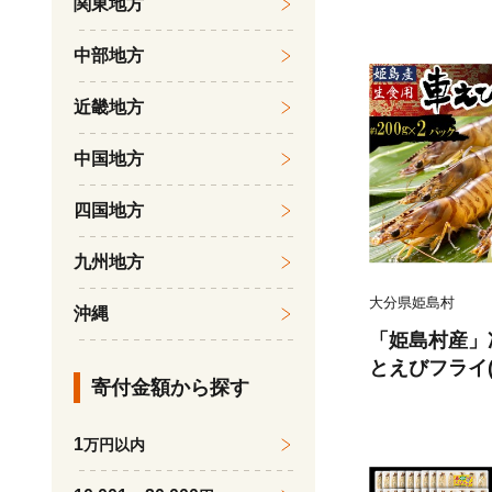
関東地方
中部地方
近畿地方
中国地方
四国地方
九州地方
大分県姫島村
沖縄
「姫島村産」
とえびフライ(
寄付金額から探す
1
万円以内