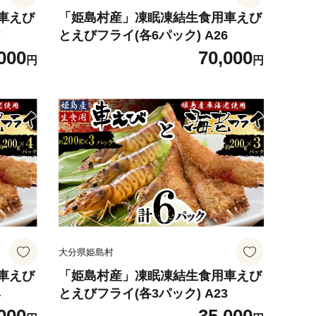
車えび
「姫島村産」凍眠凍結生食用車えび
7
とえびフライ(各6パック) A26
000
70,000
円
円
大分県姫島村
車えび
「姫島村産」凍眠凍結生食用車えび
4
とえびフライ(各3パック) A23