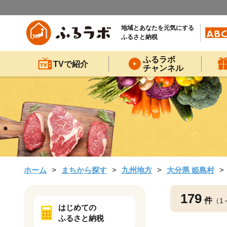
地域とあなたを元気にする
ふるさと納税
ふるラボ
TVで紹介
チャンネル
ホーム
まちから探す
九州地方
大分県 姫島村
179
件
（1
はじめての
ふるさと納税