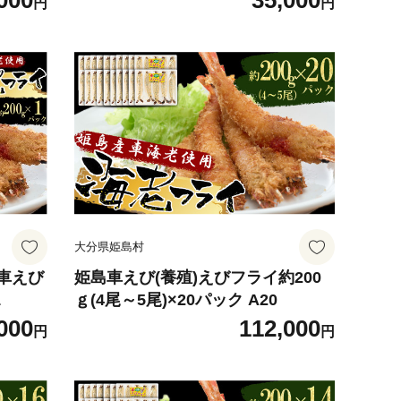
000
35,000
円
円
大分県姫島村
車えび
姫島車えび(養殖)えびフライ約200
1
ｇ(4尾～5尾)×20パック A20
000
112,000
円
円