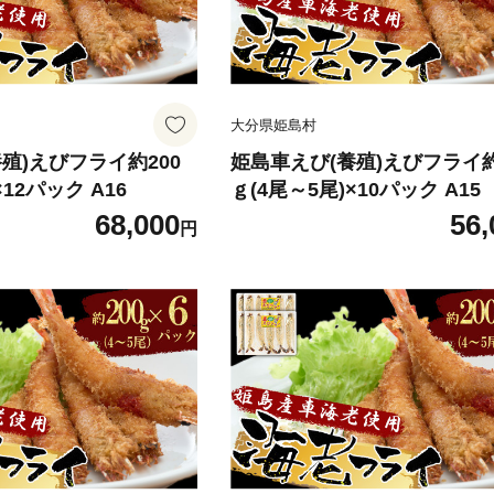
大分県姫島村
殖)えびフライ約200
姫島車えび(養殖)えびフライ約
×12パック A16
ｇ(4尾～5尾)×10パック A15
68,000
56,
円