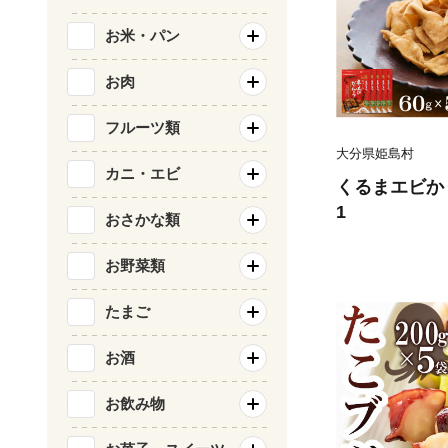
お米・パン
お肉
フルーツ類
大分県姫島村
カニ・エビ
くるまエビかり
1
おさかな類
お野菜類
たまご
お酒
お飲み物