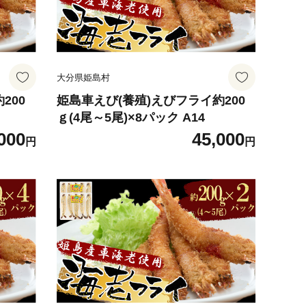
大分県姫島村
200
姫島車えび(養殖)えびフライ約200
ｇ(4尾～5尾)×8パック A14
000
45,000
円
円