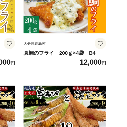
大分県姫島村
真鯛のフライ 200ｇ×4袋 B4
000
12,000
円
円