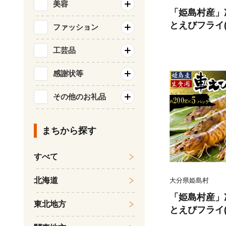
美容
「姫島村産」
とえびフライ(
ファッション
工芸品
感謝状等
その他のお礼品
まちから探す
すべて
北海道
大分県姫島村
「姫島村産」
東北地方
とえびフライ(