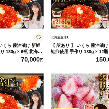
北海道豊浦町
 いくら 醤油漬け 新鮮
【 訳あり 】 いくら 醤油漬け
 180g × 6瓶 北海道
鮭卵使用 手作り 180g × 12
 優しい醤油とみりんの
道 豊浦 噴火湾 優しい醤油と
70,000
150,
円
クラ醤油漬 醤油 漬け
の味 イクラ イクラ醤油漬 醤
鮮 卵 魚介類 魚介 国産
鮭卵 希少 海鮮 卵 魚介類 魚
添加物不使用 冷凍 お
北海道産 食品添加物不使用 冷
定
かず 数量限定