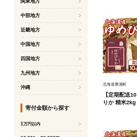
関東地方
中部地方
近畿地方
中国地方
四国地方
九州地方
北海道豊浦町
沖縄
【定期配送1
りか 精米2kg
寄付金額から探す
1
万円以内