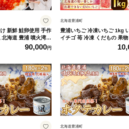
北海道豊浦町
け 新鮮 鮭卵使用 手作
豊浦いちご 冷凍いちご 1kg 
5瓶 北海道 豊浦 噴火湾
イチゴ 苺 冷凍 くだもの 果物
みりんの味 イクラ イ
ーツ 果実 果肉 国産 北海道産
90,000
10,
円
油 漬け 新鮮 鮭卵 希
品種 栽培期間中化学農薬不使
魚介類 魚介 国産 北海道
厚 コク
不使用 冷凍 おかず
北海道豊浦町