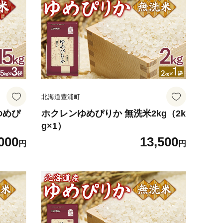
北海道豊浦町
ゆめぴ
ホクレンゆめぴりか 無洗米2kg（2k
g×1）
000
13,500
円
円