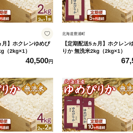
北海道豊浦町
ヵ月】ホクレンゆめぴ
【定期配送5ヵ月】ホクレン
g（2kg×1）
りか 無洗米2kg（2kg×1）
40,500
67,
円