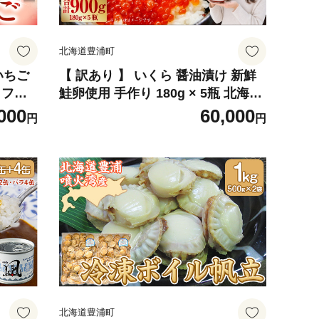
北海道豊浦町
いちご
【 訳あり 】 いくら 醤油漬け 新鮮
 フル
鮭卵使用 手作り 180g × 5瓶 北海道
 希少
豊浦 噴火湾 優しい醤油とみりんの
000
60,000
円
円
用 濃
味 イクラ イクラ醤油漬 醤油 漬け
鮭卵 希少 海鮮 卵 魚介類 魚介 国産
北海道産 食品添加物不使用 冷凍 お
かず 数量限定
北海道豊浦町