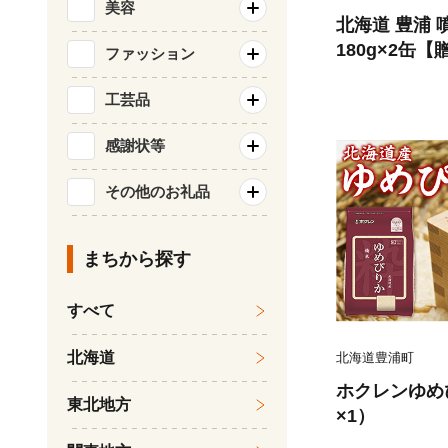
美容
北海道 豊浦 
180g×2缶
ファッション
工芸品
感謝状等
その他のお礼品
まちから探す
すべて
北海道
北海道豊浦町
ホクレンゆめぴ
東北地方
×1）