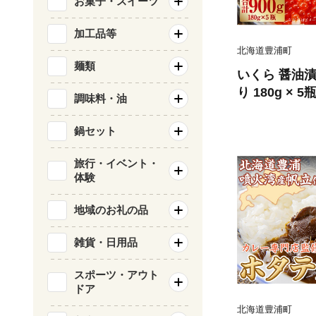
お菓子・スイーツ
加工品等
北海道豊浦町
麺類
いくら 醤油漬
り 180g × 
調味料・油
優しい醤油と
クラ醤油漬 醤
鍋セット
少 海鮮 卵 
産 食品添加物
旅行・イベント・
体験
地域のお礼の品
雑貨・日用品
スポーツ・アウト
ドア
北海道豊浦町