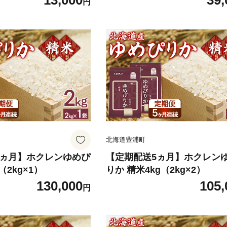
13,000
39,
円
北海道豊浦町
0ヵ月】ホクレンゆめぴ
【定期配送5ヵ月】ホクレン
（2kg×1）
りか 精米4kg（2kg×2）
130,000
105,
円