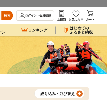
検索
ログイン・会員登録
上限額
お気に入り
カート
はじめての
ランキング
ーン
ふるさと納税
絞り込み・並び替え