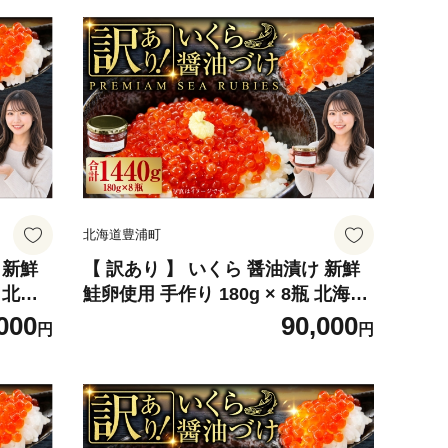
北海道豊浦町
 新鮮
【 訳あり 】 いくら 醤油漬け 新鮮
瓶 北海
鮭卵使用 手作り 180g × 8瓶 北海道
みりん
豊浦 噴火湾 優しい醤油とみりんの
000
90,000
円
円
油 漬け
味 イクラ イクラ醤油漬 醤油 漬け
介 国産
鮭卵 希少 海鮮 卵 魚介類 魚介 国産
凍 お
北海道産 食品添加物不使用 冷凍 お
かず 数量限定