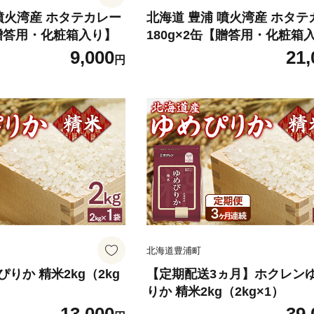
噴火湾産 ホタテカレー
北海道 豊浦 噴火湾産 ホタテ
【贈答用・化粧箱入り】
180g×2缶【贈答用・化粧箱
4缶
9,000
21,
円
北海道豊浦町
りか 精米2kg（2kg
【定期配送3ヵ月】ホクレン
りか 精米2kg（2kg×1）