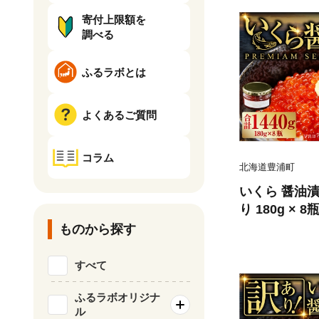
寄付上限額を
調べる
ふるラボとは
よくあるご質問
コラム
北海道豊浦町
いくら 醤油漬
り 180g × 
優しい醤油と
ものから探す
クラ醤油漬 醤
少 海鮮 卵 
すべて
産 食品添加物
ふるラボオリジナ
ル