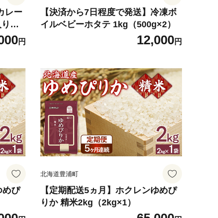
カレー
【決済から7日程度で発送】冷凍ボ
入り】+
イルベビーホタテ 1kg（500g×2）
000
12,000
円
円
北海道豊浦町
ゆめぴ
【定期配送5ヵ月】ホクレンゆめぴ
りか 精米2kg（2kg×1）