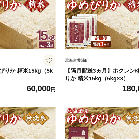
北海道豊浦町
りか 精米15kg（5k
【隔月配送3ヵ月】ホクレン
りか 精米15kg（5kg×3）
60,000
180,
円