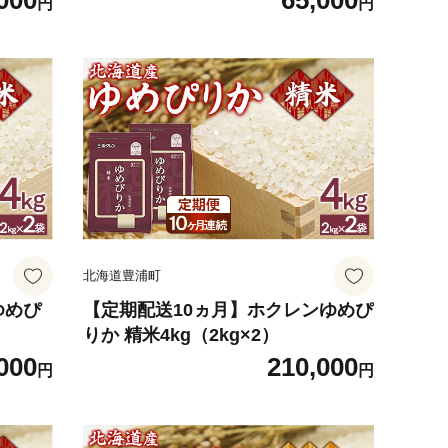
000
65,000
円
円
北海道豊浦町
ゆめぴ
【定期配送10ヵ月】ホクレンゆめぴ
りか 精米4kg（2kg×2）
000
210,000
円
円