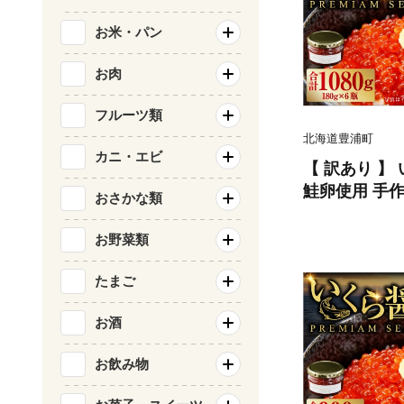
お米・パン
お肉
フルーツ類
北海道豊浦町
カニ・エビ
【 訳あり 】
鮭卵使用 手作り
おさかな類
豊浦 噴火湾
味 イクラ イ
お野菜類
鮭卵 希少 海
北海道産 食品
たまご
かず 数量限
お酒
お飲み物