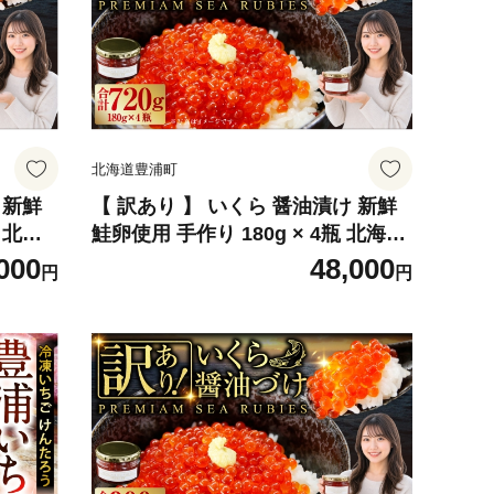
北海道豊浦町
 新鮮
【 訳あり 】 いくら 醤油漬け 新鮮
瓶 北海
鮭卵使用 手作り 180g × 4瓶 北海道
みりん
豊浦 噴火湾 優しい醤油とみりんの
000
48,000
円
円
油 漬け
味 イクラ イクラ醤油漬 醤油 漬け
介 国産
鮭卵 希少 海鮮 卵 魚介類 魚介 国産
凍 お
北海道産 食品添加物不使用 冷凍 お
かず 数量限定