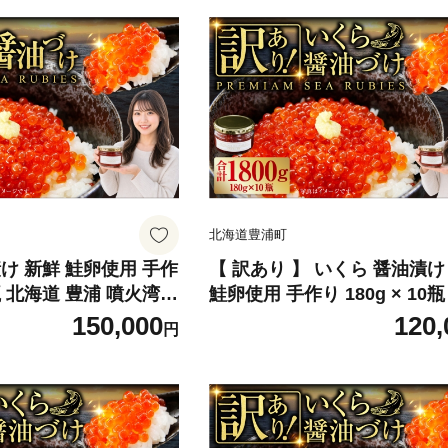
北海道豊浦町
け 新鮮 鮭卵使用 手作
【 訳あり 】 いくら 醤油漬け
8瓶 北海道 豊浦 噴火湾
鮭卵使用 手作り 180g × 10
みりんの味 イクラ イ
道 豊浦 噴火湾 優しい醤油と
150,000
120,
円
油 漬け 新鮮 鮭卵 希
の味 イクラ イクラ醤油漬 醤
魚介類 魚介 国産 北海道
鮭卵 希少 海鮮 卵 魚介類 魚
不使用 冷凍 おかず
北海道産 食品添加物不使用 冷
かず 数量限定