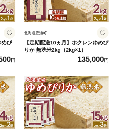
北海道豊浦町
ゆめぴ
【定期配送10ヵ月】ホクレンゆめぴ
りか 無洗米2kg（2kg×1）
500
135,000
円
円