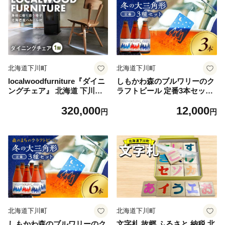
北海道下川町
北海道下川町
localwoodfurniture『ダイニ
しもかわ森のブルワリーのク
ングチェア』 北海道 下川町
ラフトビール 定番3本セット
産 ハルニレ材 無垢 自然素材
ピルスナー ペールエール ヴ
320,000
12,000
ナチュラル 国産 椅子 chair
ァイツェン F4G-0280
円
円
ローカルウッドファニチャー
F4G-0238
北海道下川町
北海道下川町
しもかわ森のブルワリーのク
文字札 故郷 ふるさと 納税 北