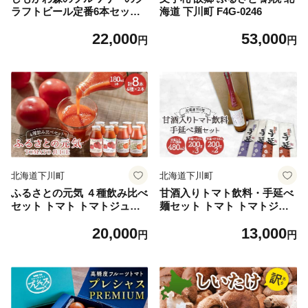
ラフトビール定番6本セット
海道 下川町 F4G-0246
（3種×2本） ピルスナー ペー
22,000
53,000
ルエール ヴァイツェン F4G-
円
円
0281
北海道下川町
北海道下川町
ふるさとの元気 ４種飲み比べ
甘酒入りトマト飲料・手延べ
セット トマト トマトジュー
麺セット トマト トマトジュ
ス 有塩 無塩 故郷 ふるさと
ース 飲料 うどん そうめん 素
20,000
13,000
国産 北海道産 北海道 下川町
麺 ノンアルコール 故郷 ふる
円
円
F4G-0334
さと 国産 北海道産 北海道 下
川町 F4G-0335