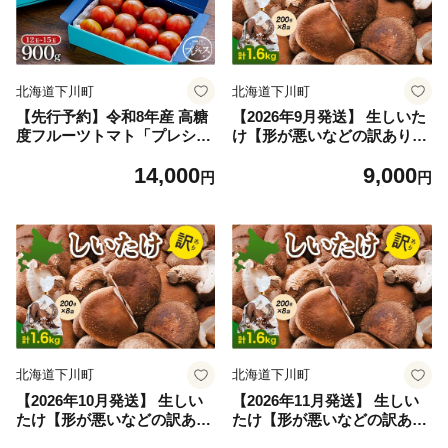
北海道下川町
北海道下川町
【先行予約】令和8年産 高糖
【2026年9月発送】 生しいた
度フルーツトマト「プレシャ
け【形が悪いなどの訳あり
ス」PREMIUM フルーツ ト
品】1.6kg（200g×8袋） F4G
14,000
9,000
マト グルメ 故郷 ふるさと 国
-0325
円
円
産 北海道産 北海道 下川町 F4
G-0336
北海道下川町
北海道下川町
【2026年10月発送】 生しい
【2026年11月発送】 生しい
たけ【形が悪いなどの訳あり
たけ【形が悪いなどの訳あり
品】1.6kg（200g×8袋） F4G
品】1.6kg（200g×8袋） F4G