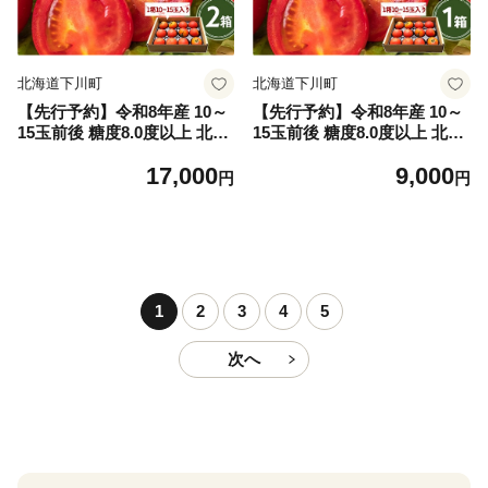
北海道下川町
北海道下川町
【先行予約】令和8年産 10～
【先行予約】令和8年産 10～
15玉前後 糖度8.0度以上 北は
15玉前後 糖度8.0度以上 北は
るか産フルーツトマト はるか
るか産フルーツトマト はるか
17,000
9,000
エイト 2箱 フルーツ トマト
エイト 1箱 フルーツ トマト
円
円
グルメ 故郷 ふるさと 納税 国
グルメ 故郷 ふるさと 納税 国
産 北海道産 北海道 下川町 F4
産 北海道産 北海道 下川町 F4
G-0348
G-0347
1
2
3
4
5
次へ