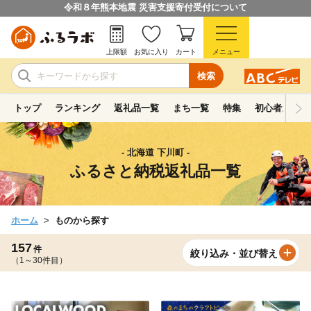
令和８年熊本地震 災害支援寄付受付について
上限額
お気に入り
カート
メニュー
検索
トップ
ランキング
返礼品一覧
まち一覧
特集
初心者ガイド
- 北海道 下川町 -
ふるさと納税返礼品一覧
ホーム
ものから探す
157
件
絞り込み・並び替え
（1～30件目）