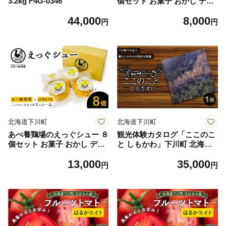
3.2kg F4G-0346
個セット お菓子 おかし デザ
ート スイーツ 洋菓子 故郷 ふ
44,000
8,000
るさと 納税 北海道産 北海道
円
円
下川町 F4G-0349
北海道下川町
北海道下川町
あべ養鶏場のえっぐシュー ８
観光体験カタログ「ここのこ
個セット お菓子 おかし デザ
と しもかわ」下川町 北海道
ート スイーツ 洋菓子 故郷 ふ
地域のお礼の品 ご当地 F4G-
13,000
35,000
るさと 納税 北海道産 北海道
0340
円
円
下川町 F4G-0350