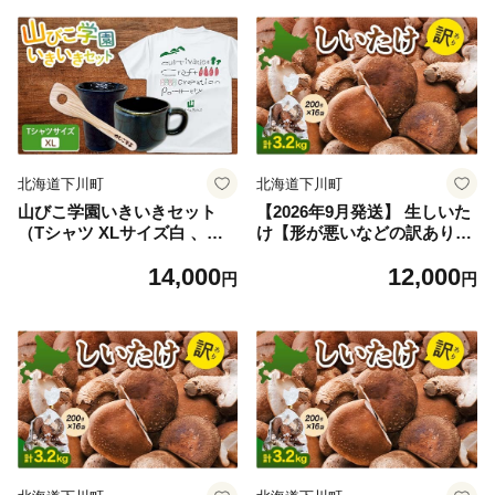
北海道下川町
北海道下川町
山びこ学園いきいきセット
【2026年9月発送】 生しいた
（Tシャツ XLサイズ白 、木
け【形が悪いなどの訳あり
べら、窯芸品） F4G-0277
品】3.2kg（200g×16袋） F4
14,000
12,000
G-0263
円
円