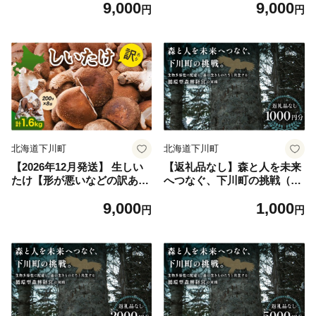
9,000
9,000
-0326
-0327
円
円
北海道下川町
北海道下川町
【2026年12月発送】 生しい
【返礼品なし】森と人を未来
たけ【形が悪いなどの訳あり
へつなぐ、下川町の挑戦（10
品】1.6kg（200g×8袋） F4G
00円分） 森 森林 環境保全 下
9,000
1,000
-0328
川町 F4G-0329
円
円