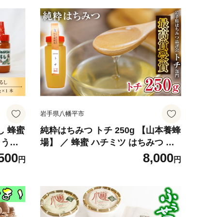
岩手県八幡平市
し 蜂蜜
純粋はちみつ トチ 250g 【山本養蜂
蜜 うる
場】 ／ 蜂蜜 ハチミツ はちみつ 栃
蜜 ハニ
とち 濃厚 希少 稀少 純粋 プチギフ
500
8,000
円
円
産 八
ト ギフト 贈り物 家庭用 自宅用 お
ゼント
取り寄せ 取寄せ 常温発送 長期保存
すすめ
お土産 おみやげ 手土産 東北 有名
受賞 産地直送 岩手県 八幡平市 人気
おすすめ オススメ