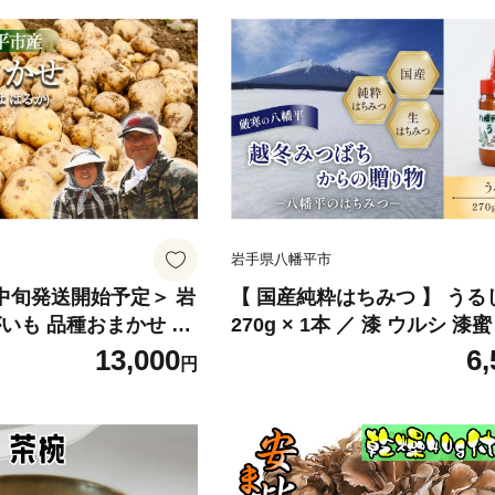
岩手県八幡平市
月中旬発送開始予定＞ 岩
【 国産純粋はちみつ 】 うる
いも 品種おまかせ （
270g × 1本 ／ 漆 ウルシ 漆
は はるか ） 10kg
し蜜 はちみつ ハチミツ ハチ
13,000
6,
円
／ ジャガイモ じゃが
ー 国産 国内産 日本産 岩手県
お芋 おいも 馬鈴薯 ばれ
幡平市産 家庭用 自家用 プレ
 農家直送 産地直送 野
ボトル 長期保存 産地直送 お
幡平市産 期間限定 数量
珍しい 【八幡平高橋養蜂】
 おすすめ オススメ