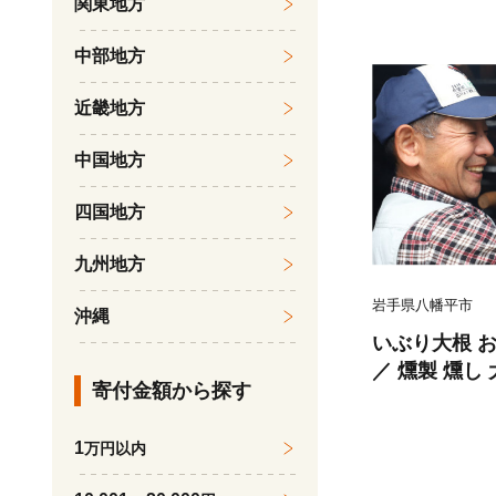
関東地方
料 刺身 ステ
漬け物 刻み 
中部地方
司 そば 肉の
味 料理 自宅
近畿地方
ススメ お取り
中国地方
四国地方
九州地方
岩手県八幡平市
沖縄
いぶり大根 お
／ 燻製 燻し
寄付金額から探す
ン 漬物 漬け
くあん 沢庵 
1
万円以内
おかず 大根漬
ご飯のおとも 