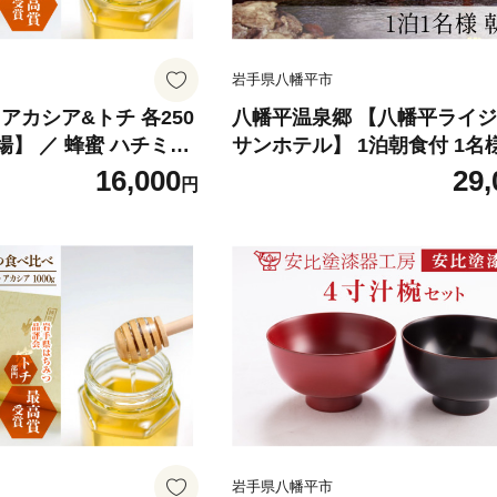
岩手県八幡平市
アカシア&トチ 各250
八幡平温泉郷 【八幡平ライ
場】 ／ 蜂蜜 ハチミツ
サンホテル】 1泊朝食付 1名
 あかしあ アカシヤ あ
日限定〉 ／ 宿泊券 宿泊 チ
16,000
29,
円
べ 味比べ 濃厚 希少
券 利用券 1泊 一泊 朝食付 
チギフト ギフト 贈り物
シングル 1名 1人 一人旅 お
 お取り寄せ 長期保存
温泉 露天風呂 ホテル 宿 お宿
 東北 岩手県 八幡平市
り 旅館 観光旅行 旅行 観光 
 おすすめ オススメ
ル 旅 岩手県 八幡平市 おす
岩手県八幡平市