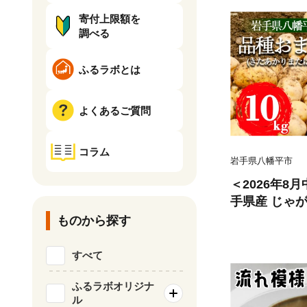
寄付上限額を
調べる
ふるラボとは
よくあるご質問
コラム
岩手県八幡平市
＜2026年8
手県産 じゃが
きたあかり また
ものから探す
【松浦農園】
芋 芋 いも 
すべて
いしょ ポテト
菜 お野菜 八
ふるラボオリジナ
ル
限定 季節限定