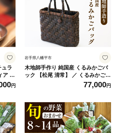
じちゃ
レザー製 雑貨 小物 レザー小物 おす
すめ オススメ
岩手県八幡平市
チュラ
木地師手作り 純国産 くるみかごバ
ティア ケ
ック 【松尾 清常】 ／ くるみかご
ザークラ
バック かごバック 篭バック クルミ
000
77,000
円
円
ー小物
かご A4サイズ収納可 皮細工 伝統工
性 女性
芸 手作り 手づくり ハンドメイド 胡
おしゃ
桃 クルミ くるみ 篭 籠 かご カゴ バ
 本革製
ック バッグ チャーム付き チャーム
工芸品 A4サイズ収納 ナチュラル