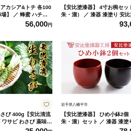
アカシア&トチ 各100
【安比塗漆器】 4寸お椀セッ
蜂場】 ／ 蜂蜜 ハチミ
朱・溜） ／ 漆器 漆塗り 安比
あかしあ アカシヤ あか
椀 椀 おわん 汁椀 ペア 食器
56,000
93,
円
 味比べ 濃厚 希少 稀
木製 器 うつわ 漆塗 漆 うるし
ギフト ギフト 贈り物
椀 伝統工芸品 工芸品 伝統工
 お取り寄せ 長期保存
物 誕生日 プレゼント ギフト
岩手県 八幡平市 産地
シンプル 普段使い 自宅用 家
すすめ オススメ
手県 八幡平市 おすすめ
岩手県八幡平市
さび 400g【安比清流
【安比塗漆器】 ひめ小鉢2個
 ワサビ わさび 薬味
朱・溜）セット ／ 漆器 漆塗
産 産地直送 新鮮 調味
塗 ミニ 小鉢 食器 和食器 木製