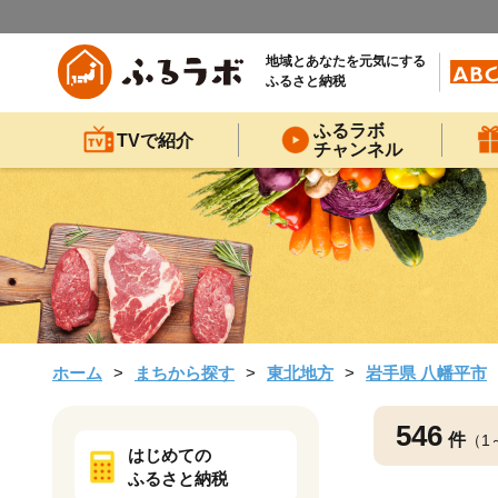
地域とあなたを元気にする
ふるさと納税
ふるラボ
TVで紹介
チャンネル
ホーム
まちから探す
東北地方
岩手県 八幡平市
546
件
（1
はじめての
ふるさと納税