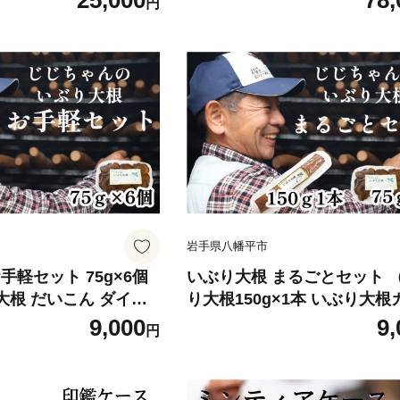
25,000
78,
円
ーキ お肉 蕎麦 和え物
つわ 小さい 小ぶり 漆塗 漆 
おろし 辛味 和食 お寿
ペア 伝統工芸品 工芸品 伝統
薬味 魚の薬味 そばの薬
り物 誕生日 プレゼント ギフ
用 家庭用 おすすめ オ
産 シンプル 普段使い おしゃ
寄せ 日本産
いい 岩手県 八幡平市 おすす
岩手県八幡平市
手軽セット 75g×6個
いぶり大根 まるごとセット 
 大根 だいこん ダイコ
り大根150g×1本 いぶり大根
物 つけもの お漬物 た
75g×1個） ／ 燻製 燻し 大根
9,000
9,
円
がっこ おつまみ つまみ
こん ダイコン 漬物 漬け物 
け 前菜 晩酌 箸休め
お漬物 たくあん 沢庵 がっこ
小分け パック グルメ
み つまみ おかず 大根漬け 晩