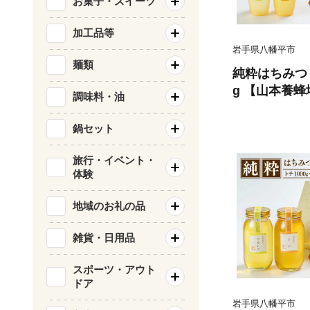
お菓子・スイーツ
加工品等
岩手県八幡平市
麺類
純粋はちみつ 
g 【山本養蜂
調味料・油
栃 トチ とち
かしや 食べ比
鍋セット
稀少 純粋 プ
家庭用 自宅用
旅行・イベント・
体験
常温保存 有名
産地直送 人気
地域のお礼の品
雑貨・日用品
スポーツ・アウト
ドア
岩手県八幡平市