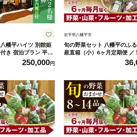
岩手県八幡平市
 八幡平ハイツ 別館姫
旬の野菜セット 八幡平のふ
付き 宿泊プラン 平日
産直箱（小）6ヶ月定期便 ／
 1泊2日 食事付き ／
定期便 採れたて 新鮮 おまか
250,000
36,
円
 1泊2食 食事付き 宿
せ 詰め合わせ 野菜の詰合せ 
泉 内風呂付 露天風呂
ご当地 やさい 季節 地物 旬 
観光旅行 家族旅行 夫婦
産地直送 直送 葉物 自宅用 
日 デート 東北 岩手県
お取り寄せ お取寄せ 冷蔵発送
 おすすめ オススメ
人気 おすすめ オススメ 【あ
て】