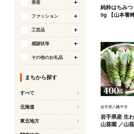
美容
純粋はちみつ 
0g 【山本養
ファッション
ツ 栃 とち 
しや 食べ比べ
工芸品
少 純粋 プチ
感謝状等
家庭用 自宅用
常温保存東北 
その他のお礼品
直送 人気 お
まちから探す
すべて
北海道
岩手県八幡平市
岩手県産 生わ
東北地方
山葵園 ／山葵
国産 八幡平市