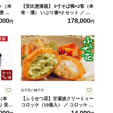
ト（本
【安比塗漆器】 5寸そば椀×2客（本
塗 お
朱・溜） いぶり箸×2 セット ／ 漆
 和食器
器 漆塗り 安比塗 お椀 椀 おわん そ
000
178,000
円
円
 4寸
ば椀 蕎麦椀 どんぶり 丼ぶり 食器
芸 贈り
和食器 うつわ 器 木製 箸 お箸 はし
 お土産
おはし ペア 伝統工芸品 贈り物 誕生
庭用 岩
日 プレゼント ギフト お土産 シンプ
ル 東北 岩手県 八幡平市 はちまんた
い
岩手県八幡平市
（本
【ふうせつ花】甘湯波クリーミィー
り 安比
コロッケ（15個入） ／ コロッケ ゆ
 器 う
ば 湯葉 黄甘湯波 緑甘湯波 詰め合せ