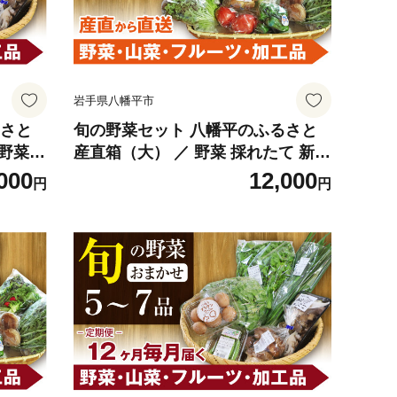
岩手県八幡平市
るさと
旬の野菜セット 八幡平のふるさと
 野菜
産直箱（大） ／ 野菜 採れたて 新鮮
せ 詰合
おまかせ 詰合せ 詰め合わせ 野菜の
000
12,000
円
円
セット
詰合せ セット ご当地 やさい お野菜
産直箱
季節 地物 旬 産直箱 産地直送 直送
家庭用
葉物 自宅用 家庭用 お取り寄せ お取
 東北
寄せ 取り寄せ 冷蔵 冷蔵発送 東北
すぴー
人気 おすすめ オススメ 【あすぴー
て】