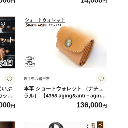
000
14,000
円
円
うるし
味比べ 食べ比べ クリーム お取り寄
工芸 贈
せ 取り寄せ 取寄せ グルメ ギフト
ト お土
贈り物 プレゼント 贈答 揚げ物 冷凍
れ かわ
発送 総菜 惣菜 おかず 簡単 個包装
め
豆腐専門店 人気 おすすめ オススメ
岩手県八幡平市
（いぶ
本革 ショートウォレット （ナチュ
カット
ラル） 【4358 aging&anti－agin
 だい
g】／ 財布 お財布 ウォレット 革製
000
136,000
円
円
つけもの
カード収納 小銭入れ 多収納 シンプ
 おつま
ル 男性 女性 レディース メンズ レ
酌 箸
ザー 本革製 革 革製 革製品 革小物