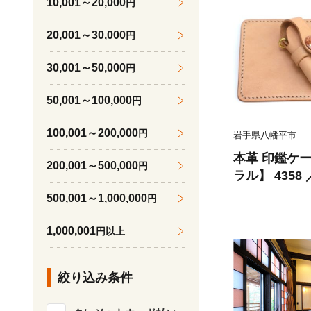
10,001～20,000
円
いぶり漬け お
じちゃんのい
20,001～30,000
円
30,001～50,000
円
50,001～100,000
円
100,001～200,000
円
岩手県八幡平市
本革 印鑑ケー
200,001～500,000
円
ラル】 4358
ト 印鑑マット
500,001～1,000,000
円
ース ハンコケ
こ ハンコ 判
1,000,001
円以上
ラフト レザー
オシャレ お洒
絞り込み条件
東北 岩手県 