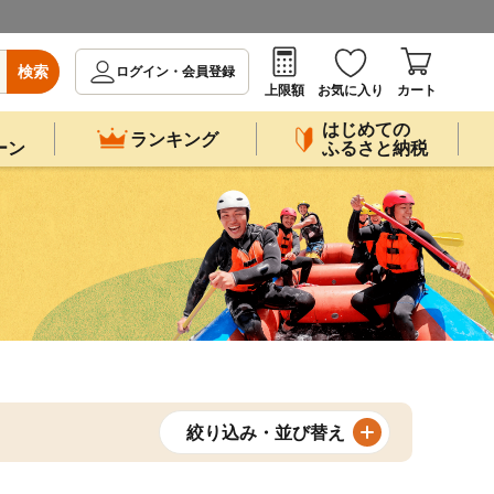
検索
ログイン・会員登録
上限額
お気に入り
カート
はじめての
ランキング
ーン
ふるさと納税
絞り込み・並び替え