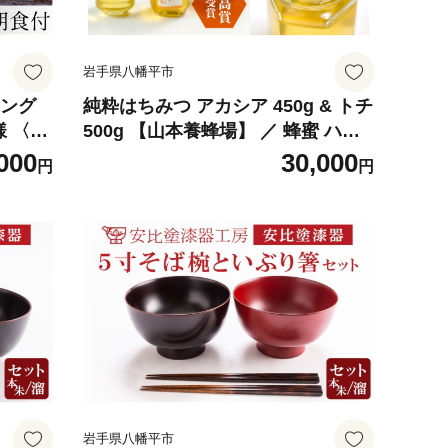
岩手県八幡平市
ジング
純粋はちみつ アカシア 450g & トチ
様 〈平
500g 【山本養蜂場】 ／ 蜂蜜 ハチ
ケット
ミツ 栃 とち あかしあ アカシヤ あ
000
30,000
円
円
朝食付き
かしや 食べ比べ 味比べ 濃厚 希少
一人様
稀少 純粋 プチギフト ギフト 贈り物
 泊ま
家庭用 自宅用 お取り寄せ 長期保存
トラベ
東北 岩手県 八幡平市 産地直送 人気
すめ
おすすめ オススメ
岩手県八幡平市