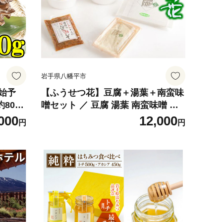
岩手県八幡平市
開始予
【ふうせつ花】豆腐＋湯葉＋南蛮味
800
噌セット ／ 豆腐 湯葉 南蛮味噌 詰
安比まい
め合わせ 詰合せ みそ 大豆 ざる豆腐
000
12,000
円
円
マイタ
おぼろ豆腐 とうふ 味比べ 食べ比べ
 茸 キ
ゆば おかず 総菜 惣菜 和食 お取り
し舞茸
寄せ 贈り物 ギフト プレゼント セッ
味噌汁
ト グルメ 低カロリー 専門店 国産
おすす
人気 おすすめ オススメ