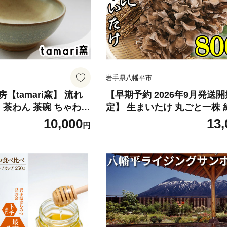
岩手県八幡平市
【tamari窯】 流れ
【早期予約 2026年9月発送
 茶わん 茶碗 ちゃわん
定】 生まいたけ 丸ごと一株 約
皿 器 陶器 プレート う
g・乾燥まいたけ 20g×2 【
10,000
13,
円
 シンプル おしゃれ オ
たけ】 ／ 生 まいたけ 舞茸 
 可愛い かわいい カワ
ケ 乾燥 ドライ セット きのこ
プレゼント ギフト 陶芸
ノコ 国産 岩手県産 乾燥 干
り 焼き物 普段使い 女
出汁 だし 天ぷら てんぷら 
家 おすすめ
みそ汁 炊込みご飯 お吸い物 
め