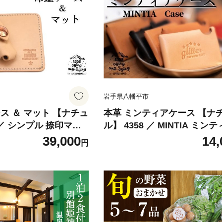
取り寄せ 産地直送 じ
休め いぶり漬け 産地直送 じ
ぶり大根
んのいぶり大根
岩手県八幡平市
ス ＆ マット 【ナチュ
本革 ミンティアケース 【ナ
 ／ シンプル 捺印マッ
ル】 4358 ／ MINTIA ミン
 はんこケース 判子ケ
ース 革製 革小物 革製品 レ
39,000
14,
円
ース セット 印鑑 はん
フト レザー レザー製品 レザ
子 革 革製品 本革製 ク
小物 雑貨 ミンティア入れ 男
 レザー製品 おしゃれ
レディース メンズ シンプル 
落 おすすめ オススメ
れ お洒落 オシャレ シンプル
はちまんたい
革小物 おすすめ オススメ