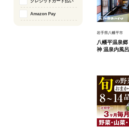
クレジットカード払い
Amazon Pay
岩手県八幡平市
八幡平温泉郷
神 温泉内風呂
限定 ／ 2名様
ペア 一泊二食
泊券 宿泊 温
サウナ 旅行 
カップル 記念
八幡平市 人気