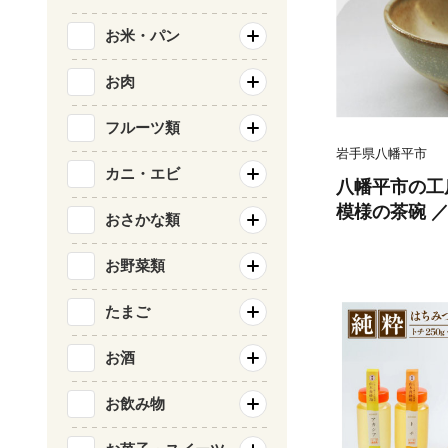
お米・パン
お肉
フルーツ類
岩手県八幡平市
カニ・エビ
八幡平市の工房
模様の茶碗 ／
おさかな類
お茶碗 食器 
つわ お椀 椀
お野菜類
シャレ お洒落
イイ 贈り物 
たまご
手作り 手づく
お酒
性作家 陶芸作
お飲み物