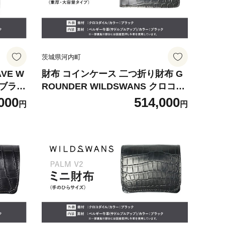
茨城県河内町
VE W
財布 コインケース 二つ折り財布 G
 ブラッ
ROUNDER WILDSWANS クロコダ
ー《1
イル 革 ブラック 有限会社ケイズフ
000
514,000
円
円
く)》
ァクトリー《120日以内に出荷予定
型押し
(土日祝除く)》茨城県 河内町 耐久
性 高級 型押し 革製品 雑貨