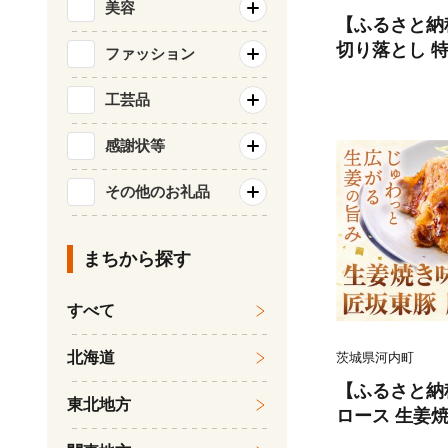
美容
【ふるさと納
切り落とし 特製
ファッション
×8パック) 
くブッチャー
工芸品
定(土日祝除く
感謝状等
おかず【配送
その他のお礼品
まちから探す
すべて
北海道
茨城県河内町
【ふるさと納
東北地方
ロース 生姜焼き 
パック) 株