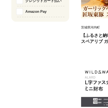
クレジットカード払い
Amazon Pay
茨城県河内町
【ふるさと納
スペアリブ 
付 2kg (50
東太郎 おに
以内に出荷予
県 河内町 豚
不可地域あり