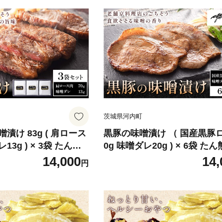
茨城県河内町
漬け 83g ( 肩ロース
黒豚の味噌漬け （ 国産黒豚
13g ) × 3袋 たん熊
0g 味噌ダレ20g ) × 6袋 た
以内に出荷予定(土日祝
《30日以内に出荷予定(土日
14,000
14,
円
 河内町 黒毛和牛 牛肉
く)》茨城県 河内町 豚肉 黒豚
け 惣菜 おかず 和食
ース 味噌漬け 惣菜 おかず 