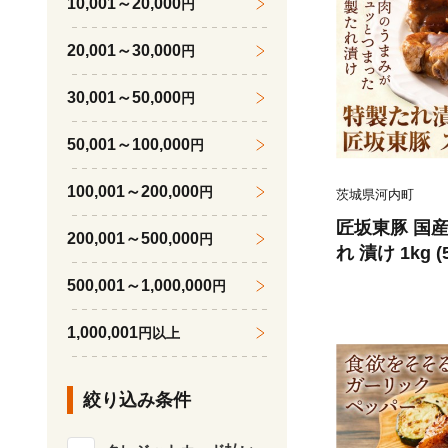
10,001～20,000
円
20,001～30,000
円
30,001～50,000
円
50,001～100,000
円
100,001～200,000
円
茨城県河内町
匠坂東豚 国産
200,001～500,000
円
れ 漬け 1kg 
社坂東太郎 
500,001～1,000,000
円
《30日以内
く)》茨城県 
1,000,001
円以上
ず【配送不可
絞り込み条件