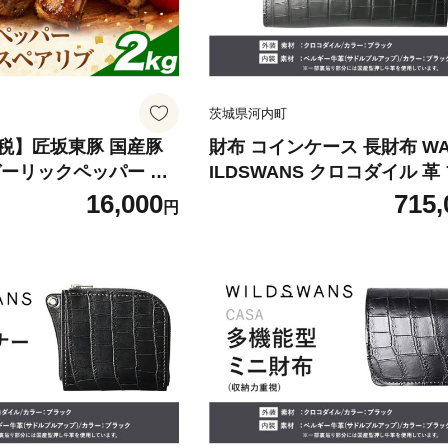
茨城県河内町
税】匠坂東豚 国産豚
財布 コインケース 長財布 WA
ガーリックペッパー 味
ILDSWANS クロコダイル 革
0g×4パック) 株式会社坂
ク 有限会社ケイズファクトリ
16,000
715,
円
くブッチャーズ《30日
20日以内に出荷予定(土日祝除
定(土日祝除く)》茨城
茨城県 河内町 耐久性 高級 
 豚肉 肉 おかず【配送
革製品 雑貨
】