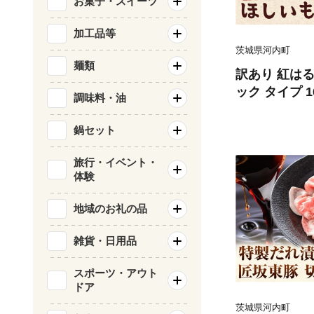
お菓子・スイーツ
加工品等
茨城県河内町
麺類
訳あり 紅はる
ック タイプ 16
調味料・油
日以内に出荷
式会社ゆうゆ
鍋セット
つ 芋 さつま
城県 河内町
旅行・イベント・
体験
（沖縄・離島
地域のお礼の品
雑貨・日用品
スポーツ・アウト
ドア
茨城県河内町