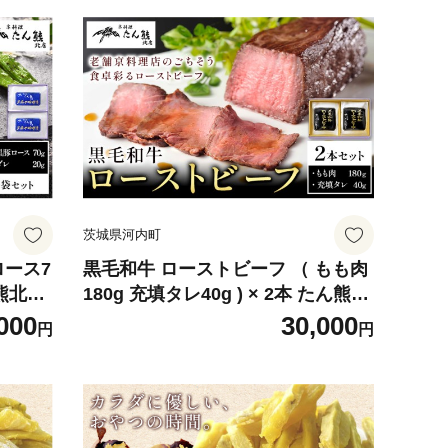
茨城県河内町
ロース7
黒毛和牛 ローストビーフ （ もも肉
ん熊北店
180g 充填タレ40g ) × 2本 たん熊北
祝除
店 《30日以内に出荷予定(土日祝除
000
30,000
円
円
 豚 ロ
く)》茨城県 河内町 牛肉 牛 和牛 惣
和食
菜 おかず