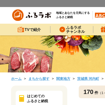
地域とあなたを元気にする
ふるさと納税
ふるラボ
TVで紹介
チャンネル
ホーム
まちから探す
関東地方
茨城県 河内町
170
件
（1
はじめての
ふるさと納税