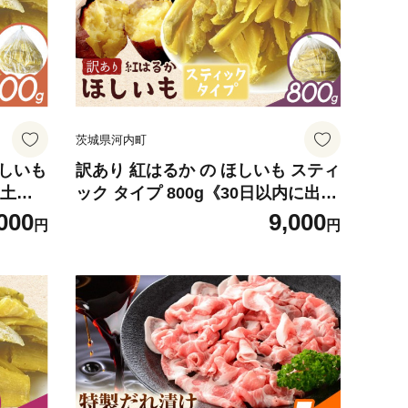
茨城県河内町
ほしいも
訳あり 紅はるか の ほしいも スティ
(土日
ック タイプ 800g《30日以内に出荷
園 ス
予定(土日祝除く)》株式会社ゆうゆ
000
9,000
円
円
 和菓子
う農園 スイーツ おやつ 芋 さつまい
不可地
も 和菓子 お菓子 茨城県 河内町
【配送不可地域あり】（沖縄・離
島）