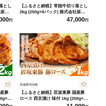
落とし
【ふるさと納税】常陸牛切り落とし
会社坂東
2kg (250g×8パック) 株式会社坂東
30日以
太郎 おにくブッチャーズ《30日以
000
47,000
円
円
茨城県
内に出荷予定(土日祝除く)》茨城県
配送不可
河内町 牛 牛肉 肉 おかず【配送不可
地域あり】
茨城県河内町
国産豚
【ふるさと納税】匠坂東豚 国産豚
0g×8
ロース 西京漬け 味付 1kg (250g×4
おにく
パック) 株式会社坂東太郎 おにく