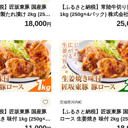
税】匠坂東豚 国産豚
【ふるさと納税】常陸牛切り
たれ漬け 2kg (250g
1kg (250g×4パック) 株式
株式会社坂東太郎 おに
太郎 おにくブッチャーズ《
18,000
25,
円
ズ《30日以内に出荷予
内に出荷予定(土日祝除く)》
)》茨城県 河内町 豚
河内町 牛 牛肉 肉 おかず【
不可地域あり】
地域あり】
茨城県河内町
税】匠坂東豚 国産豚
【ふるさと納税】匠坂東豚 
味付 1kg (250g×4
ロース 生姜焼き 味付 2kg (25
式会社坂東太郎 おにく
パック) 株式会社坂東太郎 