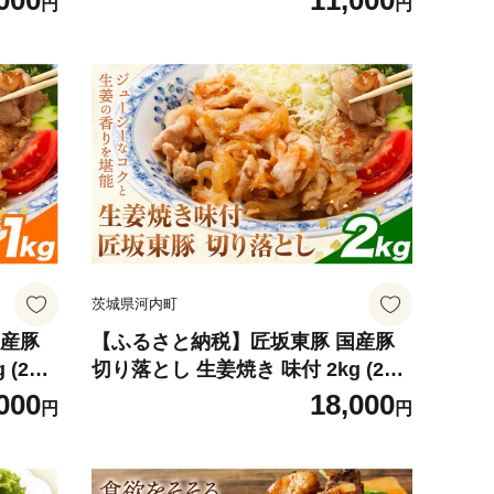
000
11,000
円
円
出荷予定
ブッチャーズ《30日以内に出荷予定
豚 豚
(土日祝除く)》茨城県 河内町 豚 豚
あり】
肉 肉 おかず【配送不可地域あり】
茨城県河内町
国産豚
【ふるさと納税】匠坂東豚 国産豚
(250
切り落とし 生姜焼き 味付 2kg (250
郎 お
g×8パック) 株式会社坂東太郎 お
000
18,000
円
円
内に出荷
にくブッチャーズ《30日以内に出荷
内町
予定(土日祝除く)》茨城県 河内町
地域あ
豚 豚肉 肉 おかず【配送不可地域あ