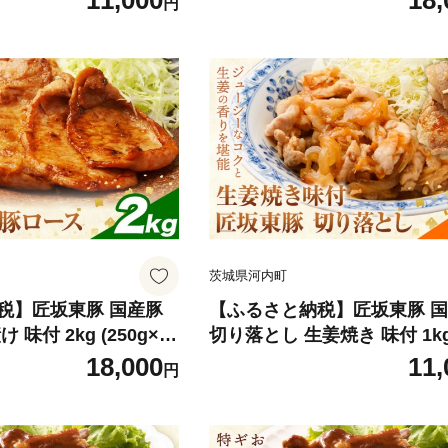
11,000
18,
円
《30日以内に出荷予定
ブッチャーズ《30日以内に
》茨城県 河内町 豚 豚
(土日祝除く)》茨城県 河内町 
ず【配送不可地域あり】
肉 肉 おかず【配送不可地域
茨城県河内町
税】匠坂東豚 国産豚
【ふるさと納税】匠坂東豚 
味付 2kg (250g×8
切り落とし 生姜焼き 味付 1kg 
式会社坂東太郎 おにく
g×4パック) 株式会社坂東太
18,000
11,
円
《30日以内に出荷予定
にくブッチャーズ《30日以
》茨城県 河内町 豚 豚
予定(土日祝除く)》茨城県 河
ず【配送不可地域あり】
豚 豚肉 肉 おかず【配送不可