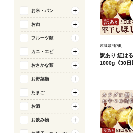
お米・パン
お肉
フルーツ類
茨城県河内町
カニ・エビ
訳あり 紅はる
1000g《3
おさかな類
祝除く)》株
イーツ おやつ
お野菜類
お菓子 茨城県
域あり】（沖
たまご
お酒
お飲み物