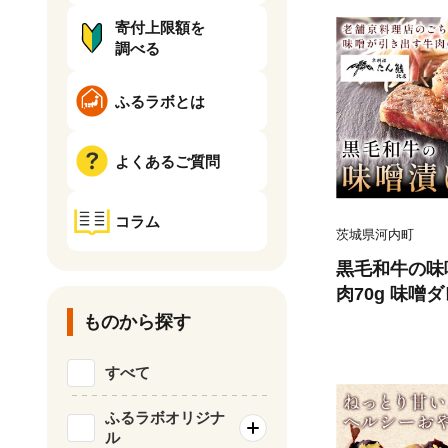
寄付上限額を
調べる
ふるラボとは
よくあるご質問
コラム
茨城県河内町
黒毛和牛の味噌
肉70g 味噌ダレ
北店 《30日
ものから探す
除く)》茨城県
牛 肉 味噌漬
すべて
ふるラボオリジナ
ル