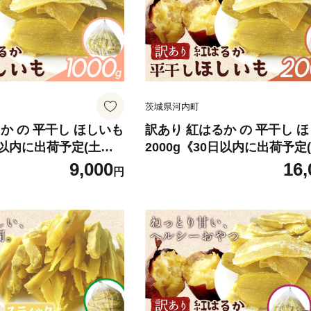
茨城県河内町
か の 平干し ほしいも
訳あり 紅はるか の 平干し 
0日以内に出荷予定(土日
2000g《30日以内に出荷予定
式会社ゆうゆう農園 ス
祝除く)》株式会社ゆうゆう農
9,000
16,
円
 芋 さつまいも 和菓子
イーツ おやつ 芋 さつまいも
 河内町 【配送不可地
お菓子 茨城県 河内町 【配送
縄・離島）
域あり】（沖縄・離島）