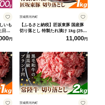
茨城県河内町
ほしいも
【ふるさと納税】匠坂東豚 国産豚
土日祝
切り落とし 特製たれ漬け 1kg (250g
 スイ
×4パック) 株式会社坂東太郎 おに
000
11,000
円
円
和菓子
くブッチャーズ《30日以内に出荷予
不可地
定(土日祝除く)》茨城県 河内町 豚
おかず【配送不可地域あり】
茨城県河内町