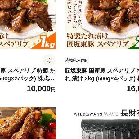
り】
茨城県河内町
豚 スペアリブ 特製 た
匠坂東豚 国産豚 スペアリブ 
(500g×2パック) 株式会
れ 漬け 2kg (500g×4パック
おにくブッチャーズ
社坂東太郎 おにくブッチャ
10,000
16,
円
に出荷予定(土日祝除
《30日以内に出荷予定(土日
河内町 豚 豚肉 肉 おか
く)》茨城県 河内町 豚 豚肉 
地域あり】
ず【配送不可地域あり】