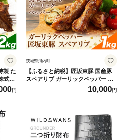
り】
茨城県河内町
特製 た
【ふるさと納税】匠坂東豚 国産豚
) 株式会
スペアリブ ガーリックペッパー 味
ーズ
付 1kg (500g×2パック) 株式会社坂
000
10,000
円
円
祝除
東太郎 おにくブッチャーズ《30日
肉 おか
以内に出荷予定(土日祝除く)》茨城
県 河内町 豚 豚肉 肉 おかず【配送
不可地域あり】