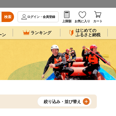
検索
ログイン・会員登録
上限額
お気に入り
カート
はじめての
ランキング
ーン
ふるさと納税
絞り込み・並び替え