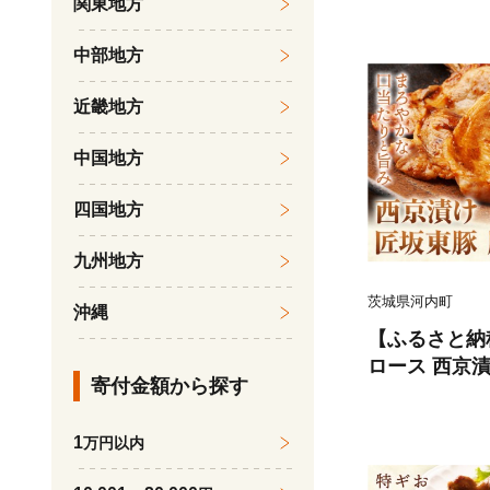
関東地方
ブッチャーズ
(土日祝除く)
中部地方
肉 肉 おか
近畿地方
中国地方
四国地方
九州地方
茨城県河内町
沖縄
【ふるさと納
ロース 西京漬け 
寄付金額から探す
パック) 株
ブッチャーズ
1
万円以内
(土日祝除く)
肉 肉 おか