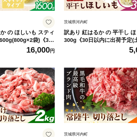
茨城県河内町
か の ほしいも スティ
訳あり 紅はるか の 平干し 
00g(800g×2袋)《30
300g《30日以内に出荷予定(
予定(土日祝除く)》株
除く)》株式会社ゆうゆう農園
16,000
5,
円
う農園 スイーツ おや
ーツ おやつ 芋 さつまいも 
いも 和菓子 お菓子 茨
お菓子 茨城県 河内町 【配送
 【配送不可地域あり】
域あり】（沖縄・離島）
）
茨城県河内町