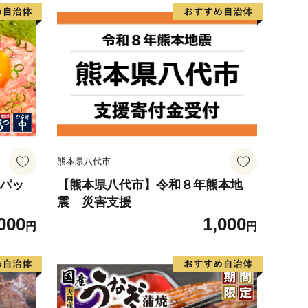
熊本県八代市
6パッ
【熊本県八代市】令和８年熊本地
震 災害支援
000
1,000
円
円