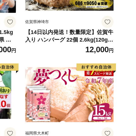
佐賀県神埼市
.5kg
【14日以内発送！数量限定】佐賀牛
県 気
入り ハンバーグ 22個 2.6kg(120g×
 蟹 たら
22個)【佐賀牛 黒毛和牛 ブランド牛
000
12,000
円
円
らば タ
九州 ハンバーグ 牛肉 豚肉 国産 お
弁当 おかず 惣菜 おすすめ 人気】(H
083106)
福岡県大木町