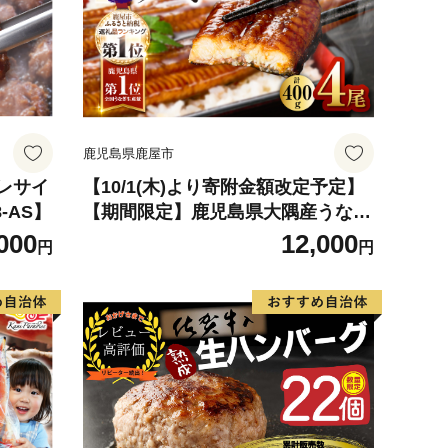
鹿児島県鹿屋市
ヒレサイ
【10/1(木)より寄附金額改定予定】
8-AS】
【期間限定】鹿児島県大隅産うなぎ
蒲焼4尾（400g） KN007-023
000
12,000
円
円