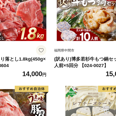
福岡県中間市
落とし1.8kg(450g×
(訳あり)博多若杉牛もつ鍋セ
3604
人前×5回分 【024-0027】
14,000
15,
円