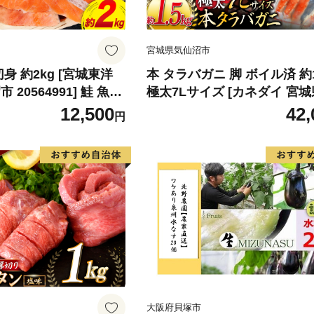
宮城県気仙沼市
身 約2kg [宮城東洋
本 タラバガニ 脚 ボイル済 約1
20564991] 鮭 魚介
極太7Lサイズ [カネダイ 宮城
リ 規格外 不揃い さけ
仙沼市 20564326] カニ かに
12,500
42,
円
シャケ 切り身 冷凍 家
ばがに たらば蟹 タラバ蟹 た
弁当 支援 サーモン 銀
ラバ ボイル
わけあり
大阪府貝塚市