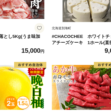
北海道別海町
落とし5Kg(うま味加
#CHACOCHEE ホワイト
アチーズケーキ 1ホール(直径
m)（北海道,別海町,チーズ,ち
15,000
9,
円
チーズケーキ,ふるさと納税