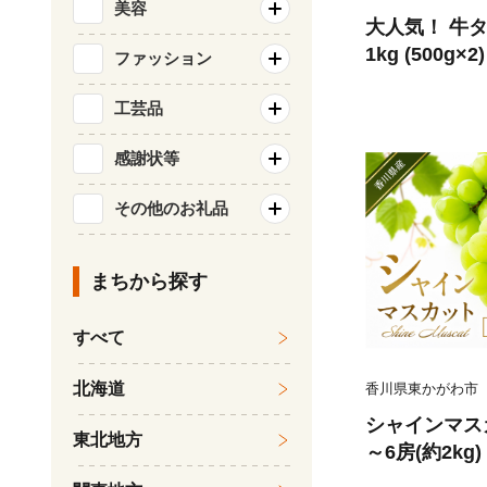
美容
大人気！ 牛タ
1kg (500g
ファッション
気仙沼市 2056
たん 牛タン塩
工芸品
BQ アウトド
感謝状等
り タン
その他のお礼品
まちから探す
すべて
北海道
香川県東かがわ市
シャインマス
東北地方
～6房(約2kg
ルーツ 果物 