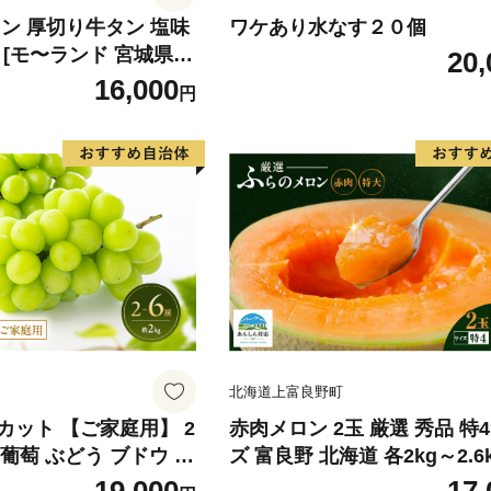
ン 厚切り牛タン 塩味
ワケあり水なす２０個
×2) [モ〜ランド 宮城県
20,
4660] 肉 牛肉 精肉 牛
16,000
円
 牛たん塩 冷凍 焼肉 B
ア バーベキュー 厚切
北海道上富良野町
カット 【ご家庭用】 2
赤肉メロン 2玉 厳選 秀品 特
) 葡萄 ぶどう ブドウ フ
ズ 富良野 北海道 各2kg～2.6k
くだもの 果実 旬の果物
セット ファーム富良野 メロン