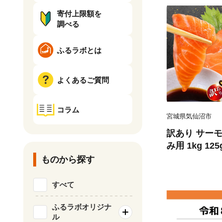
寄付上限額を
調べる
ふるラボとは
よくあるご質問
コラム
宮城県気仙沼市
訳あり サーモ
み用 1kg 12
気仙沼市 2056
ものから探す
刺し身 刺し身
チリ銀鮭 銀鮭
すべて
ふるラボオリジナ
ル