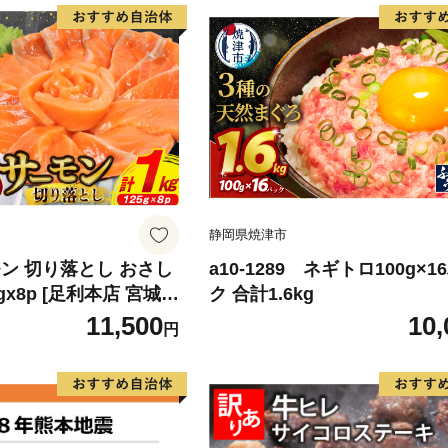
静岡県焼津市
ン 切り落とし おさし
a10-1289 ネギトロ100g×1
5gx8p [足利本店 宮城県
ク 合計1.6kg
4313] 魚 魚介類 鮭 お
11,500
10,
円
 刺身 生 生食 個包装
 海鮮 海鮮丼 魚介