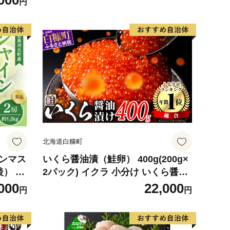
000
円
デザート
北海道白糠町
インマス
いくら醤油漬（鮭卵） 400g(200g×
後） 秀
2パック) イクラ 小分け いくら醤油
】 ka
漬 鮭いくら いくら醤油漬け 鮭 鮭卵
000
22,000
円
円
ikura 醤油いくら 冷凍いくら いく
ら北海道 醤油鮭いくら 人気 大好評
品 北海道 白糠町