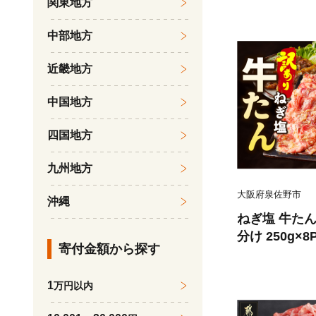
関東地方
旬のフルーツ 
市
中部地方
近畿地方
中国地方
四国地方
九州地方
大阪府泉佐野市
沖縄
ねぎ塩 牛たん
分け 250g×
寄付金額から探す
薄切り 訳あ
1
万円以内