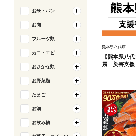
お米・パン
お肉
フルーツ類
熊本県八代市
カニ・エビ
【熊本県八代
震 災害支援
おさかな類
お野菜類
たまご
お酒
お飲み物