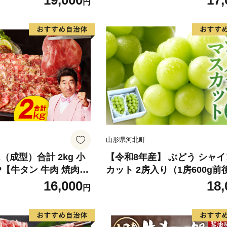
19,000
17,
円
香川 香川県 東かがわ
ん 果物 くだもの フルーツ 
旬の果物 旬のフルーツ
山形県河北町
（成型）合計 2kg 小
【令和8年産】 ぶどう シャ
8P【牛タン 牛肉 焼肉用
カット 2房入り（1房600g前
り サイズ不揃い】
品 山形県河北町産【山形eLab
16,000
18,
円
074-023-r8