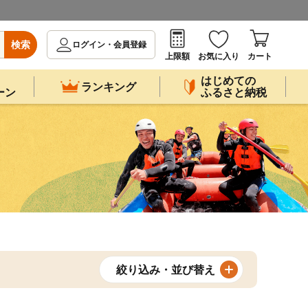
検索
ログイン・会員登録
上限額
お気に入り
カート
はじめての
ランキング
ーン
ふるさと納税
絞り込み・並び替え