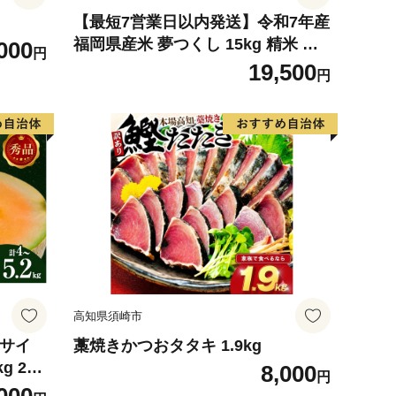
【最短7営業日以内発送】令和7年産
福岡県産米 夢つくし 15kg 精米 ※
000
円
北海道・沖縄・離島は配送不可
19,500
円
高知県須崎市
4サイ
藁焼きかつおタタキ 1.9kg
g 2玉
8,000
円
 めろ