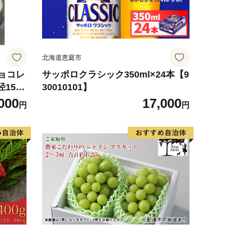
北海道恵庭市
チョコレ
サッポロクラシック350ml×24本【9
15c
30010101】
ーず,
000
17,000
円
円
）