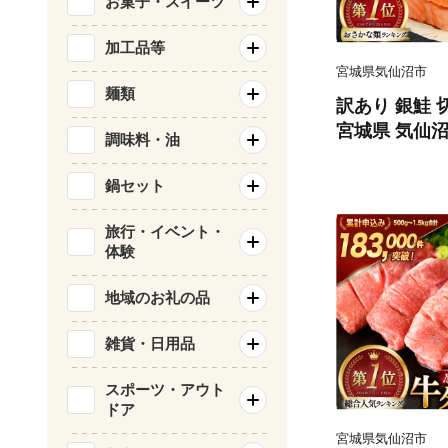
お菓子・スイーツ
加工品等
宮城県気仙沼市
麺類
訳あり 銀鮭 切
宮城県 気仙沼市 
調味料・油
類 海鮮 訳ア
サケ 鮭切身 
鍋セット
庭用 おかず 
鮭切り身 魚 
旅行・イベント・
体験
地域のお礼の品
雑貨・日用品
スポーツ・アウト
ドア
宮城県気仙沼市