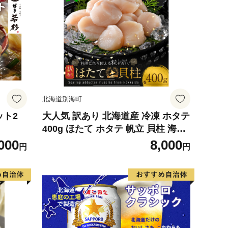
北海道別海町
ット2
大人気 訳あり 北海道産 冷凍 ホタテ
400g ほたて ホタテ 帆立 貝柱 海鮮
魚介類 刺身 大粒 天然 海鮮 ランキ
000
8,000
円
円
ング 大人気 人気 おすすめ 訳あり
）