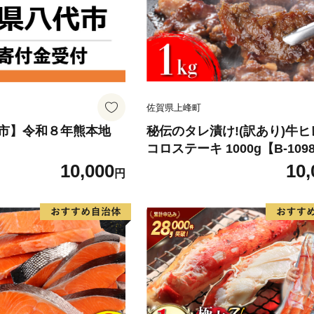
佐賀県上峰町
市】令和８年熊本地
秘伝のタレ漬け!(訳あり)牛
コロステーキ 1000g【B-109
10,000
10,
円