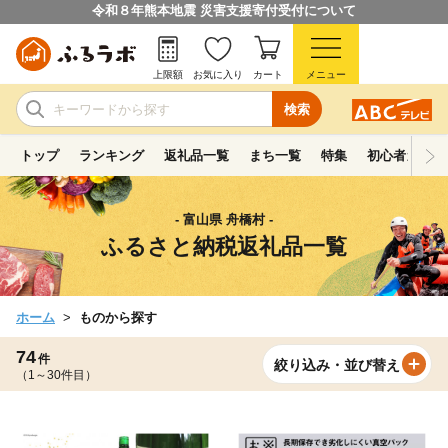
令和８年熊本地震 災害支援寄付受付について
上限額
お気に入り
カート
メニュー
検索
トップ
ランキング
返礼品一覧
まち一覧
特集
初心者ガイド
- 富山県 舟橋村 -
ふるさと納税返礼品一覧
ホーム
ものから探す
74
件
絞り込み・並び替え
（1～30件目）