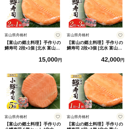
富山県舟橋村
富山県舟橋村
【富山の郷土料理】手作りの
【富山の郷土料理】手作りの
鱒寿司 2段×1個 [北水 富山県
鱒寿司 2段×3個 [北水 富山県
舟橋村 57050143] ます寿司
舟橋村 57050139] ます寿司
15,000
42,000
寿司 すし 押し寿し セット 富
寿司 すし 押し寿し セット 富
円
円
山 名物 海鮮 ばんどり米
山 名物 海鮮 ばんどり米
富山県舟橋村
富山県舟橋村
【富山の郷土料理】手作りの
【富山の郷土料理】手作りの