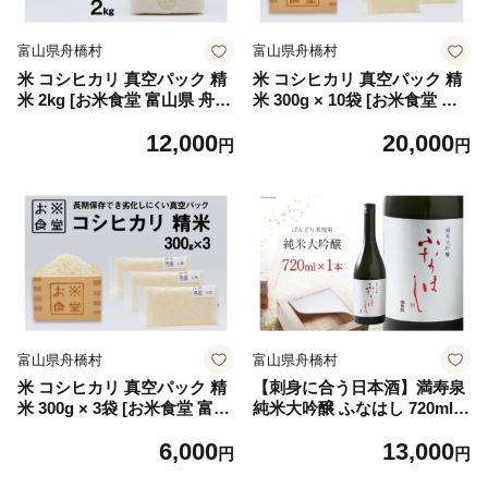
富山県舟橋村
富山県舟橋村
米 コシヒカリ 真空パック 精
米 コシヒカリ 真空パック 精
米 2kg [お米食堂 富山県 舟橋
米 300g × 10袋 [お米食堂 富
村 57050253] お米 米 こめ コ
山県 舟橋村 57050252] お米
12,000
20,000
メ 無洗米 白米 精米 ごはん
米 こめ コメ 無洗米 白米 精
円
円
真空包装 真空パック 備蓄 長
米 ごはん 真空包装 真空パッ
期保存 富山県産
ク 備蓄 長期保存 富山県産
富山県舟橋村
富山県舟橋村
米 コシヒカリ 真空パック 精
【刺身に合う日本酒】満寿泉
米 300g × 3袋 [お米食堂 富山
純米大吟醸 ふなはし 720ml
県 舟橋村 57050251] お米 米
[桝田酒造店 富山県 舟橋村 57
6,000
13,000
こめ コメ 無洗米 白米 精米
050138]
円
円
ごはん 真空包装 真空パック