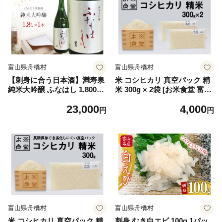
富山県舟橋村
富山県舟橋村
【刺身に合う日本酒】満寿泉
米 コシヒカリ 真空パック 精
純米大吟醸 ふなはし 1,800ml
米 300g × 2袋 [お米食堂 富山
[桝田酒造店 富山県 舟橋村 57
県 舟橋村 57050250] お米 米
23,000
4,000
050137]
こめ コメ 無洗米 白米 精米
円
円
ごはん 真空包装 真空パック
備蓄 長期保存 富山県産
富山県舟橋村
富山県舟橋村
米 コシヒカリ 真空パック 精
刺身 むき白エビ 100g 1パッ