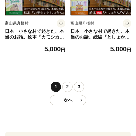
富山県舟橋村
富山県舟橋村
日本一小さな村で起きた、本
日本一小さな村で起きた、本
当のお話。絵本『カモシカと
当のお話。続編『としょかん
しょかん』 [富山県 舟橋村 57
やさん』 [富山県 舟橋村 5705
5,000
5,000
050024]
0025]
円
円
1
2
3
次へ