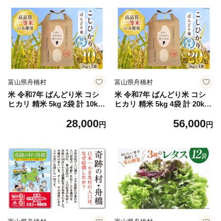
備蓄 長期保存 富山県産
富山県舟橋村
富山県舟橋村
米 令和7年 ばんどり米 コシ
米 令和7年 ばんどり米 コシ
ヒカリ 精米 5kg 2袋 計 10kg
ヒカリ 精米 5kg 4袋 計 20kg
[農事組合法人東和 富山県 舟
[農事組合法人東和 富山県 舟
28,000
56,000
橋村 57050233] 一等米 コメ
橋村 57050232] 一等米 コメ
円
円
お米 ごはん ご飯 こしひかり
お米 ごはん ご飯 こしひかり
10キロ ブランド米 美味しい
20キロ ブランド米 美味しい
富山 農家 ふるさと納税
富山 農家 ふるさと納税