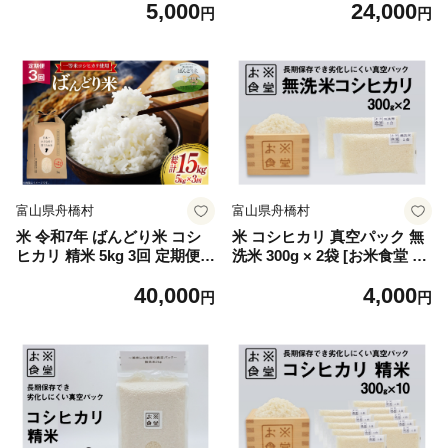
5,000
24,000
味料 国産 miso 味噌汁 みそ
缶詰 缶詰め カンヅメ 保存食
円
円
汁
富山県舟橋村
富山県舟橋村
米 令和7年 ばんどり米 コシ
米 コシヒカリ 真空パック 無
ヒカリ 精米 5kg 3回 定期便
洗米 300g × 2袋 [お米食堂 富
総計15kg [農事組合法人東和
山県 舟橋村 57050247] お米
40,000
4,000
富山県 舟橋村 57050214] 一
米 こめ コメ 無洗米 白米 精
円
円
等米 コメ お米 白米 ごはん
米 ごはん 真空包装 真空パッ
ご飯 こしひかり 5キロ ブラ
ク 備蓄 長期保存 富山県産
ンド米 美味しい 富山 農家 ふ
るさと納税