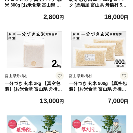
米 300g [お米食堂 富山県 舟
ク [馬場屋 富山県 舟橋村 570
橋村 57050249] お米 米 こめ
50234] 富山 海鮮 特産品 シロ
2,800
16,000
コメ 無洗米 白米 精米 ごはん
エビ 白海老 しろえび 冷凍 む
円
円
真空包装 真空パック 備蓄 長
きえび えび エビ 海老 刺し身
期保存 富山県産
寿司 ネタ 海鮮丼
富山県舟橋村
富山県舟橋村
一分づき 玄米 2kg 【真空包
一分づき 玄米 900g 【真空包
装】[お米食堂 富山県 舟橋村
装】[お米食堂 富山県 舟橋村
57050239] お米 米 こめ コメ
57050194] お米 米 こめ コメ
13,000
7,000
真空 パック ごはん 備蓄 長期
ごはん 真空 パック 備蓄 長期
円
円
保存
保存