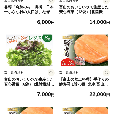
富山県舟橋村
富山県舟橋村
書籍「奇跡の村・舟橋 日本
富山のおいしい水で生産した
一小さな村の人口は、なぜ倍
安心野菜（12袋）[北陸機材
増したか?」 [富山県 舟橋村 5
富山県 舟橋村 57050150] 野
6,000
14,000
7050007]
菜 野菜セット フラワーリー
円
円
フ フリルレタス マルチレタ
ス 水耕栽培
富山県舟橋村
富山県舟橋村
富山のおいしい水で生産した
【富山の郷土料理】手作りの
安心野菜（6袋） [北陸機材
鱒寿司 1段×3個 [北水 富山県
富山県 舟橋村 57050100] 野
舟橋村 57050142] ます寿司
7,000
22,000
菜 野菜セット フラワーリー
寿司 すし 押し寿し セット 富
円
円
フ フリルレタス マルチレタ
山 名物 海鮮 ばんどり米
ス 水耕栽培