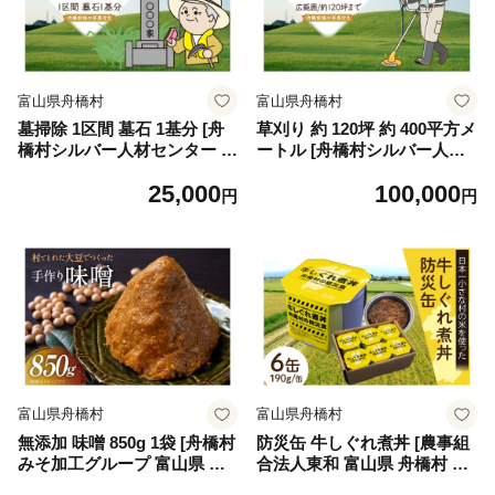
富山県舟橋村
富山県舟橋村
墓掃除 1区間 墓石 1基分 [舟
草刈り 約 120坪 約 400平方メ
橋村シルバー人材センター 富
ートル [舟橋村シルバー人材
山県 舟橋村 57050192] シル
センター 富山県 舟橋村 5705
25,000
100,000
バー人材
0191] シルバー人材
円
円
富山県舟橋村
富山県舟橋村
無添加 味噌 850g 1袋 [舟橋村
防災缶 牛しぐれ煮丼 [農事組
みそ加工グループ 富山県 舟
合法人東和 富山県 舟橋村 57
橋村 57050190] みそ 食品 調
050244] 防災 防災食 非常食