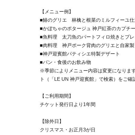
【メニュー例】
■鰆のグリエ 林檎と根菜のミルフィーユ仕
■かぼちゃのポタージュ 神戸紅茶のカプチ
■魚料理 太刀魚のパートフィロ焼きとプレ
■肉料理 神戸ポーク背肉のグリエと自家
■神戸迎賓館パティシエ特製デザート
■パン・食後のお飲み物
※季節によりメニュー内容は変更になりま
ト（「LE UN 神戸迎賓館」で検索）をご
【ご利用期間】
チケット発行日より1年間
【除外日】
クリスマス・お正月3が日