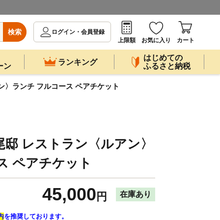
検索
ログイン・会員登録
上限額
お気に入り
カート
はじめての
ランキング
ーン
ふるさと納税
ン〉ランチ フルコース ペアチケット
尾邸 レストラン〈ルアン〉
ス ペアチケット
45,000
在庫あり
円
内
を推奨しております。