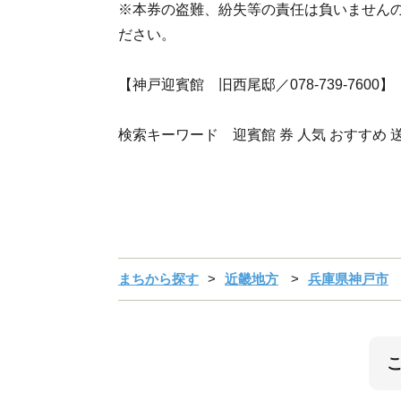
※本券の盗難、紛失等の責任は負いません
ださい。
【神戸迎賓館 旧西尾邸／078-739-7600】
検索キーワード 迎賓館 券 人気 おすすめ 
まちから探す
近畿地方
兵庫県神戸市