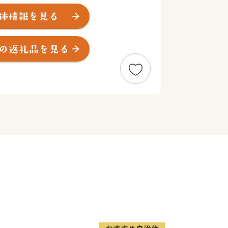
ません。神戸の魅力は、何より、都会と
と山に囲まれ、心地よい風が吹く。
い場所には、広大な田園風景が広がって
れる人が盛んに交流する街でもあり、多
受け入れる気質を持っているように感じ
利さと豊かな自然を兼ね備えた自分スタ
。
する品々を、ふるさと納税の返礼品とし
ます。