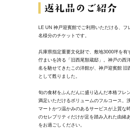
LE UN 神戸迎賓館でご利用いただける、
名様分のチケットです。
兵庫県指定重要文化財で、敷地3000坪を
佇まいを誇る「旧西尾類蔵邸」。神戸の西
名を馳せてきたこの洋館が、神戸迎賓館 旧
として甦りました。
旬の食材をふんだんに盛り込んだ本格フレ
満足いただけるボリュームのフルコース。
マートかつ温かみのあるサービスが上質な
のセレブリティだけが足を踏み入れた由緒
をお過ごしください。