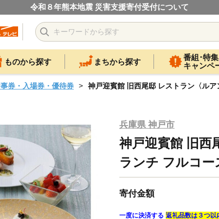
令和８年熊本地震 災害支援寄付受付について
番組･特集
ものから探す
まちから探す
キャンペ
食事券・入場券・優待券
神戸迎賓館 旧西尾邸 レストラン〈ルア
兵庫県 神戸市
神戸迎賓館 旧西
ランチ フルコー
寄付金額
一度に決済する
返礼品数は３つ以