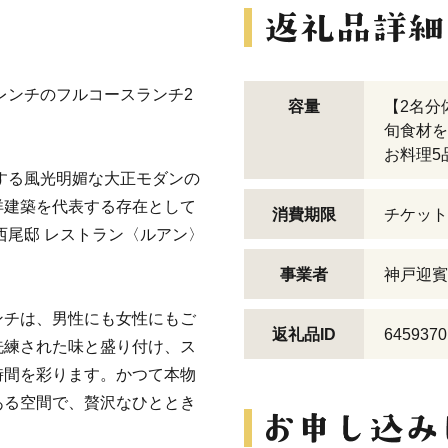
フレンチのフルコースランチ2
容量
【2名分
旬食材を
お料理5
有する風光明媚な大正モダンの
洋建築を代表する存在として
消費期限
チケット
西尾邸 レストラン〈ルアン〉
事業者
神戸迎賓
ンチは、男性にも女性にもご
返礼品ID
6459370
洗練された味と盛り付け、ス
時間を彩ります。かつて本物
ある空間で、贅沢なひととき