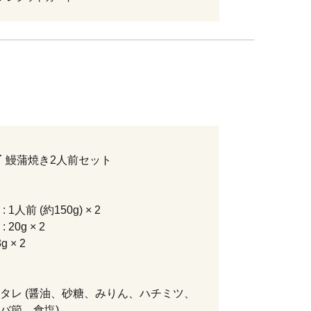
〆 鰻蒲焼き2人前セット
 1人前 (約150g) × 2
 20g × 2
g × 2
タレ (醤油、砂糖、みりん、ハチミツ、
バ節、食塩)