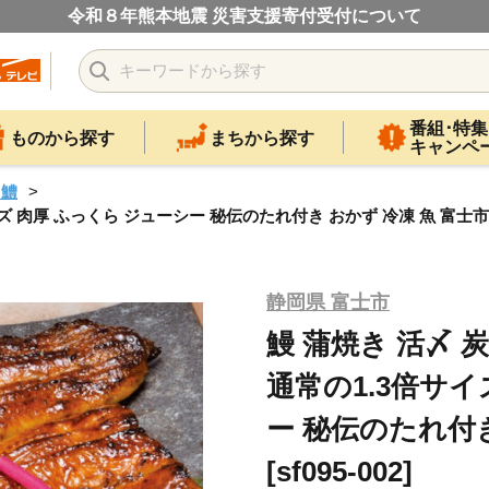
令和８年熊本地震 災害支援寄付受付について
番組･特集
ものから探す
まちから探す
キャンペ
・鱧
 肉厚 ふっくら ジューシー 秘伝のたれ付き おかず 冷凍 魚 富士市 [sf0
静岡県 富士市
鰻 蒲焼き 活〆 
通常の1.3倍サイ
ー 秘伝のたれ付き
[sf095-002]