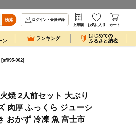
検索
ログイン・会員登録
上限額
お気に入り
カート
はじめての
ランキング
ーン
ふるさと納税
95-002]
炭火焼 2人前セット 大ぶり
ズ 肉厚 ふっくら ジューシ
 おかず 冷凍 魚 富士市