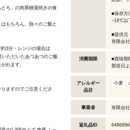
あとろ」の肉厚鰻蒲焼きの食
■保存方
−18℃以
きはもちろん、熱々のご飯と
■提供元
有限会社
約3分・レンジの場合は
用意いただいたあつあつのご飯
消費期限
■賞味期
上がれます。
製造日よ
小麦
アレルギー
なりますのでご注意くださ
品目
事業者
有限会社
返礼品ID
6486896
通常の1.3倍サイズ 肉厚 ふっ