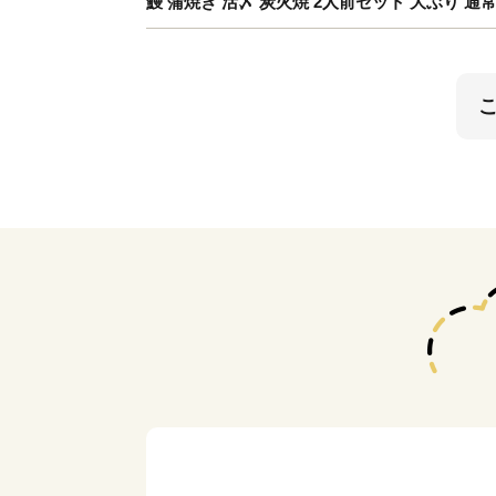
鰻 蒲焼き 活〆 炭火焼 2人前セット 大ぶり 通常の