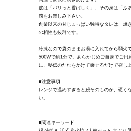
皮は「パリっと香ばしく」、その身は「ふ
感をお楽しみ下さい。
創業以来の甘じょっぱい独特なタレは、焼
の相性も抜群です。
冷凍なので袋のままお湯に入れてから弱火で
500Wで約1分で、あらかじめご自身でご
に、秘伝のたれをかけて乗せるだけで召し
■注意事項
レンジで温めすぎると鰻そのものが、硬く
い。
■関連キーワード
鰻 蒲焼き 活〆 炭火焼 2人前セット 大ぶり 