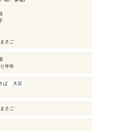
法
下
まさご
限
り半年
さば
大豆
まさご