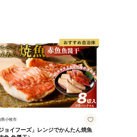
かかる経費など）
快適に暮らせる環境づくり
にかかる経費など）
と交流を生む魅力づくり
リズム推進にかかる経費など）
デジタル変革事業にかかる経費など）
さと納税のPRにかかる経費など）
）への寄附
1日までに特定事業（具体的な事業）にい
知県小牧市
ましては、一旦「ふるさと応援基金」に
に活用させていただきます。
ジョイフーズ」レンジでかんたん焼魚