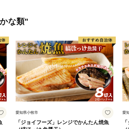
（こどもの医療費の助成に
・地域と拠点がつながり、
（生活交通地域路線の維持
さかな類"
・人を呼び込み、にぎわい
（観光誘客、マイクロツー
・地方創生推進（地域産業
・地域ブランドの推進（ふる
〇特定事業（具体的な事業
寄附件数 103件
寄附総額 146万7,000円
令和5年1月1日から12月3
愛知県小牧市
愛
ただきました寄附金につき
積み立て、翌年度の各事業
魚
「ジョイフーズ」レンジでかんたん焼魚
「