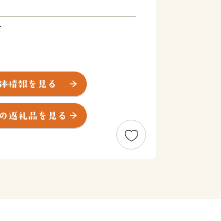
て
0円
市デジタル田園都市総合戦略等における
いただきます。
、安全・安心なまちづくり
かる経費など）
やりがいを感じるしごとづくり
かる経費など）
希望を実現できる社会づくり