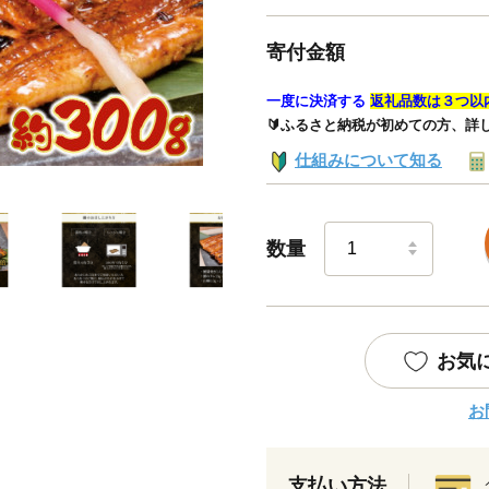
寄付金額
一度に決済する
返礼品数は３つ以
🔰ふるさと納税が初めての方、詳
仕組みについて知る
数量
お気
お
支払い方法