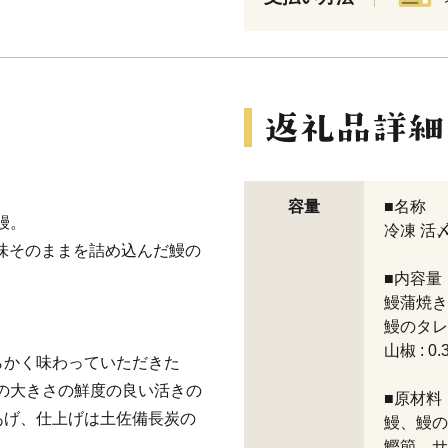
容量
■名称
鰻。
冷凍 活
味そのままを詰め込んだ鰻の
■内容量
鰻蒲焼き :
鰻のタレ :
山椒 : 0.3
らかく味わっていただきた
倍の大きさの鮮度の良い活きの
■原材料
あげ、仕上げは土佐備長炭の
鰻、鰻の
鰹節、サ