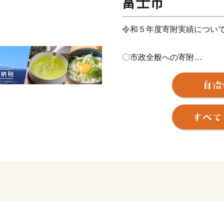
富士市
令和５年度寄附実績につい
〇市政全般への寄附
寄附件数 32万4,424件
寄附総額 43億1,399万9,00
いただいた寄附金は、富士
重点事業などに活用させて
・災害等への対策を強化し
（河川維持補修・修繕にか
・活力ある産業が集積し、
（企業立地促進奨励金にか
・結婚・出産・子育て等の