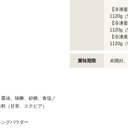
【冷凍釜
1120g
【冷凍釜
1120g
【冷凍釜
1120g
賞味期限
未開封、
、醤油、味醂、砂糖、食塩／
味料（甘草、ステビア）
キングパウダー