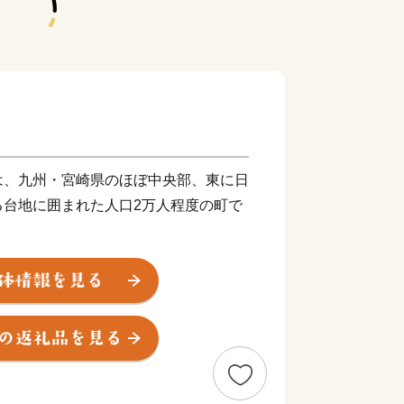
は、九州・宮崎県のほぼ中央部、東に日
る台地に囲まれた人口2万人程度の町で
丸川・宮田川に挟まれた平野部に市街
地帯が広がっています。
田古墳群では「古墳祭」が催され、江戸
情漂う城跡では、「高鍋城灯籠(とうろ
的なアカウミガメの産卵風景を横目に、