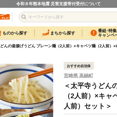
令和８年熊本地震 災害支援寄付受付について
番組･特集
ものから探す
まちから探す
キャンペ
どんの釜揚げうどん プレーン麺（2人前）×キャベツ麺（2人前）×
おすすめ自治体
宮崎県 高鍋町
＜太平寺うどん
（2人前）×キャ
人前）セット＞