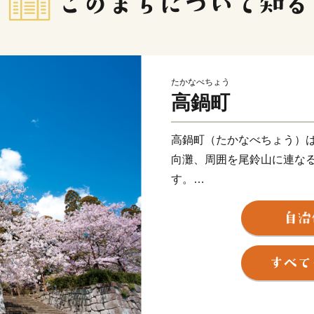
たかなべちょう
高鍋町
高鍋町（たかなべちょう）
向灘、周囲を尾鈴山に連な
す。
土地はおおむね平坦で、小
地、その外側や台地に農業
いにしえのロマン奏でる持
時代の秋月3万石を支えた風
う)まつり」が開かれます。
ひとたび海に出れば、神秘