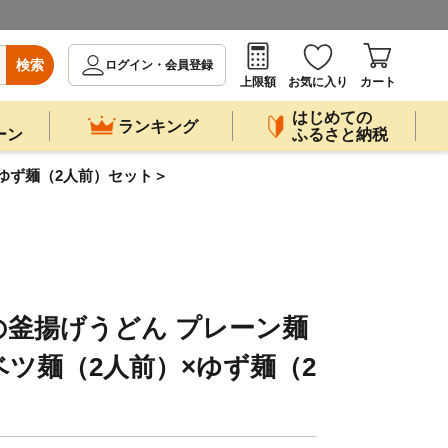
検索
ログイン・会員登録
上限額
お気に入り
カート
はじめての
ランキング
ーン
ふるさと納税
ゆず麺（2人前）セット＞
の釜揚げうどん プレーン麺
ベツ麺（2人前）×ゆず麺（2