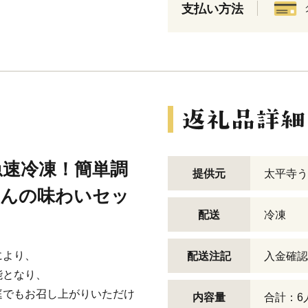
支払い方法
急速冷凍！簡単調
提供元
太平寺う
どんの味わいセッ
配送
冷凍
により、
配送注記
入金確認
能となり、
庭でもお召し上がりいただけ
内容量
合計：6