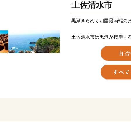
土佐清水市
黒潮きらめく四国最南端の
土佐清水市は黒潮が接岸す
岸などのダイナミックな自
足摺宇和海国立公園を有し
産業が中心で、”宗田節”の
す。
足摺岬エリアの四国霊場八
泉郷、竜串エリアのグラス
の見どころがあります。
豊かな海では海水浴、サー
リンスポーツなど、自然と