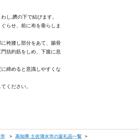
わし,臍の下で結びます。
くぐらせ、前に布を垂らしま
部に袴腰し部分をあて、腸骨
肛門括約筋をしめ、下腹に息
度に締めると意識しやすくな
してください。
水市
高知県 土佐清水市の返礼品一覧