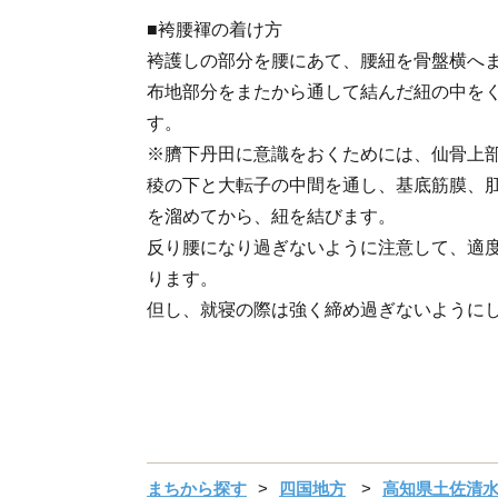
■袴腰褌の着け方
袴護しの部分を腰にあて、腰紐を骨盤横へま
布地部分をまたから通して結んだ紐の中を
す。
※臍下丹田に意識をおくためには、仙骨上
稜の下と大転子の中間を通し、基底筋膜、
を溜めてから、紐を結びます。
反り腰になり過ぎないように注意して、適
ります。
但し、就寝の際は強く締め過ぎないように
まちから探す
四国地方
高知県土佐清