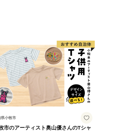
気候であるため、過ごしやすく、四季の
に寄り添った暮らしができます。
cebook』を通して、本市の最新ふるさと納税
。
 で是非ご検索ください。
ェア』、『感想のご投稿』などお待ちし
知県小牧市
牧市のアーティスト奥山優さんのTシャ