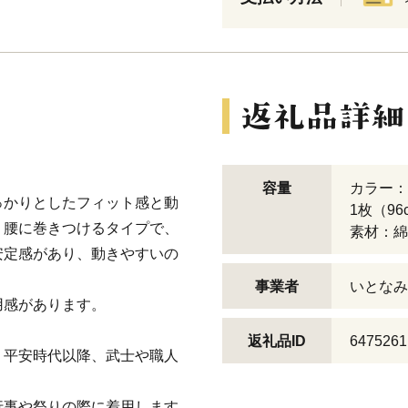
容量
カラー：
っかりとしたフィット感と動
1枚（96
、腰に巻きつけるタイプで、
素材：綿
安定感があり、動きやすいの
事業者
いとなみ
用感があります。
返礼品ID
6475261
、平安時代以降、武士や職人
行事や祭りの際に着用します