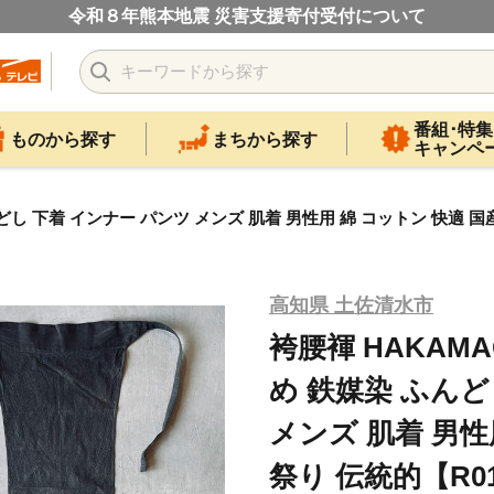
令和８年熊本地震 災害支援寄付受付について
番組･特集
ものから探す
まちから探す
キャンペ
ふんどし 下着 インナー パンツ メンズ 肌着 男性用 綿 コットン 快適 国産
高知県 土佐清水市
袴腰褌 HAKAMAG
め 鉄媒染 ふんど
メンズ 肌着 男性
祭り 伝統的【R01