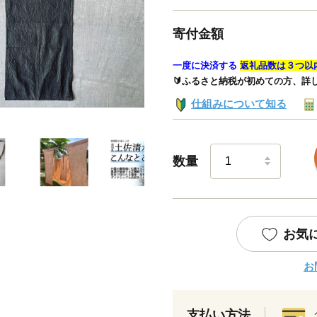
寄付金額
一度に決済する
返礼品数は３つ以
🔰ふるさと納税が初めての方、詳
仕組みについて知る
数量
お気
お
支払い方法