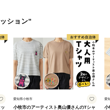
んあります。
一年を通して比較的温暖な
移ろいを感じながら、自然
ァッション"
【SNSを活用しています】
『Instagram 』と 『fa
情報をお届けしております
＃土佐清水市ふるさと納税
皆様の『いいね！』や『シ
ております。
愛知県小牧市
愛
セッ
小牧市のアーティスト奥山優さんのTシャ
小