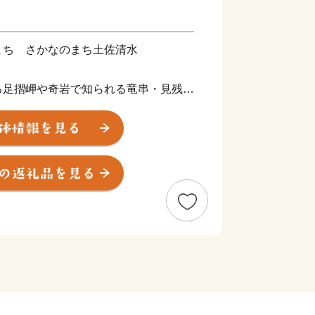
まち さかなのまち土佐清水
る足摺岬や奇岩で知られる竜串・見残海
然あふれるまちです。
、雄大な自然を生かした一次産業と観光
製造や”清水さば”が全国的にも有名で
十八ヶ所三十八番札所金剛福寺や足摺温
ボート、見残し海岸の奇岩、水族館など
フィン、スキューバダイビングなどのマ
の一体感を感じられるレジャーがたくさ