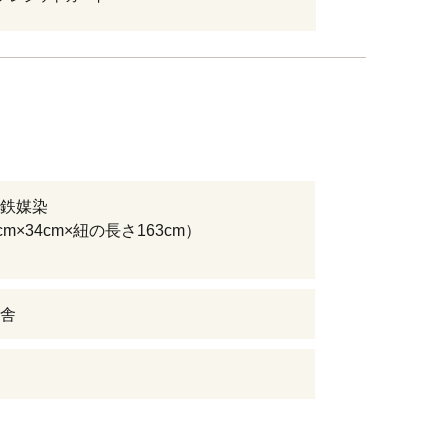
鉄媒染
cm×34cm×紐の長さ163cm）
舎