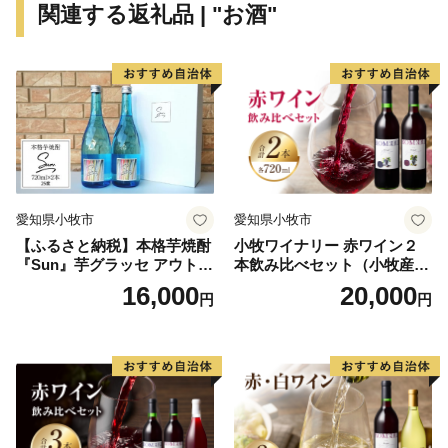
関連する返礼品 | "お酒"
いります。
蓮田市の魅力が詰まったお礼の品をご用意しましたの
で、ご堪能いただきたいと存じます。
愛知県小牧市
愛知県小牧市
【ふるさと納税】本格芋焼酎
小牧ワイナリー 赤ワイン２
『Sun』芋グラッセ アウトド
本飲み比べセット（小牧産ぶ
ア ソロキャンプ ベランピン
どう100％使用）
16,000
20,000
円
円
グ 巣ごもり 就労支援