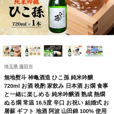
埼玉県 蓮田市
無地熨斗 神亀酒造 ひこ孫 純米吟醸
720ml お酒 晩酌 家飲み 日本酒 お燗 食事
と一緒に楽しめる 純米吟醸酒 熟成 熱燗
ぬる燗 常温 16.5度 辛口 お祝い 結婚式 お
屠蘇 ギフト 地酒 阿波 山田錦 100% 使用