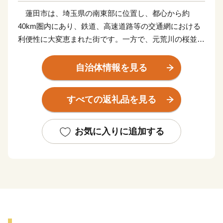
蓮田市は、埼玉県の南東部に位置し、都心から約
40km圏内にあり、鉄道、高速道路等の交通網における
利便性に大変恵まれた街です。一方で、元荒川の桜並
木、黒浜沼等の自然や国指定史跡黒浜貝塚等の歴史的文
化遺産にも恵まれています。
自治体情報を見る
現在、更なる発展を目指し、産業団地の整備や民間活
力を活用した認定こども園や保育園の整備等を積極的に
すべての返礼品を見る
推進しています。
また、令和２年１０月には蓮田駅西口再開発ビル「プ
レックス蓮田」が完成し、令和３年４月２日に再開発ビ
お気に入りに追加する
ル内の行政窓口（蓮田駅西口行政センター）がオープン
しました。令和４年４月２４日には蓮田スマートインタ
ーチェンジ(上り線)が開通しました。
農商工連携による地元農産物や加工品の販売等をはじ
めとした地域活性化を推進する施策に取り組むととも
に、地域特性を生かした基盤整備を検討していきます。
いただいた寄附金は、蓮田市の街づくりに役立ててま