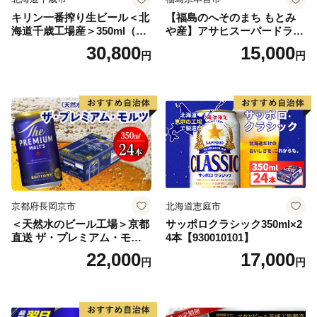
キリン一番搾り生ビール＜北
【福島のへそのまち もとみ
海道千歳工場産＞350ml（24
や産】アサヒスーパードライ
本） 2ケース
350ml×24本 合計8.4L 1ケー
30,800
15,000
円
円
ス アルコール度数5% 缶ビー
ル お酒 ビール アサヒ スーパ
ードライ super dry 24缶 辛
口 送料無料 カメイ 本宮市
【07214-0206】
京都府長岡京市
北海道恵庭市
＜天然水のビール工場＞京都
サッポロクラシック350ml×2
直送 ザ・プレミアム・モル
4本【930010101】
ツ 350ml×24本 プレモル [149
22,000
17,000
円
円
5]