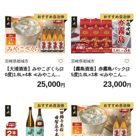
お酒 麦焼酎 芋焼酎
宮崎県都城市
宮崎県都城市
【大浦酒造】みやこざくら(2
【霧島酒造】赤霧島パック(2
0度)1.8L×4本 ≪みやこんじょ
5度)1.8L×3本 ≪みやこんじょ
特急便≫_AD-0771
特急便≫_23-07-K03P-1800-3
25,000
23,000
円
円
-Q