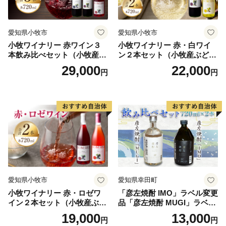
愛知県小牧市
愛知県小牧市
小牧ワイナリー 赤ワイン３
小牧ワイナリー 赤・白ワイ
本飲み比べセット（小牧産ぶ
ン２本セット（小牧産ぶどう
どう100％使用）
100％使用）
29,000
22,000
円
円
愛知県小牧市
愛知県幸田町
小牧ワイナリー 赤・ロゼワ
「彦左焼酎 IMO」ラベル変更
イン２本セット（小牧産ぶど
品「彦左焼酎 MUGI」ラベル
う100％使用）
変更品 飲み比べ セット 合計
19,000
13,000
円
円
2本 720ml×各1本 25度 焼酎