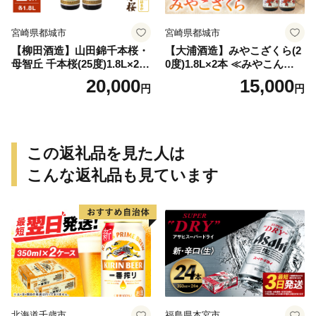
宮崎県都城市
宮崎県都城市
【柳田酒造】山田錦千本桜・
【大浦酒造】みやこざくら(2
母智丘 千本桜(25度)1.8L×2本
0度)1.8L×2本 ≪みやこんじょ
≪みやこんじょ特急便≫_AC
特急便≫_MJ-0771
20,000
15,000
円
円
-0751
この返礼品を見た人は
こんな返礼品も見ています
北海道千歳市
福島県本宮市