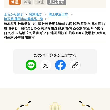
常温
冷蔵
冷凍
別送不可
まちから探す
関東地方
埼玉県蓮田市
埼玉県 蓮田市の返礼品一覧
無地熨斗 神亀酒造 ひこ孫 純米吟醸 720ml お酒 晩酌 家飲み 日本酒 お
燗 食事と一緒に楽しめる 純米吟醸酒 熟成 熱燗 ぬる燗 常温 16.5度 辛
口 お祝い 結婚式 お屠蘇 ギフト 地酒 阿波 山田錦 100% 使用 贈り物 送
料無料 埼玉県 蓮田市
このページをシェアする