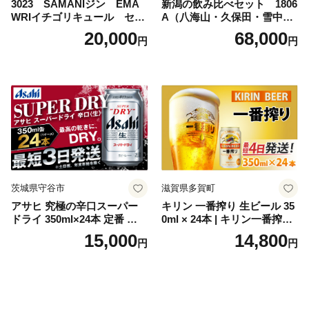
3023 SAMANIジン EMA
新潟の飲み比べセット 1806
WRIイチゴリキュール セッ
A（八海山・久保田・雪中
ト（箱入り）【大人の味 酒
梅・越乃寒梅・かたふね・千
20,000
68,000
円
円
お酒 洋酒 スピリッツ クラフ
代の光）
トジン 国産 sake SAKE gin
GIN liqueur LIQUEUR お酒
セット 詰め合わせ カクテル
ソーダ割り アルコール ロッ
ク ソーダ ジントニック 】
茨城県守谷市
滋賀県多賀町
アサヒ 究極の辛口スーパー
キリン 一番搾り 生ビール 35
ドライ 350ml×24本 定番 ビー
0ml × 24本 | キリン一番搾り
ル 缶ビール 酒 お酒 アルコー
キリンビール 一番搾り ビー
15,000
14,800
円
円
ル 辛口
ル 24缶 きりんいちばんしぼ
り キリン一番搾り びーる 1
ケース 24缶 24本 キリン一番
搾り KIRIN きりん 麒麟 キリ
ン一番搾り いちばんしぼり