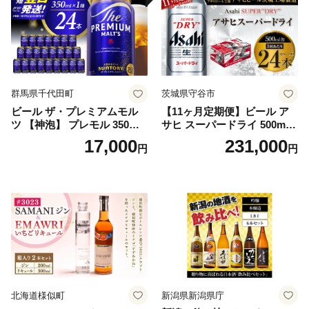
群馬県千代田町
茨城県守谷市
ビール ザ・プレミアムモル
【11ヶ月定期便】ビール ア
ツ 【神泡】 プレモル 350ml
サヒ スーパードライ 500ml 2
× 24本 サントリー〈天然水の
4本 1ケース×11ヶ月 | アサヒ
17,000
231,000
円
円
ビール工場〉群馬※沖縄・離
ビール 究極の辛口 酒 お酒 ア
島地域へのお届け不可
ルコール 生ビール Asahi ア
サヒビール スーパードライ s
uper dry 11回 缶ビール 缶 ギ
フト 内祝い 茨城県守谷市 送
料無料
北海道様似町
新潟県新潟県庁