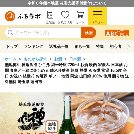
令和８年熊本地震 災害支援寄付受付について
上限額
お気に入り
カート
メニュー
検索
トップ
ランキング
返礼品一覧
まち一覧
特集
初心者ガイド
ホーム
ものから探す
お酒
日本酒
無地熨斗 神亀酒造 ひこ孫 純米吟醸 720ml お酒 晩酌 家飲み 日本酒 お
燗 食事と一緒に楽しめる 純米吟醸酒 熟成 熱燗 ぬる燗 常温 16.5度 辛
口 お祝い 結婚式 お屠蘇 ギフト 地酒 阿波 山田錦 100% 使用 贈り物 送
料無料 埼玉県 蓮田市