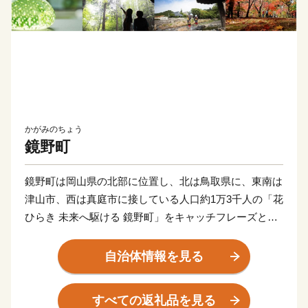
かがみのちょう
鏡野町
鏡野町は岡山県の北部に位置し、北は鳥取県に、東南は
津山市、西は真庭市に接している人口約1万3千人の「花
ひらき 未来へ駆ける 鏡野町」をキャッチフレーズとし
た町です。古くから山陰、山陽をなどの主要都市を結ぶ
地域となっており、様々な自然の恵みや文化、伝統を有
自治体情報を見る
しています。鏡野町には森や渓谷、田園風景と、四季を
通じて感動できる景観が点在しています。中国山地屈指
すべての返礼品を見る
の岡山県立森林公園、岡山を代表する紅葉スポット・奥