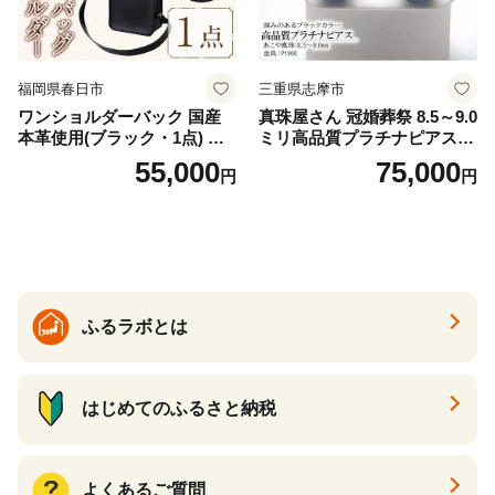
福岡県春日市
三重県志摩市
ワンショルダーバック 国産
真珠屋さん 冠婚葬祭 8.5～9.0
本革使用(ブラック・1点) 鞄
ミリ高品質プラチナピアス P
バック バッグ カバン レザー
t900 志摩産アコヤ真珠 ブラ
55,000
75,000
円
円
国産 日本製 牛革 黒 革 革製
ックパール 黒真珠
品 手作り 男性 女性 レディー
ス メンズ【ksg1307-bk】【Z
enis】
ふるラボとは
はじめてのふるさと納税
よくあるご質問