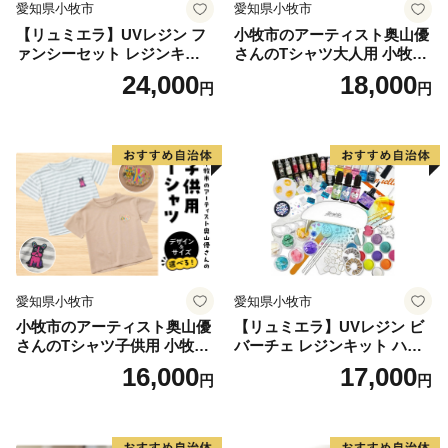
愛知県小牧市
愛知県小牧市
多くの文人にも愛された風情ある山里のいで湯。良質な
【リュミエラ】UVレジン フ
小牧市のアーティスト奥山優
美人の湯として、与謝野鉄幹・晶子夫妻、棟方志功、小
ァンシーセット レジンキッ
さんのTシャツ大人用 小牧市
説「秋津温泉」を書いた藤原審爾などの多くの文人墨客
ト ハンドメイド レジンクラ
制70周年記念
24,000
18,000
円
円
フト アクセサリーキット 手
や全国からの温泉ファンを引き付けています。
作り セット レジン LEDライ
ト
☆妖精の森ガラス美術館
世界的に珍しいウランガラス専門美術館「妖精の森ガラ
ス美術館」内にあるガラス工房では、吹きガラス体験・
サンドブラスト体験・リューター体験と３種類のガラス
作りを体験することができます。
☆岩井の滝と岩井の名水
愛知県小牧市
愛知県小牧市
子宝伝説もある岡山県最北端の滝。上部に岩盤が突き出
小牧市のアーティスト奥山優
【リュミエラ】UVレジン ビ
て岩屋を形成し、滝の裏側から眺めることができる「裏
さんのTシャツ子供用 小牧市
バーチェ レジンキット ハン
見の滝」。裏から見るとカーテンのような神秘的な姿
制70周年記念
ドメイド レジンクラフト ア
16,000
17,000
円
円
で、パワースポットにもなっています。
クセサリーキット 手作り セ
ット レジン LEDライト
◆お問い合わせ先◆