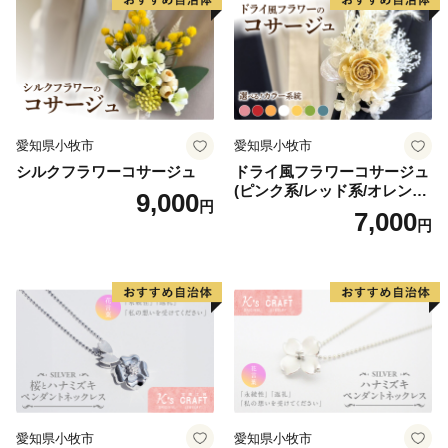
==============================
鏡野町ふるさと納税コールセンター
TEL ：050-3355-7158
MAIL：o.kagamino@do-furusato.jp
受付時間：平日9:00〜17:15
==============================
愛知県小牧市
愛知県小牧市
シルクフラワーコサージュ
ドライ風フラワーコサージュ
(ピンク系/レッド系/オレンジ
9,000
円
系/ホワイト系/イエロー系/グ
7,000
円
リーン系/ブルー系）
愛知県小牧市
愛知県小牧市