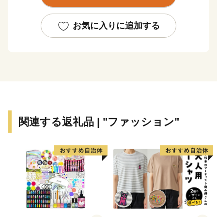
津渓、岡山県下最大級の規模の恩原高原スキー
場・・・・・。鏡野町には、ここでしか味わえない楽し
お気に入りに追加する
さがあります。それぞれのスポットを巡って身も心もリ
フレッシュ。豊かな自然が満喫できます。
オススメスポット
☆奥津渓
渓流沿いに遊歩道があり、花崗岩が浸食されてできた甌
穴などの奥津渓八景の自然美を満喫できます。秋には渓
関連する返礼品 | "ファッション"
谷の両側が鮮やかな紅色に染まり、10月下旬から11月
中旬には「奥津もみじ祭り」を開催。幻想的なライトア
ップをはじめ、多彩なイベントや地域の特産品の販売な
どが楽しめます。美作三湯のひとつ、奥津温泉も近く、
少し足をのばせば、珍しいウランガラスを展示している
妖精の森ガラス美術館もあります。
☆奥津温泉