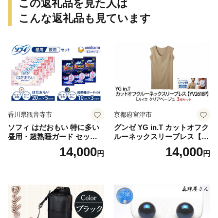
この返礼品を見た人は
こんな返礼品も見ています
香川県観音寺市
京都府宮津市
ソフィ はだおもい 特に多い
グンゼ YG in.T カットオフク
昼用・超熟睡ガード セット
ルーネックスリーブレス【Y
羽付き ナプキン 生理用品 サ
V2618P】Lサイズ クリアベ
14,000
14,000
円
円
ニタリー ユニ・チャーム
ージュ3枚セット [№5716-04
32]