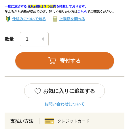
一度に決済する
返礼品数は３つ以内
を推奨しております。
🔰ふるさと納税が初めての方、詳しく知りたい方は
こちら
でご確認ください。
仕組みについて知る
上限額を調べる
数量
寄付する
お気に入りに追加する
お問い合わせについて
支払い方法
クレジットカード