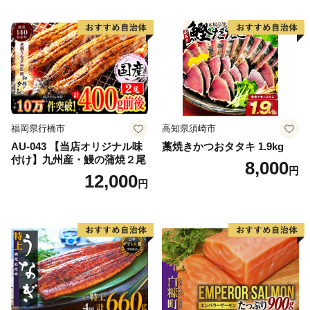
福岡県行橋市
高知県須崎市
AU-043 【当店オリジナル味
藁焼きかつおタタキ 1.9kg
付け】九州産・鰻の蒲焼２尾
8,000
円
12,000
円