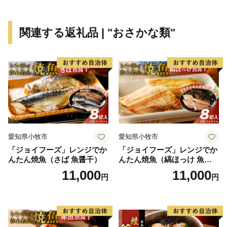
ふるさと大分市応援寄附金について
5,000円以上寄附をしていただいた方には、市のＰＲも
関連する返礼品 | "おさかな類"
兼ねて返礼品をお送りさせていただきます。
【ご注意】
・返礼品の送付は、大分市外にお住まいの方に限らせて
いただきます。
・寄附につきましては、年度内の回数制限は現在設けて
おりません。
・返礼品のお届けには1～2ヶ月程度かかることがありま
愛知県小牧市
愛知県小牧市
す。
「ジョイフーズ」レンジでか
「ジョイフーズ」レンジでか
・返礼品の写真はイメージです。
んたん焼魚（さば 魚醤干）
んたん焼魚（縞ほっけ 魚醤
※長期不在、住所不明等で返礼品をお受取りいただけな
干）
11,000
11,000
円
円
かった場合、再発送は出来かねますので、ご了承くださ
い。
※お受け取りできない期間が予め分かっている場合は、
お申込み時に「備考欄」へご記入くださいませ。