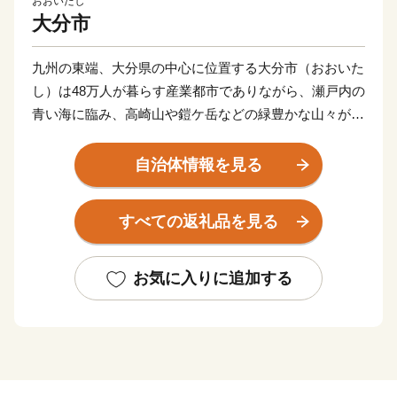
おおいたし
大分市
九州の東端、大分県の中心に位置する大分市（おおいた
し）は48万人が暮らす産業都市でありながら、瀬戸内の
青い海に臨み、高崎山や鎧ケ岳などの緑豊かな山々が周
辺部に連なる自然豊かなまちです。
東九州経済の中心地であり、戦国時代の武将・大友宗麟
自治体情報を見る
公の時代より日本を代表する国際色豊かな貿易都市・南
蛮文化の発祥都市として繁栄し、高度成長期以降は工業
すべての返礼品を見る
を中心として幅広い産業が展開され、製造品出荷額は九
州第一位を続けています。
一方で豊かな自然にも恵まれ、全国ブランド「関あじ・
お気に入りに追加する
関さば」をはじめとした海産物や、「豊後牛」「おおい
た和牛」など様々な農畜産物、「大分ふぐ」「とり天」
「大分銘菓ざびえる」「吉野の鶏めし」など多彩な食資
源に恵まれた自然と都市が共存するまちです。