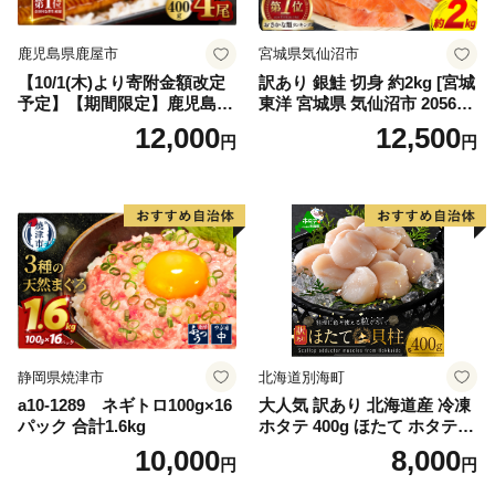
鹿児島県鹿屋市
宮城県気仙沼市
【10/1(木)より寄附金額改定
訳あり 銀鮭 切身 約2kg [宮城
予定】【期間限定】鹿児島県
東洋 宮城県 気仙沼市 205649
大隅産うなぎ蒲焼4尾（400
91] 鮭 魚介類 海鮮 訳アリ 規
12,000
12,500
円
円
g） KN007-023
格外 不揃い さけ サケ 鮭切身
シャケ 切り身 冷凍 家庭用 お
かず 弁当 支援 サーモン 銀鮭
切り身 魚 わけあり
静岡県焼津市
北海道別海町
a10-1289 ネギトロ100g×16
大人気 訳あり 北海道産 冷凍
パック 合計1.6kg
ホタテ 400g ほたて ホタテ
帆立 貝柱 海鮮 魚介類 刺身
10,000
8,000
円
円
大粒 天然 海鮮 ランキング 大
人気 人気 おすすめ 訳あり ）