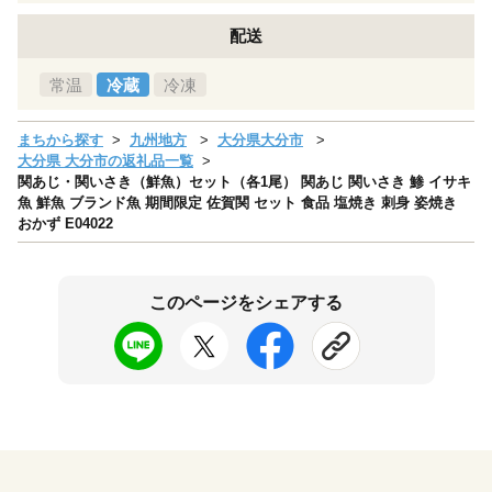
配送
常温
冷蔵
冷凍
まちから探す
九州地方
大分県大分市
大分県 大分市の返礼品一覧
関あじ・関いさき（鮮魚）セット（各1尾） 関あじ 関いさき 鯵 イサキ
魚 鮮魚 ブランド魚 期間限定 佐賀関 セット 食品 塩焼き 刺身 姿焼き
おかず E04022
このページをシェアする