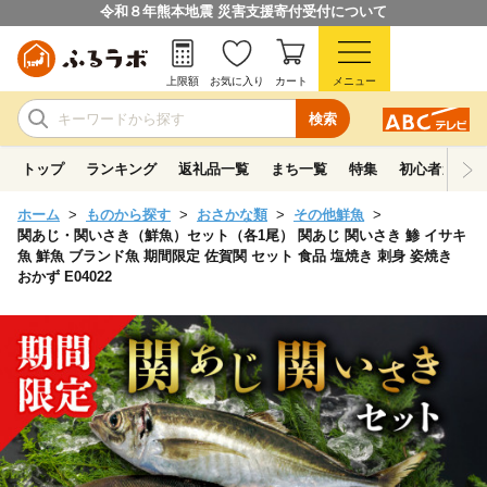
令和８年熊本地震 災害支援寄付受付について
上限額
お気に入り
カート
メニュー
検索
トップ
ランキング
返礼品一覧
まち一覧
特集
初心者ガイド
ホーム
ものから探す
おさかな類
その他鮮魚
関あじ・関いさき（鮮魚）セット（各1尾） 関あじ 関いさき 鯵 イサキ
魚 鮮魚 ブランド魚 期間限定 佐賀関 セット 食品 塩焼き 刺身 姿焼き
おかず E04022