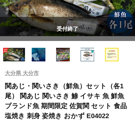
受付終了
大分県 大分市
関あじ・関いさき（鮮魚）セット（各1
尾） 関あじ 関いさき 鯵 イサキ 魚 鮮魚
ブランド魚 期間限定 佐賀関 セット 食品
塩焼き 刺身 姿焼き おかず E04022