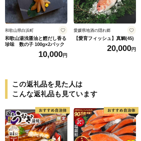
和歌山県白浜町
愛媛県地酒の隠れ郷
和歌山湯浅醤油と鰹だし香る
【愛育フィッシュ】真鯛(45)
珍味 数の子 100g×2パック
20,000
円
10,000
円
この返礼品を見た人は
こんな返礼品も見ています