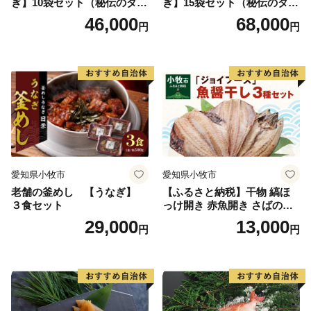
ぎ】10袋セット（秘伝のタレ
ぎ】15袋セット（秘伝のタレ
付）
付）
46,000
68,000
円
円
愛知県小牧市
愛知県小牧市
老舗の釜めし 【うなぎ】
【ふるさと納税】干物 縞ほ
３食セット
っけ開き 赤魚開き さばの開
き 魚醤干し 3種 セット 詰め
29,000
13,000
円
円
合わせ 魚 おかず 肉厚 おいし
い さば 赤魚 縞ホッケ ジョイ
フーズ 魚貝類 お取り寄せ お
取り寄せグルメ 魚醤 ナンプ
ラー 愛知県 小牧市 冷凍 送料
無料