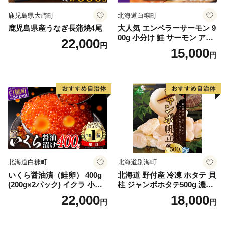
鹿児島県大崎町
北海道白糠町
鹿児島県産うなぎ長蒲焼4尾
大人気 エンペラーサーモン 9
00g 小分け 鮭 サーモン アト
22,000
円
ランティックサーモン 水産
15,000
円
庁長官賞 受賞 さけ シャケ し
ゃけ sake カルパッチョ ソテ
ー レアステーキ 人気 高級 大
満足 美味しい 贈答 生食用 刺
身 お刺身 刺し身 魚介類 海鮮
冷凍 厚切り 薄切り ふるさと
納税 ふるさとチョイス チョ
イス 北海道 白糠町
北海道白糠町
北海道別海町
いくら醤油漬（鮭卵） 400g
北海道 野付産 冷凍 ホタテ 貝
(200g×2パック) イクラ 小分
柱 ジャンボホタテ500g 濃厚
け いくら醤油漬 鮭いくら い
な旨味と甘み （ほたて ホタ
22,000
18,000
円
円
くら醤油漬け 鮭 鮭卵 ikura
テ 帆立 貝柱 ホタテ貝柱 大玉
醤油いくら 冷凍いくら いく
大粒 北海道 別海 野付 ふるさ
ら北海道 醤油鮭いくら 人気
と納税）