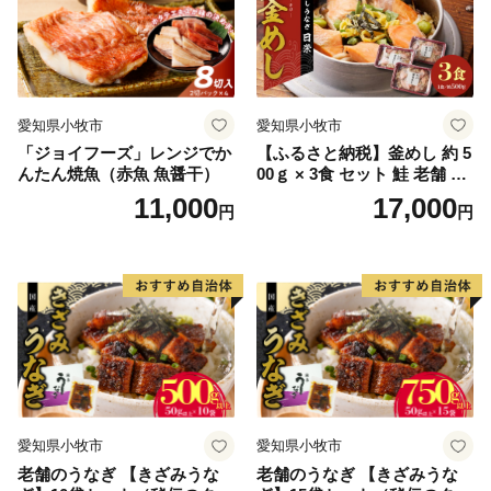
愛知県小牧市
愛知県小牧市
「ジョイフーズ」レンジでか
【ふるさと納税】釜めし 約 5
んたん焼魚（赤魚 魚醤干）
00ｇ × 3食 セット 鮭 老舗 急
速冷凍 レンチン 時短 簡単調
11,000
17,000
円
円
理 食品 加工品 海鮮 手作り
ほくほく ご飯 お弁当 おにぎ
り お茶漬け お取り寄せ お取
り寄せグルメ 愛知県 小牧市
送料無料
愛知県小牧市
愛知県小牧市
老舗のうなぎ 【きざみうな
老舗のうなぎ 【きざみうな