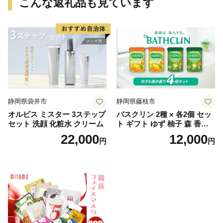
こんな返礼品も見ています
静岡県袋井市
静岡県藤枝市
オルビス ミスター 3ステップ
バスクリン 2種 × 各2個 セッ
セット 洗顔 化粧水 クリーム
ト ギフト ゆず 柚子 森 香り
日用品 お風呂 バス用品 温活
22,000
12,000
円
円
アロマ 香り まとめ買い静岡
県 藤枝市 医薬部外品