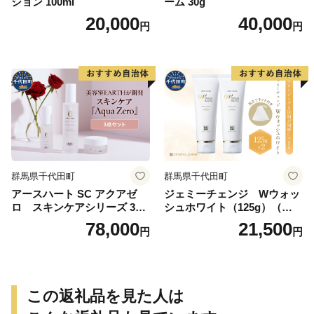
ション 100ml
ーム 30g
20,000
40,000
円
円
群馬県千代田町
群馬県千代田町
アースハート SC アクアゼ
ジェミーチェンジ Wウォッ
ロ スキンケアシリーズ 3点
シュホワイト（125g）（泡立
セット
てネット付）×2本 群馬県 千
78,000
21,500
円
円
代田町
この返礼品を見た人は