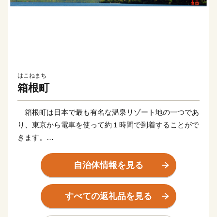
はこねまち
箱根町
箱根町は日本で最も有名な温泉リゾート地の一つであ
り、東京から電車を使って約１時間で到着することがで
きます。
新幹線の停車駅や東名高速道路のインターチェンジから
のアクセスも非常に良く、東京、京都、大阪、富士山な
自治体情報を見る
ど日本で人気の観光地を周遊する旅の滞在地として便利
な立地にあります。
すべての返礼品を見る
そのため、国内外から毎年2000万人を超える観光客が
訪れます。富士箱根伊豆国立公園の中央に位置し、世界