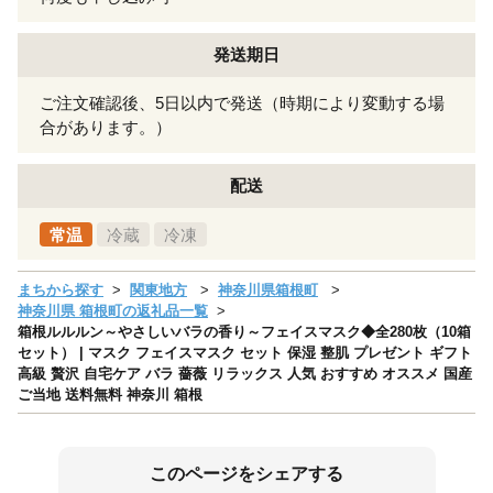
発送期日
ご注文確認後、5日以内で発送（時期により変動する場
合があります。）
配送
常温
冷蔵
冷凍
まちから探す
関東地方
神奈川県箱根町
神奈川県 箱根町の返礼品一覧
箱根ルルルン～やさしいバラの香り～フェイスマスク◆全280枚（10箱
セット） | マスク フェイスマスク セット 保湿 整肌 プレゼント ギフト
高級 贅沢 自宅ケア バラ 薔薇 リラックス 人気 おすすめ オススメ 国産
ご当地 送料無料 神奈川 箱根
このページをシェアする