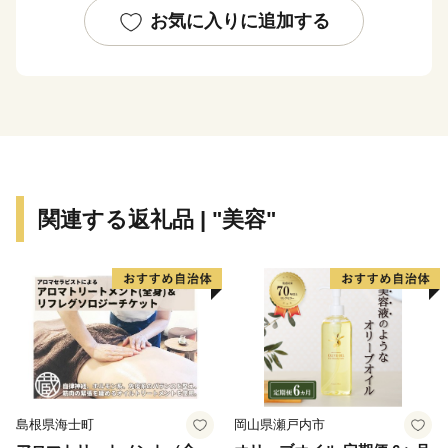
文化遺産にも登録されている富士山を近くに見ることも
お気に入りに追加する
出来ます。
箱根には、約20種類もある豊富な温泉、明鏡芦ノ湖を
はじめとした美しい自然とそれに調和した多彩な美術
館、100を超える旅館やホテルがあり、また、登山電
車、ケーブルカー、ロープウェイ、遊覧船などのバラエ
ティーに富んだ乗り物、江戸時代の様子を色濃く残す箱
関連する返礼品 | "美容"
根旧街道や伝統工芸品など、様々な魅力を持つ一大リゾ
ートです。
箱根町では、「ふるさと納税制度」を活用し、箱根町
のまちづくりを応援していただける皆様からの寄付を募
っています。
箱根町出身の方や箱根町を訪れたことのある方など、
「箱根ファン」の皆様の応援をお待ちしています。
島根県海士町
岡山県瀬戸内市