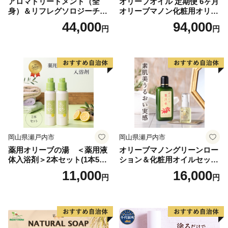
アロマトリートメント（全
オリーブオイル 定期便 6ヶ月
身）＆リフレグソロジーチケ
オリーブマノン化粧用オリー
ット
ブオイル 200ml オリーブ オ
44,000
94,000
円
円
イル 美容 スキンケア 化粧用
油 オリーブ油 お楽しみ
岡山県瀬戸内市
岡山県瀬戸内市
薬用オリーブの湯 ＜薬用液
オリーブマノングリーンロー
体入浴剤＞2本セット(1本500
ション＆化粧用オイルセット
ml） 美容
美容グッズ スキンケア 化粧
11,000
16,000
円
円
水