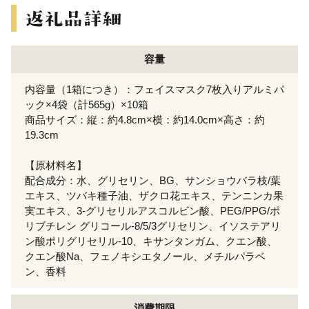
容量
内容量（1箱につき）：フェイスマスク7枚入りアルミパ
ック×4袋（計565g）×10箱
商品サイズ：縦：約4.8cm×横：約14.0cm×高さ：約
19.3cm
【原材料名】
配合成分：水、グリセリン、BG、サンショウバラ枝/葉
エキス、ツバキ種子油、ザクロ花エキス、テンニンカ果
実エキス、3-グリセリルアスコルビン酸、PEG/PPG/ポ
リブチレン グリコール-8/5/3グリセリン、イソステアリ
ン酸ポリグリセリル-10、キサンタンガム、クエン酸、
クエン酸Na、フェノキシエタノール、メチルパラベ
ン、香料
消費期限