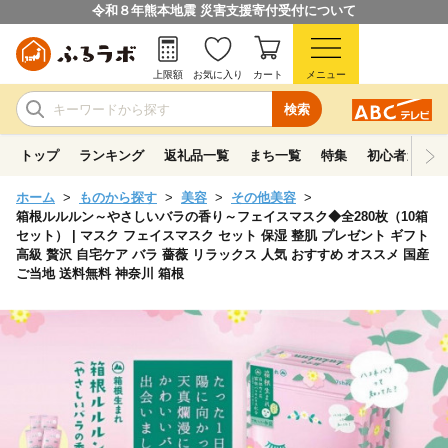
令和８年熊本地震 災害支援寄付受付について
上限額
お気に入り
カート
メニュー
検索
トップ
ランキング
返礼品一覧
まち一覧
特集
初心者ガイド
ホーム
ものから探す
美容
その他美容
箱根ルルルン～やさしいバラの香り～フェイスマスク◆全280枚（10箱
セット） | マスク フェイスマスク セット 保湿 整肌 プレゼント ギフト
高級 贅沢 自宅ケア バラ 薔薇 リラックス 人気 おすすめ オススメ 国産
ご当地 送料無料 神奈川 箱根