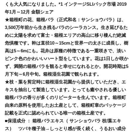
くも大人気になりました。*1 インテージSLIパック市場 2019
年1月～12月 金額シェア
★箱根町の花、箱根バラ（正式和名：サンショウバラ）は、
3,500万年前から生き残るバラのシーラカンス。生き延びるた
めに太陽を求めて富士・箱根エリアの高山に移り棲んだ絶滅
危惧種です。幹は直径10～15cmと世界一の太さに成長し、樹
高は5～6mにも。花弁は原種の特徴である一重咲きで、淡い
ピンク色のかわいいハート型をしています。花は1日しか咲か
ず、満開の箱根バラを観ると幸せになれるとか。開花時期は5
月下旬～6月中旬。箱根湿生花園で観られます。
★枝・葉を剪定時に箱根湿生花園から提供していただき、エ
キスを抽出して製造しています。とっても癒やされる優しい
箱根バラの香りが多くのリピーターを生んでいます。箱根町
由来の原料を使用したお土産として、箱根町章のパッケージ
記載を正式に認められている唯一の箱根土産です。
■保湿成分 ： 箱根バラエキス（ サンショウバラ 枝/葉エキ
ス） ツバキ種子油→しっとり感が長く続く、うるおい成分