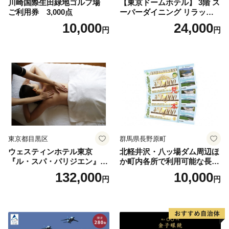
川崎国際生田緑地ゴルフ場
【東京ドームホテル】 3階 ス
ご利用券 3,000点
ーパーダイニング リラッサ
ランチブッフェ お食事券 大
10,000
24,000
円
円
人1名様分 関東 東京 ご利用
券 ランチ 昼食 食事券 レスト
ラン ブッフェ 東京都 お食事
券
東京都目黒区
群馬県長野原町
ウェスティンホテル東京
北軽井沢・八ッ場ダム周辺ほ
『ル・スパ・パリジエン』選
か町内各所で利用可能な長野
べるボディセラピー90分/1名
原町ふるさと感謝券（3,000
132,000
10,000
円
円
円分）【トラベル 観光 旅行
お土産 群馬県 長野原町 北軽
井沢】