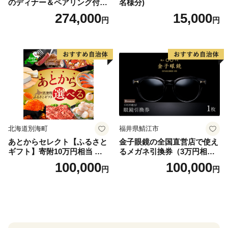
のディナー＆ペアリング付宿
名様分)
泊プラン＜デラックスツイン
274,000
15,000
円
円
＞
北海道別海町
福井県鯖江市
あとからセレクト【ふるさと
金子眼鏡の全国直営店で使え
ギフト】寄附10万円相当 あ
るメガネ引換券（3万円相
とから選べる！ ギフト いく
当） Bronze
100,000
100,000
円
円
ら ほたて 海鮮 牛肉 別海町
ケーキ アイス （ 後から 選べ
る カタログ カタログポイン
ト カタログギフト あとから
カタログ あとからカタログ
ポイント あとからカタログ