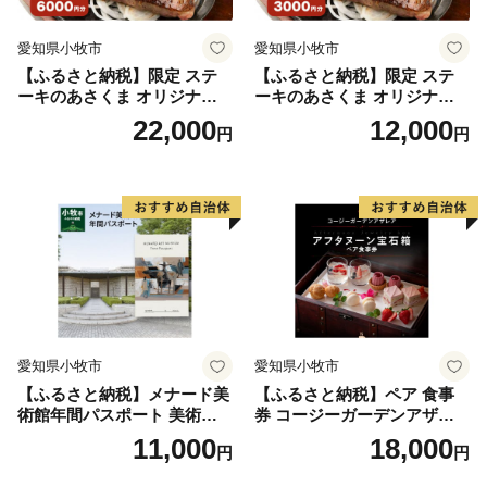
愛知県小牧市
愛知県小牧市
【ふるさと納税】限定 ステ
【ふるさと納税】限定 ステ
ーキのあさくま オリジナル
ーキのあさくま オリジナル
お食事券 6000円 お好きなメ
お食事券 3000円 お好きなメ
22,000
12,000
円
円
ニュー 好きなだけ コーンス
ニュー 好きなだけ コーンス
ープ カレー サラダ プリン ソ
ープ カレー サラダ プリン ソ
フトクリーム デザート 愛知
フトクリーム デザート 愛知
県 小牧店 小牧市 チケット 送
県 小牧店 小牧市 チケット 送
料無料
料無料
愛知県小牧市
愛知県小牧市
【ふるさと納税】メナード美
【ふるさと納税】ペア 食事
術館年間パスポート 美術館
券 コージーガーデンアザレ
メナード アート
ア アフタヌーン宝石箱 ホテ
11,000
18,000
円
円
ル特製 デザート 6種類 サン
ドウィッチ コーヒー または