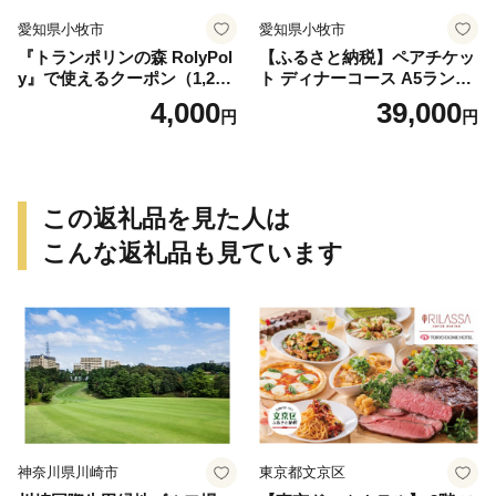
愛知県小牧市
愛知県小牧市
『トランポリンの森 RolyPol
【ふるさと納税】ペアチケッ
y』で使えるクーポン（1,200
ト ディナーコース A5ランク
円）
飛騨牛 コース 記念日 お誕生
4,000
39,000
円
円
日 特別な日 完全個室 ノンア
ルコール スパークリングワ
イン 1本付き デザート ドリ
ンク セレブレ お食事券 愛知
県 小牧市 送料無料
この返礼品を見た人は
こんな返礼品も見ています
神奈川県川崎市
東京都文京区