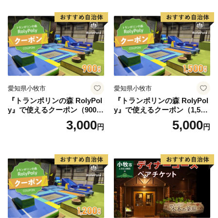
紅茶 スイーツ アフタヌーン
ティー チケット 券 2名様分
お祝 誕生日 記念日 名鉄小牧
ホテル 愛知県 小牧市 送料無
料
愛知県小牧市
愛知県小牧市
『トランポリンの森 RolyPol
『トランポリンの森 RolyPol
y』で使えるクーポン（900
y』で使えるクーポン（1,500
円）
円）
3,000
5,000
円
円