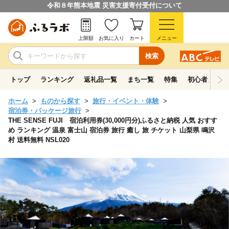
令和８年熊本地震 災害支援寄付受付について
上限額
お気に入り
カート
メニュー
検索
トップ
ランキング
返礼品一覧
まち一覧
特集
初心者ガイド
ホーム
ものから探す
旅行・イベント・体験
宿泊券・パッケージ旅行
THE SENSE FUJI 宿泊利用券(30,000円分)ふるさと納税 人気 おすす
め ランキング 温泉 富士山 宿泊券 旅行 癒し 旅 チケット 山梨県 鳴沢
村 送料無料 NSL020