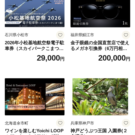
石川県小松市
福井県鯖江市
2026年小松基地航空祭電子駐
金子眼鏡の全国直営店で使え
車券（スカイパークこまつ
るメガネ引換券（6万円相
翼） 駐車場 シャトルバスの
当） Platinum
29,000
200,000
円
円
りばすぐ 石川県 小松市
北海道余市町
兵庫県神戸市
ワインを楽しむYoichi LOOP
神戸どうぶつ王国 入園券(２