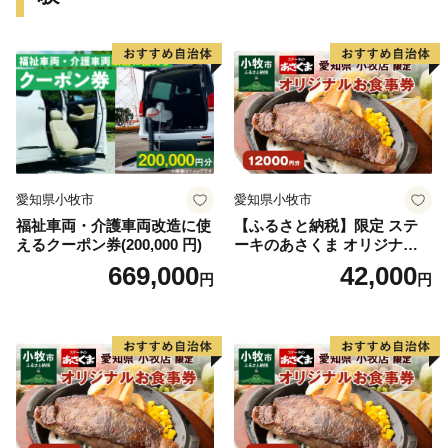
愛知県小牧市
愛知県小牧市
福祉車両・介護車両改造に使
【ふるさと納税】限定 ステ
えるクーポン券(200,000 円)
ーキのあさくま オリジナル
お食事券 12000円 お好きなメ
669,000
42,000
円
円
ニュー 好きなだけ コーンス
ープ カレー サラダ プリン ソ
フトクリーム デザート 愛知
県 小牧店 小牧市 チケット 送
料無料