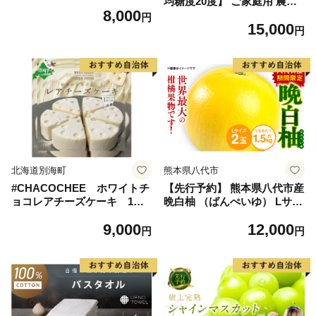
均糖度20度】 ご家庭用 農家
8,000
こだわりの シャイン マスカ
円
15,000
ット 2～3房 合計約1.2kg ブ
円
ドウ 葡萄 岡山県産 国産 フル
ーツ 果物 【 Nini farm 農家
直送 】
北海道別海町
熊本県八代市
#CHACOCHEE ホワイトチ
【先行予約】 熊本県八代市産
ョコレアチーズケーキ 1ホ
晩白柚 （ばんぺいゆ） Lサイ
ール(直径15cm)（北海道,別
ズ 2玉 柑橘 みかん 果物 くだ
9,000
12,000
海町,チーズ,ちーず,チーズケ
もの フルーツ おやつ 特産 熊
円
円
ーキ,ふるさと納税）
本県 八代市 【2026年12月上
旬より順次発送】