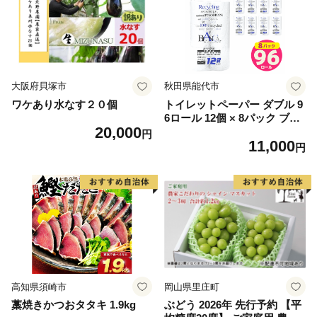
ム 愛南町 愛媛県
大阪府貝塚市
秋田県能代市
ワケあり水なす２０個
トイレットペーパー ダブル 9
6ロール 12個 × 8パック ブラ
20,000
ンカ 再生紙 100％ 芯あり 日
円
11,000
用品 消耗品 無香料 生活用品
円
備蓄 秋田県 能代市 送料無料
《能代製紙》
高知県須崎市
岡山県里庄町
藁焼きかつおタタキ 1.9kg
ぶどう 2026年 先行予約 【平