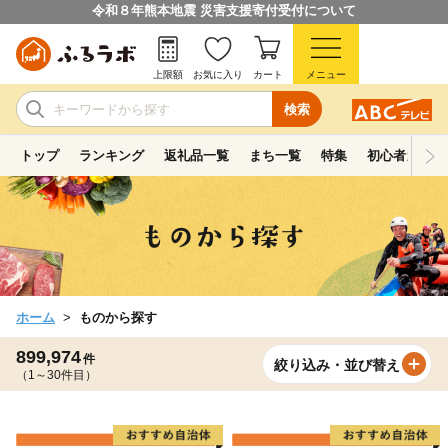
令和８年熊本地震 災害支援寄付受付について
上限額
お気に入り
カート
メニュー
検索
トップ
ランキング
返礼品一覧
まち一覧
特集
初心者ガイド
ホーム
ものから探す
899,974
件
絞り込み・並び替え
（1～30件目）