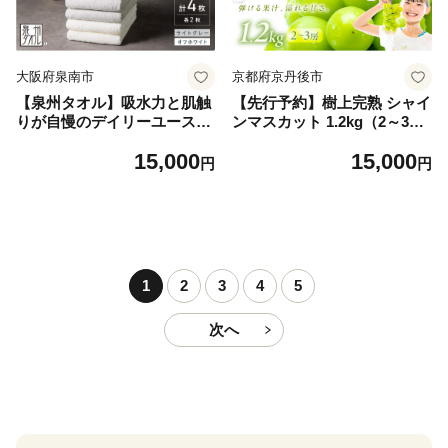
大阪府泉南市
京都府京丹後市
【泉州タオル】吸水力と肌触
【先行予約】樹上完熟 シャイ
りが自慢のデイリーユースバ
ンマスカット 1.2kg（2～3
スタオル オフホワイト・ライ
房）（2026年9月中旬～発
15,000
15,000
トグレー 4枚【配送不可地
送） ふるさと納税 シャイン
円
円
域：北海道・沖縄・離島】
マスカット しゃいんますかっ
【039D-268】
と 葡萄 ブドウ ふるーつ 甘い
あまい ギフト お取り寄せ
1
2
3
4
5
次へ