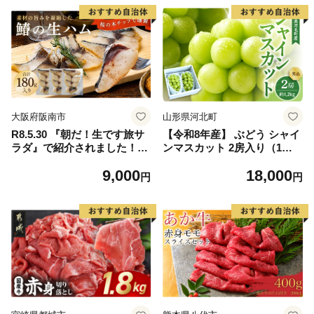
大阪府阪南市
山形県河北町
R8.5.30 『朝だ！生です旅サ
【令和8年産】 ぶどう シャイ
ラダ』で紹介されました！朝
ンマスカット 2房入り（1房6
日放送（ABCテレビ） 鰆の
00g前後） 秀品 山形県河北町
9,000
18,000
生ハム ×3パック（1パックあ
産【山形eLab】 ka074-023-r
円
円
たり、約15g × 約4枚入）さ
8
わら 燻製 熟成