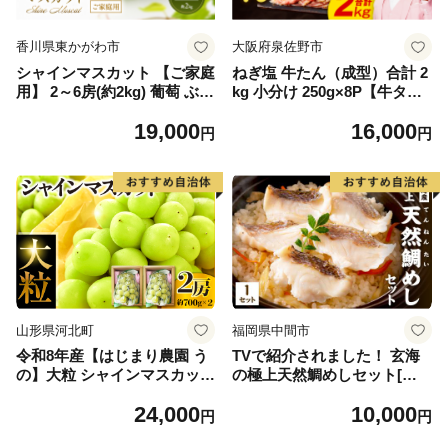
香川県東かがわ市
大阪府泉佐野市
シャインマスカット 【ご家庭
ねぎ塩 牛たん（成型）合計 2
用】 2～6房(約2kg) 葡萄 ぶど
kg 小分け 250g×8P【牛タン
う ブドウ フルーツ 果物 くだ
牛肉 焼肉用 薄切り 訳あり サ
19,000
16,000
もの 果実 旬の果物 旬のフル
イズ不揃い】
円
円
ーツ 香川 香川県 東かがわ市
山形県河北町
福岡県中間市
令和8年産【はじまり農園 う
TVで紹介されました！ 玄海
の】大粒 シャインマスカット
の極上天然鯛めしセット[鯛
２房（約700g×2房） 山形県
の切身、だし汁、鯛茶漬け用
24,000
10,000
河北町産 【河北町観光物産協
だし]【010-0001】
円
円
会】 ka002-004-r8