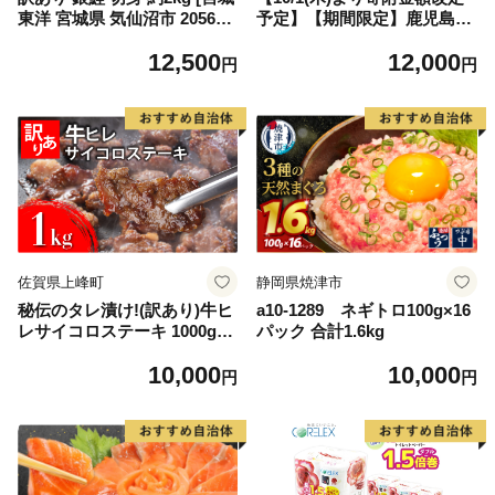
東洋 宮城県 気仙沼市 205649
予定】【期間限定】鹿児島県
91] 鮭 魚介類 海鮮 訳アリ 規
大隅産うなぎ蒲焼4尾（400
12,500
12,000
格外 不揃い さけ サケ 鮭切身
g） KN007-023
円
円
シャケ 切り身 冷凍 家庭用 お
かず 弁当 支援 サーモン 銀鮭
切り身 魚 わけあり
佐賀県上峰町
静岡県焼津市
秘伝のタレ漬け!(訳あり)牛ヒ
a10-1289 ネギトロ100g×16
レサイコロステーキ 1000g
パック 合計1.6kg
【B-1098-AS】
10,000
10,000
円
円