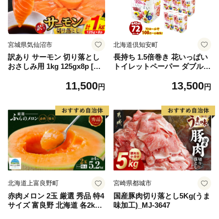
宮城県気仙沼市
北海道倶知安町
訳あり サーモン 切り落とし
長持ち 1.5倍巻き 花いっぱい
おさしみ用 1kg 125gx8p [足
トイレットペーパー ダブル 4
利本店 宮城県 気仙沼市 2056
5ｍ 計72ロール 全18種 花柄
11,500
13,500
4313] 魚 魚介類 鮭 お刺し身
プリント ハーブ 香り付き 日
円
円
刺し身 刺身 生 生食 個包装
本製 まとめ買い 防災 常備品
チリ銀鮭 銀鮭 海鮮 海鮮丼 魚
ペーパー エコ 日用雑貨 消耗
介
品 備蓄 送料無料 北海道 倶知
安町 日用品
北海道上富良野町
宮崎県都城市
赤肉メロン 2玉 厳選 秀品 特4
国産豚肉切り落とし5Kg(うま
サイズ 富良野 北海道 各2kg
味加工)_MJ-3647
～2.6kg 2玉 セット ファーム