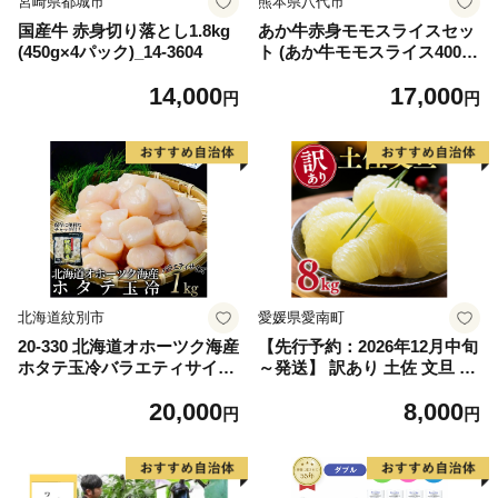
宮崎県都城市
熊本県八代市
国産牛 赤身切り落とし1.8kg
あか牛赤身モモスライスセッ
(450g×4パック)_14-3604
ト (あか牛モモスライス400
g、あか牛のたれ200ml付き)
14,000
17,000
円
円
北海道紋別市
愛媛県愛南町
20-330 北海道オホーツク海産
【先行予約：2026年12月中旬
ホタテ玉冷バラエティサイズ
～発送】 訳あり 土佐 文旦 8k
(1kg)｜ 訳あり サイズ不揃い
g (Mサイズ以上サイズミック
20,000
8,000
ス) 8000円 わけあり ぶんたん
円
円
みかん mikan 蜜柑 ミカン 土
佐文旦 家庭用 産地直送 国産
農家直送 期間限定 特産品 サ
イズミックス くらもとファー