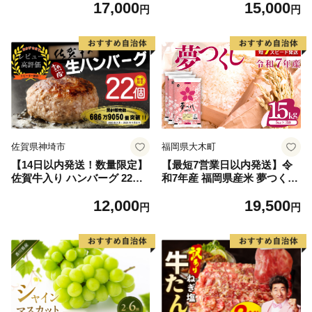
17,000
15,000
富良野 メロン めろん 果物 く
円
円
だもの フルーツ デザート 旬
の果物 旬のフルーツ
佐賀県神埼市
福岡県大木町
【14日以内発送！数量限定】
【最短7営業日以内発送】令
佐賀牛入り ハンバーグ 22個
和7年産 福岡県産米 夢つくし
2.6kg(120g×22個)【佐賀牛 黒
15kg 精米 ※北海道・沖縄・
12,000
19,500
毛和牛 ブランド牛 九州 ハン
離島は配送不可
円
円
バーグ 牛肉 豚肉 国産 お弁当
おかず 惣菜 おすすめ 人気】
(H083106)