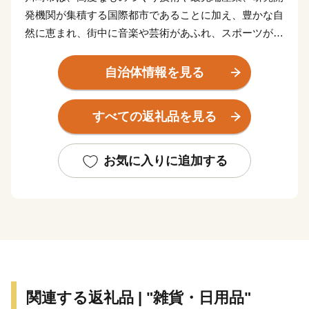
発機関が集積する国際都市であることに加え、豊かな自
然に恵まれ、街中に音楽や芸術があふれ、スポーツが盛
んな元気都市であり、子どもたちや若者をはじめ、誰も
が笑顔になれる「最幸のまち かわさき」を目指し、さ
自治体情報を見る
まざまな取組を進めています。
すべての返礼品を見る
このような本市を「ぜひ応援したい！」と思ってくださ
る、本市出身の方や本市の施策にご賛同くださる皆さま
の想いを「ふるさと納税」にのせ、本市を応援いただけ
お気に入りに追加する
ればと存じます。
寄附していただいた方へは、「川崎の魅力」を「観
る」、「体験する」、「味わう」ことで、川崎らしさを
体感できる機会を用意させていただいております。「川
崎にはこんなにいいものがあるんだ！」と再発見してい
ただきたいと存じます。
関連する返礼品 | "雑貨・日用品"