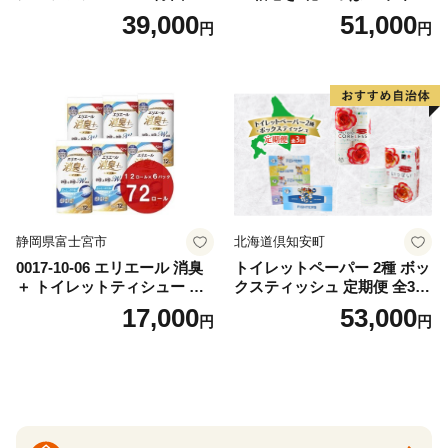
替（43枚×3P）×24袋 日用品
ットペーパー ダブル 45ｍ 計
39,000
51,000
円
円
おもちゃ 拭き取り 手拭き 外
72ロール 全18種 花柄 プリン
出時 お出かけ時 食事前 緑茶
ト ハーブ 香り付き 日本製 ま
カテキン配合
とめ買い 防災 常備品 ペーパ
ー 消耗品 備蓄 送料無料 北海
道 倶知安町 日用品
静岡県富士宮市
北海道倶知安町
0017-10-06 エリエール 消臭
トイレットペーパー 2種 ボッ
＋ トイレットティシュー し
クスティッシュ 定期便 全3
っかり香るフレッシュクリア
回 日本製 まとめ買い 防災
17,000
53,000
円
円
の香り ダブル 12ロール×6パ
常備品 日用雑貨 消耗品 生活
ック 72ロール 25m トイレ
必需品 大容量 備蓄 リサイク
ットペーパー パルプ100％ 消
ル ティッシュ ペーパー まと
臭 防臭 日用品 消耗品 備蓄
め買い 雑貨 倶知安町