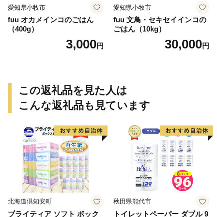
愛知県小牧市
愛知県小牧市
fuu オカメインコのごはん
fuu 文鳥・セキセイインコの
（400g）
ごはん（10kg）
3,000
30,000
円
円
この返礼品を見た人は
こんな返礼品も見ています
北海道倶知安町
秋田県能代市
ブライティア ソフト ボック
トイレットペーパー ダブル 9