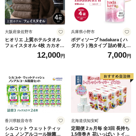
ぺーぱー トイレ クレシア ト
イレットペーパー [BDBH002
-1]
大阪府泉佐野市
兵庫県小野市
ヒオリエ 上質ホテルタオル
ボディソープ hadakara ( ハ
フェイスタオル 4枚 カカオ
ダカラ ) 泡タイプ 詰め替え 4
【タオル 泉州タオル 吸水 普
40ml×4袋 ボディーソープ 泡
12,000
7,000
円
円
段使い 無地 シンプル 日用品
ボディソープ 泡 日用品 消耗
ふわふわ ふかふか 家族 たお
品 バス用品 大容量 いい 匂い
る 一人暮らし】
ボディ 保湿 LION ライオン
泡石鹸 石鹸 兵庫 兵庫県 小野
市
香川県観音寺市
北海道倶知安町
シルコット ウェットティッ
定期便 2ヵ月毎 全3回 長持ち
シュ ノンアルコール除菌詰
1.5倍巻き 花いっぱい トイレ