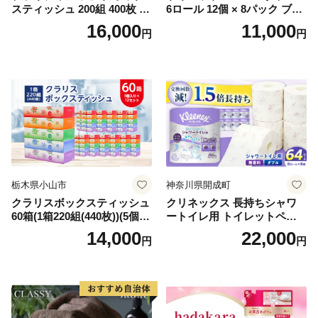
スティッシュ 200組 400枚 60
6ロール 12個 × 8パック ブラ
箱 日本製 まとめ買い ティッ
ンカ 再生紙 100％ 芯あり 日
16,000
11,000
円
円
シュ リサイクル 長持 防災 常
用品 消耗品 無香料 生活用品
備品 日用雑貨 消耗品 生活必
備蓄 秋田県 能代市 送料無料
需品 備蓄 ペーパー 紙 北海道
《能代製紙》
倶知安町 日用品
栃木県小山市
神奈川県開成町
クラリスボックスティッシュ
クリネックス 長持ちシャワ
60箱(1箱220組(440枚))(5個入
ートイレ用 トイレットペー
り×12セット)【1256759】
パー（ダブル）64ロール(8ロ
14,000
22,000
円
円
ール×8パック) 開成町 トイレ
ットペーパーダブル 日用品
国産 新生活 ダブル SDGs 備
蓄 防災 エコ 消耗品 生活雑貨
生活用品 無香料 トイレット
ペーパー ダブル といれっと