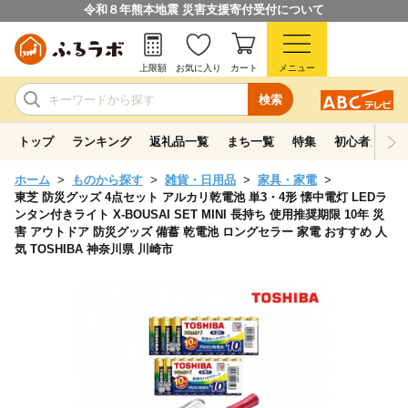
令和８年熊本地震 災害支援寄付受付について
上限額
お気に入り
カート
メニュー
検索
トップ
ランキング
返礼品一覧
まち一覧
特集
初心者ガイド
ホーム
ものから探す
雑貨・日用品
家具・家電
東芝 防災グッズ 4点セット アルカリ乾電池 単3・4形 懐中電灯 LEDラ
ンタン付きライト X-BOUSAI SET MINI 長持ち 使用推奨期限 10年 災
害 アウトドア 防災グッズ 備蓄 乾電池 ロングセラー 家電 おすすめ 人
気 TOSHIBA 神奈川県 川崎市