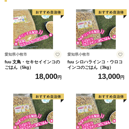
皆さまの想いを、福祉や芸術・文化、環境をはじめさま
ざまな分野に活用させていただき、施策に反映させてま
いりますので、応援をよろしくお願いいたします。
※本市では、いかなる理由があっても、お申込後の寄附
の取り下げ（キャンセル）及び寄附金の返金は致しかね
ますので御注意ください。
愛知県小牧市
愛知県小牧市
fuu 文鳥・セキセイインコの
fuu シロハラインコ・ウロコ
ごはん（5kg）
インコのごはん（3kg）
18,000
13,000
円
円