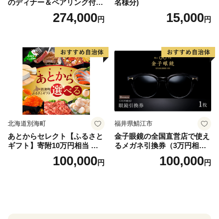
のディナー＆ペアリング付宿
名様分)
泊プラン＜デラックスツイン
274,000
15,000
円
円
＞
北海道別海町
福井県鯖江市
あとからセレクト【ふるさと
金子眼鏡の全国直営店で使え
ギフト】寄附10万円相当 あ
るメガネ引換券（3万円相
とから選べる！ ギフト いく
当） Bronze
100,000
100,000
円
円
ら ほたて 海鮮 牛肉 別海町
ケーキ アイス （ 後から 選べ
る カタログ カタログポイン
ト カタログギフト あとから
カタログ あとからカタログ
ポイント あとからカタログ