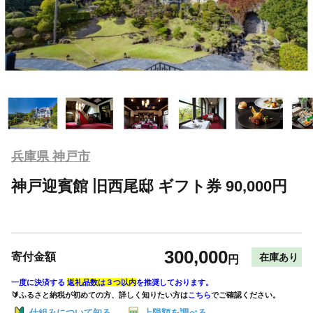
兵庫県 神戸市
神戸迎賓館 旧西尾邸 ギフト券 90,000円
300,000
寄付金額
在庫あり
円
一度に決済する
返礼品数は３つ以内
を推奨しております。
🔰ふるさと納税が初めての方、詳しく知りたい方は
こちら
でご確認ください。
仕組みについて知る
上限額を調べる