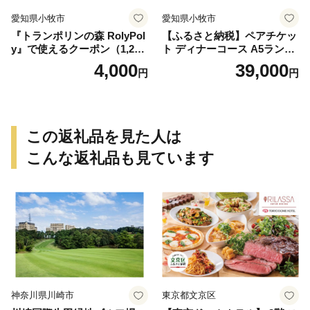
愛知県小牧市
愛知県小牧市
『トランポリンの森 RolyPol
【ふるさと納税】ペアチケッ
y』で使えるクーポン（1,200
ト ディナーコース A5ランク
円）
飛騨牛 コース 記念日 お誕生
4,000
39,000
円
円
日 特別な日 完全個室 ノンア
ルコール スパークリングワ
イン 1本付き デザート ドリ
ンク セレブレ お食事券 愛知
県 小牧市 送料無料
この返礼品を見た人は
こんな返礼品も見ています
神奈川県川崎市
東京都文京区