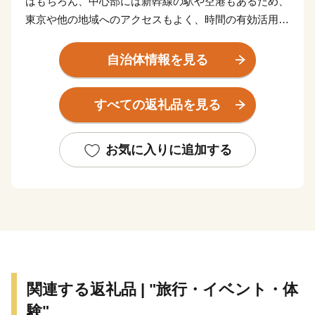
はもちろん、中心部には新幹線の駅や空港もあるため、
東京や他の地域へのアクセスもよく、時間の有効活用に
最適な街です。
自治体情報を見る
しかし、これだけではありません。神戸の魅力は、何よ
り、都会と自然が近いということ。海と山に囲まれ、心
すべての返礼品を見る
地よい風が吹く。
そして、中心部からほど近い場所には、広大な田園風景
が広がっています。
お気に入りに追加する
さらに、住んでいる人や訪れる人が盛んに交流する街で
もあり、多様な暮らし方や人を自然と受け入れる気質を
持っているように感じられます。
神戸。それは、「都会の便利さと豊かな自然を兼ね備え
た自分スタイルの暮らしが叶う」まち。
関連する返礼品 | "旅行・イベント・体
そんな神戸スタイルを代表する品々を、ふるさと納税の
験"
返礼品として特別に、ご用意しております。