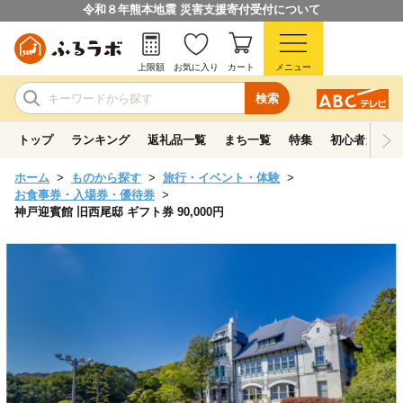
令和８年熊本地震 災害支援寄付受付について
上限額
お気に入り
カート
メニュー
検索
トップ
ランキング
返礼品一覧
まち一覧
特集
初心者ガイド
ホーム
ものから探す
旅行・イベント・体験
お食事券・入場券・優待券
神戸迎賓館 旧西尾邸 ギフト券 90,000円