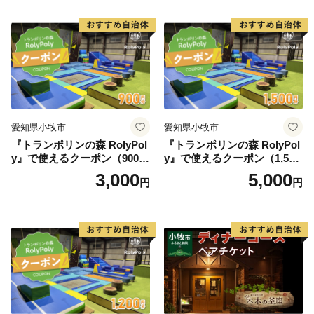
紅茶 スイーツ アフタヌーン
ティー チケット 券 2名様分
お祝 誕生日 記念日 名鉄小牧
ホテル 愛知県 小牧市 送料無
料
愛知県小牧市
愛知県小牧市
『トランポリンの森 RolyPol
『トランポリンの森 RolyPol
y』で使えるクーポン（900
y』で使えるクーポン（1,500
円）
円）
3,000
5,000
円
円