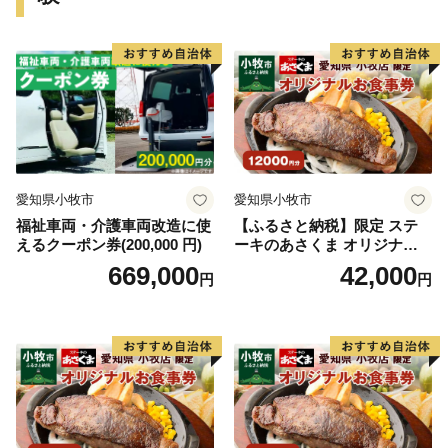
■ 神戸牛
■ 灘の酒
■ 神戸ワイン
■ スイーツ
■ 有馬温泉（宿泊優待券）
愛知県小牧市
愛知県小牧市
どれを選んでも神戸の良さを味わい・体感することがで
福祉車両・介護車両改造に使
【ふるさと納税】限定 ステ
きます。
えるクーポン券(200,000 円)
ーキのあさくま オリジナル
お食事券 12000円 お好きなメ
669,000
42,000
円
円
ぜひ、ふるさと納税を通じて、神戸の魅力をお楽しみく
ニュー 好きなだけ コーンス
ープ カレー サラダ プリン ソ
ださい。
フトクリーム デザート 愛知
県 小牧店 小牧市 チケット 送
料無料