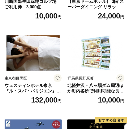
川崎国際生田緑地ゴルフ場
【東京ドームホテル】 3階 ス
ご利用券 3,000点
ーパーダイニング リラッサ
ランチブッフェ お食事券 大
10,000
24,000
円
円
人1名様分 関東 東京 ご利用
券 ランチ 昼食 食事券 レスト
ラン ブッフェ 東京都 お食事
券
東京都目黒区
群馬県長野原町
ウェスティンホテル東京
北軽井沢・八ッ場ダム周辺ほ
『ル・スパ・パリジエン』選
か町内各所で利用可能な長野
べるボディセラピー90分/1名
原町ふるさと感謝券（3,000
132,000
10,000
円
円
円分）【トラベル 観光 旅行
お土産 群馬県 長野原町 北軽
井沢】