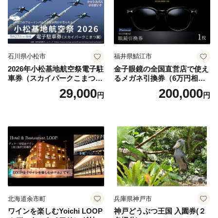
石川県小松市
福井県鯖江市
2026年小松基地航空祭電子駐
金子眼鏡の全国直営店で使え
車券（スカイパークこまつ
るメガネ引換券（6万円相
翼） 駐車場 シャトルバスの
当） Platinum
29,000
200,000
円
円
りばすぐ 石川県 小松市
北海道余市町
兵庫県神戸市
ワインを楽しむYoichi LOOP
神戸どうぶつ王国 入園券(２