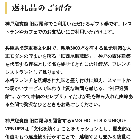
神戸迎賓館 旧西尾邸でご利用いただけるギフト券です。レス
トランやカフェでのお支払いにご利用いただけます。
兵庫県指定重要文化財で、敷地3000坪を有する風光明媚な大
正モダンの佇まいを誇る「旧西尾類蔵邸」。神戸の西洋建築
を代表する存在として名を馳せてきたこの洋館が、フレンチ
レストランとして甦ります。
本格フレンチを洗練された味と盛り付けに加え、スマートか
つ暖かいサービスで味わう上質な時間を感じる、“神戸迎賓
館”。かつて本物のセレブリティだけが足を踏み入れた由緒あ
る空間で贅沢なひとときをお過ごしください。
神戸迎賓館 旧西尾邸を運営するVMG HOTELS & UNIQUE
VENUESは「文化を紡ぐ」ことをミッションとし、歴史的な
価値をもつ建造物を活かすことで、建物やまち並みを後世に