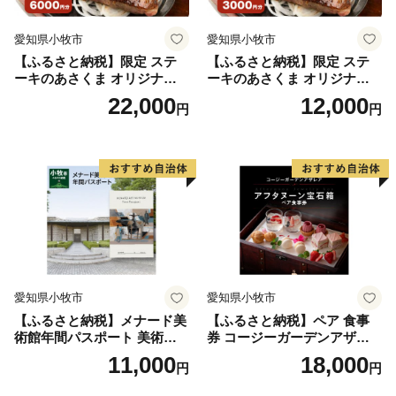
愛知県小牧市
愛知県小牧市
【ふるさと納税】限定 ステ
【ふるさと納税】限定 ステ
ーキのあさくま オリジナル
ーキのあさくま オリジナル
お食事券 6000円 お好きなメ
お食事券 3000円 お好きなメ
22,000
12,000
円
円
ニュー 好きなだけ コーンス
ニュー 好きなだけ コーンス
ープ カレー サラダ プリン ソ
ープ カレー サラダ プリン ソ
フトクリーム デザート 愛知
フトクリーム デザート 愛知
県 小牧店 小牧市 チケット 送
県 小牧店 小牧市 チケット 送
料無料
料無料
愛知県小牧市
愛知県小牧市
【ふるさと納税】メナード美
【ふるさと納税】ペア 食事
術館年間パスポート 美術館
券 コージーガーデンアザレ
メナード アート
ア アフタヌーン宝石箱 ホテ
11,000
18,000
円
円
ル特製 デザート 6種類 サン
ドウィッチ コーヒー または