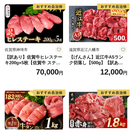
気】(H083106)
佐賀県神埼市
滋賀県近江八幡市
【訳あり】佐賀牛ヒレステー
【げんさん】近江牛A5ラン
キ200g×5枚【佐賀牛 ステー
ク切落し【500g】【訳あり】
キ ブランド肉 ヒレ肉 フィレ
【DG12W】
70,000
12,000
円
円
肉 ジューシー ヘルシー】(H0
65175)