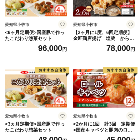
愛知県小牧市
愛知県小牧市
<6ヶ月定期便>国産豚で作っ
【2ヶ月に1度、6回定期便】
たこだわり惣菜セット
金匠鶏唐揚げ 塩麹 からあ
げ
96,000
78,000
円
円
愛知県小牧市
愛知県小牧市
<3ヵ月定期便>国産豚で作っ
<2か月に1回 計3回 定期便
たこだわり惣菜セット
>国産キャベツと豚肉のロー
ルキャベツ（6P入り）
48,000
45,000