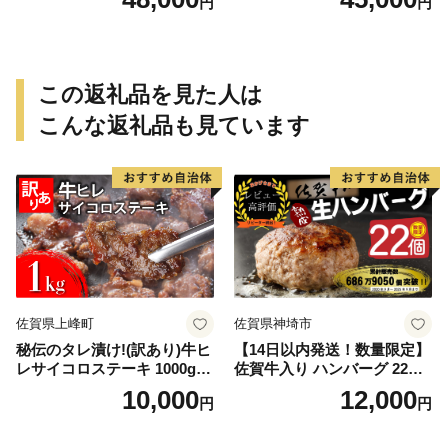
円
円
この返礼品を見た人は
こんな返礼品も見ています
佐賀県上峰町
佐賀県神埼市
秘伝のタレ漬け!(訳あり)牛ヒ
【14日以内発送！数量限定】
レサイコロステーキ 1000g
佐賀牛入り ハンバーグ 22個
【B-1098-AS】
2.6kg(120g×22個)【佐賀牛
10,000
12,000
円
円
黒毛和牛 ブランド牛 九州 ハ
ンバーグ 牛肉 豚肉 国産 お弁
当 おかず 惣菜 おすすめ 人