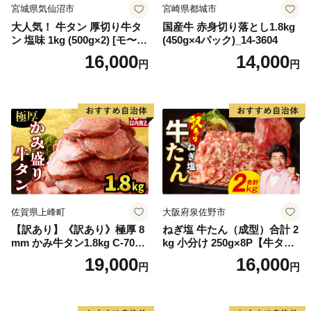
宮城県気仙沼市
宮崎県都城市
大人気！ 牛タン 厚切り牛タ
国産牛 赤身切り落とし1.8kg
ン 塩味 1kg (500g×2) [モ〜ラ
(450g×4パック)_14-3604
ンド 宮城県 気仙沼市 205646
16,000
14,000
円
円
60] 肉 牛肉 精肉 牛たん 牛タ
ン塩 牛たん塩 冷凍 焼肉 BB
Q アウトドア バーベキュー
厚切り タン
佐賀県上峰町
大阪府泉佐野市
【訳あり】《訳あり》極厚 8
ねぎ塩 牛たん（成型）合計 2
mm かみ牛タン1.8kg C-709-
kg 小分け 250g×8P【牛タン
AS
牛肉 焼肉用 薄切り 訳あり サ
19,000
16,000
円
円
イズ不揃い】