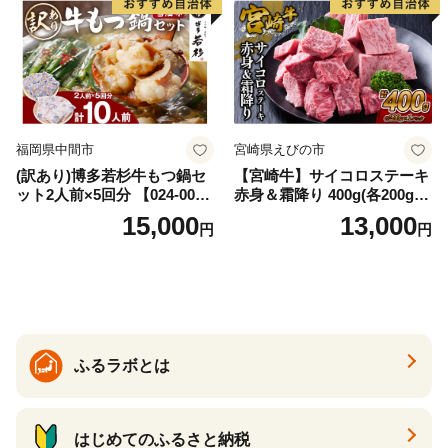
福岡県中間市
宮崎県えびの市
(訳あり)博多若杉牛もつ鍋セ
【宮崎牛】サイコロステーキ
ット2人前×5回分 【024-002
赤身＆霜降り 400g(各200g×
7】
１P 計2P) 真空パック 冷凍
15,000
13,000
円
円
ふるラボとは
はじめてのふるさと納税