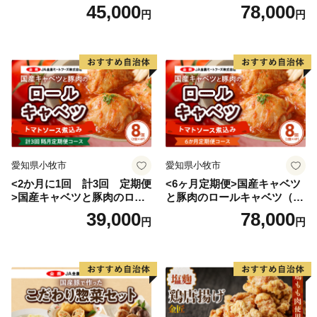
入り）
ルキャベツ（4P入り）
45,000
78,000
円
円
愛知県小牧市
愛知県小牧市
<2か月に1回 計3回 定期便
<6ヶ月定期便>国産キャベツ
>国産キャベツと豚肉のロー
と豚肉のロールキャベツ（4P
ルキャベツ（4P入り）
入り）
39,000
78,000
円
円