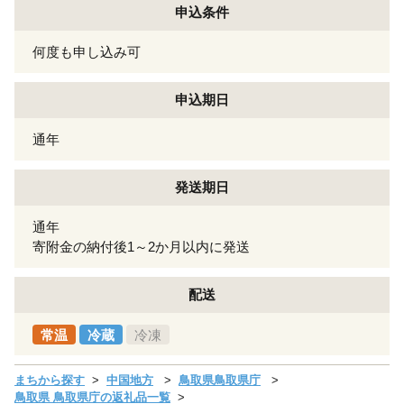
申込条件
何度も申し込み可
申込期日
通年
発送期日
通年
寄附金の納付後1～2か月以内に発送
配送
常温
冷蔵
冷凍
まちから探す
中国地方
鳥取県鳥取県庁
鳥取県 鳥取県庁の返礼品一覧