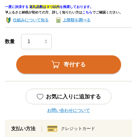
一度に決済する
返礼品数は３つ以内
を推奨しております。
🔰ふるさと納税が初めての方、詳しく知りたい方は
こちら
でご確認ください。
仕組みについて知る
上限額を調べる
数量
寄付する
お気に入りに追加する
お問い合わせについて
支払い方法
クレジットカード