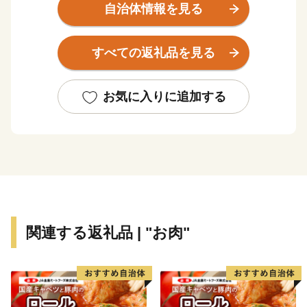
自然との共生が、氷温技術など独自の新技術を生み、付
自治体情報を見る
加価値の高い産業を支えています。
そして文化の香り高い風土の中で、新しい時代を担う人
すべての返礼品を見る
材が育っています。
また鳥取県は、古くから日本海を隔てた対岸の国々との
交流があり、環日本海時代の拠点づくりを進めていま
お気に入りに追加する
す。
【ご注意】
寄附者様のご都合による寄附申込みのキャンセル、お礼
の品の変更や返品はできません。
また、寄附者様のご都合により返礼品がお届けできない
場合、返礼品の再送は致しません。あらかじめご了承く
関連する返礼品 | "お肉"
ださい。
～鳥取県での子育てに関する情報～
教育だより「とっとり夢ひろば！」の最新号はこちらか