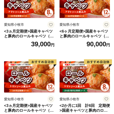
ら。
https://www.pref.tottori.lg.jp/yumehiroba/
～鳥取県への移住定住にご興味のある方～
愛知県小牧市
愛知県小牧市
移住応援制度についての情報はこちらから。
<3ヵ月定期便>国産キャベツ
<6ヶ月定期便>国産キャベツ
https://furusato.tori-info.co.jp/iju/support/system/
と豚肉のロールキャベツ（4P
と豚肉のロールキャベツ（6P
入り）
入り）
39,000
90,000
円
円
愛知県小牧市
愛知県小牧市
<3ヵ月定期便>国産キャベツ
<2か月に1回 計6回 定期便
と豚肉のロールキャベツ（6P
>国産キャベツと豚肉のロー