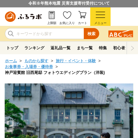
令和８年熊本地震 災害支援寄付受付について
上限額
お気に入り
カート
メニュー
検索
トップ
ランキング
返礼品一覧
まち一覧
特集
初心者ガイド
ホーム
ものから探す
旅行・イベント・体験
お食事券・入場券・優待券
神戸迎賓館 旧西尾邸 フォトウエディングプラン（洋装)