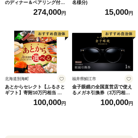
のディナー＆ペアリング付宿
名様分)
泊プラン＜デラックスツイン
274,000
15,000
円
円
＞
北海道別海町
福井県鯖江市
あとからセレクト【ふるさと
金子眼鏡の全国直営店で使え
ギフト】寄附10万円相当 あ
るメガネ引換券（3万円相
とから選べる！ ギフト いく
当） Bronze
100,000
100,000
円
円
ら ほたて 海鮮 牛肉 別海町
ケーキ アイス （ 後から 選べ
る カタログ カタログポイン
ト カタログギフト あとから
カタログ あとからカタログ
ポイント あとからカタログ