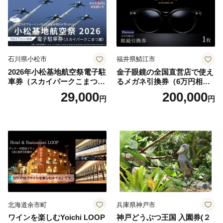
石川県小松市
福井県鯖江市
2026年小松基地航空祭電子駐
金子眼鏡の全国直営店で使え
車券（スカイパークこまつ
るメガネ引換券（6万円相
翼） 駐車場 シャトルバスの
当） Platinum
29,000
200,000
円
円
りばすぐ 石川県 小松市
北海道余市町
兵庫県神戸市
ワインを楽しむYoichi LOOP
神戸どうぶつ王国 入園券(２