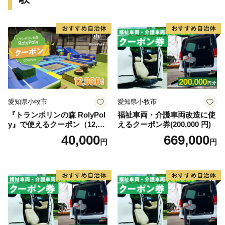
■ 神戸牛
■ 灘の酒
■ 神戸ワイン
■ スイーツ
■ 有馬温泉（宿泊優待券）
愛知県小牧市
愛知県小牧市
どれを選んでも神戸の良さを味わい・体感することがで
『トランポリンの森 RolyPol
福祉車両・介護車両改造に使
きます。
y』で使えるクーポン（12,00
えるクーポン券(200,000 円)
0円）
40,000
669,000
円
円
ぜひ、ふるさと納税を通じて、神戸の魅力をお楽しみく
ださい。