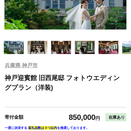
兵庫県 神戸市
神戸迎賓館 旧西尾邸 フォトウエディン
グプラン（洋装)
850,000
寄付金額
在庫あり
円
一度に決済する
返礼品数は３つ以内
を推奨しております。