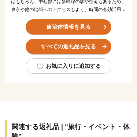
はもちろん、中心部には新幹線の駅や空港もあるため、
東京や他の地域へのアクセスもよく、時間の有効活用に
最適な街です。
自治体情報を見る
しかし、これだけではありません。神戸の魅力は、何よ
り、都会と自然が近いということ。海と山に囲まれ、心
すべての返礼品を見る
地よい風が吹く。
そして、中心部からほど近い場所には、広大な田園風景
が広がっています。
お気に入りに追加する
さらに、住んでいる人や訪れる人が盛んに交流する街で
もあり、多様な暮らし方や人を自然と受け入れる気質を
持っているように感じられます。
神戸。それは、「都会の便利さと豊かな自然を兼ね備え
た自分スタイルの暮らしが叶う」まち。
関連する返礼品 | "旅行・イベント・体
そんな神戸スタイルを代表する品々を、ふるさと納税の
験"
返礼品として特別に、ご用意しております。