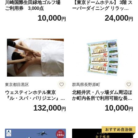
川崎国際生田緑地ゴルフ場
【東京ドームホテル】 3階 ス
ご利用券 3,000点
ーパーダイニング リラッサ
ランチブッフェ お食事券 大
10,000
24,000
円
円
人1名様分 関東 東京 ご利用
券 ランチ 昼食 食事券 レスト
ラン ブッフェ 東京都 お食事
券
東京都目黒区
群馬県長野原町
ウェスティンホテル東京
北軽井沢・八ッ場ダム周辺ほ
『ル・スパ・パリジエン』選
か町内各所で利用可能な長野
べるボディセラピー90分/1名
原町ふるさと感謝券（3,000
132,000
10,000
円
円
円分）【トラベル 観光 旅行
お土産 群馬県 長野原町 北軽
井沢】