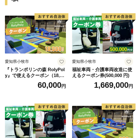
■ 神戸牛
■ 灘の酒
■ 神戸ワイン
■ スイーツ
■ 有馬温泉（宿泊優待券）
愛知県小牧市
愛知県小牧市
どれを選んでも神戸の良さを味わい・体感することがで
『トランポリンの森 RolyPol
福祉車両・介護車両改造に使
きます。
y』で使えるクーポン（18,00
えるクーポン券(500,000 円)
0円）
60,000
1,669,000
円
円
ぜひ、ふるさと納税を通じて、神戸の魅力をお楽しみく
ださい。