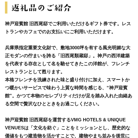
神戸迎賓館 旧西尾邸でご利用いただけるギフト券です。レス
トランやカフェでのお支払いにご利用いただけます。
兵庫県指定重要文化財で、敷地3000坪を有する風光明媚な大
正モダンの佇まいを誇る「旧西尾類蔵邸」。神戸の西洋建築
を代表する存在として名を馳せてきたこの洋館が、フレンチ
レストランとして甦ります。
本格フレンチを洗練された味と盛り付けに加え、スマートか
つ暖かいサービスで味わう上質な時間を感じる、“神戸迎賓
館”。かつて本物のセレブリティだけが足を踏み入れた由緒あ
る空間で贅沢なひとときをお過ごしください。
神戸迎賓館 旧西尾邸を運営するVMG HOTELS & UNIQUE
VENUESは「文化を紡ぐ」ことをミッションとし、歴史的な
価値をもつ建造物を活かすことで、建物やまち並みを後世に