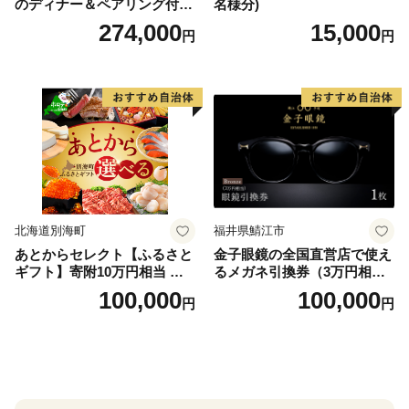
のディナー＆ペアリング付宿
名様分)
泊プラン＜デラックスツイン
274,000
15,000
円
円
＞
北海道別海町
福井県鯖江市
あとからセレクト【ふるさと
金子眼鏡の全国直営店で使え
ギフト】寄附10万円相当 あ
るメガネ引換券（3万円相
とから選べる！ ギフト いく
当） Bronze
100,000
100,000
円
円
ら ほたて 海鮮 牛肉 別海町
ケーキ アイス （ 後から 選べ
る カタログ カタログポイン
ト カタログギフト あとから
カタログ あとからカタログ
ポイント あとからカタログ