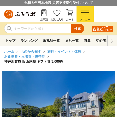
令和８年熊本地震 災害支援寄付受付について
上限額
お気に入り
カート
メニュー
検索
トップ
ランキング
返礼品一覧
まち一覧
特集
初心者ガイド
ホーム
ものから探す
旅行・イベント・体験
お食事券・入場券・優待券
神戸迎賓館 旧西尾邸 ギフト券 3,000円