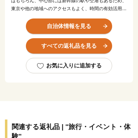
はもちろん、中心部には新幹線の駅や空港もあるため、
東京や他の地域へのアクセスもよく、時間の有効活用に
最適な街です。
自治体情報を見る
しかし、これだけではありません。神戸の魅力は、何よ
り、都会と自然が近いということ。海と山に囲まれ、心
すべての返礼品を見る
地よい風が吹く。
そして、中心部からほど近い場所には、広大な田園風景
が広がっています。
お気に入りに追加する
さらに、住んでいる人や訪れる人が盛んに交流する街で
もあり、多様な暮らし方や人を自然と受け入れる気質を
持っているように感じられます。
神戸。それは、「都会の便利さと豊かな自然を兼ね備え
た自分スタイルの暮らしが叶う」まち。
関連する返礼品 | "旅行・イベント・体
そんな神戸スタイルを代表する品々を、ふるさと納税の
験"
返礼品として特別に、ご用意しております。