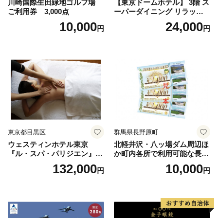
川崎国際生田緑地ゴルフ場
【東京ドームホテル】 3階 ス
ご利用券 3,000点
ーパーダイニング リラッサ
ランチブッフェ お食事券 大
10,000
24,000
円
円
人1名様分 関東 東京 ご利用
券 ランチ 昼食 食事券 レスト
ラン ブッフェ 東京都 お食事
券
東京都目黒区
群馬県長野原町
ウェスティンホテル東京
北軽井沢・八ッ場ダム周辺ほ
『ル・スパ・パリジエン』選
か町内各所で利用可能な長野
べるボディセラピー90分/1名
原町ふるさと感謝券（3,000
132,000
10,000
円
円
円分）【トラベル 観光 旅行
お土産 群馬県 長野原町 北軽
井沢】