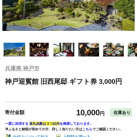
兵庫県 神戸市
神戸迎賓館 旧西尾邸 ギフト券 3,000円
10,000
寄付金額
在庫あり
円
一度に決済する
返礼品数は３つ以内
を推奨しております。
🔰ふるさと納税が初めての方、詳しく知りたい方は
こちら
でご確認ください。
仕組みについて知る
上限額を調べる