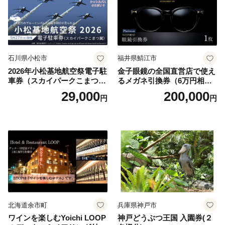
石川県小松市
福井県鯖江市
2026年小松基地航空祭電子駐
金子眼鏡の全国直営店で使え
車券（スカイパークこまつ
るメガネ引換券（6万円相
翼） 駐車場 シャトルバスの
当） Platinum
29,000
200,000
円
円
りばすぐ 石川県 小松市
北海道余市町
兵庫県神戸市
ワインを楽しむYoichi LOOP
神戸どうぶつ王国 入園券(２