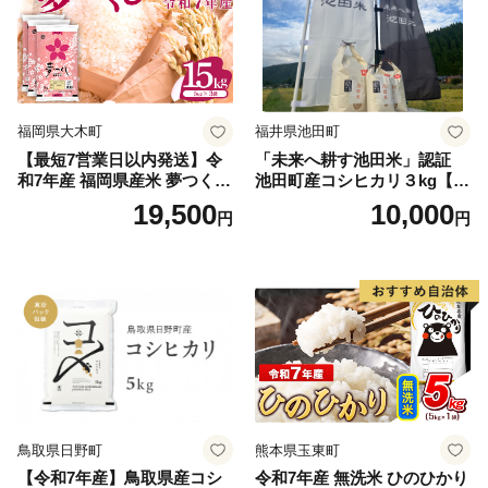
福岡県大木町
福井県池田町
【最短7営業日以内発送】令
「未来へ耕す池田米」認証
和7年産 福岡県産米 夢つくし
池田町産コシヒカリ３kg【お
15kg 精米 ※北海道・沖縄・
1人様につき３セットまで】
19,500
10,000
円
円
離島は配送不可
鳥取県日野町
熊本県玉東町
【令和7年産】鳥取県産コシ
令和7年産 無洗米 ひのひかり