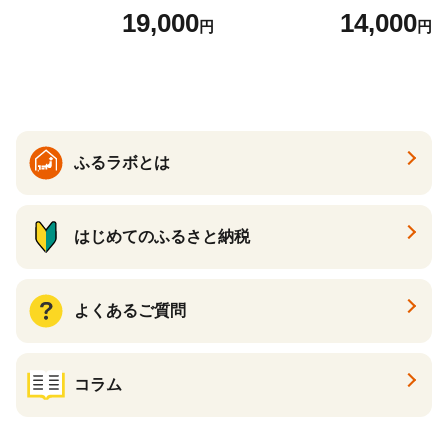
2袋 お米 コメ こめ 国産 美味
（24個入り）／災害用備蓄
19,000
14,000
円
円
しい ブランド米 人気 ランキ
保存食 非常食 防災グッズに
ング 増田米穀】(H015224)
も
ふるラボとは
はじめてのふるさと納税
よくあるご質問
コラム