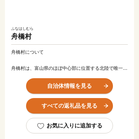
ふなはしむら
舟橋村
舟橋村について
舟橋村は、富山県のほぼ中心部に位置する北陸で唯一の
村、そして面積が約3.47km2と日本一小さな自治体で
す。
自治体情報を見る
主な産業は農業で、雄大な立山連峰からの伏流水と肥沃
な土壌を活かし、主にコシヒカリが生産されています。
すべての返礼品を見る
近年では、子育て共助のまちづくりに挑戦。民間企業の
皆さんとまちづくりを推進しており、公園で行われてい
る「園むすびプロジェクト」の取り組みは、第34回都市
お気に入りに追加する
公園等コンクールにて最高賞である国土交通大臣賞を受