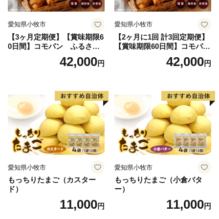
愛知県小牧市
愛知県小牧市
【3ヶ月定期便】【賞味期限6
【2ヶ月に1回 計3回定期便】
0日間】コモパン ふるさと
【賞味期限60日間】コモパ
クロワッサンセット（計90
ン ふるさとクロワッサンセ
42,000
42,000
円
円
個）／災害用備蓄 保存食 非
ット（計90個）／災害用備蓄
常食 防災グッズにも
保存食 非常食 防災グッズに
も
愛知県小牧市
愛知県小牧市
もっちりたまご（カスター
もっちりたまご（小倉バタ
ド）
ー）
11,000
11,000
円
円