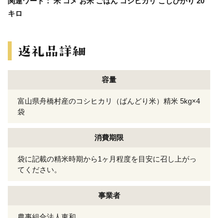
関連ワード： 米 コメ お米 ごはん コシヒカリ こしひかり 20
キロ
容量
富山県舟橋村産のコシヒカリ（ばんどり米）精米 5kg×4
袋
消費期限
袋に記載の精米時期から1ヶ月程度を目安に召し上がっ
てください。
事業者
農事組合法人東和