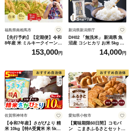
福島県南相馬市
新潟県新潟県庁
【先行予約】【定期便】令和
DH02 「無洗米」 新潟県 魚
8年産 米 ミルキークイーン
沼産 コシヒカリ お米 5kg こ
白米 45kg (5kg×9回) | ミルキ
しひかり 精米 米（お米の美
153,000
14,000
円
円
ークイーン 米5kg 福島 福島
味しい炊き方ガイド付き）
県産 福島産 精米 お米 米 コ
メ 武田ファーム サムランド
福島県 南相馬市 cu006-ae
佐賀県神埼市
愛知県小牧市
【令和7年産】さがびより 精
【賞味期限60日間】コモパ
米 10kg【特A受賞米 米 5kg×
ン こまきふるさとセット