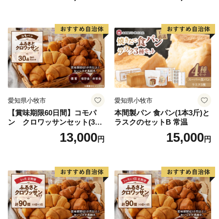
ッズにも
of many people from all over the country.
愛知県小牧市
愛知県小牧市
【賞味期限60日間】コモパ
本間製パン 食パン(1本3斤)と
ン クロワッサンセット(30
ラスクのセットB 常温
個入り)／災害用備蓄 保存食
13,000
15,000
円
円
非常食 防災グッズにも