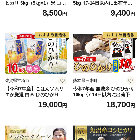
ヒカリ 5kg（5kg×1）米 コシ
5kg《7-14日以内に出荷予定
ヒカリ こしひかり お米 白米
(土日祝除く)》コメ 米 無洗米
8,500
9,400
円
円
精米 5キロ おこめ こめ コメ
高レビュー｜人気米 熊本県
真空パック包装 真空包装 長
産米 お米 生活応援米
期保存 単一原料米 鳥取県日
野町産 Elevation
佐賀県神埼市
熊本県玉東町
【令和7年産】ごはんソムリ
令和7年産 無洗米 ひのひかり
エが厳選 白米 ひのひかり 10
10kg《7-14日以内に出荷予定
kg【神埼市産 米 お米 精米 白
(土日祝除く)》コメ 米 無洗米
19,000
18,700
円
円
米 10kg 5kg×2 ひのひかり ブ
令和7年産 高レビュー｜人気
ランド米 食味鑑定士】(H063
米 熊本県産米 お米 生活応援
164)
米