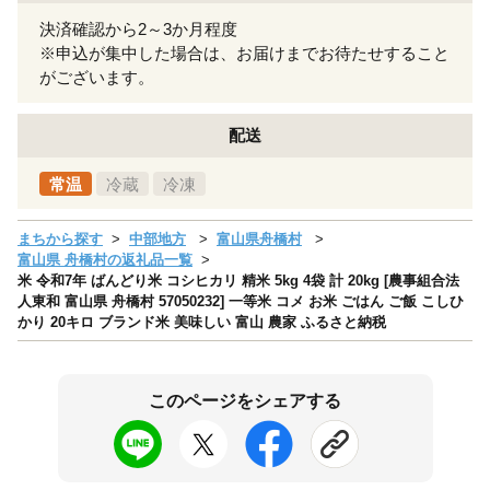
決済確認から2～3か月程度
※申込が集中した場合は、お届けまでお待たせすること
がございます。
配送
常温
冷蔵
冷凍
まちから探す
中部地方
富山県舟橋村
富山県 舟橋村の返礼品一覧
米 令和7年 ばんどり米 コシヒカリ 精米 5kg 4袋 計 20kg [農事組合法
人東和 富山県 舟橋村 57050232] 一等米 コメ お米 ごはん ご飯 こしひ
かり 20キロ ブランド米 美味しい 富山 農家 ふるさと納税
このページをシェアする