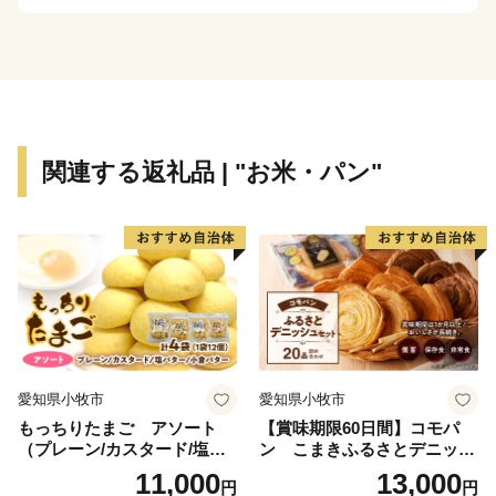
賞するなど、全国から多くの方に注目いただいていま
す。
Introduction of Funahashi
Funahashi Village is the only village in Hokuriku located in
関連する返礼品 | "お米・パン"
the center of Toyama. Prefecture and the smallest
municipality in Japan with an area of about 3.47 km2.
The main industry is agriculture. Taking advantage of
subsoil water from the majestic Tateyama Mountain and
fertile soil, Koshihikari rice is mainly producted in the area.
We have taken on the challenge of “building a community
for mutual support in raising children”. and we are
promoting community development with the private
愛知県小牧市
愛知県小牧市
sector.
もっちりたまご アソート
【賞味期限60日間】コモパ
The "En Musubi Project" that has been carried out in the
（プレーン/カスタード/塩バ
ン こまきふるさとデニッシ
park will receive the Minister of Land, Infrastructure,
ター/小倉バター）
ュセット（20個入り）／災害
11,000
13,000
円
円
用備蓄 保存食 非常食 防災グ
Transport and Tourism Award It has attracted the attention