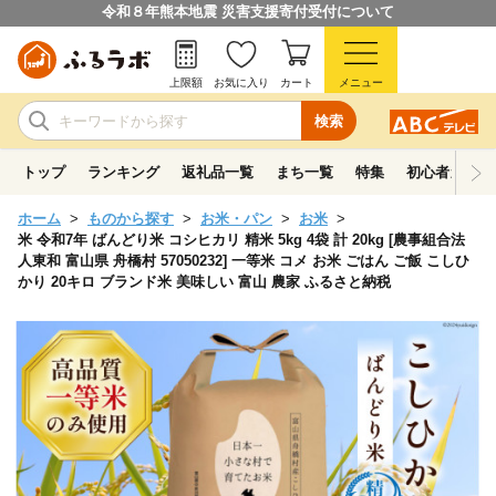
令和８年熊本地震 災害支援寄付受付について
上限額
お気に入り
カート
メニュー
検索
トップ
ランキング
返礼品一覧
まち一覧
特集
初心者ガイド
ホーム
ものから探す
お米・パン
お米
米 令和7年 ばんどり米 コシヒカリ 精米 5kg 4袋 計 20kg [農事組合法
人東和 富山県 舟橋村 57050232] 一等米 コメ お米 ごはん ご飯 こしひ
かり 20キロ ブランド米 美味しい 富山 農家 ふるさと納税