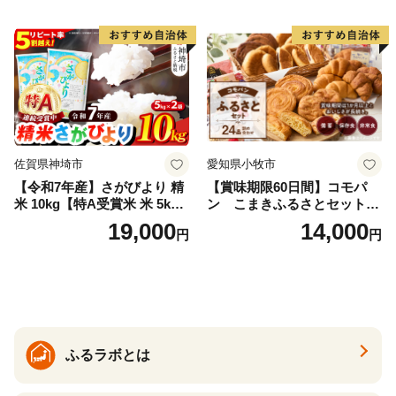
メ 武田ファーム サムランド
福島県 南相馬市 cu006-ae
佐賀県神埼市
愛知県小牧市
【令和7年産】さがびより 精
【賞味期限60日間】コモパ
米 10kg【特A受賞米 米 5kg×
ン こまきふるさとセット
2袋 お米 コメ こめ 国産 美味
（24個入り）／災害用備蓄
19,000
14,000
円
円
しい ブランド米 人気 ランキ
保存食 非常食 防災グッズに
ング 増田米穀】(H015224)
も
ふるラボとは