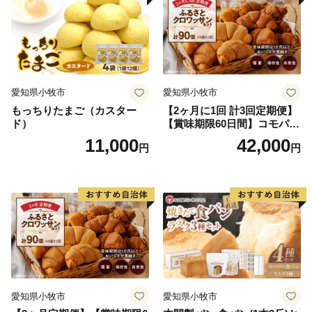
愛知県小牧市
愛知県小牧市
もっちりたまご（カスター
【2ヶ月に1回 計3回定期便】
ド）
【賞味期限60日間】コモパ
ン ふるさとクロワッサンセ
11,000
42,000
円
円
ット（計90個）／災害用備蓄
保存食 非常食 防災グッズに
も
愛知県小牧市
愛知県小牧市