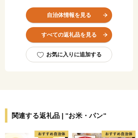
唄の中で、「あんまり煙突が高いので、さぞやお月さん
煙たかろ」と
自治体情報を見る
唄われている「二本煙突」や「伊田竪坑櫓」、
また、国内初のユネスコ世界の記憶に登録された
すべての返礼品を見る
「山本作兵衛コレクション」など、
数々の炭坑遺産を有する自然・歴史・文化が薫るまちで
す。
お気に入りに追加する
御支援いただいた寄附金は、本市のまちづくり及び市民
のために効果的に
活用させていただきますので、
本市に対します応援をよろしくお願いします。
関連する返礼品 | "お米・パン"