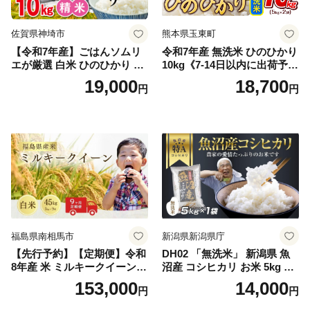
佐賀県神埼市
熊本県玉東町
【令和7年産】ごはんソムリ
令和7年産 無洗米 ひのひかり
エが厳選 白米 ひのひかり 10
10kg《7-14日以内に出荷予定
kg【神埼市産 米 お米 精米 白
(土日祝除く)》コメ 米 無洗米
19,000
18,700
円
円
米 10kg 5kg×2 ひのひかり ブ
令和7年産 高レビュー｜人気
ランド米 食味鑑定士】(H063
米 熊本県産米 お米 生活応援
164)
米
福島県南相馬市
新潟県新潟県庁
【先行予約】【定期便】令和
DH02 「無洗米」 新潟県 魚
8年産 米 ミルキークイーン
沼産 コシヒカリ お米 5kg こ
白米 45kg (5kg×9回) | ミルキ
しひかり 精米 米（お米の美
153,000
14,000
円
円
ークイーン 米5kg 福島 福島
味しい炊き方ガイド付き）
県産 福島産 精米 お米 米 コ