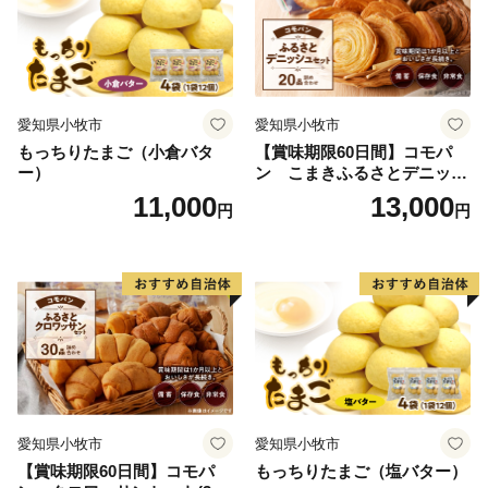
愛知県小牧市
愛知県小牧市
もっちりたまご（小倉バタ
【賞味期限60日間】コモパ
ー）
ン こまきふるさとデニッシ
ュセット（20個入り）／災害
11,000
13,000
円
円
用備蓄 保存食 非常食 防災グ
ッズにも
愛知県小牧市
愛知県小牧市
【賞味期限60日間】コモパ
もっちりたまご（塩バター）