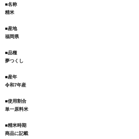
■名称
精米
■産地
福岡県
■品種
夢つくし
■産年
令和7年産
■使用割合
単一原料米
■精米時期
商品に記載