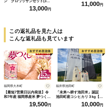
ン クロワッサンセット(30
11,000
円
個入り)／災害用備蓄 保存食
13,000
円
非常食 防災グッズにも
この返礼品を見た人は
こんな返礼品も見ています
福岡県大木町
福井県池田町
【最短7営業日以内発送】令
「未来へ耕す池田米」認証
和7年産 福岡県産米 夢つくし
池田町産コシヒカリ３kg【お
15kg 精米 ※北海道・沖縄・
1人様につき３セットまで】
19,500
10,000
円
円
離島は配送不可