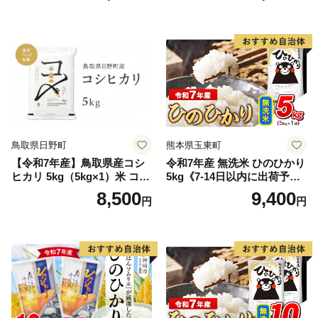
鳥取県日野町
熊本県玉東町
【令和7年産】鳥取県産コシ
令和7年産 無洗米 ひのひかり
ヒカリ 5kg（5kg×1）米 コシ
5kg《7-14日以内に出荷予定
ヒカリ こしひかり お米 白米
(土日祝除く)》コメ 米 無洗米
8,500
9,400
円
円
精米 5キロ おこめ こめ コメ
高レビュー｜人気米 熊本県
真空パック包装 真空包装 長
産米 お米 生活応援米
期保存 単一原料米 鳥取県日
野町産 Elevation