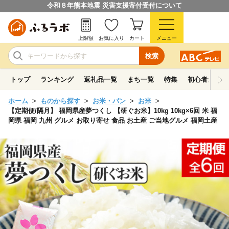
令和８年熊本地震 災害支援寄付受付について
上限額
お気に入り
カート
メニュー
検索
トップ
ランキング
返礼品一覧
まち一覧
特集
初心者ガイド
ホーム
ものから探す
お米・パン
お米
【定期便/隔月】 福岡県産夢つくし 【研ぐお米】10kg 10kg×6回 米 福
岡県 福岡 九州 グルメ お取り寄せ 食品 お土産 ご当地グルメ 福岡土産