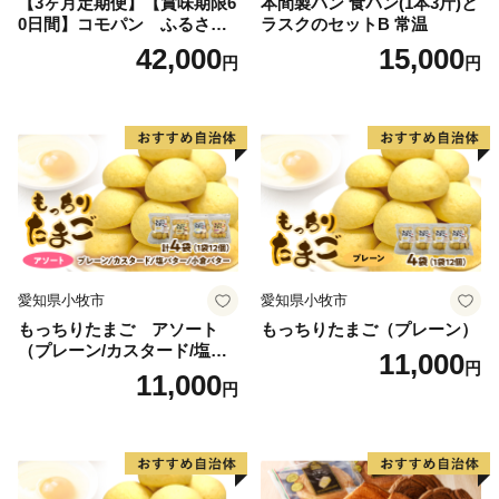
【3ヶ月定期便】【賞味期限6
本間製パン 食パン(1本3斤)と
0日間】コモパン ふるさと
ラスクのセットB 常温
クロワッサンセット（計90
42,000
15,000
円
円
個）／災害用備蓄 保存食 非
常食 防災グッズにも
愛知県小牧市
愛知県小牧市
もっちりたまご アソート
もっちりたまご（プレーン）
（プレーン/カスタード/塩バ
11,000
円
ター/小倉バター）
11,000
円