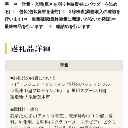
字 ⇒ 計量・充填(重さを測り包装資材にパウダーを詰め
る)⇒ 包装(包装資材を密封)⇒ X線検査(異物混入の確認を
行います)⇒ 重量確認(最終重量に間違いがないか確認)⇒
最終検品を行います ⇒ 箱詰めを行います
容量
■お礼品の内容について
・ビーレジェンドプロテイン 情熱のパッションフルー
ツ風味 1kg[プロテイン:1kg 計量用スプーン:1個]
製造地:大阪府茨木市
■原材料・成分
乳清たんぱく(アメリカ製造)、乾燥酵母/クエン酸、香
料、乳化剤、甘味料(スクラロース、ステビア)、ビタミ