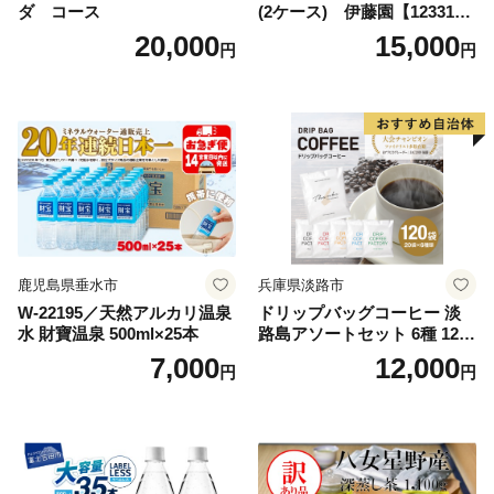
ダ コース
(2ケース) 伊藤園【123317
3】
20,000
15,000
円
円
鹿児島県垂水市
兵庫県淡路市
W-22195／天然アルカリ温泉
ドリップバッグコーヒー 淡
水 財寶温泉 500ml×25本
路島アソートセット 6種 120
袋 飲み比べ コーヒー
7,000
12,000
円
円