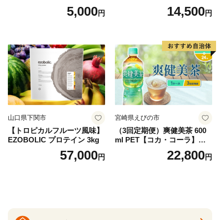
ドリップバッグ9種セット(18
（4ケース）※離島不可 天然
5,000
14,500
円
円
袋)ゆうパケットでお届け！
水 ミネラルウォーター 水 ペ
ットボトル 2000ml バナジウ
ム天然水 飲料水 軟水 鉱水 国
産 シリカ ミネラル 美容 備蓄
防災 長期保存 富士山 山梨県
忍野村
山口県下関市
宮崎県えびの市
【トロピカルフルーツ風味】
（3回定期便）爽健美茶 600
EZOBOLIC プロテイン 3kg
ml PET【コカ・コーラ】ペ
ットボトル 1ケース(24本) 定
57,000
22,800
円
円
期便 3回(72本) セット お茶
カフェインゼロ ノンカフェ
イン ハトムギ ブレンド茶 宮
崎県 えびの市 送料無料