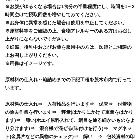
※お腹がゆるくなる場合は1食分の半量程度にし、時間を1～2
時間空けて摂取回数を増やしてみてください。
※お身体に異常を感じた場合は飲用を中止してください。
※原材料等をご確認の上、食物アレルギーのある方はお召し
上がりにならないでください。
※妊娠、授乳中およびお薬を服用中の方は、医師とご相談の
上お召し上がりください。
※画像はイメージです。
原材料の仕入れ～箱詰めまでの下記工程を茨木市内で行って
います。
原材料の仕入れ⇒ 入荷検品を行います⇒ 保管⇒ 付着物
の除去作業を行います⇒ 秤量(はかりにかけて重量をはかり
ます)⇒ 篩い(ホエイ原料入れて、網目を通る細かいものをよ
り分けます)⇒ 混合機で混ぜる(味付けを行う)⇒ マグネッ
ト(金属片などの異物のチェック)⇒ 篩い ⇒ 包装資材の印