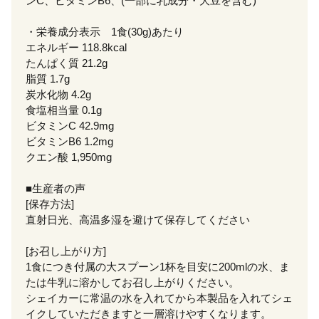
ンC、ビタミンB6、(一部に乳成分・大豆を含む)
・栄養成分表示 1食(30g)あたり
エネルギー 118.8kcal
たんぱく質 21.2g
脂質 1.7g
炭水化物 4.2g
食塩相当量 0.1g
ビタミンC 42.9mg
ビタミンB6 1.2mg
クエン酸 1,950mg
■生産者の声
[保存方法]
直射日光、高温多湿を避けて保存してください
[お召し上がり方]
1食につき付属の大スプーン1杯を目安に200mlの水、ま
たは牛乳に溶かしてお召し上がりください。
シェイカーに常温の水を入れてから本製品を入れてシェ
イクしていただきますと一層溶けやすくなります。