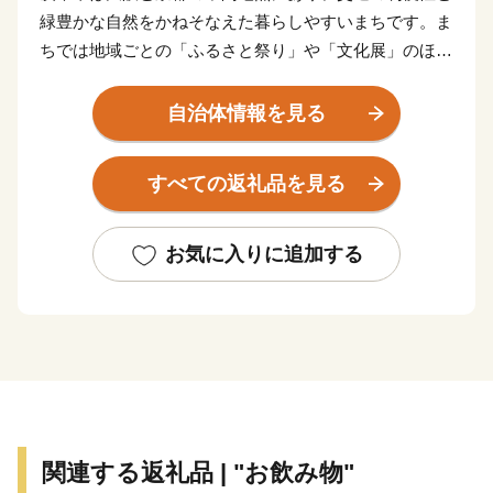
緑豊かな自然をかねそなえた暮らしやすいまちです。ま
ちでは地域ごとの「ふるさと祭り」や「文化展」のほ
か、まち全体で取り組む「茨木フェスティバル」などが
盛んで、いつも多くの笑顔があふれています。また、古
自治体情報を見る
墳や貴重な歴史文化財が多数残り、日本人初のノーベル
文学賞作家である川端康成が3歳から18歳まで過ごすな
すべての返礼品を見る
ど歴史文化が豊かなまちでもあります。
こうしたまちの「魅力」を子どもたちに引き継ぐため、
茨木市は「次なる茨木へ。」を合言葉に将来を見据えた
お気に入りに追加する
まちづくりを進めています。皆さまのあたたかな応援を
お待ちしています。
関連する返礼品 | "お飲み物"