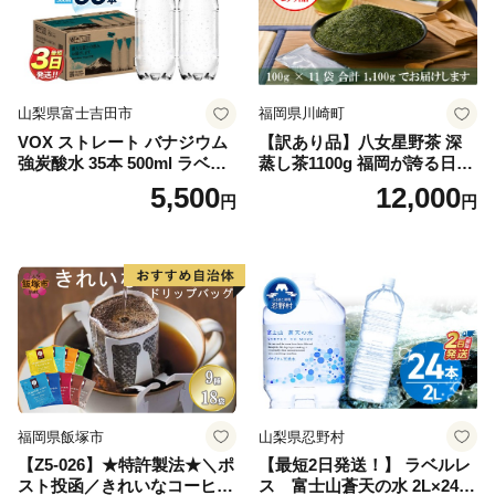
山梨県富士吉田市
福岡県川崎町
VOX ストレート バナジウム
【訳あり品】八女星野茶 深
強炭酸水 35本 500ml ラベル
蒸し茶1100g 福岡が誇る日本
レス【富士吉田市限定カート
茶_ 訳アリ 常温 お茶 茶袋 常
5,500
12,000
円
円
ン】
備品 おちゃ ocha 茶葉 緑茶
飲料 飲み物 八女 茶 日本茶
深むし茶 深蒸し 訳あり お茶
っぱ tea 八女茶 お手軽 簡単
小分け お土産 お取り寄せ グ
ルメ 福岡 九州 福岡県 国産
日本 ふかむし茶 ふかむし 家
庭用 自宅用 ちゃ りょくちゃ
ふかむしちゃ 急須 甘み 川崎
町 送料無料
福岡県飯塚市
山梨県忍野村
【Z5-026】★特許製法★＼ポ
【最短2日発送！】 ラベルレ
スト投函／きれいなコーヒー
ス 富士山蒼天の水 2L×24本