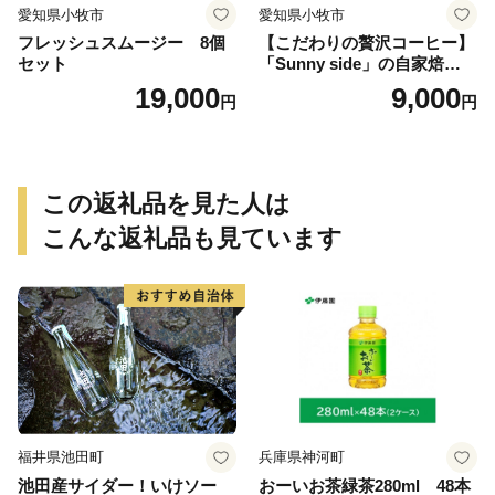
愛知県小牧市
愛知県小牧市
フレッシュスムージー 8個
【こだわりの贅沢コーヒー】
セット
「Sunny side」の自家焙煎珈
琲ブレンド珈琲飲み比べセッ
19,000
9,000
円
円
ト（300g）
この返礼品を見た人は
こんな返礼品も見ています
福井県池田町
兵庫県神河町
池田産サイダー！いけソー
おーいお茶緑茶280ml 48本