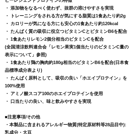
ビーレジェンドプロテインの特徴
・ 添加物をなるべく使わず、抜群の溶けやすさを実現
・ トレーニングをされる方が気にする脂質は1食あたり約2g
・ カロリーが気になる方にも安心の1食あたり約120kcal
・ たんぱく質の吸収に役立つビタミンCとビタミンB6を配合
・ 1食あたりレモン2個分相当のビタミンCを配合
(全国清涼飲料連合会「レモン果実1個当たりのビタミンC量の
表示について」参照)
・ 1食あたり鶏の胸肉約180g相当のビタミンB6を配合(日本食
品標準成分表より)
・ たんぱく原料として、吸収の良い「ホエイプロテイン」を
100%使用
・ アミノ酸スコア100のホエイプロテインを使用
・ 口当たりの良い、味と飲みやすさを実現
■注意事項/その他
・本製品に含まれるアレルギー物質(特定原材料等28品目中):
乳成分・大豆