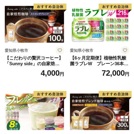
愛知県小牧市
愛知県小牧市
【こだわりの贅沢コーヒー】
【6ヶ月定期便】植物性乳酸
「Sunny side」の自家焙煎珈
菌ラブレW プレーン36本
琲ストロングブレンド（100
（計216本）
4,000
72,000
円
円
g）