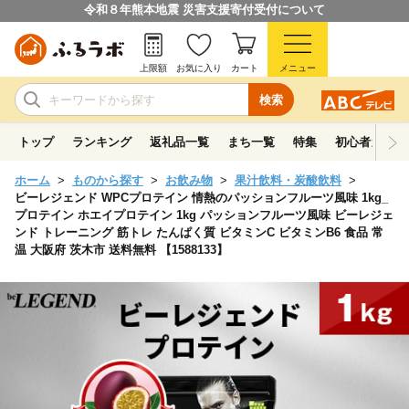
令和８年熊本地震 災害支援寄付受付について
上限額
お気に入り
カート
メニュー
検索
トップ
ランキング
返礼品一覧
まち一覧
特集
初心者ガイド
ホーム
ものから探す
お飲み物
果汁飲料・炭酸飲料
ビーレジェンド WPCプロテイン 情熱のパッションフルーツ風味 1kg_
プロテイン ホエイプロテイン 1kg パッションフルーツ風味 ビーレジェ
ンド トレーニング 筋トレ たんぱく質 ビタミンC ビタミンB6 食品 常
温 大阪府 茨木市 送料無料 【1588133】