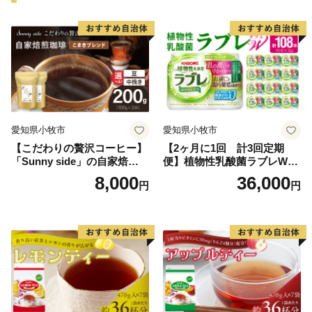
愛知県小牧市
愛知県小牧市
【こだわりの贅沢コーヒー】
【2ヶ月に1回 計3回定期
「Sunny side」の自家焙煎珈
便】植物性乳酸菌ラブレW
琲こまきブレンド（200g）
プレーン36本（計108本）
8,000
36,000
円
円