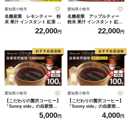
愛知県小牧市
愛知県小牧市
名糖産業 レモンティー 粉
名糖産業 アップルティー
末 果汁 インスタント 紅茶 ビ
粉末 果汁 インスタント 紅茶
タミンC 袋 ロングセラー 粉
ティー ビタミンC 袋 ロング
22,000
22,000
円
円
末飲料 粉末茶 簡単 手軽 ホッ
セラー 粉末飲料 粉末茶 簡単
ト アイス
手軽 ホット アイス
愛知県小牧市
愛知県小牧市
【こだわりの贅沢コーヒー】
【こだわりの贅沢コーヒー】
「Sunny side」の自家焙煎珈
「Sunny side」の自家焙煎珈
琲こまきブレンド（100g）
琲サニーブレンド（100g）
5,000
4,000
円
円