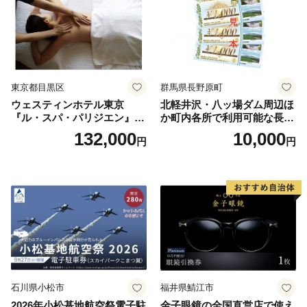
東京都目黒区
群馬県長野原町
ウェスティンホテル東京
北軽井沢・八ッ場ダム周辺ほ
『ル・スパ・パリジエン』選
か町内各所で利用可能な長野
べるボディセラピー90分/1名
原町ふるさと感謝券（3,000
132,000
10,000
円
円
円分）【トラベル 観光 旅行
お土産 群馬県 長野原町 北軽
井沢】
石川県小松市
福井県鯖江市
2026年小松基地航空祭電子駐
金子眼鏡の全国直営店で使え