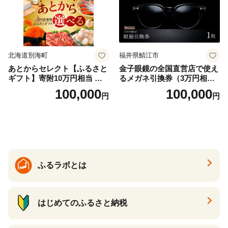
北海道別海町
福井県鯖江市
あとからセレクト【ふるさと
金子眼鏡の全国直営店で使え
ギフト】寄附10万円相当 あ
るメガネ引換券（3万円相
とから選べる！ ギフト いく
当） Bronze
100,000
100,000
円
円
ら ほたて 海鮮 牛肉 別海町
ケーキ アイス （ 後から 選べ
る カタログ カタログポイン
ト カタログギフト あとから
カタログ あとからカタログ
ポイント あとからカタログ
ギフト ふるさと納税 ）
ふるラボとは
はじめてのふるさと納税