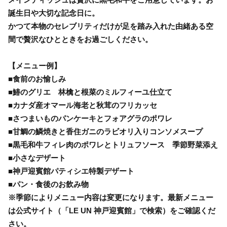
誕生日や大切な記念日に。
かつて本物のセレブリティだけが足を踏み入れた由緒ある空
間で贅沢なひとときをお過ごしください。
【メニュー例】
■食前のお愉しみ
■鰆のグリエ 林檎と根菜のミルフィーユ仕立て
■カナダ産オマール海老と秋茸のフリカッセ
■さつまいものパンケーキとフォアグラのポワレ
■甘鯛の鱗焼きと香住ガニのラビオリ入りコンソメスープ
■黒毛和牛フィレ肉のポワレとトリュフソース 季節野菜添え
■小さなデザート
■神戸迎賓館パティシエ特製デザート
■パン・食後のお飲み物
※季節によりメニュー内容は変更になります。最新メニュー
は公式サイト（「LE UN 神戸迎賓館」で検索）をご確認くだ
さい。