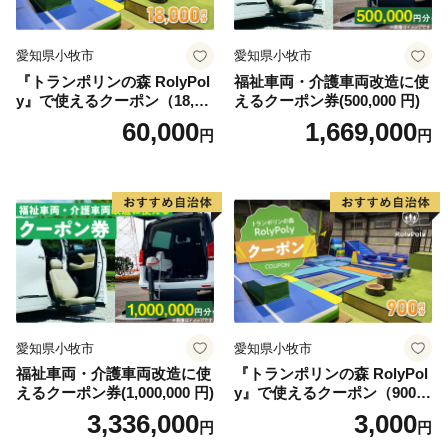
■ 有馬温泉（宿泊優待券）
愛知県小牧市
愛知県小牧市
どれを選んでも神戸の良さを味わい・体感することがで
『トランポリンの森 RolyPol
福祉車両・介護車両改造に使
きます。
y』で使えるクーポン（18,00
えるクーポン券(500,000 円)
0円）
60,000
1,669,000
円
円
ぜひ、ふるさと納税を通じて、神戸の魅力をお楽しみく
ださい。
愛知県小牧市
愛知県小牧市
福祉車両・介護車両改造に使
『トランポリンの森 RolyPol
えるクーポン券(1,000,000 円)
y』で使えるクーポン（900
円）
3,336,000
3,000
円
円