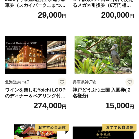
車券（スカイパークこまつ
るメガネ引換券（6万円相
翼） 駐車場 シャトルバスの
当） Platinum
29,000
200,000
円
円
りばすぐ 石川県 小松市
北海道余市町
兵庫県神戸市
ワインを楽しむYoichi LOOP
神戸どうぶつ王国 入園券(２
のディナー＆ペアリング付宿
名様分)
泊プラン＜デラックスツイン
274,000
15,000
円
円
＞