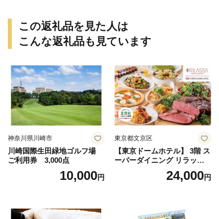
この返礼品を見た人は
こんな返礼品も見ています
神奈川県川崎市
東京都文京区
川崎国際生田緑地ゴルフ場
【東京ドームホテル】 3階 ス
ご利用券 3,000点
ーパーダイニング リラッサ
ランチブッフェ お食事券 大
10,000
24,000
円
円
人1名様分 関東 東京 ご利用
券 ランチ 昼食 食事券 レスト
ラン ブッフェ 東京都 お食事
券