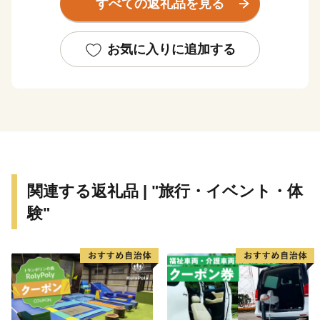
すべての返礼品を見る
地よい風が吹く。
そして、中心部からほど近い場所には、広大な田園風景
が広がっています。
お気に入りに追加する
さらに、住んでいる人や訪れる人が盛んに交流する街で
もあり、多様な暮らし方や人を自然と受け入れる気質を
持っているように感じられます。
神戸。それは、「都会の便利さと豊かな自然を兼ね備え
た自分スタイルの暮らしが叶う」まち。
関連する返礼品 | "旅行・イベント・体
そんな神戸スタイルを代表する品々を、ふるさと納税の
験"
返礼品として特別に、ご用意しております。
■ 神戸牛
■ 灘の酒
■ 神戸ワイン
■ スイーツ