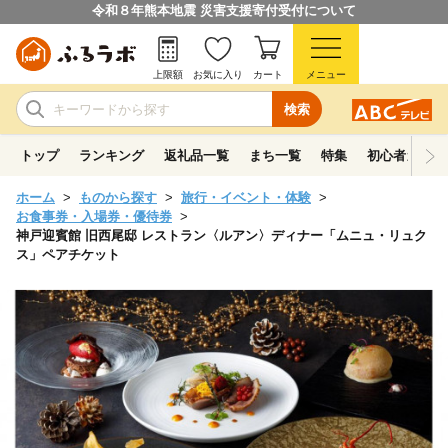
令和８年熊本地震 災害支援寄付受付について
上限額
お気に入り
カート
メニュー
検索
トップ
ランキング
返礼品一覧
まち一覧
特集
初心者ガイド
ホーム
ものから探す
旅行・イベント・体験
お食事券・入場券・優待券
神戸迎賓館 旧西尾邸 レストラン〈ルアン〉ディナー「ムニュ・リュク
ス」ペアチケット